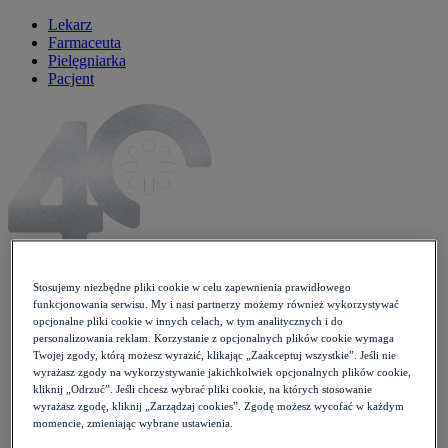
Lekarz
Farmaceuta
Pielęgniarka
Pacjent
Stosujemy niezbędne pliki cookie w celu zapewnienia prawidłowego
funkcjonowania serwisu. My i nasi partnerzy możemy również wykorzystywać
Aktualności
opcjonalne pliki cookie w innych celach, w tym analitycznych i do
Wiedza i praktyka
personalizowania reklam. Korzystanie z opcjonalnych plików cookie wymaga
Opieka farmaceutyczna
Twojej zgody, którą możesz wyrazić, klikając „Zaakceptuj wszystkie”. Jeśli nie
Konsultacja farmaceutyczna
wyrażasz zgody na wykorzystywanie jakichkolwiek opcjonalnych plików cookie,
Konsultacja nowy lek
kliknij „Odrzuć”. Jeśli chcesz wybrać pliki cookie, na których stosowanie
Drobne dolegliwości
wyrażasz zgodę, kliknij „Zarządzaj cookies”. Zgodę możesz wycofać w każdym
Case study
momencie, zmieniając wybrane ustawienia.
Profilaktyka