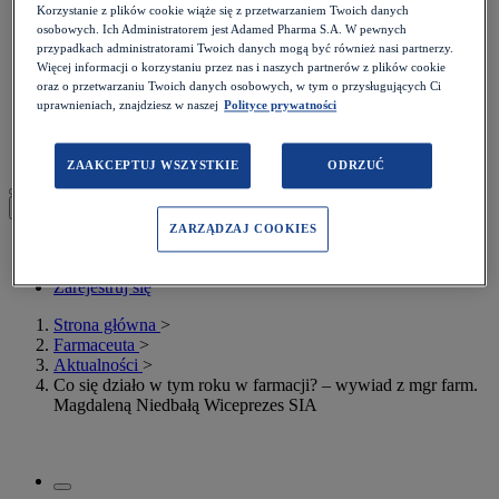
Czerwone flagi
Korzystanie z plików cookie wiąże się z przetwarzaniem Twoich danych
Wideo i wykłady
osobowych. Ich Administratorem jest Adamed Pharma S.A. W pewnych
PODCASTY
przypadkach administratorami Twoich danych mogą być również nasi partnerzy.
Quizy
Więcej informacji o korzystaniu przez nas i naszych partnerów z plików cookie
Konkursy
oraz o przetwarzaniu Twoich danych osobowych, w tym o przysługujących Ci
Webinary
uprawnieniach, znajdziesz w naszej
Polityce prywatności
Szkolenia punktowane
Adamed dla Farmaceuty
ZAAKCEPTUJ WSZYSTKIE
ODRZUĆ
Moje konto
ZARZĄDZAJ COOKIES
Zaloguj się
Zarejestruj się
Strona główna
>
Farmaceuta
>
Aktualności
>
Co się działo w tym roku w farmacji? – wywiad z mgr farm.
Magdaleną Niedbałą Wiceprezes SIA