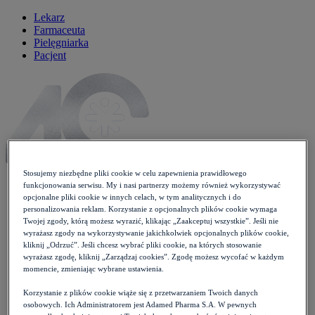
Lekarz
Farmaceuta
Pielęgniarka
Pacjent
Stosujemy niezbędne pliki cookie w celu zapewnienia prawidłowego
funkcjonowania serwisu. My i nasi partnerzy możemy również wykorzystywać
opcjonalne pliki cookie w innych celach, w tym analitycznych i do
personalizowania reklam. Korzystanie z opcjonalnych plików cookie wymaga
Aktualności
Twojej zgody, którą możesz wyrazić, klikając „Zaakceptuj wszystkie”. Jeśli nie
Wiedza i praktyka
wyrażasz zgody na wykorzystywanie jakichkolwiek opcjonalnych plików cookie,
Opieka farmaceutyczna
kliknij „Odrzuć”. Jeśli chcesz wybrać pliki cookie, na których stosowanie
Konsultacja farmaceutyczna
wyrażasz zgodę, kliknij „Zarządzaj cookies”. Zgodę możesz wycofać w każdym
Konsultacja nowy lek
momencie, zmieniając wybrane ustawienia.
Drobne dolegliwości
Case study
Korzystanie z plików cookie wiąże się z przetwarzaniem Twoich danych
osobowych. Ich Administratorem jest Adamed Pharma S.A. W pewnych
Profilaktyka