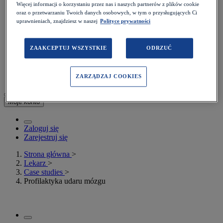
Podcasty
Więcej informacji o korzystaniu przez nas i naszych partnerów z plików cookie
Kalkulatory
oraz o przetwarzaniu Twoich danych osobowych, w tym o przysługujących Ci
Rezydenci
uprawnieniach, znajdziesz w naszej
Polityce prywatności
Więcej>
Prawo
Quizy
ZAAKCEPTUJ WSZYSTKIE
ODRZUĆ
Konkursy
Webinary
Poradniki
ZARZĄDZAJ COOKIES
Moje konto
Zaloguj się
Zarejestruj się
Strona główna
>
Lekarz
>
Case studies
>
Profilaktyka udaru mózgu