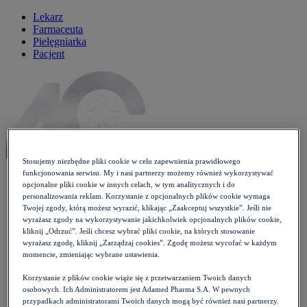
Lekarz
Farmaceuta
Pielęgniarka
Pacjent
Stosujemy niezbędne pliki cookie w celu zapewnienia prawidłowego
funkcjonowania serwisu. My i nasi partnerzy możemy również wykorzystywać
opcjonalne pliki cookie w innych celach, w tym analitycznych i do
personalizowania reklam. Korzystanie z opcjonalnych plików cookie wymaga
Twojej zgody, którą możesz wyrazić, klikając „Zaakceptuj wszystkie”. Jeśli nie
Artykuły
wyrażasz zgody na wykorzystywanie jakichkolwiek opcjonalnych plików cookie,
Newsy
kliknij „Odrzuć”. Jeśli chcesz wybrać pliki cookie, na których stosowanie
Wytyczne
wyrażasz zgodę, kliknij „Zarządzaj cookies”. Zgodę możesz wycofać w każdym
Wykłady
momencie, zmieniając wybrane ustawienia.
Case studies
Moje Zdrowie
Korzystanie z plików cookie wiąże się z przetwarzaniem Twoich danych
Opieka koordynowana
osobowych. Ich Administratorem jest Adamed Pharma S.A. W pewnych
Konferencje
przypadkach administratorami Twoich danych mogą być również nasi partnerzy.