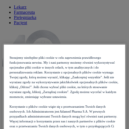
Lekarz
Farmaceuta
Pielęgniarka
Pacjent
Stosujemy niezbędne pliki cookie w celu zapewnienia prawidłowego
funkcjonowania serwisu. My i nasi partnerzy możemy również wykorzystywać
opcjonalne pliki cookie w innych celach, w tym analitycznych i do
personalizowania reklam. Korzystanie z opcjonalnych plików cookie wymaga
Twojej zgody, którą możesz wyrazić, klikając „Zaakceptuj wszystkie”. Jeśli nie
wyrażasz zgody na wykorzystywanie jakichkolwiek opcjonalnych plików cookie,
kliknij „Odrzuć”. Jeśli chcesz wybrać pliki cookie, na których stosowanie
Artykuły
wyrażasz zgodę, kliknij „Zarządzaj cookies”. Zgodę możesz wycofać w każdym
Newsy
momencie, zmieniając wybrane ustawienia.
Wytyczne
Wykłady
Korzystanie z plików cookie wiąże się z przetwarzaniem Twoich danych
Case studies
osobowych. Ich Administratorem jest Adamed Pharma S.A. W pewnych
Moje Zdrowie
przypadkach administratorami Twoich danych mogą być również nasi partnerzy.
Opieka koordynowana
Więcej informacji o korzystaniu przez nas i naszych partnerów z plików cookie
Konferencje
oraz o przetwarzaniu Twoich danych osobowych, w tym o przysługujących Ci