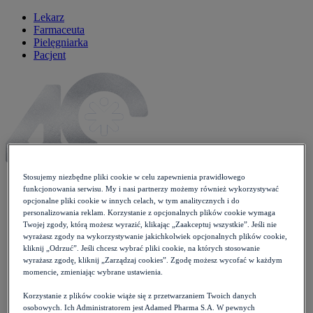
Lekarz
Farmaceuta
Pielęgniarka
Pacjent
Stosujemy niezbędne pliki cookie w celu zapewnienia prawidłowego
funkcjonowania serwisu. My i nasi partnerzy możemy również wykorzystywać
opcjonalne pliki cookie w innych celach, w tym analitycznych i do
personalizowania reklam. Korzystanie z opcjonalnych plików cookie wymaga
Artykuły
Twojej zgody, którą możesz wyrazić, klikając „Zaakceptuj wszystkie”. Jeśli nie
Newsy
wyrażasz zgody na wykorzystywanie jakichkolwiek opcjonalnych plików cookie,
Wytyczne
kliknij „Odrzuć”. Jeśli chcesz wybrać pliki cookie, na których stosowanie
Wykłady
wyrażasz zgodę, kliknij „Zarządzaj cookies”. Zgodę możesz wycofać w każdym
Case studies
momencie, zmieniając wybrane ustawienia.
Moje Zdrowie
Opieka koordynowana
Korzystanie z plików cookie wiąże się z przetwarzaniem Twoich danych
Konferencje
osobowych. Ich Administratorem jest Adamed Pharma S.A. W pewnych