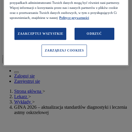
Podcasty
przypadkach administratorami Twoich danych mogą być również nasi partnerzy.
Kalkulatory
Więcej informacji o korzystaniu przez nas i naszych partnerów z plików cookie
Rezydenci
oraz o przetwarzaniu Twoich danych osobowych, w tym o przysługujących Ci
Więcej>
uprawnieniach, znajdziesz w naszej
Polityce prywatności
Prawo
Quizy
Konkursy
ZAAKCEPTUJ WSZYSTKIE
ODRZUĆ
Webinary
Poradniki
ZARZĄDZAJ COOKIES
Moje konto
Zaloguj się
Zarejestruj się
Strona główna
>
Lekarz
>
Wykłady
>
GINA 2026 – aktualizacja standardów diagnostyki i leczenia
astmy oskrzelowej