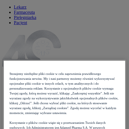
Lekarz
Farmaceuta
Pielęgniarka
Pacjent
Stosujemy niezbędne pliki cookie w celu zapewnienia prawidłowego
funkcjonowania serwisu. My i nasi partnerzy możemy również wykorzystywać
opcjonalne pliki cookie w innych celach, w tym analitycznych i do
Artykuły
personalizowania reklam. Korzystanie z opcjonalnych plików cookie wymaga
Newsy
Twojej zgody, którą możesz wyrazić, klikając „Zaakceptuj wszystkie”. Jeśli nie
Wytyczne
wyrażasz zgody na wykorzystywanie jakichkolwiek opcjonalnych plików cookie,
kliknij „Odrzuć”. Jeśli chcesz wybrać pliki cookie, na których stosowanie
Wykłady
wyrażasz zgodę, kliknij „Zarządzaj cookies”. Zgodę możesz wycofać w każdym
Case studies
momencie, zmieniając wybrane ustawienia.
Moje Zdrowie
Opieka koordynowana
Korzystanie z plików cookie wiąże się z przetwarzaniem Twoich danych
Konferencje
osobowych. Ich Administratorem jest Adamed Pharma S.A. W pewnych