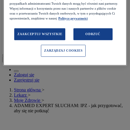
Podcasty
przypadkach administratorami Twoich danych mogą być również nasi partnerzy.
Kalkulatory
Więcej informacji o korzystaniu przez nas i naszych partnerów z plików cookie
Rezydenci
oraz o przetwarzaniu Twoich danych osobowych, w tym o przysługujących Ci
Więcej>
uprawnieniach, znajdziesz w naszej
Polityce prywatności
Prawo
Quizy
Konkursy
ZAAKCEPTUJ WSZYSTKIE
ODRZUĆ
Webinary
Poradniki
ZARZĄDZAJ COOKIES
Moje konto
Zaloguj się
Zarejestruj się
Strona główna
>
Lekarz
>
Moje Zdrowie
>
ADAMED EXPERT SŁUCHAM: IPZ - jak przygotować,
aby się nie potknąć