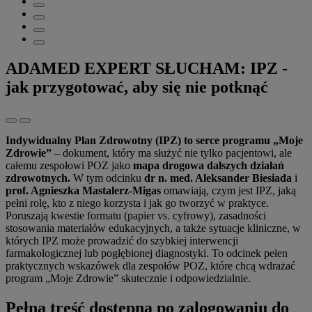
ADAMED EXPERT SŁUCHAM: IPZ -
jak przygotować, aby się nie potknąć
Indywidualny Plan Zdrowotny (IPZ) to serce programu „Moje
Zdrowie”
– dokument, który ma służyć nie tylko pacjentowi, ale
całemu zespołowi POZ jako
mapa drogowa dalszych działań
zdrowotnych.
W tym odcinku
dr n. med. Aleksander Biesiada
i
prof. Agnieszka Mastalerz-Migas
omawiają, czym jest IPZ, jaką
pełni rolę, kto z niego korzysta i jak go tworzyć w praktyce.
Poruszają kwestie formatu (papier vs. cyfrowy), zasadności
stosowania materiałów edukacyjnych, a także sytuacje kliniczne, w
których IPZ może prowadzić do szybkiej interwencji
farmakologicznej lub pogłębionej diagnostyki. To odcinek pełen
praktycznych wskazówek dla zespołów POZ, które chcą wdrażać
program „Moje Zdrowie” skutecznie i odpowiedzialnie.
Pełna treść dostępna po zalogowaniu do