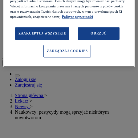
Podcasty
przypadkach administratorami Twoich danych mogą być również nasi partnerzy.
Kalkulatory
Więcej informacji o korzystaniu przez nas i naszych partnerów z plików cookie
Rezydenci
oraz o przetwarzaniu Twoich danych osobowych, w tym o przysługujących Ci
uprawnieniach, znajdziesz w naszej
Polityce prywatności
Więcej>
Prawo
Quizy
ZAAKCEPTUJ WSZYSTKIE
ODRZUĆ
Konkursy
Webinary
Poradniki
ZARZĄDZAJ COOKIES
Moje konto
Zaloguj się
Zarejestruj się
Strona główna
>
Lekarz
>
Newsy
>
Naukowcy: pestycydy mogą sprzyjać niektórym
nowotworom