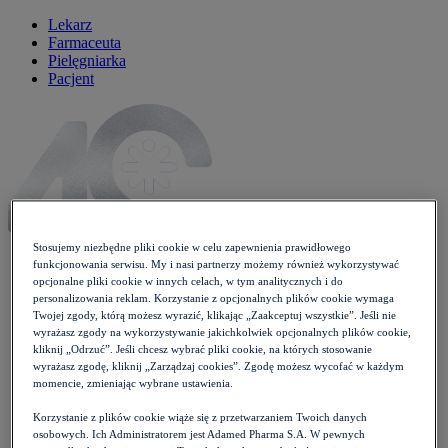
Lekarz
Farmaceuta
Pielęgniarka
Pacjent
Stosujemy niezbędne pliki cookie w celu zapewnienia prawidłowego
funkcjonowania serwisu. My i nasi partnerzy możemy również wykorzystywać
opcjonalne pliki cookie w innych celach, w tym analitycznych i do
personalizowania reklam. Korzystanie z opcjonalnych plików cookie wymaga
Artykuły
Twojej zgody, którą możesz wyrazić, klikając „Zaakceptuj wszystkie”. Jeśli nie
Newsy
wyrażasz zgody na wykorzystywanie jakichkolwiek opcjonalnych plików cookie,
Wytyczne
kliknij „Odrzuć”. Jeśli chcesz wybrać pliki cookie, na których stosowanie
Wykłady
wyrażasz zgodę, kliknij „Zarządzaj cookies”. Zgodę możesz wycofać w każdym
Case studies
momencie, zmieniając wybrane ustawienia.
Moje Zdrowie
Opieka koordynowana
Korzystanie z plików cookie wiąże się z przetwarzaniem Twoich danych
Konferencje
osobowych. Ich Administratorem jest Adamed Pharma S.A. W pewnych