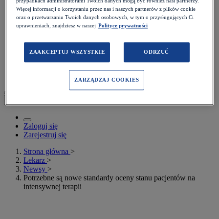
przypadkach administratorami Twoich danych mogą być również nasi partnerzy.
Podcasty
Więcej informacji o korzystaniu przez nas i naszych partnerów z plików cookie
Kalkulatory
oraz o przetwarzaniu Twoich danych osobowych, w tym o przysługujących Ci
Rezydenci
uprawnieniach, znajdziesz w naszej
Polityce prywatności
Więcej>
Prawo
Quizy
ZAAKCEPTUJ WSZYSTKIE
ODRZUĆ
Konkursy
Webinary
Poradniki
ZARZĄDZAJ COOKIES
Moje konto
Zaloguj się
Zarejestruj się
Strona główna
>
Lekarz
>
Newsy
>
Potrzebne są nowe standardy oceny stanu pacjentów na
intensywnej terapii