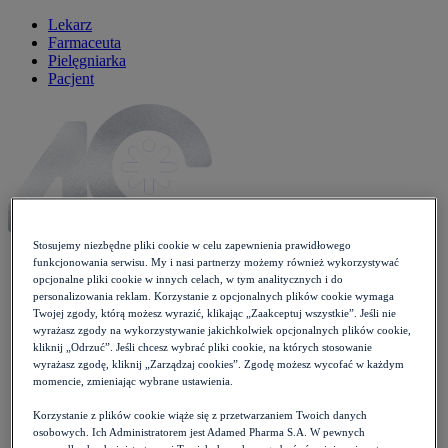
Lekarz
Farmaceuta
Pielęgniarka
Pacjent
Stosujemy niezbędne pliki cookie w celu zapewnienia prawidłowego
funkcjonowania serwisu. My i nasi partnerzy możemy również wykorzystywać
opcjonalne pliki cookie w innych celach, w tym analitycznych i do
personalizowania reklam. Korzystanie z opcjonalnych plików cookie wymaga
Artykuły
Twojej zgody, którą możesz wyrazić, klikając „Zaakceptuj wszystkie”. Jeśli nie
Newsy
wyrażasz zgody na wykorzystywanie jakichkolwiek opcjonalnych plików cookie,
Wytyczne
kliknij „Odrzuć”. Jeśli chcesz wybrać pliki cookie, na których stosowanie
Wykłady
wyrażasz zgodę, kliknij „Zarządzaj cookies”. Zgodę możesz wycofać w każdym
Case studies
momencie, zmieniając wybrane ustawienia.
Moje Zdrowie
Opieka koordynowana
Korzystanie z plików cookie wiąże się z przetwarzaniem Twoich danych
Konferencje
osobowych. Ich Administratorem jest Adamed Pharma S.A. W pewnych