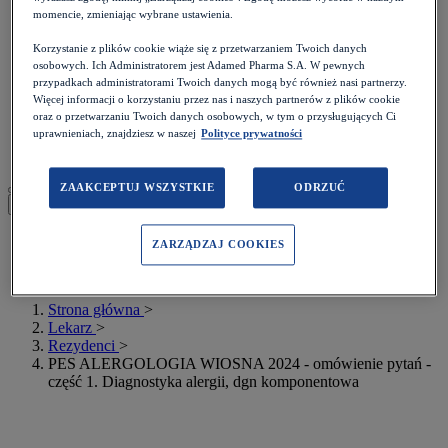
Podcasty
momencie, zmieniając wybrane ustawienia.
Kalkulatory
Rezydenci
Korzystanie z plików cookie wiąże się z przetwarzaniem Twoich danych
Więcej>
osobowych. Ich Administratorem jest Adamed Pharma S.A. W pewnych
Prawo
przypadkach administratorami Twoich danych mogą być również nasi partnerzy.
Quizy
Więcej informacji o korzystaniu przez nas i naszych partnerów z plików cookie
Konkursy
oraz o przetwarzaniu Twoich danych osobowych, w tym o przysługujących Ci
Webinary
uprawnieniach, znajdziesz w naszej
Polityce prywatności
Poradniki
ZAAKCEPTUJ WSZYSTKIE
ODRZUĆ
Moje konto
ZARZĄDZAJ COOKIES
Zaloguj się
Zarejestruj się
Strona główna
>
Lekarz
>
Rezydenci
>
PES ALERGOLOGIA WIOSNA 2024 - omówienie pytań -
część 1. Diagnostyka alergii, dgn komponentowa