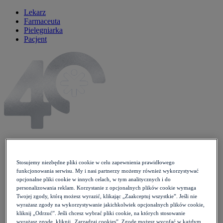
Lekarz
Farmaceuta
Pielęgniarka
Pacjent
Artykuły
Newsy
Stosujemy niezbędne pliki cookie w celu zapewnienia prawidłowego
Wytyczne
funkcjonowania serwisu. My i nasi partnerzy możemy również wykorzystywać
Wykłady
opcjonalne pliki cookie w innych celach, w tym analitycznych i do
Case studies
personalizowania reklam. Korzystanie z opcjonalnych plików cookie wymaga
Twojej zgody, którą możesz wyrazić, klikając „Zaakceptuj wszystkie”. Jeśli nie
Moje Zdrowie
wyrażasz zgody na wykorzystywanie jakichkolwiek opcjonalnych plików cookie,
Opieka koordynowana
kliknij „Odrzuć”. Jeśli chcesz wybrać pliki cookie, na których stosowanie
Konferencje
wyrażasz zgodę, kliknij „Zarządzaj cookies”. Zgodę możesz wycofać w każdym