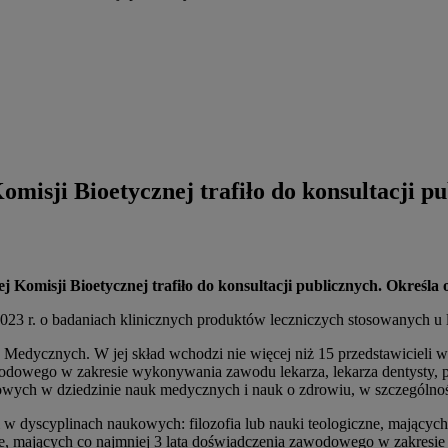
misji Bioetycznej trafiło do konsultacji p
Komisji Bioetycznej trafiło do konsultacji publicznych. Określa 
23 r. o badaniach klinicznych produktów leczniczych stosowanych u l
 Medycznych. W jej skład wchodzi nie więcej niż 15 przedstawicieli
odowego w zakresie wykonywania zawodu lekarza, lekarza dentysty, pie
wych w dziedzinie nauk medycznych i nauk o zdrowiu, w szczególnośc
i w dyscyplinach naukowych: filozofia lub nauki teologiczne, mającyc
awne, mających co najmniej 3 lata doświadczenia zawodowego w zakre