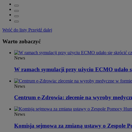
Wróć do listy
Przejdź dalej
Warto zobaczyć
News
W ramach symulacji przy użyciu ECMO udało się 
News
Centrum e-Zdrowia: zlecenie na wyroby medyczn
News
Komisja sejmowa za zmianą ustawy o Zespole