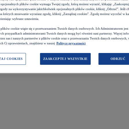
 opcjonalnych plików cookie wymaga Twojej zgody, którą możesz wyrazić, klikając „Zaakceptuj w
zgody na wykorzystywanie jakichkolwiek opcjonalnych plików cookie, kliknij „Odrzuć”. Jeśli c
 na których stosowanie wyrażasz zgodę, kliknij „Zarządzaj cookies”. Zgodę możesz wycofać w 
ieniając wybrane ustawienia.
z plików cookie wiąże się z przetwarzaniem Twoich danych osobowych. Ich Administratorem je
ch przypadkach administratorami Twoich danych mogą być również nasi partnerzy. Więcej info
przez nas i naszych partnerów z plików cookie oraz o przetwarzaniu Twoich danych osobowych,
ch Ci uprawnieniach, znajdziesz w naszej
Polityce prywatności
ZAJ COOKIES
ZAAKCEPTUJ WSZYSTKIE
ODRZUĆ