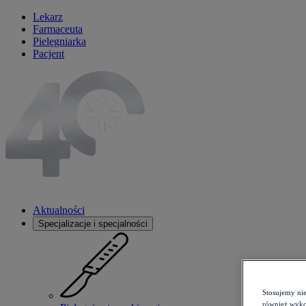
Lekarz
Farmaceuta
Pielęgniarka
Pacjent
Aktualności
Specjalizacje i specjalności
Stosujemy ni
również wykor