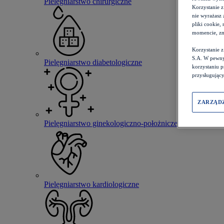
Pielęgniarstwo chirurgiczne
Korzystanie z
nie wyrażasz 
pliki cookie,
momencie, zm
Korzystanie 
S.A. W pewny
Pielęgniarstwo diabetologiczne
korzystaniu 
przysługujący
ZARZĄD
Pielęgniarstwo ginekologiczno-położnicze
Pielęgniarstwo kardiologiczne