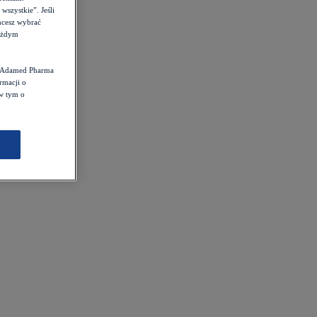
szystkie”. Jeśli
hcesz wybrać
każdym
st Adamed Pharma
rmacji o
 w tym o