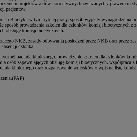
orzeniem projektów aktów normatywnych związanych z prawem medyc
cji pacjentów
misji Bioetyki, w tym tryb jej pracy, sposób wypłaty wynagrodzenia p
kże sposób prowadzenia szkoleń dla członków komisji bioetycznych z z
ch obsługę komisji bioetycznych.
czącego NKB, zasady odbywania posiedzeń przez NKB oraz przez zesp
absencji członka.
tycznej badania klinicznego, prowadzenie szkoleń dla członków komis
az dla osób zapewniających obsługę komisji bioetycznych, współpraca
ania klinicznego oraz rozpatrywanie wniosków o wpis na listę komisj
szenia.(PAP)