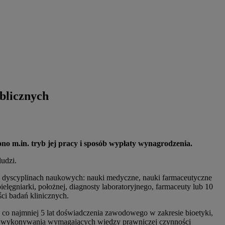
ublicznych
ono m.in. tryb jej pracy i sposób wypłaty wynagrodzenia.
udzi.
 w dyscyplinach naukowych: nauki medyczne, nauki farmaceutyczne
lęgniarki, położnej, diagnosty laboratoryjnego, farmaceuty lub 10
i badań klinicznych.
h co najmniej 5 lat doświadczenia zawodowego w zakresie bioetyki,
sie wykonywania wymagających wiedzy prawniczej czynności