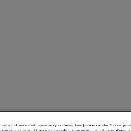
ezbędne pliki cookie w celu zapewnienia prawidłowego funkcjonowania serwisu. My i nasi par
zystywać opcjonalne pliki cookie w innych celach, w tym analitycznych i do personalizowania 