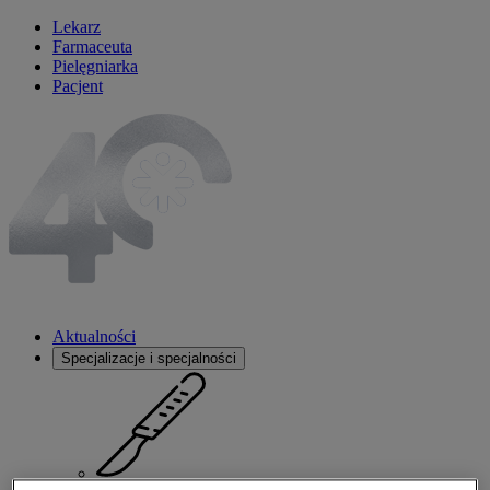
Lekarz
Farmaceuta
Pielęgniarka
Pacjent
Aktualności
Specjalizacje i specjalności