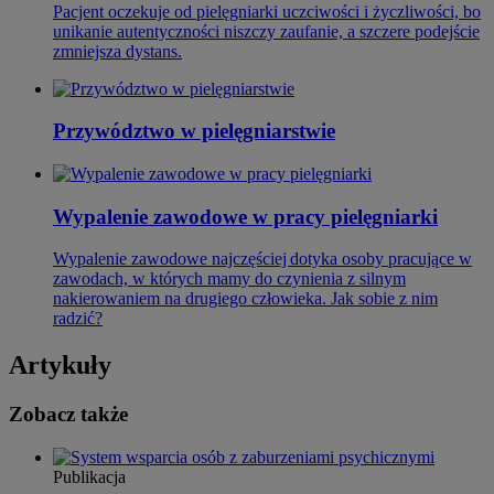
Pacjent oczekuje od pielęgniarki uczciwości i życzliwości, bo
unikanie autentyczności niszczy zaufanie, a szczere podejście
zmniejsza dystans.
Przywództwo w pielęgniarstwie
Wypalenie zawodowe w pracy pielęgniarki
Wypalenie zawodowe najczęściej dotyka osoby pracujące w
zawodach, w których mamy do czynienia z silnym
nakierowaniem na drugiego człowieka. Jak sobie z nim
radzić?
Artykuły
Zobacz także
Publikacja