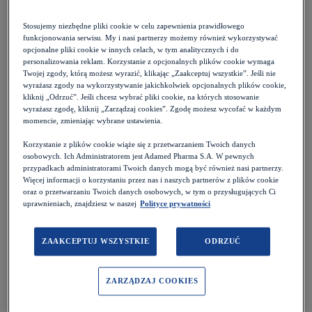
Pielęgniarstwo chirurgiczne
Stosujemy niezbędne pliki cookie w celu zapewnienia prawidłowego
funkcjonowania serwisu. My i nasi partnerzy możemy również wykorzystywać
opcjonalne pliki cookie w innych celach, w tym analitycznych i do
personalizowania reklam. Korzystanie z opcjonalnych plików cookie wymaga
Twojej zgody, którą możesz wyrazić, klikając „Zaakceptuj wszystkie”. Jeśli nie
Pielęgniarstwo diabetologiczne
wyrażasz zgody na wykorzystywanie jakichkolwiek opcjonalnych plików cookie,
kliknij „Odrzuć”. Jeśli chcesz wybrać pliki cookie, na których stosowanie
wyrażasz zgodę, kliknij „Zarządzaj cookies”. Zgodę możesz wycofać w każdym
momencie, zmieniając wybrane ustawienia.
Korzystanie z plików cookie wiąże się z przetwarzaniem Twoich danych
osobowych. Ich Administratorem jest Adamed Pharma S.A. W pewnych
przypadkach administratorami Twoich danych mogą być również nasi partnerzy.
Pielęgniarstwo ginekologiczno-położnicze
Więcej informacji o korzystaniu przez nas i naszych partnerów z plików cookie
oraz o przetwarzaniu Twoich danych osobowych, w tym o przysługujących Ci
uprawnieniach, znajdziesz w naszej
Polityce prywatności
ZAAKCEPTUJ WSZYSTKIE
ODRZUĆ
Pielęgniarstwo kardiologiczne
ZARZĄDZAJ COOKIES