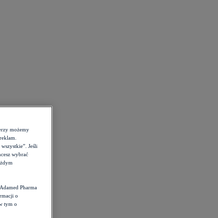
tnerzy możemy
reklam.
szystkie”. Jeśli
hcesz wybrać
każdym
st Adamed Pharma
rmacji o
 w tym o