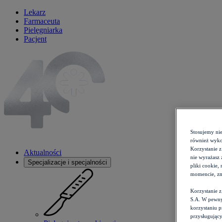
Lekarz
Farmaceuta
Pielęgniarka
Pacjent
Stosujemy ni
również wykor
Korzystanie z
Aktualności
nie wyrażasz 
Specjalizacje i specjalności
pliki cookie,
momencie, zm
Korzystanie 
S.A. W pewny
korzystaniu 
przysługujący