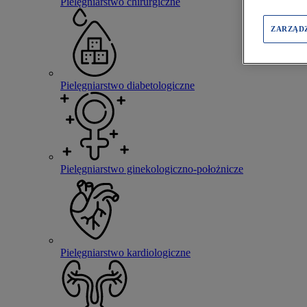
Pielęgniarstwo chirurgiczne
ZARZĄD
Pielęgniarstwo diabetologiczne
Pielęgniarstwo ginekologiczno-położnicze
Pielęgniarstwo kardiologiczne