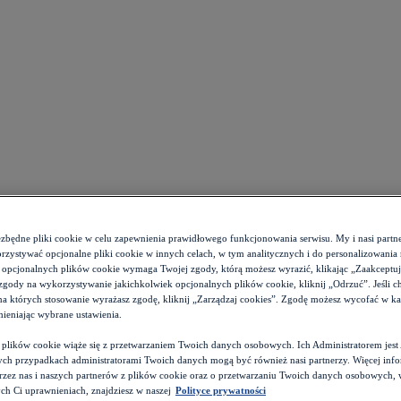
ezbędne pliki cookie w celu zapewnienia prawidłowego funkcjonowania serwisu. My i nasi par
zystywać opcjonalne pliki cookie w innych celach, w tym analitycznych i do personalizowania 
 opcjonalnych plików cookie wymaga Twojej zgody, którą możesz wyrazić, klikając „Zaakceptuj w
zgody na wykorzystywanie jakichkolwiek opcjonalnych plików cookie, kliknij „Odrzuć”. Jeśli c
 na których stosowanie wyrażasz zgodę, kliknij „Zarządzaj cookies”. Zgodę możesz wycofać w 
ieniając wybrane ustawienia.
z plików cookie wiąże się z przetwarzaniem Twoich danych osobowych. Ich Administratorem je
ch przypadkach administratorami Twoich danych mogą być również nasi partnerzy. Więcej info
przez nas i naszych partnerów z plików cookie oraz o przetwarzaniu Twoich danych osobowych,
ch Ci uprawnieniach, znajdziesz w naszej
Polityce prywatności