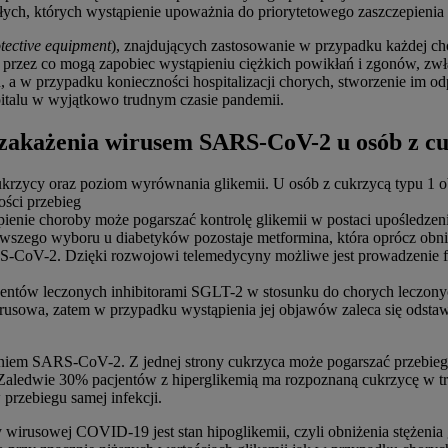
lekłych, których wystąpienie upoważnia do priorytetowego zaszczepie
tective equipment
), znajdujących zastosowanie w przypadku każdej ch
a przez co mogą zapobiec wystąpieniu ciężkich powikłań i zgonów, zw
ń, a w przypadku konieczności hospitalizacji chorych, stworzenie im 
italu w wyjątkowo trudnym czasie pandemii.
 zakażenia wirusem SARS-CoV-2 u osób z c
 cukrzycy oraz poziom wyrównania glikemii. U osób z cukrzycą typu 
ości przebieg
tąpienie choroby może pogarszać kontrolę glikemii w postaci upośledz
wszego wyboru u diabetyków pozostaje metformina, która oprócz obniż
-CoV-2. Dzięki rozwojowi telemedycyny możliwe jest prowadzenie far
tów leczonych inhibitorami SGLT-2 w stosunku do chorych leczonyc
rusowa, zatem w przypadku wystąpienia jej objawów zaleca się odstawie
em SARS-CoV-2. Z jednej strony cukrzyca może pogarszać przebieg i
aledwie 30% pacjentów z hiperglikemią ma rozpoznaną cukrzycę w tr
 przebiegu samej infekcji.
rusowej COVID-19 jest stan hipoglikemii, czyli obniżenia stężenia g