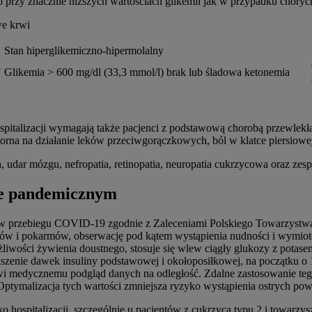
 przy znacznie niższych wartościach glikemii jak w przypadku choryc
we krwi
Stan hiperglikemiczno-hipermolalny
i
Glikemia > 600 mg/dl (33,3 mmol/l) brak lub śladowa ketonemia
pitalizacji wymagają także pacjenci z podstawową chorobą przewlekłą
porna na działanie leków przeciwgorączkowych, ból w klatce piersiow
udar mózgu, nefropatia, retinopatia, neuropatia cukrzycowa oraz zes
sie pandemicznym
 w przebiegu COVID-19 zgodnie z Zaleceniami Polskiego Towarzystwa 
nów i pokarmów, obserwację pod kątem wystąpienia nudności i wymio
iwości żywienia doustnego, stosuje się wlew ciągły glukozy z potasem
ększenie dawek insuliny podstawowej i okołoposiłkowej, na początku o
 medycznemu podgląd danych na odległość. Zdalne zastosowanie teg
tymalizacja tych wartości zmniejsza ryzyko wystąpienia ostrych powi
ospitalizacji, szczególnie u pacjentów z cukrzycą typu 2 i towarzys