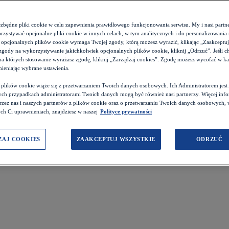
ezbędne pliki cookie w celu zapewnienia prawidłowego funkcjonowania serwisu. My i nasi par
zystywać opcjonalne pliki cookie w innych celach, w tym analitycznych i do personalizowania 
 opcjonalnych plików cookie wymaga Twojej zgody, którą możesz wyrazić, klikając „Zaakceptuj w
zgody na wykorzystywanie jakichkolwiek opcjonalnych plików cookie, kliknij „Odrzuć”. Jeśli c
 na których stosowanie wyrażasz zgodę, kliknij „Zarządzaj cookies”. Zgodę możesz wycofać w 
ieniając wybrane ustawienia.
z plików cookie wiąże się z przetwarzaniem Twoich danych osobowych. Ich Administratorem je
ch przypadkach administratorami Twoich danych mogą być również nasi partnerzy. Więcej info
przez nas i naszych partnerów z plików cookie oraz o przetwarzaniu Twoich danych osobowych,
ch Ci uprawnieniach, znajdziesz w naszej
Polityce prywatności
ZAJ COOKIES
ZAAKCEPTUJ WSZYSTKIE
ODRZUĆ