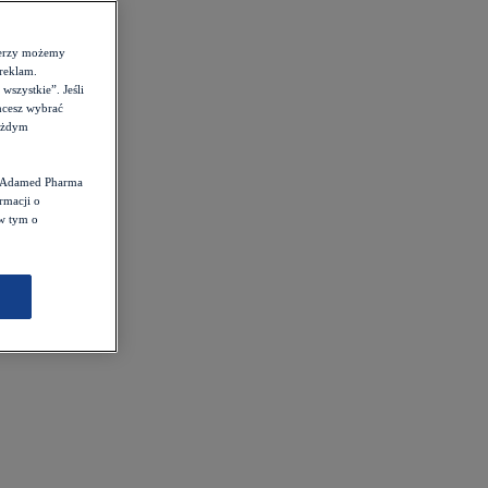
tnerzy możemy
reklam.
szystkie”. Jeśli
hcesz wybrać
każdym
st Adamed Pharma
rmacji o
 w tym o