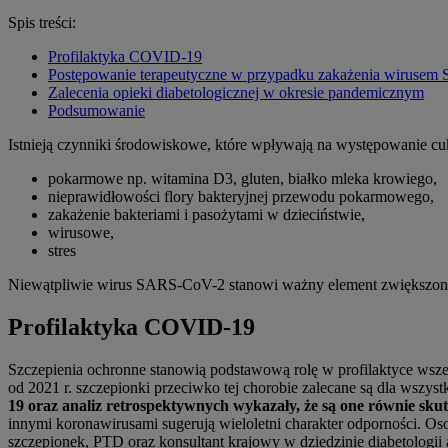
Spis treści:
Profilaktyka COVID-19
Postępowanie terapeutyczne w przypadku zakażenia wirusem
Zalecenia opieki diabetologicznej w okresie pandemicznym
Podsumowanie
Istnieją czynniki środowiskowe, które wpływają na występowanie cuk
pokarmowe np. witamina D3, gluten, białko mleka kro
nieprawidłowości flory bakteryjnej przewodu pokarmowego,
zakażenie bakteriami i pasożytami w dzieciństwie,
wirusowe,
stres
Niewątpliwie wirus SARS-CoV-2 stanowi ważny element zwiększonej 
Profilaktyka COVID-19
Szczepienia ochronne stanowią podstawową rolę w profilaktyce ws
od 2021 r. szczepionki przeciwko tej chorobie zalecane są dla wszys
19 oraz analiz retrospektywnych wykazały, że są one równie skute
innymi koronawirusami sugerują wieloletni charakter odporności. Os
szczepionek, PTD oraz konsultant krajowy w dziedzinie diabetologii