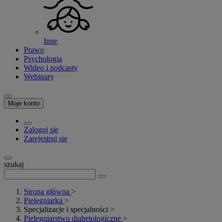
Inne
Prawo
Psychologia
Wideo i podcasty
Webinary
Moje konto
Zaloguj się
Zarejestruj się
szukaj
Strona główna
>
Pielęgniarka
>
Specjalizacje i specjalności
>
Pielęgniarstwo diabetologiczne
>