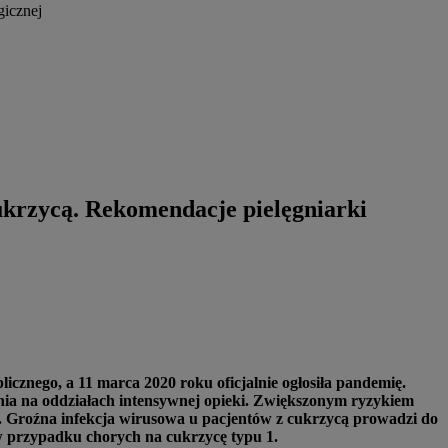
gicznej
ukrzycą. Rekomendacje pielęgniarki
znego, a 11 marca 2020 roku oficjalnie ogłosiła pandemię.
nia na oddziałach intensywnej opieki. Zwiększonym ryzykiem
cą. Groźna infekcja wirusowa u pacjentów z cukrzycą prowadzi do
w przypadku chorych na cukrzycę typu 1.