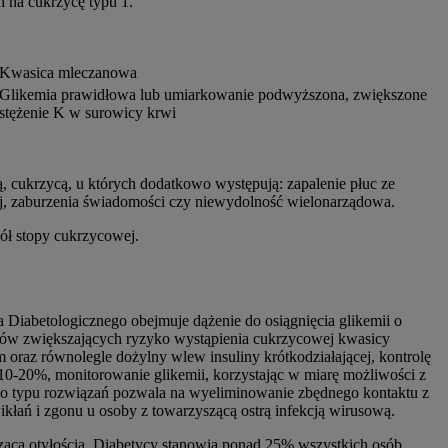
h na cukrzycę typu 1.
Kwasica mleczanowa
Glikemia prawidłowa lub umiarkowanie podwyższona, zwiększone
stężenie K w surowicy krwi
, cukrzycą, u których dodatkowo występują: zapalenie płuc ze
ej, zaburzenia świadomości czy niewydolność wielonarządowa.
pół stopy cukrzycowej.
Diabetologicznego obejmuje dążenie do osiągnięcia glikemii o
tów zwiększających ryzyko wystąpienia cukrzycowej kwasicy
 oraz równolegle dożylny wlew insuliny krótkodziałającej, kontrolę
 10-20%, monitorowanie glikemii, korzystając w miarę możliwości z
o typu rozwiązań pozwala na wyeliminowanie zbędnego kontaktu z
kłań i zgonu u osoby z towarzyszącą ostrą infekcją wirusową.
zącą otyłością. Diabetycy stanowią ponad 25% wszystkich osób