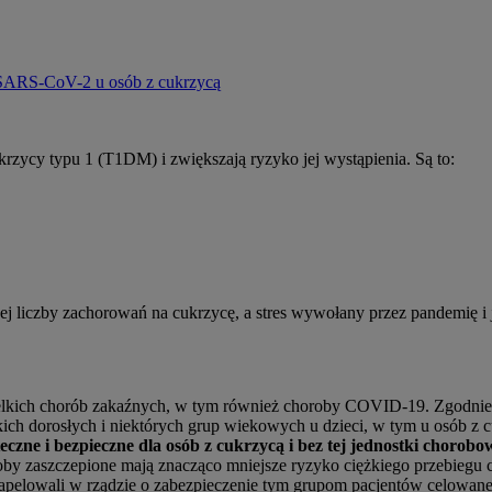
 SARS-CoV-2 u osób z cukrzycą
rzycy typu 1 (T1DM) i zwiększają ryzyko jej wystąpienia. Są to:
wiego,
liczby zachorowań na cukrzycę, a stres wywołany przez pandemię i j
zelkich chorób zakaźnych, w tym również choroby COVID-19. Zgodni
tkich dorosłych i niektórych grup wiekowych u dzieci, w tym u osób z 
czne i bezpieczne dla osób z cukrzycą i bez tej jednostki chorobo
oby zaszczepione mają znacząco mniejsze ryzyko ciężkiego przebiegu ch
 apelowali w rządzie o zabezpieczenie tym grupom pacjentów celowanej