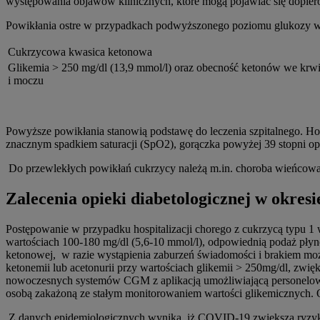
występowania objawów klinicznych, które mogą pojawiać się dopiero
Powikłania ostre w przypadkach podwyższonego poziomu glukozy 
Cukrzycowa kwasica ketonowa
Glikemia > 250 mg/dl (13,9 mmol/l) oraz obecność ketonów we krw
i moczu
Powyższe powikłania stanowią podstawę do leczenia szpitalnego. Hos
znacznym spadkiem saturacji (SpO2), gorączka powyżej 39 stopni o
Do przewlekłych powikłań cukrzycy należą m.in. choroba wieńcowa, 
Zalecenia opieki diabetologicznej w okre
Postępowanie w przypadku hospitalizacji chorego z cukrzycą typu 1
wartościach 100-180 mg/dl (5,6-10 mmol/l), odpowiednią podaż pły
ketonowej, w razie wystąpienia zaburzeń świadomości i brakiem możl
ketonemii lub acetonurii przy wartościach glikemii > 250mg/dl, zwi
nowoczesnych systemów CGM z aplikacją umożliwiającą personelowi
osobą zakażoną ze stałym monitorowaniem wartości glikemicznych. Op
Z danych epidemiologicznych wynika, iż COVID-19 zwiększa ryzyko h