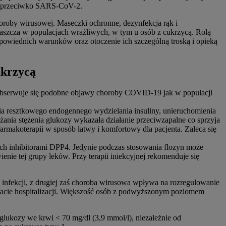
nia przeciwko SARS-CoV-2.
oroby wirusowej. Maseczki ochronne, dezynfekcja rąk i
łaszcza w populacjach wrażliwych, w tym u osób z cukrzycą. Rolą
odpowiednich warunków oraz otoczenie ich szczególną troską i opieką
ukrzycą
1 obserwuje się podobne objawy choroby COVID-19 jak w populacji
enia resztkowego endogennego wydzielania insuliny, unieruchomienia
ania stężenia glukozy wykazała działanie przeciwzapalne co sprzyja
makoterapii w sposób łatwy i komfortowy dla pacjenta. Zaleca się
h inhibitorami DPP4. Jedynie podczas stosowania flozyn może
nie tej grupy leków. Przy terapii iniekcyjnej rekomenduje się
nfekcji, z drugiej zaś choroba wirusowa wpływa na rozregulowanie
acie hospitalizacji. Większość osób z podwyższonym poziomem
lukozy we krwi < 70 mg/dl (3,9 mmol/l), niezależnie od