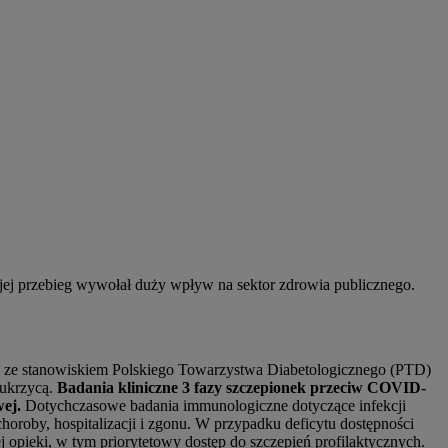
ej przebieg wywołał duży wpływ na sektor zdrowia publicznego.
e ze stanowiskiem Polskiego Towarzystwa Diabetologicznego (PTD)
cukrzycą.
Badania kliniczne 3 fazy szczepionek przeciw COVID-
wej.
Dotychczasowe badania immunologiczne dotyczące infekcji
oroby, hospitalizacji i zgonu. W przypadku deficytu dostępności
 opieki, w tym priorytetowy dostęp do szczepień profilaktycznych.