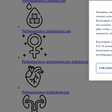
Pielęgniarstwo chirurgiczne
Stosujemy ni
również wykor
Korzystanie z
nie wyrażasz 
pliki cookie,
Pielęgniarstwo diabetologiczne
momencie, zm
Korzystanie 
S.A. W pewny
korzystaniu 
przysługujący
Pielęgniarstwo ginekologiczno-położnicze
ZARZĄD
Pielęgniarstwo kardiologiczne