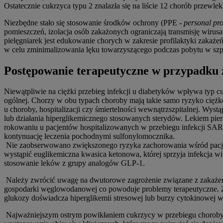
Ostatecznie cukrzyca typu 2 znalazła się na liście 12 chorób przew
Niezbędne stało się stosowanie środków ochrony (PPE -
personal pro
pomieszczeń, izolacja osób zakażonych ograniczają transmisję wirus
pielęgniarek jest edukowanie chorych w zakresie profilaktyki zakaże
w celu zminimalizowania lęku towarzyszącego podczas pobytu w szp
Postępowanie terapeutyczne w przypadku
Niewątpliwie na ciężki przebieg infekcji u diabetyków wpływa typ
ogólnej. Chorzy w obu typach choroby mają takie samo ryzyko ciężk
u choroby, hospitalizacji czy śmiertelności wewnątrzszpitalnej. Wys
lub działania hiperglikemicznego stosowanych sterydów. Lekiem pier
rokowaniu u pacjentów hospitalizowanych w przebiegu infekcji SARS
kontynuację leczenia pochodnymi sulfonylomocznika.
Nie zaobserwowano zwiększonego ryzyka zachorowania wśród pacjen
wystąpić euglikemiczna kwasica ketonowa, której sprzyja infekcja wi
stosowanie leków z grupy analogów GLP-1.
Należy zwrócić uwagę na dwutorowe zagrożenie związane z zakażeni
gospodarki węglowodanowej co powoduje problemy terapeutyczne. Z
glukozy doświadcza hiperglikemii stresowej lub burzy cytokinowej w
Najważniejszym ostrym powikłaniem cukrzycy w przebiegu choroby wi