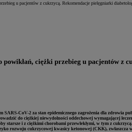
zebieg u pacjentów z cukrzycą. Rekomendacje pielęgniarki diabetolo
powikłań, ciężki przebieg u pacjentów z c
SARS-CoV-2 za stan epidemicznego zagrożenia dla zdrowia public
owadzić do ciężkiej niewydolności oddechowej wymagającej lecze
oby starsze i z ciężkimi chorobami przewlekłymi, w tym z cukrzy
yzyko rozwoju cukrzycowej kwasicy ketonowej (CKK), zwłaszcza 