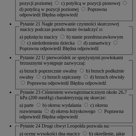
pozycji poziomej
c) potylicą w pozycji pionowej
d) potylicą w pozycji poziomej
Poprawna
odpowiedź
Błędna odpowiedź
Pytanie 21
Nagłe przerwanie czynności skurczowej
macicy podczas porodu może świadczyć o:
a) pęknięciu macicy
b) stanie przedrzucawkowym
c) niedotlenieniu dziecka
d) zamartwicy
Poprawna odpowiedź
Błędna odpowiedź
Pytanie 22
U pierworódek ze sprężystymi powłokami
brzusznymi występuje zazwyczaj:
a) brzuch poprzecznie owalny
b) brzuch podłużnie
owalny
c) brzuch szpiczasty
d) brzuch obwisły
Poprawna odpowiedź
Błędna odpowiedź
Pytanie 23
Ciśnieniem wewnątrzmacicznym około 26,7
kPa (200 mmHg) charakteryzują się skurcze:
a) parte
b) okresu wydalania
c) okresu
rozwierania
d) okresu łożyskowego
Poprawna
odpowiedź
Błędna odpowiedź
Pytanie 24
Drugi chwyt Leopolda pozwala na:
a) ocenę wysokości dna macicy
b) określenie, jakie