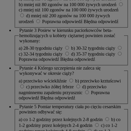
b) mniej niż 80 zgonów na 100 000 żywych urodzeń
c) mniej niż 100 zgonów na 100 000 żywych urodzeń
d) mniej niż 200 zgonów na 100 000 żywych
urodzeń
Poprawna odpowiedź
Błędna odpowiedź
Pytanie 3
Posiew w kierunku paciorkowców beta-
hemolizujących u kobiety ciężarnej powinien zostać
wykonany:
a) 28-30 tygodniu ciąży
b) 30-32 tygodniu ciąży
c) 32-34 tygodniu ciąży
d) 35-37 tygodniu ciąży
Poprawna odpowiedź
Błędna odpowiedź
Pytanie 4
Którego szczepienia nie zaleca się
wykonywać w okresie ciąży?
a) przeciwko wściekliźnie
b) przeciwko krztuścowi
c) przeciwko żółtej febrze
d) przeciwko
nagminnemu zapaleniu przyusznic
Poprawna
odpowiedź
Błędna odpowiedź
Pytanie 5
Pomiar temperatury ciała po cięciu cesarskim
powinien odbywać się:
a) co 1-2 godziny przez kolejnych 2-8 godzin
b) co
1-2 godziny przez kolejnych 2-4 godzin
c) co 1-2