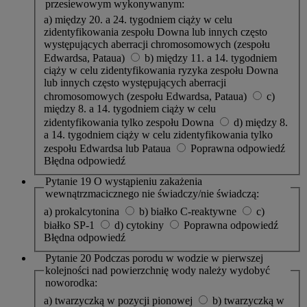
przesiewowym wykonywanym:
a) między 20. a 24. tygodniem ciąży w celu
zidentyfikowania zespołu Downa lub innych często
występujących aberracji chromosomowych (zespołu
Edwardsa, Pataua)
b) między 11. a 14. tygodniem
ciąży w celu zidentyfikowania ryzyka zespołu Downa
lub innych często występujących aberracji
chromosomowych (zespołu Edwardsa, Pataua)
c)
między 8. a 14. tygodniem ciąży w celu
zidentyfikowania tylko zespołu Downa
d) między 8.
a 14. tygodniem ciąży w celu zidentyfikowania tylko
zespołu Edwardsa lub Pataua
Poprawna odpowiedź
Błędna odpowiedź
Pytanie 19
O wystąpieniu zakażenia
wewnątrzmacicznego nie świadczy/nie świadczą:
a) prokalcytonina
b) białko C-reaktywne
c)
białko SP-1
d) cytokiny
Poprawna odpowiedź
Błędna odpowiedź
Pytanie 20
Podczas porodu w wodzie w pierwszej
kolejności nad powierzchnię wody należy wydobyć
noworodka:
a) twarzyczką w pozycji pionowej
b) twarzyczką w