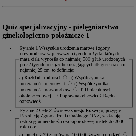
Quiz specjalizacyjny - pielęgniarstwo
ginekologiczno-położnicze 1
Pytanie 1
Wszystkie urodzenia martwe i zgony
noworodków w pierwszym tygodniu życia, których
masa ciała wynosiła co najmniej 500 g lub urodzonych
po 22 tygodniu ciąży lub osiągających długość ciała co
najmniej 25 cm, to definicja:
a) Rozkładu rodności
b) Współczynnika
umieralności niemowląt
c) Współczynnika
umieralności noworodków
d) Umieralności
okołoporodowej
Poprawna odpowiedź
Błędna
odpowiedź
Pytanie 2
Cele Zrównoważonego Rozwoju, przyjęte
Rezolucją Zgromadzenia Ogólnego ONZ, zakładają
redukcję umieralności okołoporodowej matek do 2030
roku do:
a) mniej niż 70 zgonów na 100 000 żywych urodzeń