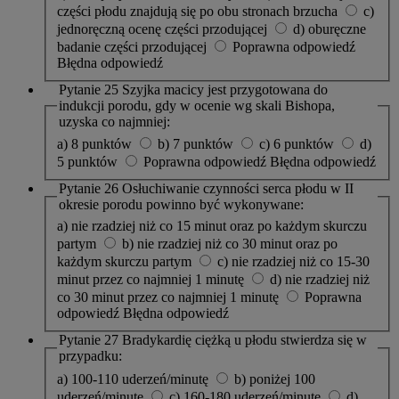
części płodu znajdują się po obu stronach brzucha
c)
jednoręczną ocenę części przodującej
d) oburęczne
badanie części przodującej
Poprawna odpowiedź
Błędna odpowiedź
Pytanie 25
Szyjka macicy jest przygotowana do
indukcji porodu, gdy w ocenie wg skali Bishopa,
uzyska co najmniej:
a) 8 punktów
b) 7 punktów
c) 6 punktów
d)
5 punktów
Poprawna odpowiedź
Błędna odpowiedź
Pytanie 26
Osłuchiwanie czynności serca płodu w II
okresie porodu powinno być wykonywane:
a) nie rzadziej niż co 15 minut oraz po każdym skurczu
partym
b) nie rzadziej niż co 30 minut oraz po
każdym skurczu partym
c) nie rzadziej niż co 15-30
minut przez co najmniej 1 minutę
d) nie rzadziej niż
co 30 minut przez co najmniej 1 minutę
Poprawna
odpowiedź
Błędna odpowiedź
Pytanie 27
Bradykardię ciężką u płodu stwierdza się w
przypadku:
a) 100-110 uderzeń/minutę
b) poniżej 100
uderzeń/minutę
c) 160-180 uderzeń/minutę
d)