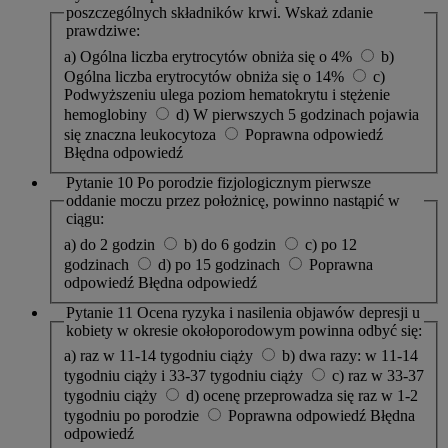
poszczególnych składników krwi. Wskaż zdanie
prawdziwe:
a) Ogólna liczba erytrocytów obniża się o 4%
b)
Ogólna liczba erytrocytów obniża się o 14%
c)
Podwyższeniu ulega poziom hematokrytu i stężenie
hemoglobiny
d) W pierwszych 5 godzinach pojawia
się znaczna leukocytoza
Poprawna odpowiedź
Błędna odpowiedź
Pytanie 10
Po porodzie fizjologicznym pierwsze
oddanie moczu przez położnicę, powinno nastąpić w
ciągu:
a) do 2 godzin
b) do 6 godzin
c) po 12
godzinach
d) po 15 godzinach
Poprawna
odpowiedź
Błędna odpowiedź
Pytanie 11
Ocena ryzyka i nasilenia objawów depresji u
kobiety w okresie okołoporodowym powinna odbyć się:
a) raz w 11-14 tygodniu ciąży
b) dwa razy: w 11-14
tygodniu ciąży i 33-37 tygodniu ciąży
c) raz w 33-37
tygodniu ciąży
d) ocenę przeprowadza się raz w 1-2
tygodniu po porodzie
Poprawna odpowiedź
Błędna
odpowiedź