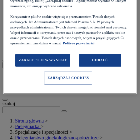
wyrażasz zgodę, kliknij „Zarządzaj cookies”. Zgodę możesz wycofać w każdym
momencie, zmieniając wybrane ustawienia.
Korzystanie z plików cookie wiąże się z przetwarzaniem Twoich danych
osobowych. Ich Administratorem jest Adamed Pharma S.A. W pewnych
Inne
przypadkach administratorami Twoich danych mogą być również nasi partnerzy.
Prawo
Więcej informacji o korzystaniu przez nas i naszych partnerów z plików cookie
Psychologia
oraz o przetwarzaniu Twoich danych osobowych, w tym o przysługujących Ci
Wideo i podcasty
uprawnieniach, znajdziesz w naszej
Polityce prywatności
Webinary
ZAAKCEPTUJ WSZYSTKIE
ODRZUĆ
Moje konto
ZARZĄDZAJ COOKIES
Zaloguj się
Zarejestruj się
szukaj
Strona główna
>
Pielęgniarka
>
Specjalizacje i specjalności
>
Pielęgniarstwo ginekologiczno-położnicze
>