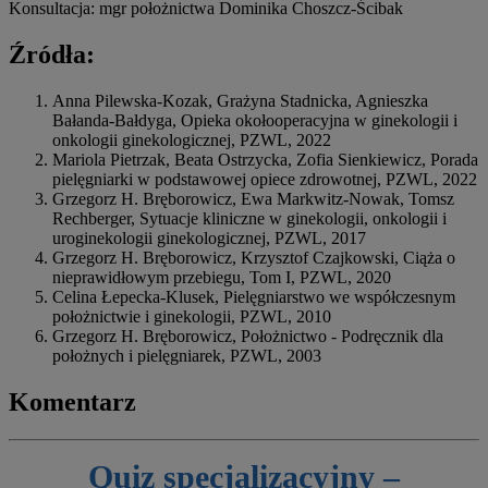
Konsultacja: mgr położnictwa Dominika Choszcz-Ścibak
Źródła:
Anna Pilewska-Kozak, Grażyna Stadnicka, Agnieszka
Bałanda-Bałdyga, Opieka okołooperacyjna w ginekologii i
onkologii ginekologicznej, PZWL, 2022
Mariola Pietrzak, Beata Ostrzycka, Zofia Sienkiewicz, Porada
pielęgniarki w podstawowej opiece zdrowotnej, PZWL, 2022
Grzegorz H. Bręborowicz, Ewa Markwitz-Nowak, Tomsz
Rechberger, Sytuacje kliniczne w ginekologii, onkologii i
uroginekologii ginekologicznej, PZWL, 2017
Grzegorz H. Bręborowicz, Krzysztof Czajkowski, Ciąża o
nieprawidłowym przebiegu, Tom I, PZWL, 2020
Celina Łepecka-Klusek, Pielęgniarstwo we współczesnym
położnictwie i ginekologii, PZWL, 2010
Grzegorz H. Bręborowicz, Położnictwo - Podręcznik dla
położnych i pielęgniarek, PZWL, 2003
Komentarz
Quiz specjalizacyjny –