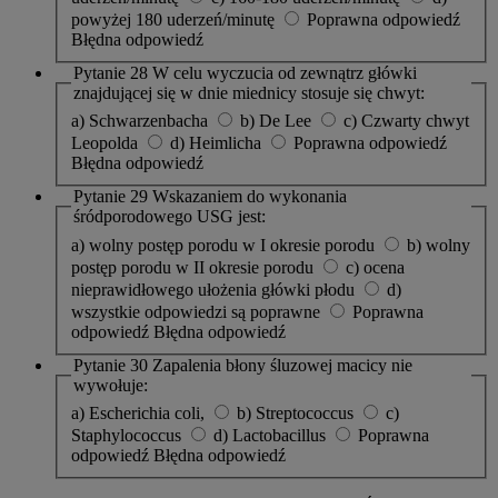
powyżej 180 uderzeń/minutę
Poprawna odpowiedź
Błędna odpowiedź
Pytanie 28
W celu wyczucia od zewnątrz główki
znajdującej się w dnie miednicy stosuje się chwyt:
a) Schwarzenbacha
b) De Lee
c) Czwarty chwyt
Leopolda
d) Heimlicha
Poprawna odpowiedź
Błędna odpowiedź
Pytanie 29
Wskazaniem do wykonania
śródporodowego USG jest:
a) wolny postęp porodu w I okresie porodu
b) wolny
postęp porodu w II okresie porodu
c) ocena
nieprawidłowego ułożenia główki płodu
d)
wszystkie odpowiedzi są poprawne
Poprawna
odpowiedź
Błędna odpowiedź
Pytanie 30
Zapalenia błony śluzowej macicy nie
wywołuje:
a) Escherichia coli,
b) Streptococcus
c)
Staphylococcus
d) Lactobacillus
Poprawna
odpowiedź
Błędna odpowiedź