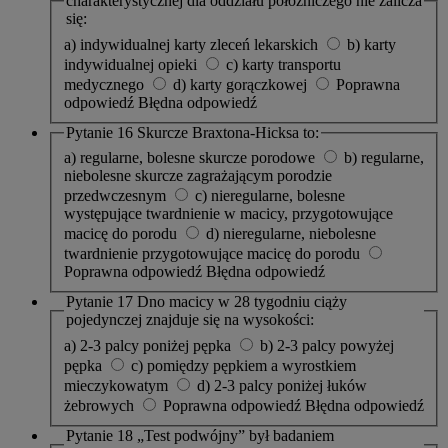
charakterystycznej dla oddziału położniczego nie zalicza
się:
a) indywidualnej karty zleceń lekarskich
b) karty
indywidualnej opieki
c) karty transportu
medycznego
d) karty gorączkowej
Poprawna
odpowiedź
Błędna odpowiedź
Pytanie 16
Skurcze Braxtona-Hicksa to:
a) regularne, bolesne skurcze porodowe
b) regularne,
niebolesne skurcze zagrażającym porodzie
przedwczesnym
c) nieregularne, bolesne
występujące twardnienie w macicy, przygotowujące
macicę do porodu
d) nieregularne, niebolesne
twardnienie przygotowujące macicę do porodu
Poprawna odpowiedź
Błędna odpowiedź
Pytanie 17
Dno macicy w 28 tygodniu ciąży
pojedynczej znajduje się na wysokości:
a) 2-3 palcy poniżej pępka
b) 2-3 palcy powyżej
pępka
c) pomiędzy pępkiem a wyrostkiem
mieczykowatym
d) 2-3 palcy poniżej łuków
żebrowych
Poprawna odpowiedź
Błędna odpowiedź
Pytanie 18
„Test podwójny” był badaniem