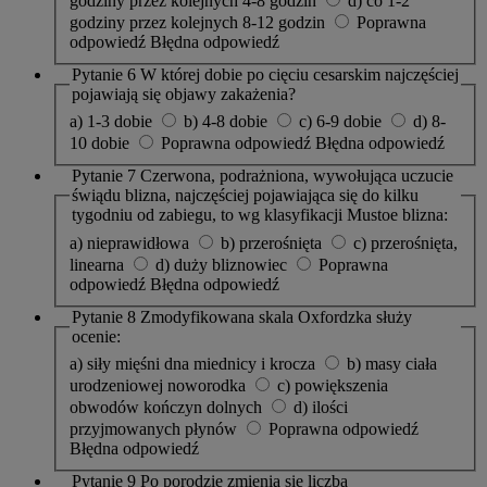
godziny przez kolejnych 4-8 godzin
d) co 1-2
godziny przez kolejnych 8-12 godzin
Poprawna
odpowiedź
Błędna odpowiedź
Pytanie 6
W której dobie po cięciu cesarskim najczęściej
pojawiają się objawy zakażenia?
a) 1-3 dobie
b) 4-8 dobie
c) 6-9 dobie
d) 8-
10 dobie
Poprawna odpowiedź
Błędna odpowiedź
Pytanie 7
Czerwona, podrażniona, wywołująca uczucie
świądu blizna, najczęściej pojawiająca się do kilku
tygodniu od zabiegu, to wg klasyfikacji Mustoe blizna:
a) nieprawidłowa
b) przerośnięta
c) przerośnięta,
linearna
d) duży bliznowiec
Poprawna
odpowiedź
Błędna odpowiedź
Pytanie 8
Zmodyfikowana skala Oxfordzka służy
ocenie:
a) siły mięśni dna miednicy i krocza
b) masy ciała
urodzeniowej noworodka
c) powiększenia
obwodów kończyn dolnych
d) ilości
przyjmowanych płynów
Poprawna odpowiedź
Błędna odpowiedź
Pytanie 9
Po porodzie zmienia się liczba