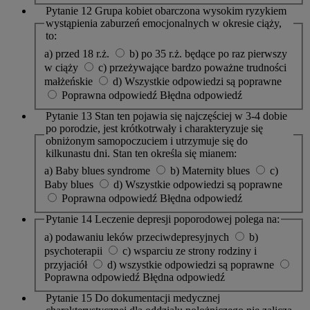
Pytanie 12
Grupa kobiet obarczona wysokim ryzykiem
wystąpienia zaburzeń emocjonalnych w okresie ciąży,
to:
a) przed 18 r.ż.
b) po 35 r.ż. będące po raz pierwszy
w ciąży
c) przeżywające bardzo poważne trudności
małżeńskie
d) Wszystkie odpowiedzi są poprawne
Poprawna odpowiedź
Błędna odpowiedź
Pytanie 13
Stan ten pojawia się najczęściej w 3-4 dobie
po porodzie, jest krótkotrwały i charakteryzuje się
obniżonym samopoczuciem i utrzymuje się do
kilkunastu dni. Stan ten określa się mianem:
a) Baby blues syndrome
b) Maternity blues
c)
Baby blues
d) Wszystkie odpowiedzi są poprawne
Poprawna odpowiedź
Błędna odpowiedź
Pytanie 14
Leczenie depresji poporodowej polega na:
a) podawaniu leków przeciwdepresyjnych
b)
psychoterapii
c) wsparciu ze strony rodziny i
przyjaciół
d) wszystkie odpowiedzi są poprawne
Poprawna odpowiedź
Błędna odpowiedź
Pytanie 15
Do dokumentacji medycznej