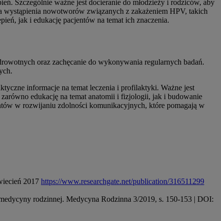
ień. Szczególnie ważne jest docieranie do młodzieży i rodziców, aby
yzyka wystąpienia nowotworów związanych z zakażeniem HPV, takich
pień, jak i edukację pacjentów na temat ich znaczenia.
drowotnych oraz zachęcanie do wykonywania regularnych badań.
nych.
czne informacje na temat leczenia i profilaktyki. Ważne jest
arówno edukację na temat anatomii i fizjologii, jak i budowanie
entów w rozwijaniu zdolności komunikacyjnych, które pomagają w
wiecień 2017
https://www.researchgate.net/publication/316511299
 medycyny rodzinnej. Medycyna Rodzinna 3/2019, s. 150-153 | DOI: