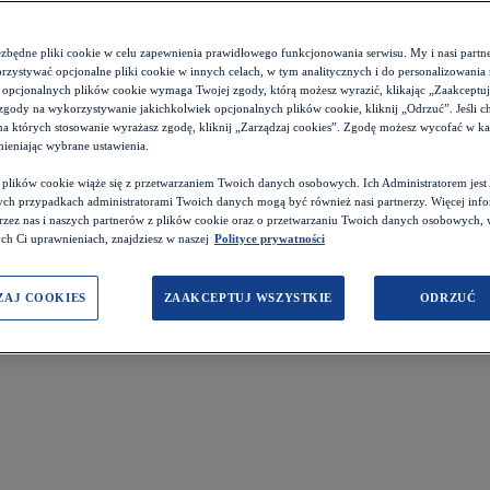
ezbędne pliki cookie w celu zapewnienia prawidłowego funkcjonowania serwisu. My i nasi par
zystywać opcjonalne pliki cookie w innych celach, w tym analitycznych i do personalizowania 
 opcjonalnych plików cookie wymaga Twojej zgody, którą możesz wyrazić, klikając „Zaakceptuj w
zgody na wykorzystywanie jakichkolwiek opcjonalnych plików cookie, kliknij „Odrzuć”. Jeśli c
 na których stosowanie wyrażasz zgodę, kliknij „Zarządzaj cookies”. Zgodę możesz wycofać w 
ieniając wybrane ustawienia.
z plików cookie wiąże się z przetwarzaniem Twoich danych osobowych. Ich Administratorem je
ch przypadkach administratorami Twoich danych mogą być również nasi partnerzy. Więcej info
przez nas i naszych partnerów z plików cookie oraz o przetwarzaniu Twoich danych osobowych,
ch Ci uprawnieniach, znajdziesz w naszej
Polityce prywatności
ZAJ COOKIES
ZAAKCEPTUJ WSZYSTKIE
ODRZUĆ