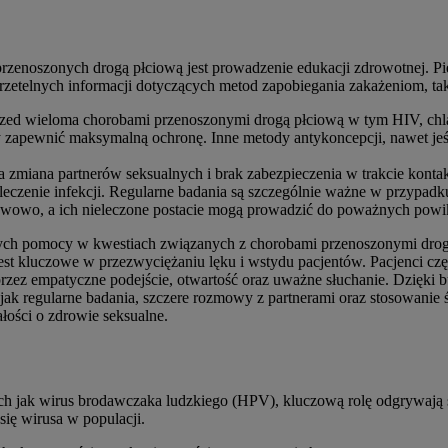
przenoszonych drogą płciową jest prowadzenie edukacji zdrowotnej. Pie
 rzetelnych informacji dotyczących metod zapobiegania zakażeniom, tak
zed wieloma chorobami przenoszonymi drogą płciową w tym HIV, chlam
 zapewnić maksymalną ochronę. Inne metody antykoncepcji, nawet jeśl
 zmiana partnerów seksualnych i brak zabezpieczenia w trakcie konta
 leczenie infekcji. Regularne badania są szczególnie ważne w przypa
awowo, a ich nieleczone postacie mogą prowadzić do poważnych pow
h pomocy w kwestiach związanych z chorobami przenoszonymi drogą płc
est kluczowe w przezwyciężaniu lęku i wstydu pacjentów. Pacjenci czę
rzez empatyczne podejście, otwartość oraz uważne słuchanie. Dzięki bu
jak regularne badania, szczere rozmowy z partnerami oraz stosowanie ś
łości o zdrowie seksualne.
ch jak wirus brodawczaka ludzkiego (HPV), kluczową rolę odgrywają sz
 się wirusa w populacji.