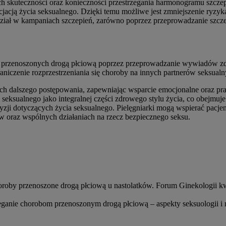
ch skuteczności oraz konieczności przestrzegania harmonogramu szczep
nicjacją życia seksualnego. Dzięki temu możliwe jest zmniejszenie r
 udział w kampaniach szczepień, zarówno poprzez przeprowadzanie szcze
b przenoszonych drogą płciową poprzez przeprowadzanie wywiadów z
raniczenie rozprzestrzeniania się choroby na innych partnerów seksual
h dalszego postępowania, zapewniając wsparcie emocjonalne oraz prakty
ksualnego jako integralnej części zdrowego stylu życia, co obejmuje z
zji dotyczących życia seksualnego. Pielęgniarki mogą wspierać pacj
w oraz wspólnych działaniach na rzecz bezpiecznego seksu.
oby przenoszone drogą płciową u nastolatków. Forum Ginekologii k
eganie chorobom przenoszonym drogą płciową – aspekty seksuologii i