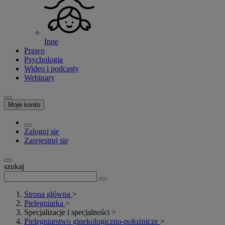
Inne
Prawo
Psychologia
Wideo i podcasty
Webinary
Moje konto
Zaloguj się
Zarejestruj się
szukaj
Strona główna
>
Pielęgniarka
>
Specjalizacje i specjalności
>
Pielęgniarstwo ginekologiczno-położnicze
>