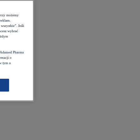
tnerzy możemy
reklam.
szystkie”. Jeśli
hcesz wybrać
każdym
st Adamed Pharma
rmacji o
 w tym o