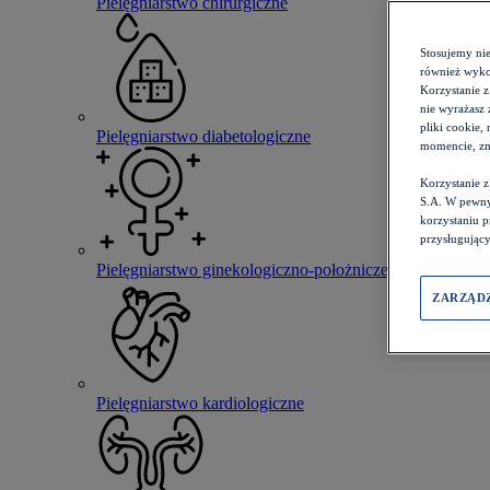
Pielęgniarstwo chirurgiczne
Stosujemy ni
również wykor
Korzystanie z
nie wyrażasz 
pliki cookie,
Pielęgniarstwo diabetologiczne
momencie, zm
Korzystanie 
S.A. W pewny
korzystaniu 
przysługujący
Pielęgniarstwo ginekologiczno-położnicze
ZARZĄD
Pielęgniarstwo kardiologiczne