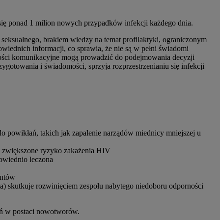
się ponad 1 milion nowych przypadków infekcji każdego dnia.
a seksualnego, brakiem wiedzy na temat profilaktyki, ograniczonym
iednich informacji, co sprawia, że nie są w pełni świadomi
ności komunikacyjne mogą prowadzić do podejmowania decyzji
gotowania i świadomości, sprzyja rozprzestrzenianiu się infekcji
 do powikłań, takich jak zapalenie narządów miednicy mniejszej u
i zwiększone ryzyko zakażenia HIV
owiednio leczona
entów
a) skutkuje rozwinięciem zespołu nabytego niedoboru odporności
ań w postaci nowotworów.