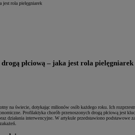
jest rola pielęgniarek
drogą płciową – jaka jest rola pielęgniarek
ny na świecie, dotykając milionów osób każdego roku. Ich rozprzestrz
onomiczne. Profilaktyka chorób przenoszonych drogą płciową jest klucz
raz działania interwencyjne. W artykule przedstawiono podstawowe za
zakażeń.