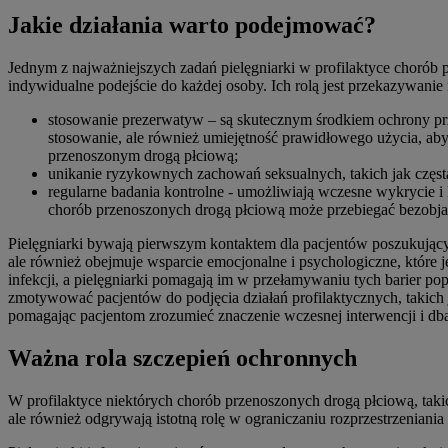
Jakie działania warto podejmować?
Jednym z najważniejszych zadań pielęgniarki w profilaktyce chorób 
indywidualne podejście do każdej osoby. Ich rolą jest przekazywanie
stosowanie prezerwatyw – są skutecznym środkiem ochrony pr
stosowanie, ale również umiejętność prawidłowego użycia, aby
przenoszonym drogą płciową;
unikanie ryzykownych zachowań seksualnych, takich jak częsta
regularne badania kontrolne - umożliwiają wczesne wykrycie i
chorób przenoszonych drogą płciową może przebiegać bezobj
Pielęgniarki bywają pierwszym kontaktem dla pacjentów poszukującyc
ale również obejmuje wsparcie emocjonalne i psychologiczne, które j
infekcji, a pielęgniarki pomagają im w przełamywaniu tych barier pop
zmotywować pacjentów do podjęcia działań profilaktycznych, takich 
pomagając pacjentom zrozumieć znaczenie wczesnej interwencji i dba
Ważna rola szczepień ochronnych
W profilaktyce niektórych chorób przenoszonych drogą płciową, taki
ale również odgrywają istotną rolę w ograniczaniu rozprzestrzeniania