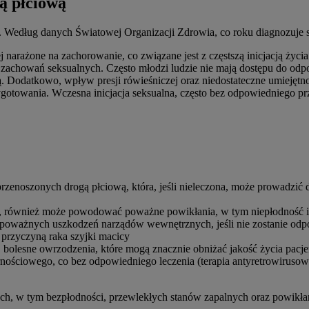
ą płciową
. Według danych Światowej Organizacji Zdrowia, co roku diagnozuje 
j narażone na zachorowanie, co związane jest z częstszą inicjacją życi
chowań seksualnych. Często młodzi ludzie nie mają dostępu do odpow
 Dodatkowo, wpływ presji rówieśniczej oraz niedostateczne umiejęt
otowania. Wczesna inicjacja seksualna, często bez odpowiedniego przy
 przenoszonych drogą płciową, która, jeśli nieleczona, może prowadzić
ae, również może powodować poważne powikłania, w tym niepłodność 
 poważnych uszkodzeń narządów wewnętrznych, jeśli nie zostanie odp
przyczyną raka szyjki macicy
bolesne owrzodzenia, które mogą znacznie obniżać jakość życia pacj
nościowego, co bez odpowiedniego leczenia (terapia antyretrowirusow
h, w tym bezpłodności, przewlekłych stanów zapalnych oraz powikł