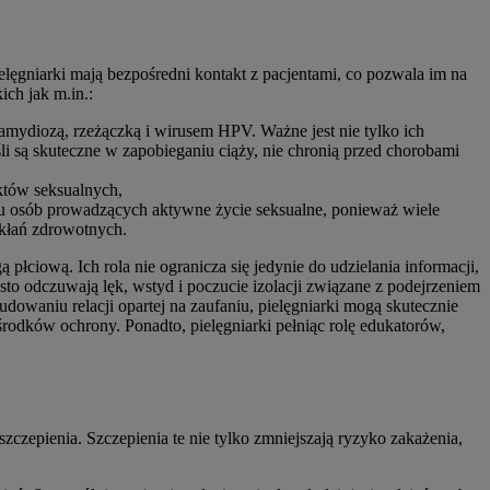
lęgniarki mają bezpośredni kontakt z pacjentami, co pozwala im na
ich jak m.in.:
ydiozą, rzeżączką i wirusem HPV. Ważne jest nie tylko ich
i są skuteczne w zapobieganiu ciąży, nie chronią przed chorobami
któw seksualnych,
dku osób prowadzących aktywne życie seksualne, ponieważ wiele
ikłań zdrowotnych.
iową. Ich rola nie ogranicza się jedynie do udzielania informacji,
sto odczuwają lęk, wstyd i poczucie izolacji związane z podejrzeniem
dowaniu relacji opartej na zaufaniu, pielęgniarki mogą skutecznie
rodków ochrony. Ponadto, pielęgniarki pełniąc rolę edukatorów,
czepienia. Szczepienia te nie tylko zmniejszają ryzyko zakażenia,