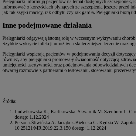
Pielęgniarki informują pacjentów na temat dostępnych szczepionek, i
informować o korzyściach płynących ze szczepienia jeszcze przed i
jak rak szyjki macicy, rak odbytu czy rak gardła. Pielęgniarki biorą
Inne podejmowane działania
Pielęgniarki odgrywają istotną rolę w wczesnym wykrywaniu choró
Szybkie wykrycie infekcji umożliwia skuteczniejsze leczenie oraz og
Pielęgniarki wspierają pacjentów w podejmowaniu decyzji dotyczącyc
również, aby pielęgniarki promowały świadomość dotyczącą zdrowia se
umiejętności asertywności oraz podejmowania odpowiedzialnych decy
otwartej rozmowie z partnerami o testowaniu, stosowaniu prezerwaty
Źródła:
Ludwikowska K., Karlikowska–Skwarnik M. Szenborn L. Chor
dostęp: 1.12.2024
Persona-Śliwińska A. Jarząbek-Bielecka G. Kędzia W. Zapobi
10.25121/MR.2019.22.3.150 dostęp: 1.12.2024