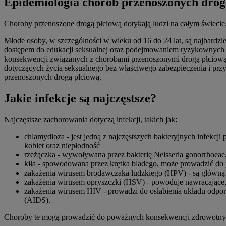
Epidemiologia chorób przenoszonych drog
Choroby przenoszone drogą płciową dotykają ludzi na całym świecie
Młode osoby, w szczególności w wieku od 16 do 24 lat, są najbardzie
dostępem do edukacji seksualnej oraz podejmowaniem ryzykownych za
konsekwencji związanych z chorobami przenoszonymi drogą płciową.
dotyczących życia seksualnego bez właściwego zabezpieczenia i przyg
przenoszonych drogą płciową.
Jakie infekcje są najczęstsze?
Najczęstsze zachorowania dotyczą infekcji, takich jak:
chlamydioza - jest jedną z najczęstszych bakteryjnych infekcji
kobiet oraz niepłodność
rzeżączka - wywoływana przez bakterię Neisseria gonorrhoe
kiła - spowodowana przez krętka bladego, może prowadzić do
zakażenia wirusem brodawczaka ludzkiego (HPV) - są główną 
zakażenia wirusem opryszczki (HSV) - powoduje nawracające, 
zakażenia wirusem HIV - prowadzi do osłabienia układu odpor
(AIDS).
Choroby te mogą prowadzić do poważnych konsekwencji zdrowotnyc