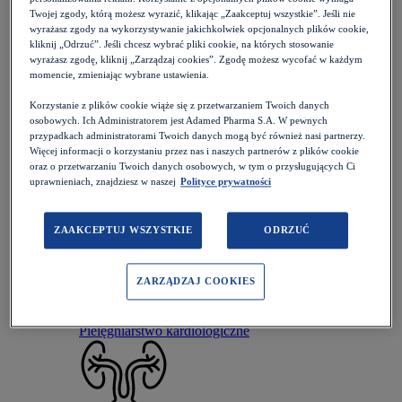
Pielęgniarstwo chirurgiczne
Twojej zgody, którą możesz wyrazić, klikając „Zaakceptuj wszystkie”. Jeśli nie
wyrażasz zgody na wykorzystywanie jakichkolwiek opcjonalnych plików cookie,
kliknij „Odrzuć”. Jeśli chcesz wybrać pliki cookie, na których stosowanie
wyrażasz zgodę, kliknij „Zarządzaj cookies”. Zgodę możesz wycofać w każdym
momencie, zmieniając wybrane ustawienia.
Korzystanie z plików cookie wiąże się z przetwarzaniem Twoich danych
Pielęgniarstwo diabetologiczne
osobowych. Ich Administratorem jest Adamed Pharma S.A. W pewnych
przypadkach administratorami Twoich danych mogą być również nasi partnerzy.
Więcej informacji o korzystaniu przez nas i naszych partnerów z plików cookie
oraz o przetwarzaniu Twoich danych osobowych, w tym o przysługujących Ci
uprawnieniach, znajdziesz w naszej
Polityce prywatności
Pielęgniarstwo ginekologiczno-położnicze
ZAAKCEPTUJ WSZYSTKIE
ODRZUĆ
ZARZĄDZAJ COOKIES
Pielęgniarstwo kardiologiczne