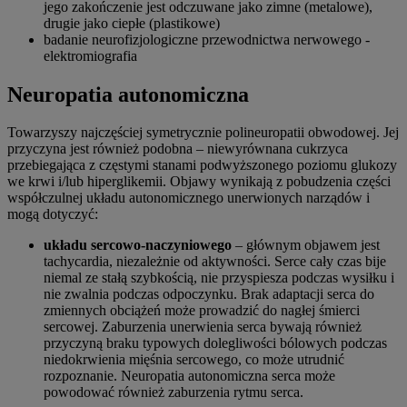
jego zakończenie jest odczuwane jako zimne (metalowe),
drugie jako ciepłe (plastikowe)
badanie neurofizjologiczne przewodnictwa nerwowego -
elektromiografia
Neuropatia autonomiczna
Towarzyszy najczęściej symetrycznie polineuropatii obwodowej. Jej
przyczyna jest również podobna – niewyrównana cukrzyca
przebiegająca z częstymi stanami podwyższonego poziomu glukozy
we krwi i/lub hiperglikemii. Objawy wynikają z pobudzenia części
współczulnej układu autonomicznego unerwionych narządów i
mogą dotyczyć:
układu sercowo-naczyniowego
– głównym objawem jest
tachycardia, niezależnie od aktywności. Serce cały czas bije
niemal ze stałą szybkością, nie przyspiesza podczas wysiłku i
nie zwalnia podczas odpoczynku. Brak adaptacji serca do
zmiennych obciążeń może prowadzić do nagłej śmierci
sercowej. Zaburzenia unerwienia serca bywają również
przyczyną braku typowych dolegliwości bólowych podczas
niedokrwienia mięśnia sercowego, co może utrudnić
rozpoznanie. Neuropatia autonomiczna serca może
powodować również zaburzenia rytmu serca.