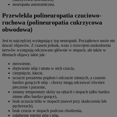
neuropatia autonomiczna.
Przewlekła polineuropatia czuciowo-
ruchowa (polineuropatia cukrzycowa
obwodowa)
Jest to najczęściej występujący typ neuropatii. Początkowo może nie
dawać objawów. Z czasem jednak, wraz z rozwojem uszkodzenia
nerwów występują odczuwane głównie w stopach, ale także w
dłoniach objawy takie jak:
mrowienie,
drętwienie stóp i utrata w nich czucia,
cierpnięcie, kłucie,
uczucie porażenia prądem i odczucie zimnych, a czasem
bardzo gorących stóp - chorzy mogą odczuwać również
pieczenie i parzenie,
zmiany temperatury skóry na rękach i stopach (albo bardzo
zimne albo bardzo gorące),
brak uczucia bólu w stopach (nawet przy skaleczeniu lub
pęcherzach),
brak czucia w stopach podczas chodzenia,
osłabienie mięśni stóp i nóg,