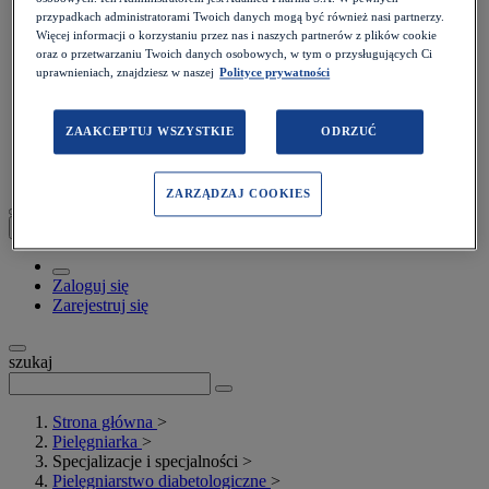
przypadkach administratorami Twoich danych mogą być również nasi partnerzy.
Więcej informacji o korzystaniu przez nas i naszych partnerów z plików cookie
oraz o przetwarzaniu Twoich danych osobowych, w tym o przysługujących Ci
uprawnieniach, znajdziesz w naszej
Polityce prywatności
Inne
Prawo
Psychologia
ZAAKCEPTUJ WSZYSTKIE
ODRZUĆ
Wideo i podcasty
Webinary
ZARZĄDZAJ COOKIES
Moje konto
Zaloguj się
Zarejestruj się
szukaj
Strona główna
>
Pielęgniarka
>
Specjalizacje i specjalności
>
Pielęgniarstwo diabetologiczne
>