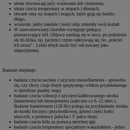
utrata równowagi przy wstawaniu lub chodzeniu,
utrata czucia temperatury w stopach i dłoniach,
otwarte rany na stopach i nogach, które goją się bardzo
długo,
wrażenie, jakby mięśnie i kości stóp zmieniły swój kształt
W zaawansowanej chorobie występuje piekący,
przeszywający ból. Objawy nasilają się w nocy, po położeniu
się do łóżka, np. pacjenci często odkrywają się, bo „pościel
ich uraża”. Lekki dotyk może być odczuwany jako
nieprzyjemny.
Badanie obejmuje:
badanie czucia nacisku z użyciem monofilamentu - sprawdza
się, czy chory czuje dotyk sprężystego włókna przykładanego
w określone punkty stopy
badanie czucia wibracji z użyciem kalibrowanego stroika
(kamertonu) lub biotesjometru (zalecane co 6–12 mies.).
Badanie kamertonem (128 Hz) polega na przykładaniu stroika
do kostki bocznej i przyśrodkowej, górnej części kości
piszczeli, u podstawy palucha i V palca stopy.
badanie czucia bólu za pomocą sterylnej igły
badanie czucia temperatury specjalnym wskaźnikiem - jedno