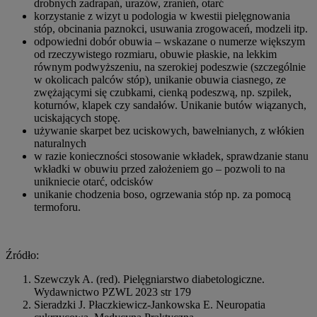
drobnych zadrapań, urazów, zranień, otarć
korzystanie z wizyt u podologia w kwestii pielęgnowania
stóp, obcinania paznokci, usuwania zrogowaceń, modzeli itp.
odpowiedni dobór obuwia – wskazane o numerze większym
od rzeczywistego rozmiaru, obuwie płaskie, na lekkim
równym podwyższeniu, na szerokiej podeszwie (szczególnie
w okolicach palców stóp), unikanie obuwia ciasnego, ze
zwężającymi się czubkami, cienką podeszwą, np. szpilek,
koturnów, klapek czy sandałów. Unikanie butów wiązanych,
uciskających stopę.
używanie skarpet bez uciskowych, bawełnianych, z włókien
naturalnych
w razie konieczności stosowanie wkładek, sprawdzanie stanu
wkładki w obuwiu przed założeniem go – pozwoli to na
unikniecie otarć, odcisków
unikanie chodzenia boso, ogrzewania stóp np. za pomocą
termoforu.
Źródło:
Szewczyk A. (red). Pielęgniarstwo diabetologiczne.
Wydawnictwo PZWL 2023 str 179
Sieradzki J. Płaczkiewicz-Jankowska E. Neuropatia