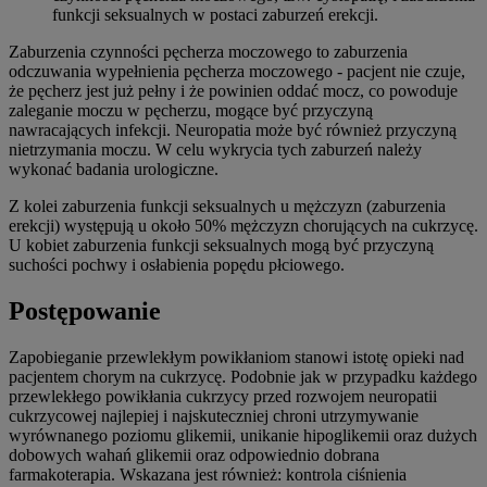
funkcji seksualnych w postaci zaburzeń erekcji.
Zaburzenia czynności pęcherza moczowego to zaburzenia
odczuwania wypełnienia pęcherza moczowego - pacjent nie czuje,
że pęcherz jest już pełny i że powinien oddać mocz, co powoduje
zaleganie moczu w pęcherzu, mogące być przyczyną
nawracających infekcji. Neuropatia może być również przyczyną
nietrzymania moczu. W celu wykrycia tych zaburzeń należy
wykonać badania urologiczne.
Z kolei zaburzenia funkcji seksualnych u mężczyzn (zaburzenia
erekcji) występują u około 50% mężczyzn chorujących na cukrzycę.
U kobiet zaburzenia funkcji seksualnych mogą być przyczyną
suchości pochwy i osłabienia popędu płciowego.
Postępowanie
Zapobieganie przewlekłym powikłaniom stanowi istotę opieki nad
pacjentem chorym na cukrzycę. Podobnie jak w przypadku każdego
przewlekłego powikłania cukrzycy przed rozwojem neuropatii
cukrzycowej najlepiej i najskuteczniej chroni utrzymywanie
wyrównanego poziomu glikemii, unikanie hipoglikemii oraz dużych
dobowych wahań glikemii oraz odpowiednio dobrana
farmakoterapia. Wskazana jest również: kontrola ciśnienia