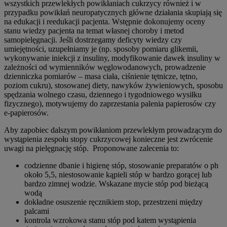
wszystkich przewlekłych powikłaniach cukrzycy również i w
przypadku powikłań neuropatycznych główne działania skupiają się
na edukacji i reedukacji pacjenta. Wstępnie dokonujemy oceny
stanu wiedzy pacjenta na temat własnej choroby i metod
samopielęgnacji. Jeśli dostrzegamy deficyty wiedzy czy
umiejętności, uzupełniamy je (np. sposoby pomiaru glikemii,
wykonywanie iniekcji z insuliny, modyfikowanie dawek insuliny w
zależności od wymienników węglowodanowych, prowadzenie
dzienniczka pomiarów – masa ciała, ciśnienie tętnicze, tętno,
poziom cukru), stosowanej diety, nawyków żywieniowych, sposobu
spędzania wolnego czasu, dziennego i tygodniowego wysiłku
fizycznego), motywujemy do zaprzestania palenia papierosów czy
e-papierosów.
Aby zapobiec dalszym powikłaniom przewlekłym prowadzącym do
wystąpienia zespołu stopy cukrzycowej konieczne jest zwrócenie
uwagi na pielęgnację stóp. Proponowane zalecenia to:
codzienne dbanie i higienę stóp, stosowanie preparatów o ph
około 5,5, niestosowanie kąpieli stóp w bardzo gorącej lub
bardzo zimnej wodzie. Wskazane mycie stóp pod bieżącą
wodą
dokładne osuszenie ręcznikiem stop, przestrzeni między
palcami
kontrola wzrokowa stanu stóp pod katem wystąpienia