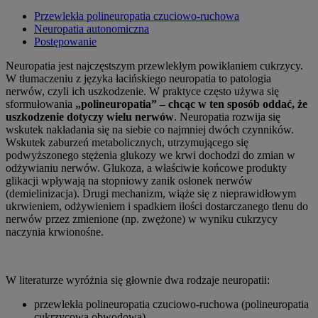
Przewlekła polineuropatia czuciowo-ruchowa
Neuropatia autonomiczna
Postępowanie
Neuropatia jest najczęstszym przewlekłym powikłaniem cukrzycy.
W tłumaczeniu z języka łacińskiego neuropatia to patologia
nerwów, czyli ich uszkodzenie. W praktyce często używa się
sformułowania
„polineuropatia” – chcąc w ten sposób oddać, że
uszkodzenie dotyczy wielu nerwów
. Neuropatia rozwija się
wskutek nakładania się na siebie co najmniej dwóch czynników.
Wskutek zaburzeń metabolicznych, utrzymującego się
podwyższonego stężenia glukozy we krwi dochodzi do zmian w
odżywianiu nerwów. Glukoza, a właściwie końcowe produkty
glikacji wpływają na stopniowy zanik osłonek nerwów
(demielinizacja). Drugi mechanizm, wiąże się z nieprawidłowym
ukrwieniem, odżywieniem i spadkiem ilości dostarczanego tlenu do
nerwów przez zmienione (np. zwężone) w wyniku cukrzycy
naczynia krwionośne.
W literaturze wyróżnia się głownie dwa rodzaje neuropatii:
przewlekła polineuropatia czuciowo-ruchowa (polineuropatia
cukrzycowa obwodowa)