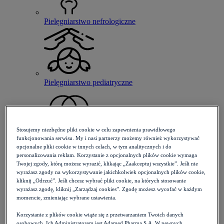
Pielęgniarstwo nefrologiczne
Pielęgniarstwo pediatryczne
Stosujemy niezbędne pliki cookie w celu zapewnienia prawidłowego
funkcjonowania serwisu. My i nasi partnerzy możemy również wykorzystywać
Pielęgniarstwo psychiatryczne
opcjonalne pliki cookie w innych celach, w tym analitycznych i do
personalizowania reklam. Korzystanie z opcjonalnych plików cookie wymaga
Twojej zgody, którą możesz wyrazić, klikając „Zaakceptuj wszystkie”. Jeśli nie
wyrażasz zgody na wykorzystywanie jakichkolwiek opcjonalnych plików cookie,
kliknij „Odrzuć”. Jeśli chcesz wybrać pliki cookie, na których stosowanie
wyrażasz zgodę, kliknij „Zarządzaj cookies”. Zgodę możesz wycofać w każdym
momencie, zmieniając wybrane ustawienia.
Pielęgniarstwo rodzinne
Korzystanie z plików cookie wiąże się z przetwarzaniem Twoich danych
osobowych. Ich Administratorem jest Adamed Pharma S.A. W pewnych