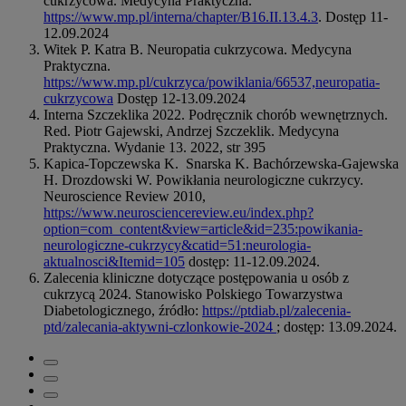
cukrzycowa. Medycyna Praktyczna.
https://www.mp.pl/interna/chapter/B16.II.13.4.3
. Dostęp 11-
12.09.2024
Witek P. Katra B. Neuropatia cukrzycowa. Medycyna
Praktyczna.
https://www.mp.pl/cukrzyca/powiklania/66537,neuropatia-
cukrzycowa
Dostęp 12-13.09.2024
Interna Szczeklika 2022. Podręcznik chorób wewnętrznych.
Red. Piotr Gajewski, Andrzej Szczeklik. Medycyna
Praktyczna. Wydanie 13. 2022, str 395
Kapica-Topczewska K. Snarska K. Bachórzewska-Gajewska
H. Drozdowski W. Powikłania neurologiczne cukrzycy.
Neuroscience Review 2010,
https://www.neurosciencereview.eu/index.php?
option=com_content&view=article&id=235:powikania-
neurologiczne-cukrzycy&catid=51:neurologia-
aktualnosci&Itemid=105
dostęp: 11-12.09.2024.
Zalecenia kliniczne dotyczące postępowania u osób z
cukrzycą 2024. Stanowisko Polskiego Towarzystwa
Diabetologicznego, źródło:
https://ptdiab.pl/zalecenia-
ptd/zalecania-aktywni-czlonkowie-2024
; dostęp: 13.09.2024.