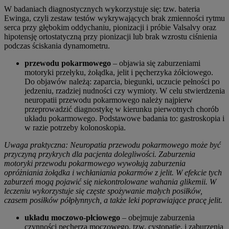
W badaniach diagnostycznych wykorzystuje się: tzw. bateria
Ewinga, czyli zestaw testów wykrywających brak zmienności rytmu
serca przy głębokim oddychaniu, pionizacji i próbie Valsalvy oraz
hipotensję ortostatyczną przy pionizacji lub brak wzrostu ciśnienia
podczas ściskania dynamometru.
przewodu pokarmowego
– objawia się zaburzeniami
motoryki przełyku, żołądka, jelit i pęcherzyka żółciowego.
Do objawów należą: zaparcia, biegunki, uczucie pełności po
jedzeniu, rzadziej nudności czy wymioty. W celu stwierdzenia
neuropatii przewodu pokarmowego należy najpierw
przeprowadzić diagnostykę w kierunku pierwotnych chorób
układu pokarmowego. Podstawowe badania to: gastroskopia i
w razie potrzeby kolonoskopia.
Uwaga praktyczna:
Neuropatia przewodu pokarmowego może być
przyczyną przykrych dla pacjenta dolegliwości. Zaburzenia
motoryki przewodu pokarmowego wywołują zaburzenia
opróżniania żołądka i wchłaniania pokarmów z jelit. W efekcie tych
zaburzeń mogą pojawić się niekontrolowane wahania glikemii. W
leczeniu wykorzystuje się częste spożywanie małych posiłków,
czasem posiłków półpłynnych, a także leki poprawiające pracę jelit.
układu moczowo-płciowego
– obejmuje zaburzenia
czynności pęcherza moczowego, tzw. cystopatię, i zaburzenia