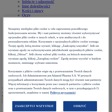
Infekcje i odporność
Inne dolegliwości
Kości i stawy
Oczy
Onkologia
Otolaryngologia
Płuca i oskrzela
Stosujemy niezbędne pliki cookie w celu zapewnienia prawidłowego
Przewód pokarmowy
funkcjonowania serwisu. My i nasi partnerzy możemy również wykorzystywać
Reumatologia
opcjonalne pliki cookie w innych celach, w tym analitycznych i do
Serce i naczynia
personalizowania reklam. Korzystanie z opcjonalnych plików cookie wymaga
Twojej zgody, którą możesz wyrazić, klikając „Zaakceptuj wszystkie”. Jeśli nie
Skóra i paznokcie
wyrażasz zgody na wykorzystywanie jakichkolwiek opcjonalnych plików cookie,
Stomatologia
kliknij „Odrzuć”. Jeśli chcesz wybrać pliki cookie, na których stosowanie
Układ nerwowy
wyrażasz zgodę, kliknij „Zarządzaj cookies”. Zgodę możesz wycofać w każdym
Diety
momencie, zmieniając wybrane ustawienia.
Kalkulatory
Zdrowie psychiczne
Korzystanie z plików cookie wiąże się z przetwarzaniem Twoich danych
Ból i stan zapalny
osobowych. Ich Administratorem jest Adamed Pharma S.A. W pewnych
Życie intymne
przypadkach administratorami Twoich danych mogą być również nasi partnerzy.
Więcej informacji o korzystaniu przez nas i naszych partnerów z plików cookie
oraz o przetwarzaniu Twoich danych osobowych, w tym o przysługujących Ci
uprawnieniach, znajdziesz w naszej
Polityce prywatności
szukaj
ZAAKCEPTUJ WSZYSTKIE
ODRZUĆ
Strona główna
>