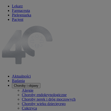
Lekarz
Farmaceuta
Pielęgniarka
Pacjent
Aktualności
Badania
Choroby i objawy
Alergie
Choroby endokrynologiczne
Choroby nerek i dróg moczowych
Choroby wieku dziecięcego
Cukrzyca