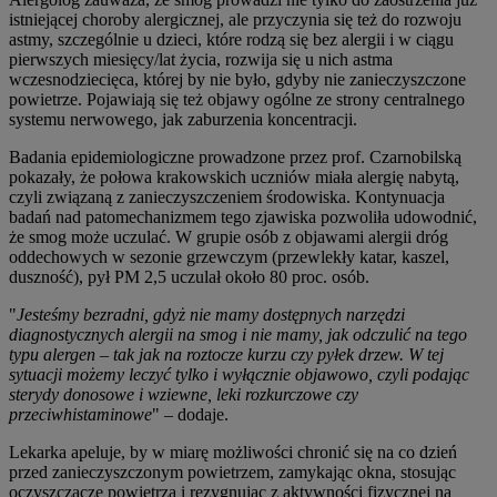
istniejącej choroby alergicznej, ale przyczynia się też do rozwoju
astmy, szczególnie u dzieci, które rodzą się bez alergii i w ciągu
pierwszych miesięcy/lat życia, rozwija się u nich astma
wczesnodziecięca, której by nie było, gdyby nie zanieczyszczone
powietrze. Pojawiają się też objawy ogólne ze strony centralnego
systemu nerwowego, jak zaburzenia koncentracji.
Badania epidemiologiczne prowadzone przez prof. Czarnobilską
pokazały, że połowa krakowskich uczniów miała alergię nabytą,
czyli związaną z zanieczyszczeniem środowiska. Kontynuacja
badań nad patomechanizmem tego zjawiska pozwoliła udowodnić,
że smog może uczulać. W grupie osób z objawami alergii dróg
oddechowych w sezonie grzewczym (przewlekły katar, kaszel,
duszność), pył PM 2,5 uczulał około 80 proc. osób.
"
Jesteśmy bezradni, gdyż nie mamy dostępnych narzędzi
diagnostycznych alergii na smog i nie mamy, jak odczulić na tego
typu alergen – tak jak na roztocze kurzu czy pyłek drzew. W tej
sytuacji możemy leczyć tylko i wyłącznie objawowo, czyli podając
sterydy donosowe i wziewne, leki rozkurczowe czy
przeciwhistaminowe
" – dodaje.
Lekarka apeluje, by w miarę możliwości chronić się na co dzień
przed zanieczyszczonym powietrzem, zamykając okna, stosując
oczyszczacze powietrza i rezygnując z aktywności fizycznej na