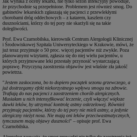
Jak wynika z oceny lekarki, nie tylko sezon infekcyjny powoduje,
że przychodnie są przepełnione. Problemem jest również smog. Do
gabinetów lekarskich zgłaszają się pacjenci z przewlekłymi
chorobami dróg oddechowych – z katarem, kaszlem czy
dusznościami, którzy do tej pory nie skarżyli się na takie
dolegliwości.
Prof. Ewa Czarnobilska, kierownik Centrum Alergologii Klinicznej
i Środowiskowej Szpitala Uniwersyteckiego w Krakowie, mówi, że
już teraz przyjmuje o 50 proc. więcej pacjentów niż zwykle. Poza
planowanymi wizytami, zgłasza się do niej wielu pacjentów, u
których przyjmowane leki przestały przynosić wystarczającą
poprawę. Przyczyną zaostrzenia objawów jest właśnie zła jakość
powietrza.
"
Jestem zaskoczona, bo to dopiero początek sezonu grzewczego, a
już dostrzegamy efekt niekorzystnego wpływu smogu na zdrowie.
Trafiają do nas pacjenci z zaostrzeniem chorób alergicznych.
Musiałam u nich intensyfikować leczenie, czyli włączyć większe
dawki leków, by utrzymać kontrolę astmy oskrzelowej. Również
przyjmuję pacjentów, którzy do tej pory nie mieli astmy, a jedynie
alergiczny nieżyt nosa. Nie mają oni leków przeciwastmatycznych,
tymczasem mają objawy duszności
" – opisuje prof. Ewa
Czarnobilska.
Alergolog zauważa, że smog prowadzi nie tylko do zaostrzenia już