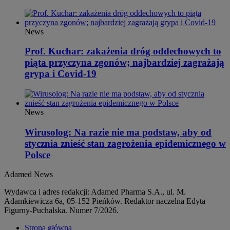
News
Prof. Kuchar: zakażenia dróg oddechowych to
piąta przyczyna zgonów; najbardziej zagrażają
grypa i Covid-19
News
Wirusolog: Na razie nie ma podstaw, aby od
stycznia znieść stan zagrożenia epidemicznego w
Polsce
Adamed News
Wydawca i adres redakcji: Adamed Pharma S.A., ul. M.
Adamkiewicza 6a, 05-152 Pieńków. Redaktor naczelna Edyta
Figurny-Puchalska. Numer 7/2026.
Strona główna