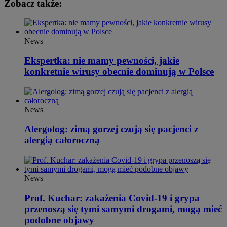
Zobacz także:
News
Ekspertka: nie mamy pewności, jakie
konkretnie wirusy obecnie dominują w Polsce
News
Alergolog: zimą gorzej czują się pacjenci z
alergią całoroczną
News
Prof. Kuchar: zakażenia Covid-19 i grypa
przenoszą się tymi samymi drogami, mogą mieć
podobne objawy