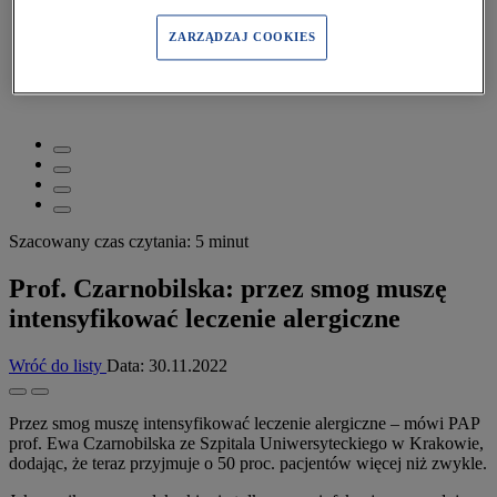
Pacjent
>
Aktualności
>
ZARZĄDZAJ COOKIES
Prof. Czarnobilska: przez smog muszę intensyfikować
leczenie alergiczne
Szacowany czas czytania: 5 minut
Prof. Czarnobilska: przez smog muszę
intensyfikować leczenie alergiczne
Wróć do listy
Data:
30.11.2022
Przez smog muszę intensyfikować leczenie alergiczne – mówi PAP
prof. Ewa Czarnobilska ze Szpitala Uniwersyteckiego w Krakowie,
dodając, że teraz przyjmuje o 50 proc. pacjentów więcej niż zwykle.