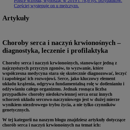
Polsce wzrosła, wynosząc w 2019 r. 78,6 tys. przypadków.
Częściej występuje on u mężczyzn.
Artykuły
Choroby serca i naczyń krwionośnych –
diagnostyka, leczenie i profilaktyka
Choroby serca i naczyń krwionośnych, stanowiące jedną z
najczęstszych przyczyn zgonów, to wyzwanie, które
współczesna medycyna stara się skutecznie diagnozować, leczyć
i zapobiegać ich rozwojowi. Serce, jako kluczowy element
układu krążenia, odgrywa fundamentalną rolę w dotlenianiu i
odżywianiu całego organizmu. Jednak rosnąca liczba
przypadków choroby niedokrwiennej serca oraz innych
schorzeń układu sercowo-naczyniowego jest w dużej mierze
wynikiem niezdrowego trybu życia, a nie tylko czynników
genetycznych.
W tej kategorii na naszym blogu znajdziesz artykuły dotyczące
chorób serca i naczyń krwionośnych na temat ich: