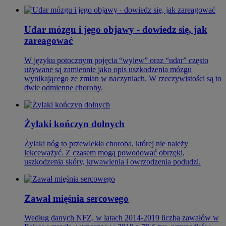
Udar mózgu i jego objawy - dowiedz się, jak
zareagować
W języku potocznym pojęcia “wylew” oraz “udar” często
używane są zamiennie jako opis uszkodzenia mózgu
wynikającego ze zmian w naczyniach. W rzeczywistości są to
dwie odmienne choroby.
Żylaki kończyn dolnych
Żylaki nóg to przewlekła choroba, której nie należy
lekceważyć. Z czasem mogą powodować obrzęki,
uszkodzenia skóry, krwawienia i owrzodzenia podudzi.
Zawał mięśnia sercowego
Według danych NFZ, w latach 2014-2019 liczba zawałów w