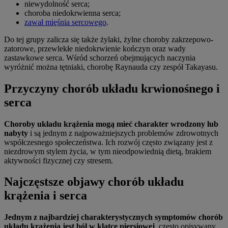
niewydolność serca;
choroba niedokrwienna serca;
zawał mięśnia sercowego
.
Do tej grupy zalicza się także żylaki, żylne choroby zakrzepowo-
zatorowe, przewlekłe niedokrwienie kończyn oraz wady
zastawkowe serca. Wśród schorzeń obejmujących naczynia
wyróżnić można tętniaki, chorobę Raynauda czy zespół Takayasu.
Przyczyny chorób układu krwionośnego i
serca
Choroby układu krążenia mogą mieć charakter wrodzony lub
nabyty
i są jednym z najpoważniejszych problemów zdrowotnych
współczesnego społeczeństwa. Ich rozwój często związany jest z
niezdrowym stylem życia, w tym nieodpowiednią dietą, brakiem
aktywności fizycznej czy stresem.
Najczęstsze objawy chorób układu
krążenia i serca
Jednym z najbardziej charakterystycznych symptomów chorób
układu krążenia jest ból w klatce piersiowej
, często opisywany