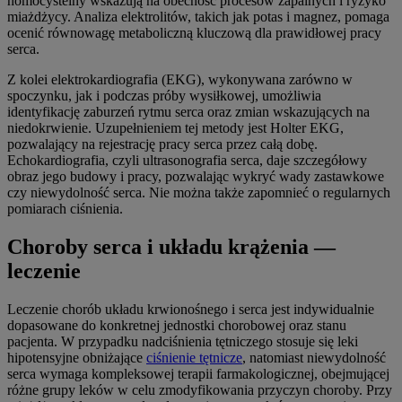
homocysteiny wskazują na obecność procesów zapalnych i ryzyko
miażdżycy. Analiza elektrolitów, takich jak potas i magnez, pomaga
ocenić równowagę metaboliczną kluczową dla prawidłowej pracy
serca.
Z kolei elektrokardiografia (EKG), wykonywana zarówno w
spoczynku, jak i podczas próby wysiłkowej, umożliwia
identyfikację zaburzeń rytmu serca oraz zmian wskazujących na
niedokrwienie. Uzupełnieniem tej metody jest Holter EKG,
pozwalający na rejestrację pracy serca przez całą dobę.
Echokardiografia, czyli ultrasonografia serca, daje szczegółowy
obraz jego budowy i pracy, pozwalając wykryć wady zastawkowe
czy niewydolność serca. Nie można także zapomnieć o regularnych
pomiarach ciśnienia.
Choroby serca i układu krążenia —
leczenie
Leczenie chorób układu krwionośnego i serca jest indywidualnie
dopasowane do konkretnej jednostki chorobowej oraz stanu
pacjenta. W przypadku nadciśnienia tętniczego stosuje się leki
hipotensyjne obniżające
ciśnienie tętnicze
, natomiast niewydolność
serca wymaga kompleksowej terapii farmakologicznej, obejmującej
różne grupy leków w celu zmodyfikowania przyczyn choroby. Przy