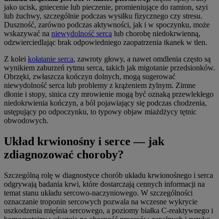
jako ucisk, gniecenie lub pieczenie, promieniujące do ramion, szyi
lub żuchwy, szczególnie podczas wysiłku fizycznego czy stresu.
Duszność, zarówno podczas aktywności, jak i w spoczynku, może
wskazywać na
niewydolność serca
lub chorobę niedokrwienną,
odzwierciedlając brak odpowiedniego zaopatrzenia tkanek w tlen.
Z kolei
kołatanie serca
, zawroty głowy, a nawet omdlenia często są
wynikiem zaburzeń rytmu serca, takich jak migotanie przedsionków.
Obrzęki, zwłaszcza kończyn dolnych, mogą sugerować
niewydolność serca lub problemy z krążeniem żylnym. Zimne
dłonie i stopy, sinica czy mrowienie mogą być oznaką przewlekłego
niedokrwienia kończyn, a ból pojawiający się podczas chodzenia,
ustępujący po odpoczynku, to typowy objaw miażdżycy tętnic
obwodowych.
Układ krwionośny i serce — jak
zdiagnozować choroby?
Szczególną rolę w diagnostyce chorób układu krwionośnego i serca
odgrywają badania krwi, które dostarczają cennych informacji na
temat stanu układu sercowo-naczyniowego. W szczególności
oznaczanie troponin sercowych pozwala na wczesne wykrycie
uszkodzenia mięśnia sercowego, a poziomy białka C-reaktywnego i