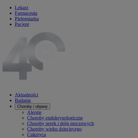
Lekarz
Farmaceuta
Pielęgniarka
Pacjent
Aktualności
Badania
Choroby i objawy
Alergie
Choroby endokrynologiczne
Choroby nerek i dróg moczowych
Choroby wieku dziecięcego
Cukrzyca