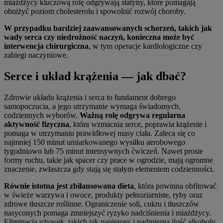
miażdżycy kluczową rolę odgrywają statyny, które pomagają
obniżyć poziom cholesterolu i spowolnić rozwój choroby.
W przypadku bardziej zaawansowanych schorzeń, takich jak
wady serca czy niedrożność naczyń, konieczna może być
interwencja chirurgiczna
, w tym operacje kardiologiczne czy
zabiegi naczyniowe.
Serce i układ krążenia — jak dbać?
Zdrowie układu krążenia i serca to fundament dobrego
samopoczucia, a jego utrzymanie wymaga świadomych,
codziennych wyborów.
Ważną rolę odgrywa regularna
aktywność fizyczna
, która wzmacnia serce, poprawia krążenie i
pomaga w utrzymaniu prawidłowej masy ciała. Zaleca się co
najmniej 150 minut umiarkowanego wysiłku aerobowego
tygodniowo lub 75 minut intensywnych ćwiczeń. Nawet proste
formy ruchu, takie jak spacer czy prace w ogrodzie, mają ogromne
znaczenie, zwłaszcza gdy stają się stałym elementem codzienności.
Równie istotna jest zbilansowana dieta
, która powinna obfitować
w świeże warzywa i owoce, produkty pełnoziarniste, ryby oraz
zdrowe tłuszcze roślinne. Ograniczenie soli, cukru i tłuszczów
nasyconych pomaga zmniejszyć ryzyko nadciśnienia i miażdżycy.
Eliminacja używek, takich jak papierosy i nadmierna ilość alkoholu,