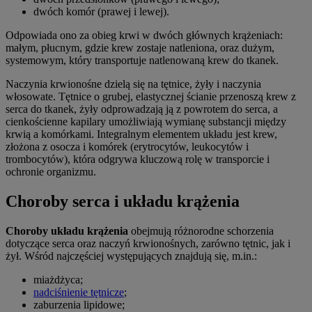
dwóch komór (prawej i lewej).
Odpowiada ono za obieg krwi w dwóch głównych krążeniach:
małym, płucnym, gdzie krew zostaje natleniona, oraz dużym,
systemowym, który transportuje natlenowaną krew do tkanek.
Naczynia krwionośne dzielą się na tętnice, żyły i naczynia
włosowate. Tętnice o grubej, elastycznej ścianie przenoszą krew z
serca do tkanek, żyły odprowadzają ją z powrotem do serca, a
cienkościenne kapilary umożliwiają wymianę substancji między
krwią a komórkami. Integralnym elementem układu jest krew,
złożona z osocza i komórek (erytrocytów, leukocytów i
trombocytów), która odgrywa kluczową rolę w transporcie i
ochronie organizmu.
Choroby serca i układu krążenia
Choroby układu krążenia
obejmują różnorodne schorzenia
dotyczące serca oraz naczyń krwionośnych, zarówno tętnic, jak i
żył. Wśród najczęściej występujących znajdują się, m.in.:
miażdżyca;
nadciśnienie tętnicze
;
zaburzenia lipidowe;