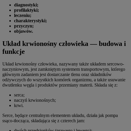
diagnostyki;
profilaktyki;
leczeniu;
charakterystyki;
przyczyn;
objawów.
Układ krwionośny człowieka — budowa i
funkcje
Układ krwionośny człowieka, nazywany także układem sercowo-
naczyniowym, jest zamkniętym systemem transportowym, którego
głównym zadaniem jest dostarczanie tlenu oraz składników
odżywczych do wszystkich komórek organizmu, a także usuwanie
dwutlenku węgla i produktów przemiany materii. Składa się z:
serca;
naczyń krwionośnych;
krwi.
Serce, będące centralnym elementem układu, działa jak pompa
ssąco-tłocząca, składająca się z czterech jam:
dwóch przedsionków (prawego i lewego);