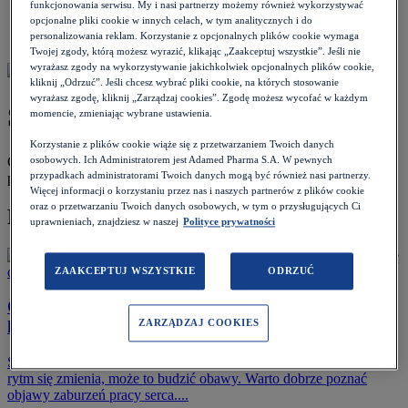
Pacjent
>
funkcjonowania serwisu. My i nasi partnerzy możemy również wykorzystywać
opcjonalne pliki cookie w innych celach, w tym analitycznych i do
Choroby i objawy
>
personalizowania reklam. Korzystanie z opcjonalnych plików cookie wymaga
Serce i naczynia
Twojej zgody, którą możesz wyrazić, klikając „Zaakceptuj wszystkie”. Jeśli nie
wyrażasz zgody na wykorzystywanie jakichkolwiek opcjonalnych plików cookie,
kliknij „Odrzuć”. Jeśli chcesz wybrać pliki cookie, na których stosowanie
wyrażasz zgodę, kliknij „Zarządzaj cookies”. Zgodę możesz wycofać w każdym
Serce i naczynia
momencie, zmieniając wybrane ustawienia.
Korzystanie z plików cookie wiąże się z przetwarzaniem Twoich danych
Choroby serca i naczyń krwionośnych – diagnostyka, leczenie i
osobowych. Ich Administratorem jest Adamed Pharma S.A. W pewnych
przypadkach administratorami Twoich danych mogą być również nasi partnerzy.
profilaktyka.
Więcej informacji o korzystaniu przez nas i naszych partnerów z plików cookie
oraz o przetwarzaniu Twoich danych osobowych, w tym o przysługujących Ci
Polecamy
uprawnieniach, znajdziesz w naszej
Polityce prywatności
ZAAKCEPTUJ WSZYSTKIE
ODRZUĆ
O biciu serca słów kilka. Zaburzenia rytmu serca –
ZARZĄDZAJ COOKIES
kiedy udać się do lekarza?
Serce pracuje bez przerwy, pompując krew do całego ciała. Gdy
rytm się zmienia, może to budzić obawy. Warto dobrze poznać
objawy zaburzeń pracy serca....