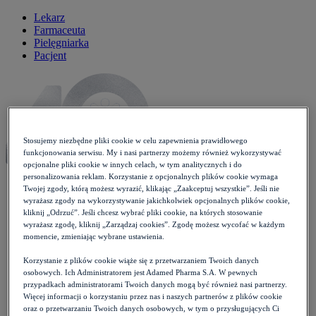
Lekarz
Farmaceuta
Pielęgniarka
Pacjent
Stosujemy niezbędne pliki cookie w celu zapewnienia prawidłowego
funkcjonowania serwisu. My i nasi partnerzy możemy również wykorzystywać
opcjonalne pliki cookie w innych celach, w tym analitycznych i do
personalizowania reklam. Korzystanie z opcjonalnych plików cookie wymaga
Twojej zgody, którą możesz wyrazić, klikając „Zaakceptuj wszystkie”. Jeśli nie
wyrażasz zgody na wykorzystywanie jakichkolwiek opcjonalnych plików cookie,
kliknij „Odrzuć”. Jeśli chcesz wybrać pliki cookie, na których stosowanie
Aktualności
wyrażasz zgodę, kliknij „Zarządzaj cookies”. Zgodę możesz wycofać w każdym
Badania
momencie, zmieniając wybrane ustawienia.
Choroby i objawy
Alergie
Korzystanie z plików cookie wiąże się z przetwarzaniem Twoich danych
Choroby endokrynologiczne
osobowych. Ich Administratorem jest Adamed Pharma S.A. W pewnych
Choroby nerek i dróg moczowych
przypadkach administratorami Twoich danych mogą być również nasi partnerzy.
Choroby wieku dziecięcego
Więcej informacji o korzystaniu przez nas i naszych partnerów z plików cookie
Cukrzyca
oraz o przetwarzaniu Twoich danych osobowych, w tym o przysługujących Ci