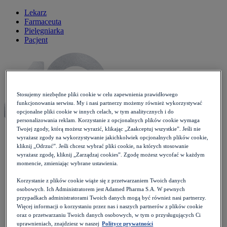
Lekarz
Farmaceuta
Pielęgniarka
Pacjent
Stosujemy niezbędne pliki cookie w celu zapewnienia prawidłowego
funkcjonowania serwisu. My i nasi partnerzy możemy również wykorzystywać
opcjonalne pliki cookie w innych celach, w tym analitycznych i do
personalizowania reklam. Korzystanie z opcjonalnych plików cookie wymaga
Twojej zgody, którą możesz wyrazić, klikając „Zaakceptuj wszystkie”. Jeśli nie
wyrażasz zgody na wykorzystywanie jakichkolwiek opcjonalnych plików cookie,
kliknij „Odrzuć”. Jeśli chcesz wybrać pliki cookie, na których stosowanie
Aktualności
wyrażasz zgodę, kliknij „Zarządzaj cookies”. Zgodę możesz wycofać w każdym
momencie, zmieniając wybrane ustawienia.
Badania
Choroby i objawy
Korzystanie z plików cookie wiąże się z przetwarzaniem Twoich danych
Alergie
osobowych. Ich Administratorem jest Adamed Pharma S.A. W pewnych
Choroby endokrynologiczne
przypadkach administratorami Twoich danych mogą być również nasi partnerzy.
Choroby nerek i dróg moczowych
Więcej informacji o korzystaniu przez nas i naszych partnerów z plików cookie
Choroby wieku dziecięcego
oraz o przetwarzaniu Twoich danych osobowych, w tym o przysługujących Ci
Cukrzyca
uprawnieniach, znajdziesz w naszej
Polityce prywatności