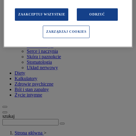
Infekcje i odporność
Inne dolegliwości
Kości i stawy
ZAAKCEPTUJ WSZYSTKIE
ODRZUĆ
Oczy
Onkologia
Otolaryngologia
ZARZĄDZAJ COOKIES
Płuca i oskrzela
Przewód pokarmowy
Reumatologia
Serce i naczynia
Skóra i paznokcie
Stomatologia
Układ nerwowy
Diety
Kalkulatory
Zdrowie psychiczne
Ból i stan zapalny
Życie intymne
szukaj
Strona główna
>