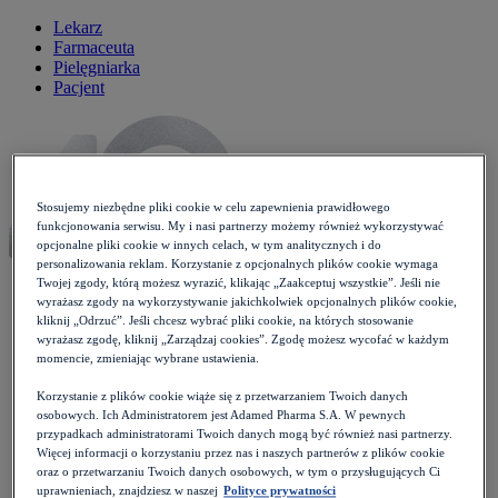
Lekarz
Farmaceuta
Pielęgniarka
Pacjent
Stosujemy niezbędne pliki cookie w celu zapewnienia prawidłowego
funkcjonowania serwisu. My i nasi partnerzy możemy również wykorzystywać
opcjonalne pliki cookie w innych celach, w tym analitycznych i do
personalizowania reklam. Korzystanie z opcjonalnych plików cookie wymaga
Twojej zgody, którą możesz wyrazić, klikając „Zaakceptuj wszystkie”. Jeśli nie
wyrażasz zgody na wykorzystywanie jakichkolwiek opcjonalnych plików cookie,
kliknij „Odrzuć”. Jeśli chcesz wybrać pliki cookie, na których stosowanie
Aktualności
wyrażasz zgodę, kliknij „Zarządzaj cookies”. Zgodę możesz wycofać w każdym
momencie, zmieniając wybrane ustawienia.
Badania
Choroby i objawy
Korzystanie z plików cookie wiąże się z przetwarzaniem Twoich danych
Alergie
osobowych. Ich Administratorem jest Adamed Pharma S.A. W pewnych
Choroby endokrynologiczne
przypadkach administratorami Twoich danych mogą być również nasi partnerzy.
Choroby nerek i dróg moczowych
Więcej informacji o korzystaniu przez nas i naszych partnerów z plików cookie
Choroby wieku dziecięcego
oraz o przetwarzaniu Twoich danych osobowych, w tym o przysługujących Ci
Cukrzyca
uprawnieniach, znajdziesz w naszej
Polityce prywatności