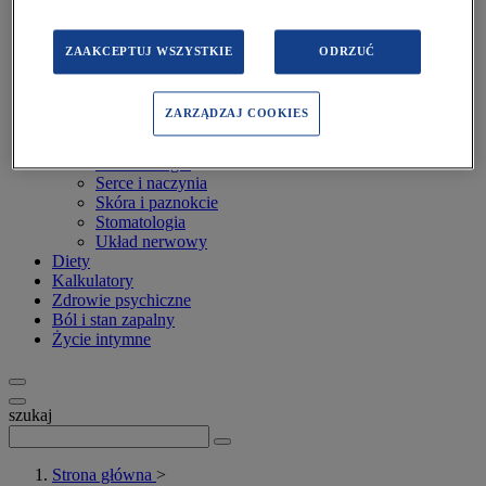
Infekcje i odporność
Inne dolegliwości
Kości i stawy
ZAAKCEPTUJ WSZYSTKIE
ODRZUĆ
Oczy
Onkologia
Otolaryngologia
ZARZĄDZAJ COOKIES
Płuca i oskrzela
Przewód pokarmowy
Reumatologia
Serce i naczynia
Skóra i paznokcie
Stomatologia
Układ nerwowy
Diety
Kalkulatory
Zdrowie psychiczne
Ból i stan zapalny
Życie intymne
szukaj
Strona główna
>