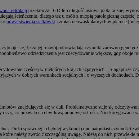
wada refrakcji
przekracza –6 D lub długość osiowa gałki ocznej wyno
 ulegają ścieńczeniu, dlatego też u osób z miopią patologiczną częśc
zyko
odwarstwienia siatkówki
i zmian neowaskularnych w plamce (poleg
zyjmuje się, że za jej rozwój odpowiadają czynniki zarówno genetycz
opodobieństwo odziedziczenia jest zdecydowanie większe, gdy oboje r
dowanie częściej w niektórych krajach azjatyckich – Singapurze cz
, żyjących w dobrych warunkach socjalnych i o wyższych dochodach. 
edmiotów znajdujących się w dali. Problematyczne staje się odczytyw
uży oczy, co pozwala na chwilową poprawę ostrości. Nieskorygowana
kolnej. Dużo sprawniej i chętniej wykonują one natomiast czynności zw
a które należy zwrócić szczególną uwagę. Należą do nich przewlekłe m