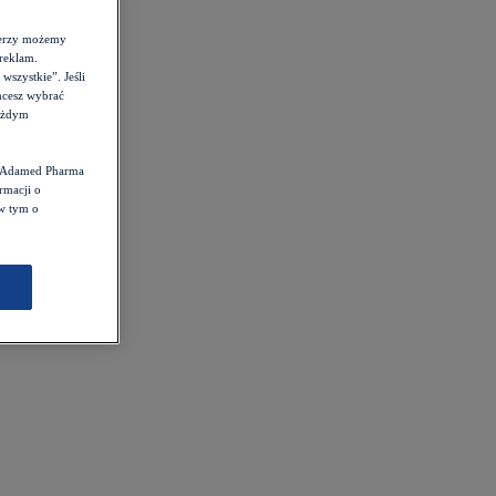
tnerzy możemy
reklam.
szystkie”. Jeśli
hcesz wybrać
każdym
st Adamed Pharma
rmacji o
 w tym o