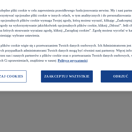
ezbędne pliki cookie w celu zapewnienia prawidłowego funkcjonowania serwisu. My i nasi par
zystywać opcjonalne pliki cookie w innych celach, w tym analitycznych i do personalizowania 
 opcjonalnych plików cookie wymaga Twojej zgody, którą możesz wyrazić, klikając „Zaakceptuj w
zgody na wykorzystywanie jakichkolwiek opcjonalnych plików cookie, kliknij „Odrzuć”. Jeśli c
 na których stosowanie wyrażasz zgodę, kliknij „Zarządzaj cookies”. Zgodę możesz wycofać w 
ieniając wybrane ustawienia.
z plików cookie wiąże się z przetwarzaniem Twoich danych osobowych. Ich Administratorem je
ch przypadkach administratorami Twoich danych mogą być również nasi partnerzy. Więcej info
przez nas i naszych partnerów z plików cookie oraz o przetwarzaniu Twoich danych osobowych,
ch Ci uprawnieniach, znajdziesz w naszej
Polityce prywatności
ZAJ COOKIES
ZAAKCEPTUJ WSZYSTKIE
ODRZUĆ