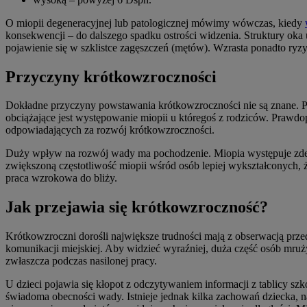
O miopii degeneracyjnej lub patologicznej mówimy wówczas, kiedy
konsekwencji – do dalszego spadku ostrości widzenia. Struktury oka
pojawienie się w szklistce zagęszczeń (mętów). Wzrasta ponadto ry
Przyczyny krótkowzroczności
Dokładne przyczyny powstawania krótkowzroczności nie są znane. Pr
obciążające jest występowanie miopii u któregoś z rodziców. Prawd
odpowiadających za rozwój krótkowzroczności.
Duży wpływ na rozwój wady ma pochodzenie. Miopia występuje zdecy
zwiększoną częstotliwość miopii wśród osób lepiej wykształconych
praca wzrokowa do bliży.
Jak przejawia się krótkowzroczność?
Krótkowzroczni dorośli największe trudności mają z obserwacją prz
komunikacji miejskiej. Aby widzieć wyraźniej, duża część osób mr
zwłaszcza podczas nasilonej pracy.
U dzieci pojawia się kłopot z odczytywaniem informacji z tablicy sz
świadoma obecności wady. Istnieje jednak kilka zachowań dziecka, n