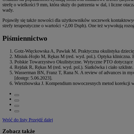
strefę o wielkości 9 mm, która służy do patrzenia w dal, i liczne 
wady.
Pojawiły się także nowości dla użytkowników soczewek kontaktowych
strefy terapeutyczne o wartości +2,00 Dsph). One też wywołują roz
Piśmiennictwo
Gotz-Więckowska A, Pawlak M. Praktyczna okulistyka dziec
Misiuk-Hojło M, Rękas M (red. wyd. pol.). Optyka kliniczna
Polskie Towarzystwo Okulistyczne. Wytyczne PTO dotyczące p
Rejdak R, Rękas M (red. wyd. pol.). Siatkówka i ciało szklis
Wasserman BN, Franz T, Rana N. A review of advances in m
[dostęp: 5.06.2023].
Wierzbowska J. Kompendium nowoczesnych metod korekcji w
Wróć do listy
Przejdź dalej
Zobacz także