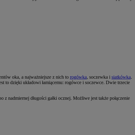
tów oka, a najważniejsze z nich to
rogówka
, soczewka i
siatkówka
.
est to dzięki układowi łamiącemu: rogówce i soczewce. Dwie trzecie
 z nadmiernej długości gałki ocznej. Możliwe jest także połączenie