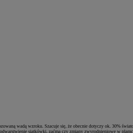
nozowaną wadą wzroku. Szacuje się, że obecnie dotyczy ok. 30% świato
odwarstwienie siatkówki, zaćma czy zmiany zwyrodnieniowe w plamce. 