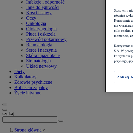
Infekcje i odporność
Inne dolegliwości
Stosujemy ni
Kości i stawy
również wykor
Oczy
Korzystanie z
Onkologia
nie wyrażasz 
Otolaryngologia
pliki cookie,
Płuca i oskrzela
momencie, zm
Przewód pokarmowy
Reumatologia
Korzystanie 
Serce i naczynia
S.A. W pewny
Skóra i paznokcie
korzystaniu 
Stomatologia
przysługujący
Układ nerwowy
Diety
Kalkulatory
ZARZĄD
Zdrowie psychiczne
Ból i stan zapalny
Życie intymne
szukaj
Strona główna
>