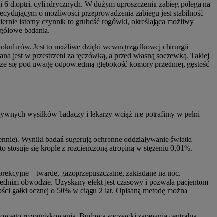
ści 6 dioptrii cylindrycznych. W dużym uproszczeniu zabieg polega na
ecydującym o możliwości przeprowadzenia zabiegu jest stabilność
ernie istotny czynnik to grubość rogówki, określająca możliwy
egółowe badania.
 okularów. Jest to możliwe dzięki wewnątrzgałkowej chirurgii
zana jest w przestrzeni za tęczówką, a przed własną soczewką. Takiej
erze się pod uwagę odpowiednią głębokość komory przedniej, gęstość
ywnych wysiłków badaczy i lekarzy wciąż nie potrafimy w pełni
nnie). Wyniki badań sugerują ochronne oddziaływanie światła
 stosuje się krople z rozcieńczoną atropiną w stężeniu 0,01%.
ekcyjne – twarde, gazoprzepuszczalne, zakładane na noc.
 średnim obwodzie. Uzyskany efekt jest czasowy i pozwala pacjentom
ci gałki ocznej o 50% w ciągu 2 lat. Opisaną metodę można
iskowego rozogniskowania. Budowa soczewki zapewnia centralną