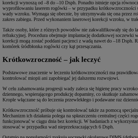
korekcji wynoszą od –8 do –10 Dsph. Ponadto istnieje opcja równocz
wyprofilowaniu laserem rogówki – w przypadku krótkowzroczności sp
wady wzroku. Wymaga się obecnie, by utrzymywała się ona przez rok 
zakres zabiegu. Przed wykonaniem laserowej korekcji wzroku, w trak
Także osoby, które z różnych powodów nie zakwalifikowały się do la
refrakcyjnej. Procedura obejmuje implantację dodatkowej soczewki 
korekcji mogą zostać poddani pacjenci z wadą nawet do –18 Dsph. Ró
komórek śródbłonka rogówki czy kąt przesączania.
Krótkowzroczność – jak leczyć
Podstawowe znaczenie w leczeniu krótkowzroczności ma prawidłowa 
kontrolować miopii ani zapobiegać jej dalszemu rozwojowi.
W celu zahamowania progresji wady zaleca się higienę pracy wzroko
dziennego, wspierającego produkcję dopaminy, co skutkuje zahamowani
Krople włączane są do leczenia przewlekłego i podawane raz dzienni
Krótkowzroczność próbuje się kontrolować także za pomocą specjal
Mechanizm ich działania polega na spłaszczeniu centralnej części ro
funkcjonować w ciągu dnia bez korekcji. W badaniach z wykorzysta
stosować w przypadku wad nieprzekraczających 6 Dsph.
Ostatnio na popularności zyskują soczewki okularowe DIMS (
defocu