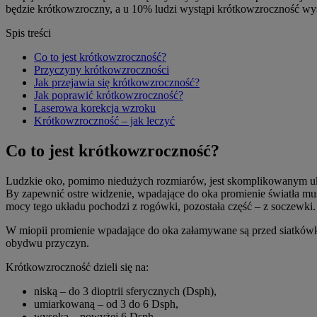
będzie krótkowzroczny, a u 10% ludzi wystąpi krótkowzroczność wy
Spis treści
Co to jest krótkowzroczność?
Przyczyny krótkowzroczności
Jak przejawia się krótkowzroczność?
Jak poprawić krótkowzroczność?
Laserowa korekcja wzroku
Krótkowzroczność – jak leczyć
Co to jest krótkowzroczność?
Ludzkie oko, pomimo niedużych rozmiarów, jest skomplikowanym ukł
By zapewnić ostre widzenie, wpadające do oka promienie światła musz
mocy tego układu pochodzi z rogówki, pozostała część – z soczewki.
W miopii promienie wpadające do oka załamywane są przed siatkówką.
obydwu przyczyn.
Krótkowzroczność dzieli się na:
niską – do 3 dioptrii sferycznych (Dsph),
umiarkowaną – od 3 do 6 Dsph,
wysoką – powyżej 6 Dsph.