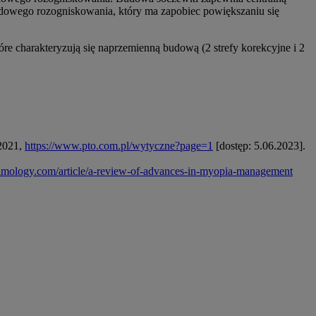
bwodowego rozogniskowania, który ma zapobiec powiększaniu się
e charakteryzują się naprzemienną budową (2 strefy korekcyjne i 2
 2021,
https://www.pto.com.pl/wytyczne?page=1
[dostęp: 5.06.2023].
lmology.com/article/a-review-of-advances-in-myopia-management