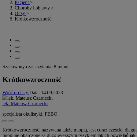
Pacjent
>
Choroby i objawy
>
Oczy
>
Krótkowzroczność
Szacowany czas czytania: 8 minut
Krótkowzroczność
Wróć do listy
Data:
14.09.2023
lek. Mateusz Czarnecki
specjalista okulistyki, FEBO
Krótkowzroczność, nazywana także miopią, jest coraz częściej diag
miopijne obarczone są dużo większym ryzykiem takich powikłań jak 