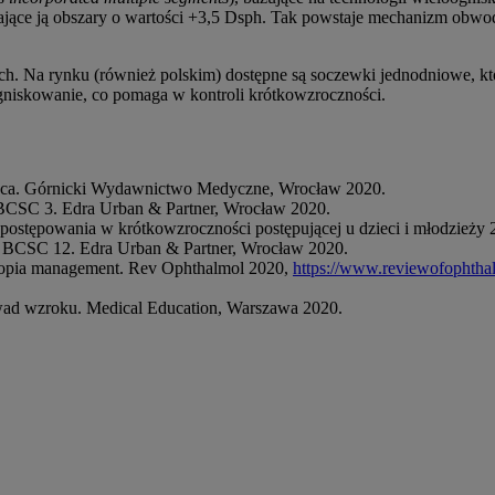
otaczające ją obszary o wartości +3,5 Dsph. Tak powstaje mechanizm o
. Na rynku (również polskim) dostępne są soczewki jednodniowe, któr
ogniskowanie, co pomaga w kontroli krótkowzroczności.
ięca. Górnicki Wydawnictwo Medyczne, Wrocław 2020.
. BCSC 3. Edra Urban & Partner, Wrocław 2020.
ostępowania w krótkowzroczności postępującej u dzieci i młodzieży
te. BCSC 12. Edra Urban & Partner, Wrocław 2020.
yopia management. Rev Ophthalmol 2020,
https://www.reviewofophtha
ad wzroku. Medical Education, Warszawa 2020.