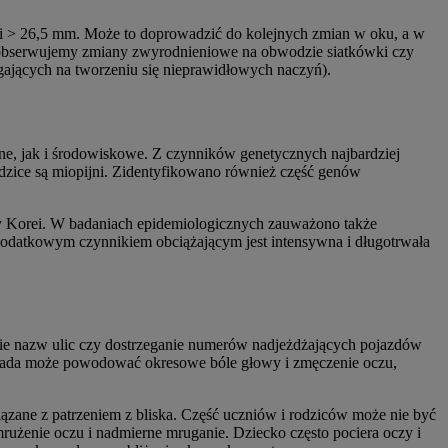
si > 26,5 mm. Może to doprowadzić do kolejnych zmian w oku, a w
iej obserwujemy zmiany zwyrodnieniowe na obwodzie siatkówki czy
ających na tworzeniu się nieprawidłowych naczyń).
ne, jak i środowiskowe. Z czynników genetycznych najbardziej
odzice są miopijni. Zidentyfikowano również część genów
y Korei. W badaniach epidemiologicznych zauważono także
Dodatkowym czynnikiem obciążającym jest intensywna i długotrwała
anie nazw ulic czy dostrzeganie numerów nadjeżdżających pojazdów
 wada może powodować okresowe bóle głowy i zmęczenie oczu,
iązane z patrzeniem z bliska. Część uczniów i rodziców może nie być
rużenie oczu i nadmierne mruganie. Dziecko często pociera oczy i