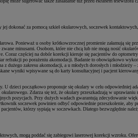
iopię może sugerować także zasiadanie tuż przed ekranem telewizora 
jej dokonać za pomocą szkieł okularowych, soczewek kontaktowych, c
larowa. Ponieważ u osoby krótkowzrocznej promienie załamują się prz
nie zwane minusami. Osobom, które nie chcą lub nie mogą nosić okul
. Coraz częściej na dobór korekcji kieruje się pacjentów do optomet
miar refrakcji po porażeniu akomodacji. Badanie to obowiązkowo wykonu
a z dużego zakresu akomodacji, a u młodych dorosłych i młodzieży – 
kane wyniki wpisywane są do karty konsultacyjnej i pacjent kierowan
y. U dzieci początkowo proponuje się okulary w celu odpowiedniej ada
 okularowego. Zdarza się też, że okulary przeszkadzają w uprawianiu
 skrajnych pozycjach. Przy dużych wadach gwarantują zdecydowanie wi
tkownik soczewek powinien odbyć odpowiednie przeszkolenie, aby pr
 u pacjentów, którzy sypiają w soczewkach. Dlatego bezwzględnie na
towych, mogą poddać się zabiegowi laserowej korekcji wzroku. Oferuj