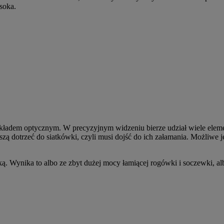
soka.
adem optycznym. W precyzyjnym widzeniu bierze udział wiele elemen
ą dotrzeć do siatkówki, czyli musi dojść do ich załamania. Możliwe j
 Wynika to albo ze zbyt dużej mocy łamiącej rogówki i soczewki, albo