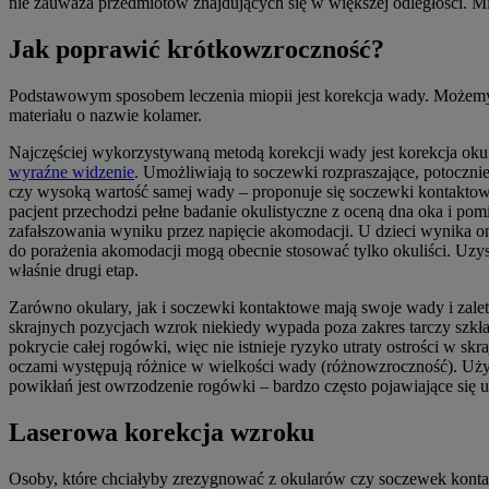
nie zauważa przedmiotów znajdujących się w większej odległości. M
Jak poprawić krótkowzroczność?
Podstawowym sposobem leczenia miopii jest korekcja wady. Możemy 
materiału o nazwie kolamer.
Najczęściej wykorzystywaną metodą korekcji wady jest korekcja oku
wyraźne widzenie
. Umożliwiają to soczewki rozpraszające, potocz
czy wysoką wartość samej wady – proponuje się soczewki kontaktowe
pacjent przechodzi pełne badanie okulistyczne z oceną dna oka i po
zafałszowania wyniku przez napięcie akomodacji. U dzieci wynika on
do porażenia akomodacji mogą obecnie stosować tylko okuliści. Uzys
właśnie drugi etap.
Zarówno okulary, jak i soczewki kontaktowe mają swoje wady i zalet
skrajnych pozycjach wzrok niekiedy wypada poza zakres tarczy szkła
pokrycie całej rogówki, więc nie istnieje ryzyko utraty ostrości w
oczami występują różnice w wielkości wady (różnowzroczność). Uży
powikłań jest owrzodzenie rogówki – bardzo często pojawiające się
Laserowa korekcja wzroku
Osoby, które chciałyby zrezygnować z okularów czy soczewek kontak