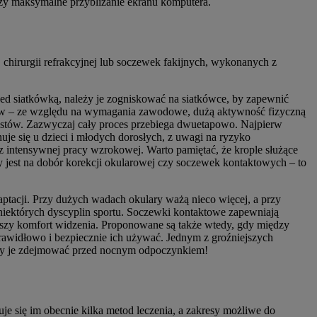
czy maksymalne przybliżanie ekranu komputera.
hirurgii refrakcyjnej lub soczewek fakijnych, wykonanych z
ed siatkówką, należy je zogniskować na siatkówce, by zapewnić
arów – ze względu na wymagania zawodowe, dużą aktywność fizyczną
rystów. Zazwyczaj cały proces przebiega dwuetapowo. Najpierw
je się u dzieci i młodych dorosłych, z uwagi na ryzyko
z intensywnej pracy wzrokowej. Warto pamiętać, że krople służące
y jest na dobór korekcji okularowej czy soczewek kontaktowych – to
ptacji. Przy dużych wadach okulary ważą nieco więcej, a przy
 niektórych dyscyplin sportu. Soczewki kontaktowe zapewniają
ększy komfort widzenia. Proponowane są także wtedy, gdy między
awidłowo i bezpiecznie ich używać. Jednym z groźniejszych
leży je zdejmować przed nocnym odpoczynkiem!
e się im obecnie kilka metod leczenia, a zakresy możliwe do