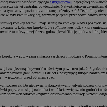
esnej korekcji współistniejącego
astygmatyzmu
, najczęściej do warto
łaszcza się jej centralną powierzchnię. Najważniejszym czynnikiem d
na tym samym poziomie, z tolerancją różnicy ± 0,5 Dsph. Inny niezmi
cie wizyty kwalifikacyjnej, wszyscy pacjenci przechodzą bardzo szcz
serowej korekcji wzroku, mają szansę na korekcję wady i pozbycie się
wykonanej z kolameru (
implantable collamer lens
, ICL), która umieszc
wnież tu należy przejść szczegółową kwalifikację, podczas której bi
korekcja wady, ważna zwłaszcza u dzieci i młodzieży. Pomimo intens
wej i zwiększoną aktywność na świeżym powietrzu (ok. 2–3 godz. dzie
em wzrostu gałki ocznej. U dzieci z postępującą miopią bardzo często
e – wieczorem, przed pójściem spać.
nych soczewek. Do niedawna wykorzystywano jedynie soczewki ortokor
gówki poprzez ucisk jej nabłonka i w efekcie zwiększeniu grubości na
niem soczewek ortokorekcyjnych obserwowano redukcję wzrostu długoś
s incorporated multiple segments
), bazujące na technologii wieloogn