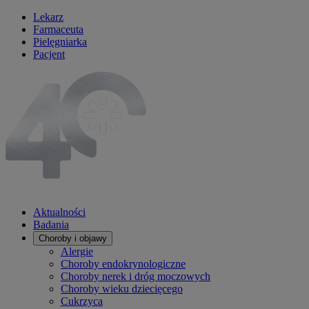
Lekarz
Farmaceuta
Pielęgniarka
Pacjent
Aktualności
Badania
Choroby i objawy
Alergie
Choroby endokrynologiczne
Choroby nerek i dróg moczowych
Choroby wieku dziecięcego
Cukrzyca