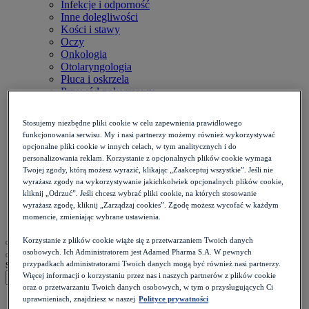
Infekcje i odporność
Inne dolegliwości
Kości i stawy
Oczy
Onkologia
Otolaryngologia
Płuca i oskrzela
Przewód pokarmowy
Reumatologia
Serce i naczynia
Stosujemy niezbędne pliki cookie w celu zapewnienia prawidłowego
Skóra i paznokcie
funkcjonowania serwisu. My i nasi partnerzy możemy również wykorzystywać
Stomatologia
opcjonalne pliki cookie w innych celach, w tym analitycznych i do
Układ nerwowy
personalizowania reklam. Korzystanie z opcjonalnych plików cookie wymaga
Diety
Twojej zgody, którą możesz wyrazić, klikając „Zaakceptuj wszystkie”. Jeśli nie
Kalkulatory
wyrażasz zgody na wykorzystywanie jakichkolwiek opcjonalnych plików cookie,
Zdrowie psychiczne
kliknij „Odrzuć”. Jeśli chcesz wybrać pliki cookie, na których stosowanie
Ból i stan zapalny
wyrażasz zgodę, kliknij „Zarządzaj cookies”. Zgodę możesz wycofać w każdym
Życie intymne
momencie, zmieniając wybrane ustawienia.
Korzystanie z plików cookie wiąże się z przetwarzaniem Twoich danych
osobowych. Ich Administratorem jest Adamed Pharma S.A. W pewnych
szukaj
przypadkach administratorami Twoich danych mogą być również nasi partnerzy.
Więcej informacji o korzystaniu przez nas i naszych partnerów z plików cookie
oraz o przetwarzaniu Twoich danych osobowych, w tym o przysługujących Ci
uprawnieniach, znajdziesz w naszej
Polityce prywatności
Strona główna
>