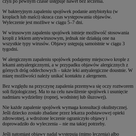
czyli po pewnym czasie ustępuje nawet bez leczenia.
W bakteryjnym zapaleniu spojówek podanie antybiotyku (w
kroplach lub maści) skraca czas występowania objawów.
Wyleczenie jest możliwe w ciągu 5–7 dni.
W wirusowym zapaleniu spojówek istnieje możliwość stosowania
kropli z lekiem antywirusowym, jednak nie działają one na
wszystkie typy wirusów. Objawy ustępują samoistnie w ciągu 3
tygodni.
W alergicznym zapaleniu spojówek podajemy miejscowo krople z
lekami antyalergicznymi, a w przypadku objawów alergicznych z
górnych dróg oddechowych – także leki antyalergiczne doustnie. W
miarę możliwości należy unikać kontaktu z alergenem.
Bez względu na przyczynę zapalenia przemywa się oczy roztworem
soli fizjologicznej. Ma to na celu nawilżenie spojówek i usunięcie
nadmiaru wydzieliny (ropnej, wodnistej lub śluzowej).
Nie każde zapalenie spojówek wymaga konsultacji okulistycznej.
Jeśli dziecko zostało zbadane przez lekarza podstawowej opieki
zdrowotnej, a wdrożone leczenie ograniczyło objawy i
doprowadziło do wyleczenia – nie ma takiej potrzeby.
Jeśli natomiast objawy nadal występują (mimo leczenia) albo