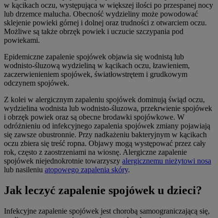
w kącikach oczu, występująca w większej ilości po przespanej nocy
lub drzemce malucha. Obecność wydzieliny może powodować
sklejenie powieki górnej i dolnej oraz trudności z otwarciem oczu.
Możliwe są także obrzęk powiek i uczucie szczypania pod
powiekami.
Epidemiczne zapalenie spojówek objawia się wodnistą lub
wodnisto-śluzową wydzieliną w kącikach oczu, łzawieniem,
zaczerwienieniem spojówek, światłowstrętem i grudkowym
odczynem spojówek.
Z kolei w alergicznym zapaleniu spojówek dominują świąd oczu,
wydzielina wodnista lub wodnisto-śluzowa, przekrwienie spojówek
i obrzęk powiek oraz są obecne brodawki spojówkowe. W
odróżnieniu od infekcyjnego zapalenia spojówek zmiany pojawiają
się zawsze obustronnie. Przy nadkażeniu bakteryjnym w kącikach
oczu zbiera się treść ropna. Objawy mogą występować przez cały
rok, często z zaostrzeniami na wiosnę. Alergiczne zapalenie
spojówek niejednokrotnie towarzyszy
alergicznemu nieżytowi nosa
lub nasileniu
atopowego zapalenia skóry
.
Jak leczyć zapalenie spojówek u dzieci?
Infekcyjne zapalenie spojówek jest chorobą samoograniczającą się,