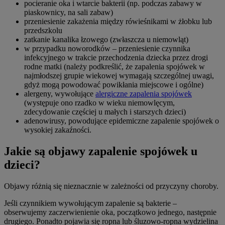
pocieranie oka i wtarcie bakterii (np. podczas zabawy w
piaskownicy, na sali zabaw)
przeniesienie zakażenia między rówieśnikami w żłobku lub
przedszkolu
zatkanie kanalika łzowego (zwłaszcza u niemowląt)
w przypadku noworodków – przeniesienie czynnika
infekcyjnego w trakcie przechodzenia dziecka przez drogi
rodne matki (należy podkreślić, że zapalenia spojówek w
najmłodszej grupie wiekowej wymagają szczególnej uwagi,
gdyż mogą powodować powikłania miejscowe i ogólne)
alergeny, wywołujące
alergiczne zapalenia spojówek
(występuje ono rzadko w wieku niemowlęcym,
zdecydowanie częściej u małych i starszych dzieci)
adenowirusy, powodujące epidemiczne zapalenie spojówek o
wysokiej zakaźności.
Jakie są objawy zapalenie spojówek u
dzieci?
Objawy różnią się nieznacznie w zależności od przyczyny choroby.
Jeśli czynnikiem wywołującym zapalenie są bakterie –
obserwujemy zaczerwienienie oka, początkowo jednego, następnie
drugiego. Ponadto pojawia się ropna lub śluzowo-ropna wydzielina