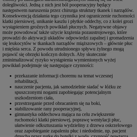
dolegliwości. Jedną z nich jest ból pooperacyjny będący
następstwem naruszenia przez chirurga struktury tkanek i narządów.
Konsekwencją działania tego czynnika jest ograniczenie ruchomości
klatki piersiowej, unikanie kaszlu i płytkie oddechy, co z kolei grozi
wystąpieniem groźnych powikłań płucnych. Negatywne objawy
może powodować także użycie krążenia pozaustrojowego, które
prowadzi do aktywacji układów odpowiedzi zapalnej i gromadzenia
się leukocytów w tkankach narządów miąższowych – głównie płuc
i mięśnia serca. Z powodu utrudnionego spływu żylnego mogą
pojawić się obrzęki kończyn dolnych. Aby skutecznie
zminimalizować ryzyko wystąpienia wymienionych wyżej
powikłań podejmuje się następujące czynności:
przekazanie informacji choremu na temat wczesnej
rehabilitacji,
nauczenie pacjenta, jak samodzielnie siadać w łóżku ze
spuszczonymi nogami zapobiegając potencjalnym
uszkodzeniom ciała,
przestrzeganie przed obracaniem się na boki,
stabilizowanie rany pooperacyjnej,
gimnastyka oddechowa mająca na celu zwiększenie
ruchomości klatki piersiowej, poprawę wentylacji płuc,
ułatwienie odksztuszania wydzieliny z drzewa oskrzelowego
oraz zapobieganie zapaleniu płuc i niedodmie, np. pacjent
dmucha przez rurkę do butelki z wodą, czynność powtarza