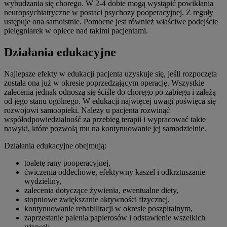
wybudzania się chorego. W 2-4 dobie mogą wystąpić powikłania
neuropsychiatryczne w postaci psychozy pooperacyjnej. Z reguły
ustępuje ona samoistnie. Pomocne jest również właściwe podejście
pielęgniarek w opiece nad takimi pacjentami.
Działania edukacyjne
Najlepsze efekty w edukacji pacjenta uzyskuje się, jeśli rozpoczęta
została ona już w okresie poprzedzającym operację. Wszystkie
zalecenia jednak odnoszą się ściśle do chorego po zabiegu i zależą
od jego stanu ogólnego. W edukacji najwięcej uwagi poświęca się
rozwojowi samoopieki. Należy u pacjenta rozwinąć
współodpowiedzialność za przebieg terapii i wypracować takie
nawyki, które pozwolą mu na kontynuowanie jej samodzielnie.
Działania edukacyjne obejmują:
toaletę rany pooperacyjnej,
ćwiczenia oddechowe, efektywny kaszel i odkrztuszanie
wydzieliny,
zalecenia dotyczące żywienia, ewentualne diety,
stopniowe zwiększanie aktywności fizycznej,
kontynuowanie rehabilitacji w okresie poszpitalnym,
zaprzestanie palenia papierosów i odstawienie wszelkich
używek,