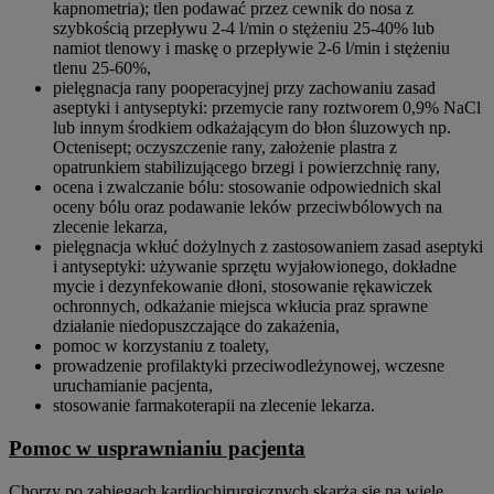
kapnometria); tlen podawać przez cewnik do nosa z
szybkością przepływu 2-4 l/min o stężeniu 25-40% lub
namiot tlenowy i maskę o przepływie 2-6 l/min i stężeniu
tlenu 25-60%,
pielęgnacja rany pooperacyjnej przy zachowaniu zasad
aseptyki i antyseptyki: przemycie rany roztworem 0,9% NaCl
lub innym środkiem odkażającym do błon śluzowych np.
Octenisept; oczyszczenie rany, założenie plastra z
opatrunkiem stabilizującego brzegi i powierzchnię rany,
ocena i zwalczanie bólu: stosowanie odpowiednich skal
oceny bólu oraz podawanie leków przeciwbólowych na
zlecenie lekarza,
pielęgnacja wkłuć dożylnych z zastosowaniem zasad aseptyki
i antyseptyki: używanie sprzętu wyjałowionego, dokładne
mycie i dezynfekowanie dłoni, stosowanie rękawiczek
ochronnych, odkażanie miejsca wkłucia praz sprawne
działanie niedopuszczające do zakażenia,
pomoc w korzystaniu z toalety,
prowadzenie profilaktyki przeciwodleżynowej, wczesne
uruchamianie pacjenta,
stosowanie farmakoterapii na zlecenie lekarza.
Pomoc w usprawnianiu pacjenta
Chorzy po zabiegach kardiochirurgicznych skarżą się na wiele