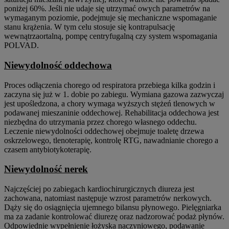
poniżej 60%. Jeśli nie udaje się utrzymać owych parametrów na
wymaganym poziomie, podejmuje się mechaniczne wspomaganie
stanu krążenia. W tym celu stosuje się kontrapulsację
wewnątrzaortalną, pompę centryfugalną czy system wspomagania
POLVAD.
Niewydolność oddechowa
Proces odłączenia chorego od respiratora przebiega kilka godzin i
zaczyna się już w 1. dobie po zabiegu. Wymiana gazowa zazwyczaj
jest upośledzona, a chory wymaga wyższych stężeń tlenowych w
podawanej mieszaninie oddechowej. Rehabilitacja oddechowa jest
niezbędna do utrzymania przez chorego własnego oddechu.
Leczenie niewydolności oddechowej obejmuje toaletę drzewa
oskrzelowego, tlenoterapię, kontrolę RTG, nawadnianie chorego a
czasem antybiotykoterapię.
Niewydolność nerek
Najczęściej po zabiegach kardiochirurgicznych diureza jest
zachowana, natomiast następuje wzrost parametrów nerkowych.
Dąży się do osiągnięcia ujemnego bilansu płynowego. Pielęgniarka
ma za zadanie kontrolować diurezę oraz nadzorować podaż płynów.
Odpowiednie wypełnienie łożyska naczyniowego, podawanie