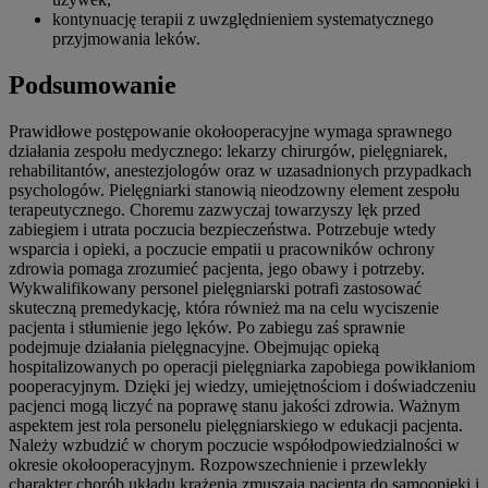
kontynuację terapii z uwzględnieniem systematycznego
przyjmowania leków.
Podsumowanie
Prawidłowe postępowanie okołooperacyjne wymaga sprawnego
działania zespołu medycznego: lekarzy chirurgów, pielęgniarek,
rehabilitantów, anestezjologów oraz w uzasadnionych przypadkach
psychologów. Pielęgniarki stanowią nieodzowny element zespołu
terapeutycznego. Choremu zazwyczaj towarzyszy lęk przed
zabiegiem i utrata poczucia bezpieczeństwa. Potrzebuje wtedy
wsparcia i opieki, a poczucie empatii u pracowników ochrony
zdrowia pomaga zrozumieć pacjenta, jego obawy i potrzeby.
Wykwalifikowany personel pielęgniarski potrafi zastosować
skuteczną premedykację, która również ma na celu wyciszenie
pacjenta i stłumienie jego lęków. Po zabiegu zaś sprawnie
podejmuje działania pielęgnacyjne. Obejmując opieką
hospitalizowanych po operacji pielęgniarka zapobiega powikłaniom
pooperacyjnym. Dzięki jej wiedzy, umiejętnościom i doświadczeniu
pacjenci mogą liczyć na poprawę stanu jakości zdrowia. Ważnym
aspektem jest rola personelu pielęgniarskiego w edukacji pacjenta.
Należy wzbudzić w chorym poczucie współodpowiedzialności w
okresie okołooperacyjnym. Rozpowszechnienie i przewlekły
charakter chorób układu krążenia zmuszają pacjenta do samoopieki i