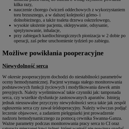
kilka razy,
nauczenie chorego ćwiczeń oddechowych z wykorzystaniem
toru brzusznego, a w dalszej kolejności górno- i
dolnobieżnego, a także toaleta drzewa oskrzelowego,
wysokie ułożenie pacjenta, oklepywanie, odsysanie,
sprężynowanie, inhalacje,
przy zabiegach kardiochirurgicznych pionizacja w 2 dobie po
operacji, zaś pełne uruchomienie tydzień po zabiegu.
Możliwe powikłania pooperacyjne
Niewydolność serca
W okresie pooperacyjnym dochodzi do niestabilności parametrów
oceny hemodynamicznej. Pacjent wymaga stałego monitorowania
podstawowych funkcji życiowych i modyfikowania dawek amin
presyjnych. Należy wyeliminować takie czynniki jak: tamponada
serca, czy wszelkie dysfunkcje zastosowanych aparatów. Istnieją
jednak nieusuwalne przyczyny niewydolności serca takie jak zespół
ogłuszenia serca czy zawał śródoperacyjny. Należy wówczas podjąć
leczenie objawowe, a zadaniem pielęgniarki jest prowadzenie
nadzoru hemodynamicznego za pomocą cewnika Swanna-Ganza.
Ważne parametry podczas monitorowania pracy serca to CI oraz
saturacja mieszanej krwi żylnej, której wartość nie powinna spadać