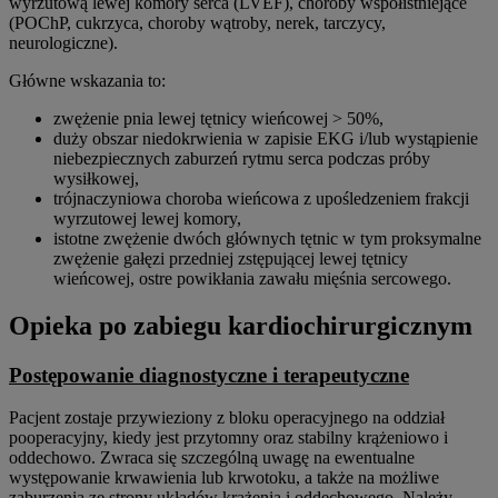
wyrzutową lewej komory serca (LVEF), choroby współistniejące
(POChP, cukrzyca, choroby wątroby, nerek, tarczycy,
neurologiczne).
Główne wskazania to:
zwężenie pnia lewej tętnicy wieńcowej > 50%,
duży obszar niedokrwienia w zapisie EKG i/lub wystąpienie
niebezpiecznych zaburzeń rytmu serca podczas próby
wysiłkowej,
trójnaczyniowa choroba wieńcowa z upośledzeniem frakcji
wyrzutowej lewej komory,
istotne zwężenie dwóch głównych tętnic w tym proksymalne
zwężenie gałęzi przedniej zstępującej lewej tętnicy
wieńcowej, ostre powikłania zawału mięśnia sercowego.
Opieka po zabiegu kardiochirurgicznym
Postępowanie diagnostyczne i terapeutyczne
Pacjent zostaje przywieziony z bloku operacyjnego na oddział
pooperacyjny, kiedy jest przytomny oraz stabilny krążeniowo i
oddechowo. Zwraca się szczególną uwagę na ewentualne
występowanie krwawienia lub krwotoku, a także na możliwe
zaburzenia ze strony układów krążenia i oddechowego. Należy