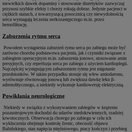
niewielkich dawek dopaminy i stosowanie diuretyków zazwyczaj
przynosi szybkie efekty i chorzy rokują dobrze. Jedynie pacjenci w
ciężkich stanach, z towarzyszącą posocznicą czy niewydolnością
serca wymagają leczenia nerkozastępczego m.in. przez
hemofiltrację.
Zaburzenia rytmu serca
Powodem wystąpienia zaburzeń rymu serca po zabiegu może być
zarówno choroba podstawowa pacjenta, jak i czynniki związane z
zabiegiem operacyjnym m.in. zaburzenia jonowe, stosowanie amin
presyjnych, czy reperfuzja serca po zabiegu z użyciem kardioplegii.
Najczęściej występującym zaburzeniem rytmu jest migotanie
przedsionków. W takim przypadku stosuje się wlew amiodaronu,
wyrównuje równowagę jonową lub zwiększa dawkę leku β-
adrenolitycznego, a niekiedy wykonuje kardiowersję elektryczną.
Powikłania neurologiczne
Niekiedy w związku z wykonywaniem zabiegów w krążeniu
pozaustrojowym dochodzi do udarów niedokrwiennych, rzadziej
krwotocznych. Obserwacja chorego po zabiegu w celu ich
wykluczenia obejmuje kontrolę źrenic, obecność objawu
Babińskiego, stan napięcia mięśniowego, pracy kończyn i przebieg