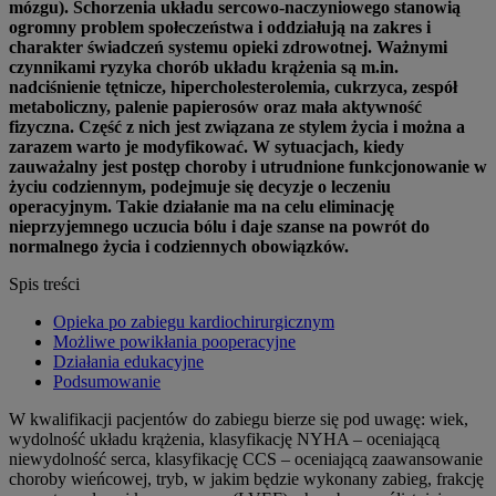
mózgu). Schorzenia układu sercowo-naczyniowego stanowią
ogromny problem społeczeństwa i oddziałują na zakres i
charakter świadczeń systemu opieki zdrowotnej. Ważnymi
czynnikami ryzyka chorób układu krążenia są m.in.
nadciśnienie tętnicze, hipercholesterolemia, cukrzyca, zespół
metaboliczny, palenie papierosów oraz mała aktywność
fizyczna. Część z nich jest związana ze stylem życia i można a
zarazem warto je modyfikować. W sytuacjach, kiedy
zauważalny jest postęp choroby i utrudnione funkcjonowanie w
życiu codziennym, podejmuje się decyzje o leczeniu
operacyjnym. Takie działanie ma na celu eliminację
nieprzyjemnego uczucia bólu i daje szanse na powrót do
normalnego życia i codziennych obowiązków.
Spis treści
Opieka po zabiegu kardiochirurgicznym
Możliwe powikłania pooperacyjne
Działania edukacyjne
Podsumowanie
W kwalifikacji pacjentów do zabiegu bierze się pod uwagę: wiek,
wydolność układu krążenia, klasyfikację NYHA – oceniającą
niewydolność serca, klasyfikację CCS – oceniającą zaawansowanie
choroby wieńcowej, tryb, w jakim będzie wykonany zabieg, frakcję