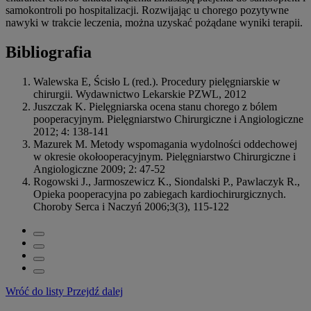
samokontroli po hospitalizacji. Rozwijając u chorego pozytywne
nawyki w trakcie leczenia, można uzyskać pożądane wyniki terapii.
Bibliografia
Walewska E, Ścisło L (red.). Procedury pielęgniarskie w
chirurgii. Wydawnictwo Lekarskie PZWL, 2012
Juszczak K. Pielęgniarska ocena stanu chorego z bólem
pooperacyjnym. Pielęgniarstwo Chirurgiczne i Angiologiczne
2012; 4: 138-141
Mazurek M. Metody wspomagania wydolności oddechowej
w okresie okołooperacyjnym. Pielęgniarstwo Chirurgiczne i
Angiologiczne 2009; 2: 47-52
Rogowski J., Jarmoszewicz K., Siondalski P., Pawlaczyk R.,
Opieka pooperacyjna po zabiegach kardiochirurgicznych.
Choroby Serca i Naczyń 2006;3(3), 115-122
Wróć do listy
Przejdź dalej