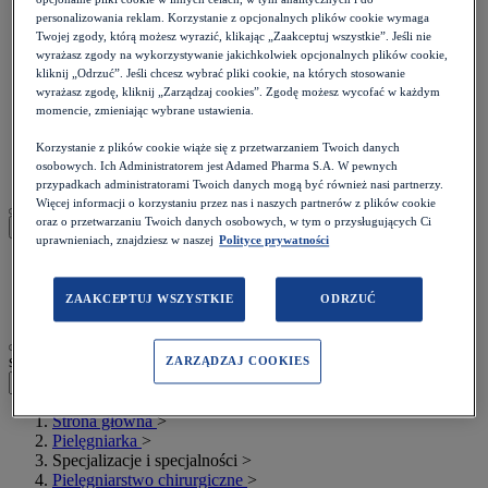
personalizowania reklam. Korzystanie z opcjonalnych plików cookie wymaga
Twojej zgody, którą możesz wyrazić, klikając „Zaakceptuj wszystkie”. Jeśli nie
wyrażasz zgody na wykorzystywanie jakichkolwiek opcjonalnych plików cookie,
kliknij „Odrzuć”. Jeśli chcesz wybrać pliki cookie, na których stosowanie
Inne
wyrażasz zgodę, kliknij „Zarządzaj cookies”. Zgodę możesz wycofać w każdym
Prawo
momencie, zmieniając wybrane ustawienia.
Psychologia
Wideo i podcasty
Korzystanie z plików cookie wiąże się z przetwarzaniem Twoich danych
Webinary
osobowych. Ich Administratorem jest Adamed Pharma S.A. W pewnych
przypadkach administratorami Twoich danych mogą być również nasi partnerzy.
Więcej informacji o korzystaniu przez nas i naszych partnerów z plików cookie
oraz o przetwarzaniu Twoich danych osobowych, w tym o przysługujących Ci
Moje konto
uprawnieniach, znajdziesz w naszej
Polityce prywatności
Zaloguj się
ZAAKCEPTUJ WSZYSTKIE
ODRZUĆ
Zarejestruj się
szukaj
ZARZĄDZAJ COOKIES
Strona główna
>
Pielęgniarka
>
Specjalizacje i specjalności
>
Pielęgniarstwo chirurgiczne
>