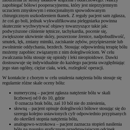
zapobiegać bólowi pooperacyjnemu, który jest nieprzyjemnym
uczuciem zmysłowym i emocjonalnym spowodowanym
chirurgicznym uszkodzeniem tkanek. Z reguły pacjent sam zgłasza,
że coś go boli, jednak wykwalifikowana pielęgniarka powinna
skutecznie wychwytywać objawy towarzyszące takie jak:
podwyższone ciśnienie tętnicze, tachykardia, pocenie się,
zwiększone ukrwienie skóry, poszerzone źrenice, nadpobudliwość,
smutek, lęk, zmiany mimiki, zaciskanie zębów, przyśpieszenie lub
zwolnienie oddychania, bezdech. Stosując odpowiednią terapię bólu
możemy zapobiec związanym z nim dolegliwościom. W celu
zwalczania bólu stosuje się opioidy i leki nieopioidowe. Dawki
dostosowuje się indywidualnie do każdego pacjenta uwzględniając
jego stan ogólny, ciężar ciała, wiek, rozległość operacji.
W kontakcie z chorym w celu ustalenia natężenia bólu stosuje się
regularnie różne skale oceny bólu:
numeryczną – pacjent zgłasza natężenie bólu w skali
liczbowej od 0 do 10, gdzie
0 oznacza brak bólu, zaś 10 ból nie do zniesienia,
słowną – pacjent opisuje dolegliwości bólowe stosując się do
szeregu kolejno ustawionych cyfr odpowiednio przypisanych
do określeń stopnia natężenia bólu,
analogowo-wzrokowa – pacjent zaznacza stopień nasilenia
bólu na rysunku graficznym przedstawiającym odcinek