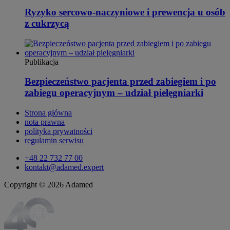
Ryzyko sercowo-naczyniowe i prewencja u osób
z cukrzycą
Publikacja
Bezpieczeństwo pacjenta przed zabiegiem i po
zabiegu operacyjnym – udział pielęgniarki
Strona główna
nota prawna
polityka prywatności
regulamin serwisu
+48 22 732 77 00
kontakt@adamed.expert
Copyright © 2026 Adamed