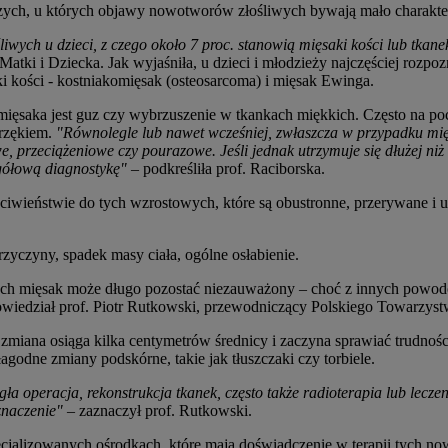
zych, u których objawy nowotworów złośliwych bywają mało charaktery
wych u dzieci, z czego około 7 proc. stanowią mięsaki kości lub tkane
 Matki i Dziecka. Jak wyjaśniła, u dzieci i młodzieży najczęściej ro
 kości - kostniakomięsak (osteosarcoma) i mięsak Ewinga.
ięsaka jest guz czy wybrzuszenie w tkankach miękkich. Często na pocz
brzękiem.
"Równolegle lub nawet wcześniej, zwłaszcza w przypadku mię
przeciążeniowe czy pourazowe. Jeśli jednak utrzymuje się dłużej niż d
gółową diagnostykę"
– podkreśliła prof. Raciborska.
iwieństwie do tych wzrostowych, które są obustronne, przerywane i 
czyny, spadek masy ciała, ogólne osłabienie.
osłych mięsak może długo pozostać niezauważony – choć z innych powo
wiedział prof. Piotr Rutkowski, przewodniczący Polskiego Towarzys
y zmiana osiąga kilka centymetrów średnicy i zaczyna sprawiać trudnoś
godne zmiany podskórne, takie jak tłuszczaki czy torbiele.
legła operacja, rekonstrukcja tkanek, często także radioterapia lub lec
znaczenie"
– zaznaczył prof. Rutkowski.
jalizowanych ośrodkach, które mają doświadczenie w terapii tych now