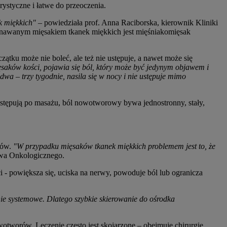
styczne i łatwe do przeoczenia.
k miękkich"
– powiedziała prof. Anna Raciborska, kierownik Kliniki
zpoznawanym mięsakiem tkanek miękkich jest mięśniakomięsak
ątku może nie boleć, ale też nie ustępuje, a nawet może się
saków kości, pojawia się ból, który może być jedynym objawem i
wa – trzy tygodnie, nasila się w nocy i nie ustępuje mimo
ustępują po masażu, ból nowotworowy bywa jednostronny, stały,
dów.
"W przypadku mięsaków tkanek miękkich problemem jest to, że
twa Onkologicznego.
ci - powiększa się, uciska na nerwy, powoduje ból lub ogranicza
zenie systemowe. Dlatego szybkie skierowanie do ośrodka
otworów. Leczenie często jest skojarzone – obejmuje chirurgię,