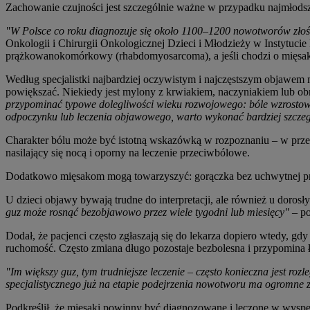
Zachowanie czujności jest szczególnie ważne w przypadku najmłods
"W Polsce co roku diagnozuje się około 1100–1200 nowotworów złośli
Onkologii i Chirurgii Onkologicznej Dzieci i Młodzieży w Instytucie
prążkowanokomórkowy (rhabdomyosarcoma), a jeśli chodzi o mięsaki
Według specjalistki najbardziej oczywistym i najczęstszym objawem m
powiększać. Niekiedy jest mylony z krwiakiem, naczyniakiem lub o
przypominać typowe dolegliwości wieku rozwojowego: bóle wzrostowe, 
odpoczynku lub leczenia objawowego, warto wykonać bardziej szcze
Charakter bólu może być istotną wskazówką w rozpoznaniu – w przec
nasilający się nocą i oporny na leczenie przeciwbólowe.
Dodatkowo mięsakom mogą towarzyszyć: gorączka bez uchwytnej przy
U dzieci objawy bywają trudne do interpretacji, ale również u dor
guz może rosnąć bezobjawowo przez wiele tygodni lub miesięcy"
– po
Dodał, że pacjenci często zgłaszają się do lekarza dopiero wtedy, gd
ruchomość. Często zmiana długo pozostaje bezbolesna i przypomina ła
"Im większy guz, tym trudniejsze leczenie – często konieczna jest roz
specjalistycznego już na etapie podejrzenia nowotworu ma ogromne 
Podkreślił, że mięsaki powinny być diagnozowane i leczone w wyspec