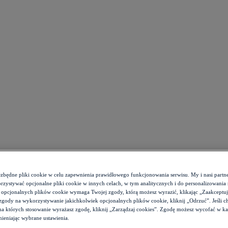
ezbędne pliki cookie w celu zapewnienia prawidłowego funkcjonowania serwisu. My i nasi par
zystywać opcjonalne pliki cookie w innych celach, w tym analitycznych i do personalizowania 
 opcjonalnych plików cookie wymaga Twojej zgody, którą możesz wyrazić, klikając „Zaakceptuj w
zgody na wykorzystywanie jakichkolwiek opcjonalnych plików cookie, kliknij „Odrzuć”. Jeśli c
 na których stosowanie wyrażasz zgodę, kliknij „Zarządzaj cookies”. Zgodę możesz wycofać w 
ieniając wybrane ustawienia.