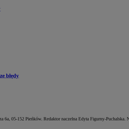
y
sze błędy
a 6a, 05-152 Pieńków. Redaktor naczelna Edyta Figurny-Puchalska. 