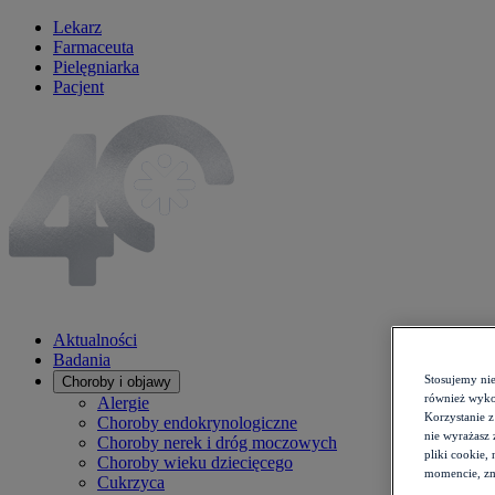
Lekarz
Farmaceuta
Pielęgniarka
Pacjent
Aktualności
Badania
Stosujemy ni
Choroby i objawy
również wykor
Alergie
Korzystanie z
Choroby endokrynologiczne
nie wyrażasz 
Choroby nerek i dróg moczowych
pliki cookie,
Choroby wieku dziecięcego
momencie, zm
Cukrzyca