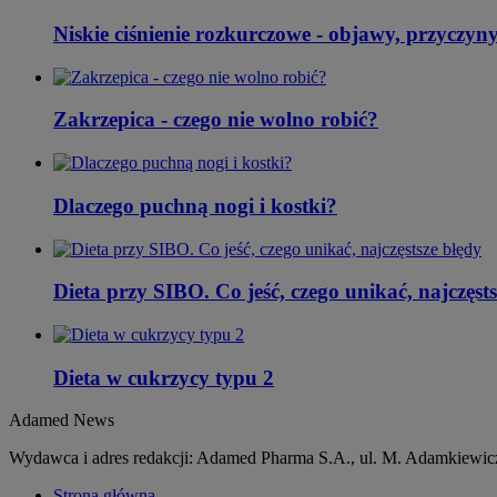
Niskie ciśnienie rozkurczowe - objawy, przyczyn
Zakrzepica - czego nie wolno robić?
Dlaczego puchną nogi i kostki?
Dieta przy SIBO. Co jeść, czego unikać, najczęst
Dieta w cukrzycy typu 2
Adamed News
Wydawca i adres redakcji: Adamed Pharma S.A., ul. M. Adamkiewicz
Strona główna