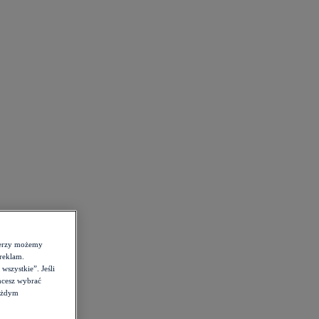
tnerzy możemy
reklam.
szystkie”. Jeśli
hcesz wybrać
każdym