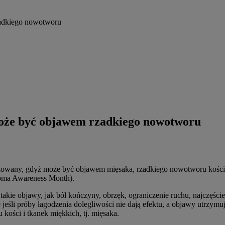
zadkiego nowotworu
może być objawem rzadkiego nowotworu
izowany, gdyż może być objawem mięsaka, rzadkiego nowotworu kości
oma Awareness Month).
takie objawy, jak ból kończyny, obrzęk, ograniczenie ruchu, najczęśc
eśli próby łagodzenia dolegliwości nie dają efektu, a objawy utrzym
kości i tkanek miękkich, tj. mięsaka.