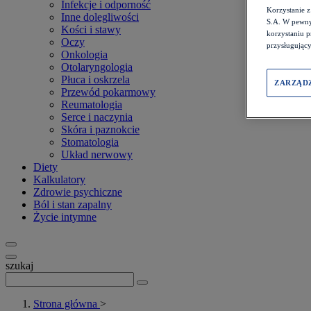
Infekcje i odporność
Korzystanie 
Inne dolegliwości
S.A. W pewny
Kości i stawy
korzystaniu 
Oczy
przysługujący
Onkologia
Otolaryngologia
Płuca i oskrzela
ZARZĄD
Przewód pokarmowy
Reumatologia
Serce i naczynia
Skóra i paznokcie
Stomatologia
Układ nerwowy
Diety
Kalkulatory
Zdrowie psychiczne
Ból i stan zapalny
Życie intymne
szukaj
Strona główna
>