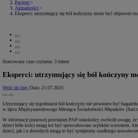
Pacjent
>
Aktualności
>
Eksperci: utrzymujący się ból kończyny może być objawem r
Szacowany czas czytania: 3 minut
Eksperci: utrzymujący się ból kończyny 
Wróć do listy
Data:
21.07.2025
Utrzymujący się tygodniami ból kończyny nie powinien być bagatel
w lipcu Międzynarodowego Miesiąca Świadomości Mięsaków (Sarc
W informacji prasowej przesłanej PAP onkolodzy zwrócili uwagę, że 
dzieci bóle kości mogą też być spowodowane szybkim wzrostem. Ale j
dzieci, jak i u dorosłych mogą to być symptomy rzadkiego nowotworu 