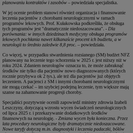
planowaniu kontraktów i zasobów
– powiedziała specjalistka.
W jej ocenie problem stanowi również organizacja i finansowanie
leczenia pacjentów z chorobami neurologicznymi w ramach
programów lekowych. Prof. Kułakowska podkreśliła, że obsługa
tych programów jest "dramatycznie niedoszacowana".
- Dla
porównania: w innych dziedzinach medycyny obsługa programów
lekowych pochłania nawet kilkanaście procent ich budżetu, a w
neurologii to średnio zaledwie 8,8 proc.
– powiedziała.
Co więcej, w przypadku stwardnienia rozsianego (SM) budżet NFZ
planowany na leczenie tego schorzenia w 2025 r. jest niższy niż w
roku 2024. Zdaniem neurologów oznacza to, że może zabraknąć
środków nie tylko dla pacjentów nowo diagnozowanych (których
rocznie przybywa ok 2 tys.), ale też dla pacjentów już objętych
leczeniem. A pacjenci z SM i innymi chorobami neurologicznymi
nie mogą czekać – im szybciej podejmą leczenie, tym większe mają
szanse na zahamowanie progresji choroby.
Specjaliści pozytywnie ocenili zapowiedź ministry zdrowia Izabeli
Leszczyny, dotyczącą wzrostu wycen świadczeń neurologicznych
od lipca 2025 r. i przekazywanie dodatkowych środków
finansowych na neurologię.
- Zmiana wycen była konieczna. Przez
lata procedury neurologiczne były dramatycznie niedoszacowane.
Nowe taryfy dotyczą m.in. diagnostyki i leczenia padaczki, bólów