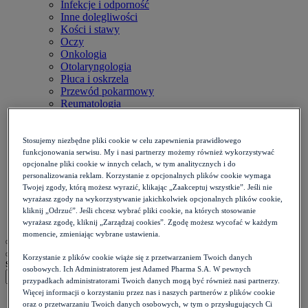
Infekcje i odporność
Inne dolegliwości
Kości i stawy
Oczy
Onkologia
Otolaryngologia
Płuca i oskrzela
Przewód pokarmowy
Reumatologia
Serce i naczynia
Skóra i paznokcie
Stomatologia
Stosujemy niezbędne pliki cookie w celu zapewnienia prawidłowego
Układ nerwowy
funkcjonowania serwisu. My i nasi partnerzy możemy również wykorzystywać
Diety
opcjonalne pliki cookie w innych celach, w tym analitycznych i do
personalizowania reklam. Korzystanie z opcjonalnych plików cookie wymaga
Kalkulatory
Twojej zgody, którą możesz wyrazić, klikając „Zaakceptuj wszystkie”. Jeśli nie
Zdrowie psychiczne
wyrażasz zgody na wykorzystywanie jakichkolwiek opcjonalnych plików cookie,
Ból i stan zapalny
kliknij „Odrzuć”. Jeśli chcesz wybrać pliki cookie, na których stosowanie
Życie intymne
wyrażasz zgodę, kliknij „Zarządzaj cookies”. Zgodę możesz wycofać w każdym
momencie, zmieniając wybrane ustawienia.
Korzystanie z plików cookie wiąże się z przetwarzaniem Twoich danych
szukaj
osobowych. Ich Administratorem jest Adamed Pharma S.A. W pewnych
przypadkach administratorami Twoich danych mogą być również nasi partnerzy.
Więcej informacji o korzystaniu przez nas i naszych partnerów z plików cookie
Strona główna
>
oraz o przetwarzaniu Twoich danych osobowych, w tym o przysługujących Ci