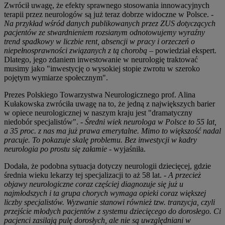
Zwrócił uwagę, że efekty sprawnego stosowania innowacyjnych
terapii przez neurologów są już teraz dobrze widoczne w Polsce.
-
Na przykład wśród danych publikowanych przez ZUS dotyczących
pacjentów ze stwardnieniem rozsianym odnotowujemy wyraźny
trend spadkowy w liczbie rent, absencji w pracy i orzeczeń o
niepełnosprawności związanych z tą chorobą
– powiedział ekspert.
Dlatego, jego zdaniem inwestowanie w neurologię traktować
musimy jako "inwestycję o wysokiej stopie zwrotu w szeroko
pojętym wymiarze społecznym".
Prezes Polskiego Towarzystwa Neurologicznego prof. Alina
Kułakowska zwróciła uwagę na to, że jedną z największych barier
w opiece neurologicznej w naszym kraju jest "dramatyczny
niedobór specjalistów". -
Średni wiek neurologa w Polsce to 55 lat,
a 35 proc. z nas ma już prawa emerytalne. Mimo to większość nadal
pracuje. To pokazuje skalę problemu. Bez inwestycji w kadry
neurologia po prostu się załamie
- wyjaśniła.
Dodała, że podobna sytuacja dotyczy neurologii dziecięcej, gdzie
średnia wieku lekarzy tej specjalizacji to aż 58 lat. -
A przecież
objawy neurologiczne coraz częściej diagnozuje się już u
najmłodszych i ta grupa chorych wymaga opieki coraz większej
liczby specjalistów. Wyzwanie stanowi również tzw. tranzycja, czyli
przejście młodych pacjentów z systemu dziecięcego do dorosłego. Ci
pacjenci zasilają pulę dorosłych, ale nie są uwzględniani w