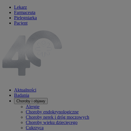
Lekarz
Farmaceuta
Pielęgniarka
Pacjent
Aktualności
Badania
Choroby i objawy
Alergie
Choroby endokrynologiczne
Choroby nerek i dróg moczowych
Choroby wieku dziecięcego
Cukrzyca