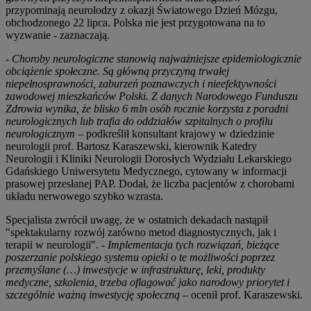
przypominają neurolodzy z okazji Światowego Dzień Mózgu,
obchodzonego 22 lipca. Polska nie jest przygotowana na to
wyzwanie - zaznaczają.
- Choroby neurologiczne stanowią najważniejsze epidemiologicznie
obciążenie społeczne. Są główną przyczyną trwałej
niepełnosprawności, zaburzeń poznawczych i nieefektywności
zawodowej mieszkańców Polski. Z danych Narodowego Funduszu
Zdrowia wynika, że blisko 6 mln osób rocznie korzysta z poradni
neurologicznych lub trafia do oddziałów szpitalnych o profilu
neurologicznym
– podkreślił konsultant krajowy w dziedzinie
neurologii prof. Bartosz Karaszewski, kierownik Katedry
Neurologii i Kliniki Neurologii Dorosłych Wydziału Lekarskiego
Gdańskiego Uniwersytetu Medycznego, cytowany w informacji
prasowej przesłanej PAP. Dodał, że liczba pacjentów z chorobami
układu nerwowego szybko wzrasta.
Specjalista zwrócił uwagę, że w ostatnich dekadach nastąpił
"spektakularny rozwój zarówno metod diagnostycznych, jak i
terapii w neurologii".
- Implementacja tych rozwiązań, bieżące
poszerzanie polskiego systemu opieki o te możliwości poprzez
przemyślane (…) inwestycje w infrastrukturę, leki, produkty
medyczne, szkolenia, trzeba oflagować jako narodowy priorytet i
szczególnie ważną inwestycję społeczną
– ocenił prof. Karaszewski.