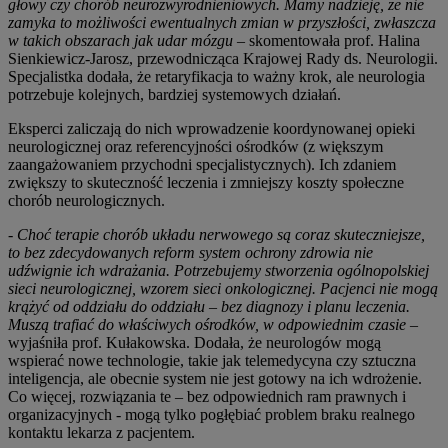
głowy czy chorób neurozwyrodnieniowych. Mamy nadzieję, że nie
zamyka to możliwości ewentualnych zmian w przyszłości, zwłaszcza
w takich obszarach jak udar mózgu
– skomentowała prof. Halina
Sienkiewicz-Jarosz, przewodnicząca Krajowej Rady ds. Neurologii.
Specjalistka dodała, że retaryfikacja to ważny krok, ale neurologia
potrzebuje kolejnych, bardziej systemowych działań.
Eksperci zaliczają do nich wprowadzenie koordynowanej opieki
neurologicznej oraz referencyjności ośrodków (z większym
zaangażowaniem przychodni specjalistycznych). Ich zdaniem
zwiększy to skuteczność leczenia i zmniejszy koszty społeczne
chorób neurologicznych.
- Choć terapie chorób układu nerwowego są coraz skuteczniejsze,
to bez zdecydowanych reform system ochrony zdrowia nie
udźwignie ich wdrażania. Potrzebujemy stworzenia ogólnopolskiej
sieci neurologicznej, wzorem sieci onkologicznej. Pacjenci nie mogą
krążyć od oddziału do oddziału – bez diagnozy i planu leczenia.
Muszą trafiać do właściwych ośrodków, w odpowiednim czasie
–
wyjaśniła prof. Kułakowska. Dodała, że neurologów mogą
wspierać nowe technologie, takie jak telemedycyna czy sztuczna
inteligencja, ale obecnie system nie jest gotowy na ich wdrożenie.
Co więcej, rozwiązania te – bez odpowiednich ram prawnych i
organizacyjnych - mogą tylko pogłębiać problem braku realnego
kontaktu lekarza z pacjentem.