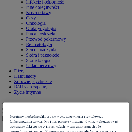
Infekcje i odporność
Inne dolegliwości
Kości i stawy
Oczy
Onkologia
Otolaryngologia
Płuca i oskrzela
Przewód pokarmowy
Reumatologia
Serce i naczynia
Skóra i paznokcie
Stomatologia
Układ nerwowy
Diety
Kalkulatory
Zdrowie psychiczne
Ból i stan zapalny
Życie intymne
szukaj
Stosujemy niezbędne pliki cookie w celu zapewnienia prawidłowego
funkcjonowania serwisu. My i nasi partnerzy możemy również wykorzystywać
opcjonalne pliki cookie w innych celach, w tym analitycznych i do
Strona główna
>
personalizowania reklam. Korzystanie z opcjonalnych plików cookie wymaga