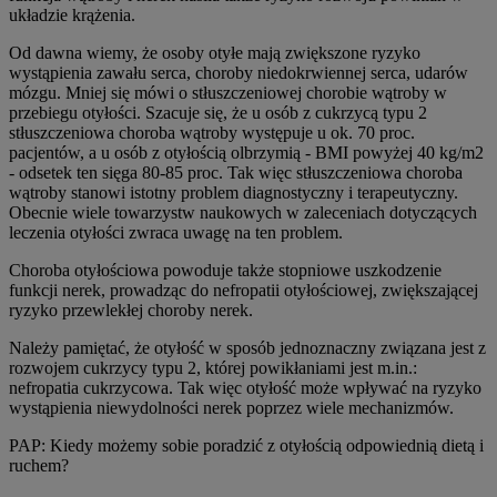
układzie krążenia.
Od dawna wiemy, że osoby otyłe mają zwiększone ryzyko
wystąpienia zawału serca, choroby niedokrwiennej serca, udarów
mózgu. Mniej się mówi o stłuszczeniowej chorobie wątroby w
przebiegu otyłości. Szacuje się, że u osób z cukrzycą typu 2
stłuszczeniowa choroba wątroby występuje u ok. 70 proc.
pacjentów, a u osób z otyłością olbrzymią - BMI powyżej 40 kg/m2
- odsetek ten sięga 80-85 proc. Tak więc stłuszczeniowa choroba
wątroby stanowi istotny problem diagnostyczny i terapeutyczny.
Obecnie wiele towarzystw naukowych w zaleceniach dotyczących
leczenia otyłości zwraca uwagę na ten problem.
Choroba otyłościowa powoduje także stopniowe uszkodzenie
funkcji nerek, prowadząc do nefropatii otyłościowej, zwiększającej
ryzyko przewlekłej choroby nerek.
Należy pamiętać, że otyłość w sposób jednoznaczny związana jest z
rozwojem cukrzycy typu 2, której powikłaniami jest m.in.:
nefropatia cukrzycowa. Tak więc otyłość może wpływać na ryzyko
wystąpienia niewydolności nerek poprzez wiele mechanizmów.
PAP: Kiedy możemy sobie poradzić z otyłością odpowiednią dietą i
ruchem?