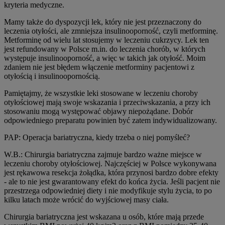
kryteria medyczne.
Mamy także do dyspozycji lek, który nie jest przeznaczony do
leczenia otyłości, ale zmniejsza insulinooporność, czyli metforminę.
Metforminę od wielu lat stosujemy w leczeniu cukrzycy. Lek ten
jest refundowany w Polsce m.in. do leczenia chorób, w których
występuje insulinooporność, a więc w takich jak otyłość. Moim
zdaniem nie jest błędem włączenie metforminy pacjentowi z
otyłością i insulinoopornością.
Pamiętajmy, że wszystkie leki stosowane w leczeniu choroby
otyłościowej mają swoje wskazania i przeciwskazania, a przy ich
stosowaniu mogą występować objawy niepożądane. Dobór
odpowiedniego preparatu powinien być zatem indywidualizowany.
PAP: Operacja bariatryczna, kiedy trzeba o niej pomyśleć?
W.B.: Chirurgia bariatryczna zajmuje bardzo ważne miejsce w
leczeniu choroby otyłościowej. Najczęściej w Polsce wykonywana
jest rękawowa resekcja żołądka, która przynosi bardzo dobre efekty
- ale to nie jest gwarantowany efekt do końca życia. Jeśli pacjent nie
przestrzega odpowiedniej diety i nie modyfikuje stylu życia, to po
kilku latach może wrócić do wyjściowej masy ciała.
Chirurgia bariatryczna jest wskazana u osób, które mają przede