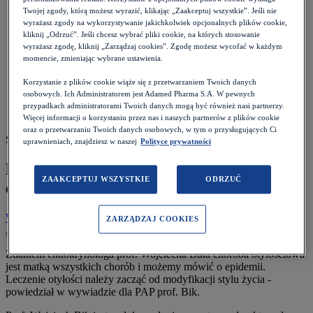
Pacjent
>
Twojej zgody, którą możesz wyrazić, klikając „Zaakceptuj wszystkie”. Jeśli nie
Aktualności
>
wyrażasz zgody na wykorzystywanie jakichkolwiek opcjonalnych plików cookie,
Ekspert: Otyłość jest matką wszystkich chorób
kliknij „Odrzuć”. Jeśli chcesz wybrać pliki cookie, na których stosowanie
wyrażasz zgodę, kliknij „Zarządzaj cookies”. Zgodę możesz wycofać w każdym
momencie, zmieniając wybrane ustawienia.
Korzystanie z plików cookie wiąże się z przetwarzaniem Twoich danych
osobowych. Ich Administratorem jest Adamed Pharma S.A. W pewnych
przypadkach administratorami Twoich danych mogą być również nasi partnerzy.
Więcej informacji o korzystaniu przez nas i naszych partnerów z plików cookie
oraz o przetwarzaniu Twoich danych osobowych, w tym o przysługujących Ci
Szacowany czas czytania: 5 minut
uprawnieniach, znajdziesz w naszej
Polityce prywatności
Ekspert: Otyłość jest matką wszystkich
ZAAKCEPTUJ WSZYSTKIE
ODRZUĆ
chorób
Wróć do listy
Data:
04.03.2024
ZARZĄDZAJ COOKIES
Zdaniem endokrynologa prof. Wojciecha Bika choroba otyłościowa
jest matką wszystkich chorób i możemy mówić o epidemii.
Leczenie otyłości należy zacząć od modyfikacji stylu życia -
powiedział w wywiadzie dla PAP prof. Bik.