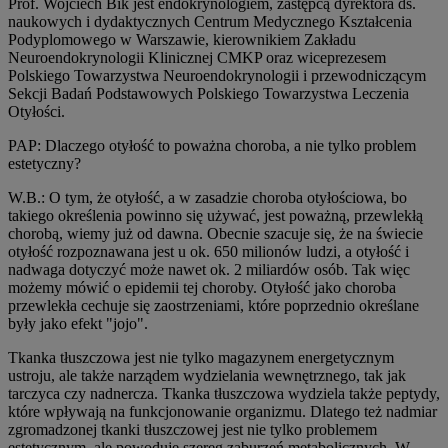
Prof. Wojciech Bik jest endokrynologiem, zastępcą dyrektora ds.
naukowych i dydaktycznych Centrum Medycznego Kształcenia
Podyplomowego w Warszawie, kierownikiem Zakładu
Neuroendokrynologii Klinicznej CMKP oraz wiceprezesem
Polskiego Towarzystwa Neuroendokrynologii i przewodniczącym
Sekcji Badań Podstawowych Polskiego Towarzystwa Leczenia
Otyłości.
PAP: Dlaczego otyłość to poważna choroba, a nie tylko problem
estetyczny?
W.B.: O tym, że otyłość, a w zasadzie choroba otyłościowa, bo
takiego określenia powinno się używać, jest poważną, przewlekłą
chorobą, wiemy już od dawna. Obecnie szacuje się, że na świecie
otyłość rozpoznawana jest u ok. 650 milionów ludzi, a otyłość i
nadwaga dotyczyć może nawet ok. 2 miliardów osób. Tak więc
możemy mówić o epidemii tej choroby. Otyłość jako choroba
przewlekła cechuje się zaostrzeniami, które poprzednio określane
były jako efekt "jojo".
Tkanka tłuszczowa jest nie tylko magazynem energetycznym
ustroju, ale także narządem wydzielania wewnętrznego, tak jak
tarczyca czy nadnercza. Tkanka tłuszczowa wydziela także peptydy,
które wpływają na funkcjonowanie organizmu. Dlatego też nadmiar
zgromadzonej tkanki tłuszczowej jest nie tylko problemem
estetycznym, ale powoduje szereg zaburzeń metabolicznych. W