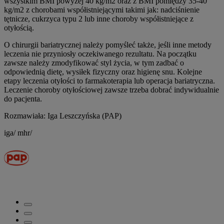
wszystkim BMI powyżej 40 kg/m2 oraz z BMI pomiędzy 35-40
kg/m2 z chorobami współistniejącymi takimi jak: nadciśnienie
tętnicze, cukrzyca typu 2 lub inne choroby współistniejące z
otyłością.
O chirurgii bariatrycznej należy pomyśleć także, jeśli inne metody
leczenia nie przyniosły oczekiwanego rezultatu. Na początku
zawsze należy zmodyfikować styl życia, w tym zadbać o
odpowiednią dietę, wysiłek fizyczny oraz higienę snu. Kolejne
etapy leczenia otyłości to farmakoterapia lub operacja bariatryczna.
Leczenie choroby otyłościowej zawsze trzeba dobrać indywidualnie
do pacjenta.
Rozmawiała: Iga Leszczyńska (PAP)
iga/ mhr/