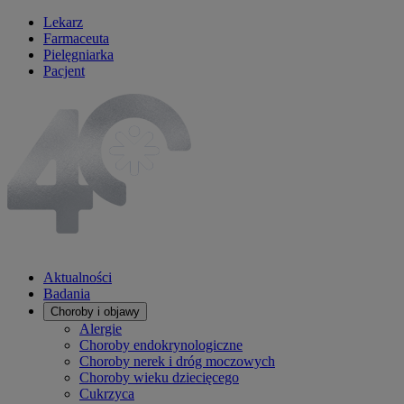
Lekarz
Farmaceuta
Pielęgniarka
Pacjent
Aktualności
Badania
Choroby i objawy
Alergie
Choroby endokrynologiczne
Choroby nerek i dróg moczowych
Choroby wieku dziecięcego
Cukrzyca