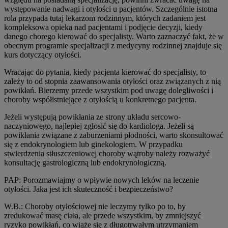
występowanie nadwagi i otyłości u pacjentów. Szczególnie istotna
rola przypada tutaj lekarzom rodzinnym, których zadaniem jest
kompleksowa opieka nad pacjentami i podjęcie decyzji, kiedy
danego chorego kierować do specjalisty. Warto zaznaczyć fakt, że w
obecnym programie specjalizacji z medycyny rodzinnej znajduje się
kurs dotyczący otyłości.
Wracając do pytania, kiedy pacjenta kierować do specjalisty, to
zależy to od stopnia zaawansowania otyłości oraz związanych z nią
powikłań. Bierzemy przede wszystkim pod uwagę dolegliwości i
choroby współistniejące z otyłością u konkretnego pacjenta.
Jeżeli występują powikłania ze strony układu sercowo-
naczyniowego, najlepiej zgłosić się do kardiologa. Jeżeli są
powikłania związane z zaburzeniami płodności, warto skonsultować
się z endokrynologiem lub ginekologiem. W przypadku
stwierdzenia stłuszczeniowej choroby wątroby należy rozważyć
konsultację gastrologiczną lub endokrynologiczną.
PAP: Porozmawiajmy o wpływie nowych leków na leczenie
otyłości. Jaka jest ich skuteczność i bezpieczeństwo?
W.B.: Choroby otyłościowej nie leczymy tylko po to, by
zredukować masę ciała, ale przede wszystkim, by zmniejszyć
ryzyko powikłań, co wiąże się z długotrwałym utrzymaniem