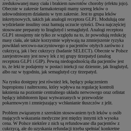
zredukowanej masy ciała i brakiem nawrotów choroby (efektu jojo).
Obecnie w zakresie farmakoterapii mamy szereg leków o
udowodnionym działaniu w tym zakresie. Jest to grupa leków
inkretynowych, takich jak analogii receptora GLP1. Modulują one
wydzielanie insuliny oraz hamują uczucie sytości. Dwa najczęściej
stosowane preparaty to liraglutyd i semaglutyd. Analogi receptora
GLP1 stosujemy nie tylko ze względu na to, że powodują redukcję
masy ciała, ale także korzystnie wpływają na zmniejszenie ryzyka
powikłań sercowo-naczyniowego u pacjentów otyłych zarówno z
cukrzycą, jak i bez cukrzycy (badanie SELECT). Obecnie w Polsce
zarejestrowany jest nowy lek z tej grupy tirzepatyd (analog
receptora GLP1 i GIP). Pewną niedogodnością dla pacjentów jest
to, że leki te podajemy w postaci iniekcji raz dziennie, jak liraglutyd,
albo raz w tygodniu, jak semaglutyd czy tirzepatyd.
Na rynku dostępny jest również lek, będący połączeniem
bupropionu i naltrexonu, który wpływa na regulację kontroli
łaknienia na poziomie centralnego układu nerwowego oraz orlistat
będący inhibitorem lipaz wytwarzanych w przewodzie
pokarmowym i zmniejszający wchłanianie tłuszczów z jelit.
Problem związanym z szerokim stosowaniem tych leków u osób
mających wskazania medyczne jest między innymi ich wysoka
cena. W Polsce niektóre z nich są refundowane dla pacjentów z
cukrzycą, ale do uzyskania refundacji trzeba spełniać konkretne