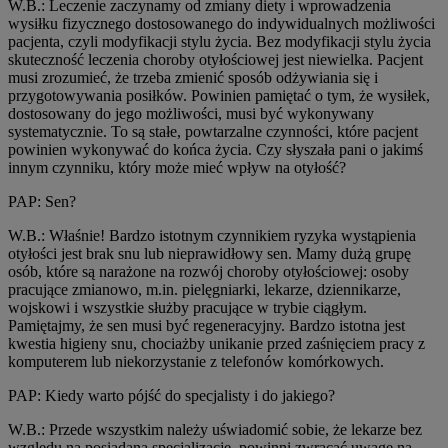
W.B.: Leczenie zaczynamy od zmiany diety i wprowadzenia
wysiłku fizycznego dostosowanego do indywidualnych możliwości
pacjenta, czyli modyfikacji stylu życia. Bez modyfikacji stylu życia
skuteczność leczenia choroby otyłościowej jest niewielka. Pacjent
musi zrozumieć, że trzeba zmienić sposób odżywiania się i
przygotowywania posiłków. Powinien pamiętać o tym, że wysiłek,
dostosowany do jego możliwości, musi być wykonywany
systematycznie. To są stałe, powtarzalne czynności, które pacjent
powinien wykonywać do końca życia. Czy słyszała pani o jakimś
innym czynniku, który może mieć wpływ na otyłość?
PAP: Sen?
W.B.: Właśnie! Bardzo istotnym czynnikiem ryzyka wystąpienia
otyłości jest brak snu lub nieprawidłowy sen. Mamy dużą grupę
osób, które są narażone na rozwój choroby otyłościowej: osoby
pracujące zmianowo, m.in. pielęgniarki, lekarze, dziennikarze,
wojskowi i wszystkie służby pracujące w trybie ciągłym.
Pamiętajmy, że sen musi być regeneracyjny. Bardzo istotna jest
kwestia higieny snu, chociażby unikanie przed zaśnięciem pracy z
komputerem lub niekorzystanie z telefonów komórkowych.
PAP: Kiedy warto pójść do specjalisty i do jakiego?
W.B.: Przede wszystkim należy uświadomić sobie, że lekarze bez
względu na posiadaną specjalizację, powinni zwracać uwagę na