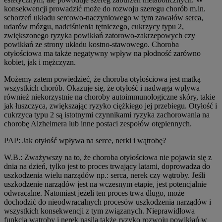
konsekwencji prowadzić może do rozwoju szeregu chorób m.in.
schorzeń układu sercowo-naczyniowego w tym zawałów serca,
udarów mózgu, nadciśnienia tętniczego, cukrzycy typu 2,
zwiększonego ryzyka powikłań zatorowo-zakrzepowych czy
powikłań ze strony układu kostno-stawowego. Choroba
otyłościowa ma także negatywny wpływ na płodność zarówno
kobiet, jak i mężczyzn.
Możemy zatem powiedzieć, że choroba otyłościowa jest matką
wszystkich chorób. Okazuje się, że otyłość i nadwaga wpływa
również niekorzystnie na choroby autoimmunologiczne skóry, takie
jak łuszczyca, zwiększając ryzyko ciężkiego jej przebiegu. Otyłość i
cukrzyca typu 2 są istotnymi czynnikami ryzyka zachorowania na
chorobę Alzheimera lub inne postaci zespołów otępiennych.
PAP: Jak otyłość wpływa na serce, nerki i wątrobę?
W.B.: Zważywszy na to, że choroba otyłościowa nie pojawia się z
dnia na dzień, tylko jest to proces trwający latami, doprowadza do
uszkodzenia wielu narządów np.: serca, nerek czy wątroby. Jeśli
uszkodzenie narządów jest na wczesnym etapie, jest potencjalnie
odwracalne. Natomiast jeżeli ten proces trwa długo, może
dochodzić do nieodwracalnych procesów uszkodzenia narządów i
wszystkich konsekwencji z tym związanych. Nieprawidłowa
funkcja wątroby i nerek nasila także ryzyko rozwoju powikłań w