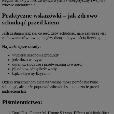
Regularna aktywność zwiększa wydatek energetyczny i wspiera
zdrowe odchudzanie.
Praktyczne wskazówki – jak zdrowo
schudnąć przed latem
Jeśli zastanawiasz się, co jeść, żeby schudnąć, najważniejsze jest
zachowanie równowagi między dietą a aktywnością fizyczną.
Najważniejsze zasady:
wybieraj sezonowe produkty,
jedz dużo warzyw,
ogranicz słodycze i przetworzoną żywność,
pij odpowiednią ilość wody,
bądź aktywny fizycznie.
Dzięki tym zmianom dieta na wiosnę może pomóc nie tylko
schudnąć, ale także poprawić zdrowie i samopoczucie przed
nadejściem lata.
Piśmiennictwo:
Byrd DA, Gomez M, Hogue S i wsp. Effects of a high-fiber,