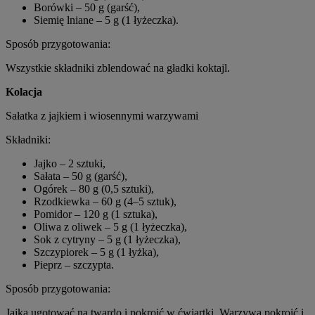
Borówki – 50 g (garść),
Siemię lniane – 5 g (1 łyżeczka).
Sposób przygotowania:
Wszystkie składniki zblendować na gładki koktajl.
Kolacja
Sałatka z jajkiem i wiosennymi warzywami
Składniki:
Jajko – 2 sztuki,
Sałata – 50 g (garść),
Ogórek – 80 g (0,5 sztuki),
Rzodkiewka – 60 g (4–5 sztuk),
Pomidor – 120 g (1 sztuka),
Oliwa z oliwek – 5 g (1 łyżeczka),
Sok z cytryny – 5 g (1 łyżeczka),
Szczypiorek – 5 g (1 łyżka),
Pieprz – szczypta.
Sposób przygotowania:
Jajka ugotować na twardo i pokroić w ćwiartki. Warzywa pokroić i