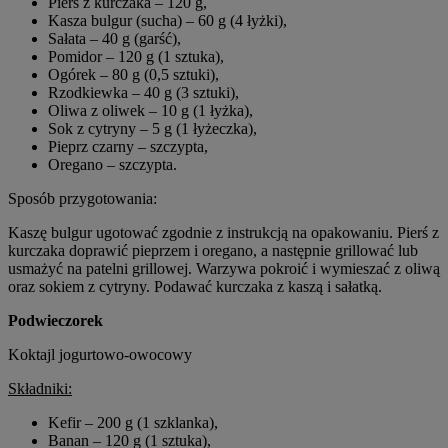
Pierś z kurczaka – 120 g,
Kasza bulgur (sucha) – 60 g (4 łyżki),
Sałata – 40 g (garść),
Pomidor – 120 g (1 sztuka),
Ogórek – 80 g (0,5 sztuki),
Rzodkiewka – 40 g (3 sztuki),
Oliwa z oliwek – 10 g (1 łyżka),
Sok z cytryny – 5 g (1 łyżeczka),
Pieprz czarny – szczypta,
Oregano – szczypta.
Sposób przygotowania:
Kaszę bulgur ugotować zgodnie z instrukcją na opakowaniu. Pierś z
kurczaka doprawić pieprzem i oregano, a następnie grillować lub
usmażyć na patelni grillowej. Warzywa pokroić i wymieszać z oliwą
oraz sokiem z cytryny. Podawać kurczaka z kaszą i sałatką.
Podwieczorek
Koktajl jogurtowo-owocowy
Składniki:
Kefir – 200 g (1 szklanka),
Banan – 120 g (1 sztuka),