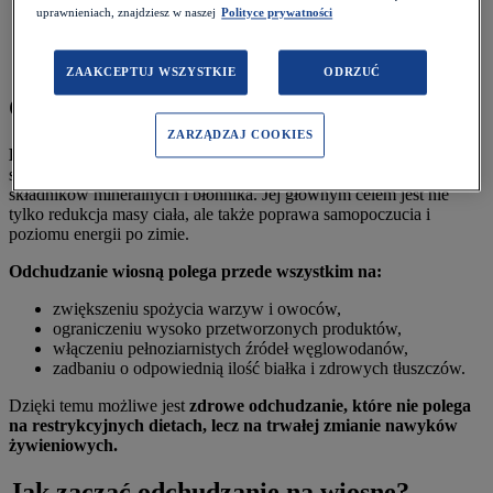
Szybki lunchbox wiosenny do pracy
uprawnieniach, znajdziesz w naszej
Polityce prywatności
Przykładowy jadłospis wiosenny
Ruch, który warto włączyć wiosną
Praktyczne wskazówki – jak zdrowo schudnąć przed latem
ZAAKCEPTUJ WSZYSTKIE
ODRZUĆ
Czym jest wiosenna dieta odchudzająca?
ZARZĄDZAJ COOKIES
Dieta na wiosnę
to sposób żywienia oparty na świeżych,
sezonowych produktach, które dostarczają organizmowi witamin,
składników mineralnych i błonnika. Jej głównym celem jest nie
tylko redukcja masy ciała, ale także poprawa samopoczucia i
poziomu energii po zimie.
Odchudzanie wiosną polega przede wszystkim na:
zwiększeniu spożycia warzyw i owoców,
ograniczeniu wysoko przetworzonych produktów,
włączeniu pełnoziarnistych źródeł węglowodanów,
zadbaniu o odpowiednią ilość białka i zdrowych tłuszczów.
Dzięki temu możliwe jest
zdrowe odchudzanie, które nie polega
na restrykcyjnych dietach, lecz na trwałej zmianie nawyków
żywieniowych.
Jak zacząć odchudzanie na wiosnę?