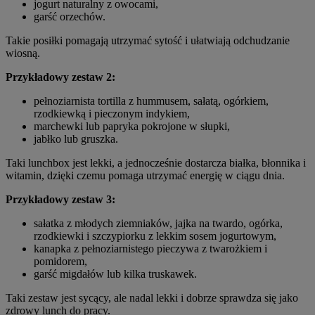
jogurt naturalny z owocami,
garść orzechów.
Takie posiłki pomagają utrzymać sytość i ułatwiają odchudzanie
wiosną.
Przykładowy zestaw 2:
pełnoziarnista tortilla z hummusem, sałatą, ogórkiem,
rzodkiewką i pieczonym indykiem,
marchewki lub papryka pokrojone w słupki,
jabłko lub gruszka.
Taki lunchbox jest lekki, a jednocześnie dostarcza białka, błonnika i
witamin, dzięki czemu pomaga utrzymać energię w ciągu dnia.
Przykładowy zestaw 3:
sałatka z młodych ziemniaków, jajka na twardo, ogórka,
rzodkiewki i szczypiorku z lekkim sosem jogurtowym,
kanapka z pełnoziarnistego pieczywa z twarożkiem i
pomidorem,
garść migdałów lub kilka truskawek.
Taki zestaw jest sycący, ale nadal lekki i dobrze sprawdza się jako
zdrowy lunch do pracy.