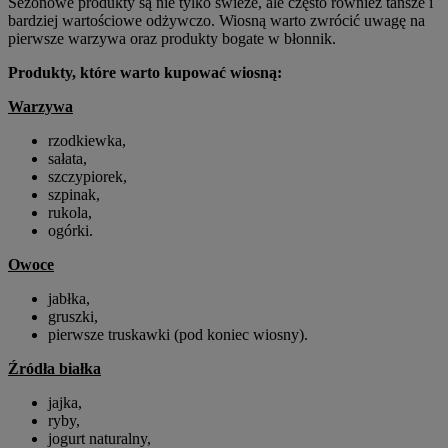
Sezonowe produkty są nie tylko świeże, ale często również tańsze i
bardziej wartościowe odżywczo. Wiosną warto zwrócić uwagę na
pierwsze warzywa oraz produkty bogate w błonnik.
Produkty, które warto kupować wiosną:
Warzywa
rzodkiewka,
sałata,
szczypiorek,
szpinak,
rukola,
ogórki.
Owoce
jabłka,
gruszki,
pierwsze truskawki (pod koniec wiosny).
Źródła białka
jajka,
ryby,
jogurt naturalny,