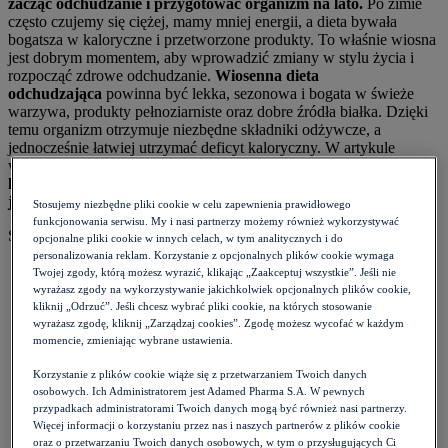
zacząć odchudzanie i przygotować organizm na lato.
Po zimie
często czujemy się ciężej, mamy mniej energii, a dieta bywała
bogatsza w kaloryczne i przetworzone produkty. To właśnie wiosna
jest dobrym momentem, aby wprowadzić zmiany w stylu życia i
rozpocząć zdrowe odchudzanie.
Wiosenna dieta
odchudzająca
powinna być lekka, sezonowa i bogata w świeże
warzywa, produkty pełnoziarniste oraz dobre źródła białka. Dzięki
temu organizm otrzymuje niezbędne składniki odżywcze, a
jednocześnie łatwiej utrzymać deficyt kaloryczny. W artykule
wyjaśniamy,
co jeść, żeby schudnąć, jakie produkty warto
kupować w marcu i kwietniu oraz jak wygląda przykładowy
jadłospis na kilka dni.
Stosujemy niezbędne pliki cookie w celu zapewnienia prawidłowego
funkcjonowania serwisu. My i nasi partnerzy możemy również wykorzystywać
Spis treści:
opcjonalne pliki cookie w innych celach, w tym analitycznych i do
personalizowania reklam. Korzystanie z opcjonalnych plików cookie wymaga
Czym jest wiosenna dieta odchudzająca?
Twojej zgody, którą możesz wyrazić, klikając „Zaakceptuj wszystkie”. Jeśli nie
Jak zacząć odchudzanie na wiosnę?
wyrażasz zgody na wykorzystywanie jakichkolwiek opcjonalnych plików cookie,
Co kupować w marcu i kwietniu, żeby schudnąć?
kliknij „Odrzuć”. Jeśli chcesz wybrać pliki cookie, na których stosowanie
Dieta na wiosenne przesilenie – co jeść przy braku energii?
wyrażasz zgodę, kliknij „Zarządzaj cookies”. Zgodę możesz wycofać w każdym
Jak podkręcić metabolizm wiosną?
momencie, zmieniając wybrane ustawienia.
Czy nowalijki są zdrowe? Jak pozbyć się pestycydów z
Korzystanie z plików cookie wiąże się z przetwarzaniem Twoich danych
warzyw?
osobowych. Ich Administratorem jest Adamed Pharma S.A. W pewnych
Detoks sokowy czy zbilansowana dieta – co działa lepiej?
przypadkach administratorami Twoich danych mogą być również nasi partnerzy.
Tanie odchudzanie wiosną – jak nie przepłacać za dietę?
Więcej informacji o korzystaniu przez nas i naszych partnerów z plików cookie
Dieta wiosenna a mikrobiom – jak zadbać o jelita po zimie?
oraz o przetwarzaniu Twoich danych osobowych, w tym o przysługujących Ci