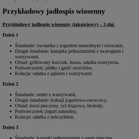
Przykładowy jadłospis wiosenny
Przykładowy jadłospis wiosenny (jakościowy) – 3 dni
Dzień 1
Śniadanie: owsianka z jogurtem naturalnym i owocami,
Drugie śniadanie: kanapka pełnoziarnista z twarogiem i
warzywami,
Obiad: grillowany kurczak, kasza, sałatka warzywna,
Podwieczorek: jabłko i garść orzechów,
Kolacja: sałatka z jajkiem i warzywami.
Dzień 2
Śniadanie: omlet z warzywami,
Drugie śniadanie: koktajl jogurtowo-owocowy,
Obiad: łosoś pieczony, ryż brązowy, brokuły,
Podwieczorek: jogurt naturalny,
Kolacja: sałatka z tuńczykiem.
Dzień 3
Śniadanie: kanapki pełnoziarniste z pastą jajeczną,