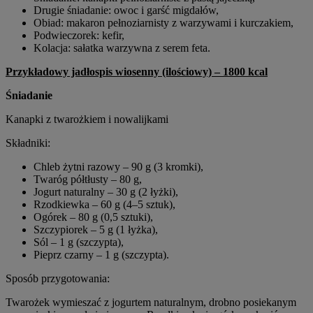
Drugie śniadanie: owoc i garść migdałów,
Obiad: makaron pełnoziarnisty z warzywami i kurczakiem,
Podwieczorek: kefir,
Kolacja: sałatka warzywna z serem feta.
Przykładowy jadłospis wiosenny (ilościowy) – 1800 kcal
Śniadanie
Kanapki z twarożkiem i nowalijkami
Składniki:
Chleb żytni razowy – 90 g (3 kromki),
Twaróg półtłusty – 80 g,
Jogurt naturalny – 30 g (2 łyżki),
Rzodkiewka – 60 g (4–5 sztuk),
Ogórek – 80 g (0,5 sztuki),
Szczypiorek – 5 g (1 łyżka),
Sól – 1 g (szczypta),
Pieprz czarny – 1 g (szczypta).
Sposób przygotowania:
Twarożek wymieszać z jogurtem naturalnym, drobno posiekanym