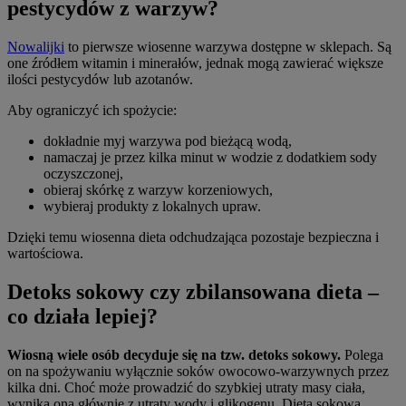
pestycydów z warzyw?
Nowalijki
to pierwsze wiosenne warzywa dostępne w sklepach. Są
one źródłem witamin i minerałów, jednak mogą zawierać większe
ilości pestycydów lub azotanów.
Aby ograniczyć ich spożycie:
dokładnie myj warzywa pod bieżącą wodą,
namaczaj je przez kilka minut w wodzie z dodatkiem sody
oczyszczonej,
obieraj skórkę z warzyw korzeniowych,
wybieraj produkty z lokalnych upraw.
Dzięki temu wiosenna dieta odchudzająca pozostaje bezpieczna i
wartościowa.
Detoks sokowy czy zbilansowana dieta –
co działa lepiej?
Wiosną wiele osób decyduje się na tzw. detoks sokowy.
Polega
on na spożywaniu wyłącznie soków owocowo-warzywnych przez
kilka dni. Choć może prowadzić do szybkiej utraty masy ciała,
wynika ona głównie z utraty wody i glikogenu. Dieta sokowa