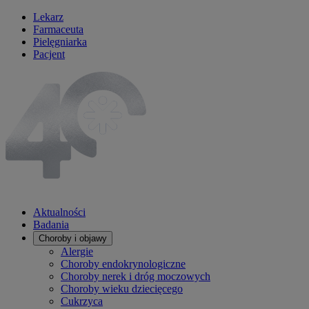
Lekarz
Farmaceuta
Pielęgniarka
Pacjent
Aktualności
Badania
Choroby i objawy
Alergie
Choroby endokrynologiczne
Choroby nerek i dróg moczowych
Choroby wieku dziecięcego
Cukrzyca