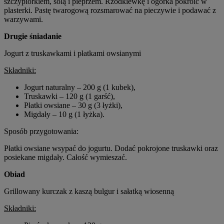
szczypiorkiem, solą i pieprzem. Rzodkiewkę i ogórka pokroić w
plasterki. Pastę twarogową rozsmarować na pieczywie i podawać z
warzywami.
Drugie śniadanie
Jogurt z truskawkami i płatkami owsianymi
Składniki:
Jogurt naturalny – 200 g (1 kubek),
Truskawki – 120 g (1 garść),
Płatki owsiane – 30 g (3 łyżki),
Migdały – 10 g (1 łyżka).
Sposób przygotowania:
Płatki owsiane wsypać do jogurtu. Dodać pokrojone truskawki oraz
posiekane migdały. Całość wymieszać.
Obiad
Grillowany kurczak z kaszą bulgur i sałatką wiosenną
Składniki: