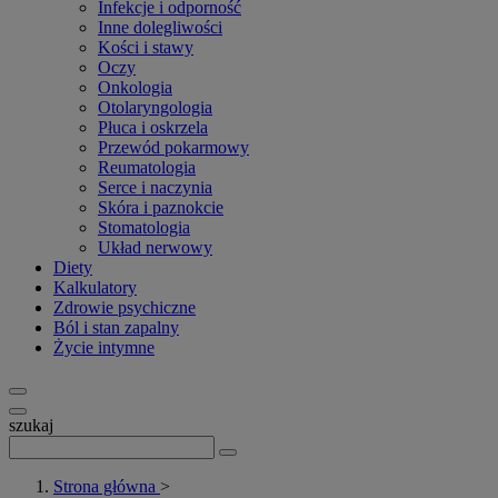
Infekcje i odporność
Inne dolegliwości
Kości i stawy
Oczy
Onkologia
Otolaryngologia
Płuca i oskrzela
Przewód pokarmowy
Reumatologia
Serce i naczynia
Skóra i paznokcie
Stomatologia
Układ nerwowy
Diety
Kalkulatory
Zdrowie psychiczne
Ból i stan zapalny
Życie intymne
szukaj
Strona główna
>