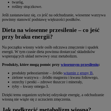
twaróg,
rośliny strączkowe.
Jeśli zastanawiasz się, co jeść na odchudzanie, wiosenne warzywa
powinny stanowić podstawę większości posiłków.
Dieta na wiosenne przesilenie – co jeść
przy braku energii?
Na początku wiosny wiele osób odczuwa zmęczenie i spadek
energii. W tym czasie dieta powinna dostarczać składników
wspierających układ nerwowy oraz metabolizm.
Produkty, które mogą pomóc przy
wiosennym przesileniu
:
produkty pełnoziarniste – źródło
witamin z grupy B
,
zielone warzywa – źródło magnezu i kwasu foliowego,
orzechy i pestki – zdrowe tłuszcze i minerały,
ryby – kwasy omega-3.
Dzięki temu organizm szybciej odzyskuje energię, a odchudzanie
wiosną nie wiąże się z uczuciem zmęczenia.
Jak podkręcić metabolizm wiosną?