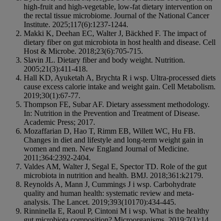
high-fruit and high-vegetable, low-fat dietary intervention on
the rectal tissue microbiome. Journal of the National Cancer
Institute. 2025;117(6):1237-1244.
Makki K, Deehan EC, Walter J, Bäckhed F. The impact of
dietary fiber on gut microbiota in host health and disease. Cell
Host & Microbe. 2018;23(6):705-715.
Slavin JL. Dietary fiber and body weight. Nutrition.
2005;21(3):411-418.
Hall KD, Ayuketah A, Brychta R i wsp. Ultra-processed diets
cause excess calorie intake and weight gain. Cell Metabolism.
2019;30(1):67-77.
Thompson FE, Subar AF. Dietary assessment methodology.
In: Nutrition in the Prevention and Treatment of Disease.
Academic Press; 2017.
Mozaffarian D, Hao T, Rimm EB, Willett WC, Hu FB.
Changes in diet and lifestyle and long-term weight gain in
women and men. New England Journal of Medicine.
2011;364:2392-2404.
Valdes AM, Walter J, Segal E, Spector TD. Role of the gut
microbiota in nutrition and health. BMJ. 2018;361:k2179.
Reynolds A, Mann J, Cummings J i wsp. Carbohydrate
quality and human health: systematic review and meta-
analysis. The Lancet. 2019;393(10170):434-445.
Rinninella E, Raoul P, Cintoni M i wsp. What is the healthy
gut microbiota composition? Microorganisms. 2019;7(1):14.