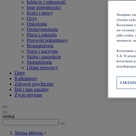
Infekcje i odporność
Inne dolegliwości
Kości i stawy
Stosujemy ni
Oczy
również wykor
Onkologia
Korzystanie z
Otolaryngologia
nie wyrażasz 
Płuca i oskrzela
pliki cookie,
Przewód pokarmowy
momencie, zm
Reumatologia
Serce i naczynia
Korzystanie 
Skóra i paznokcie
S.A. W pewny
korzystaniu 
Stomatologia
przysługujący
Układ nerwowy
Diety
Kalkulatory
ZARZĄD
Zdrowie psychiczne
Ból i stan zapalny
Życie intymne
szukaj
Strona główna
>