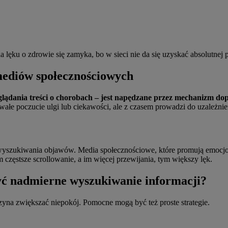
la lęku o zdrowie się zamyka, bo w sieci nie da się uzyskać absolutnej
mediów społecznościowych
glądania treści o chorobach – jest napędzane przez mechanizm do
e poczucie ulgi lub ciekawości, ale z czasem prowadzi do uzależnieni
zukiwania objawów. Media społecznościowe, które promują emocjonaln
częstsze scrollowanie, a im więcej przewijania, tym większy lęk.
yć nadmierne wyszukiwanie informacji?
na zwiększać niepokój. Pomocne mogą być też proste strategie.