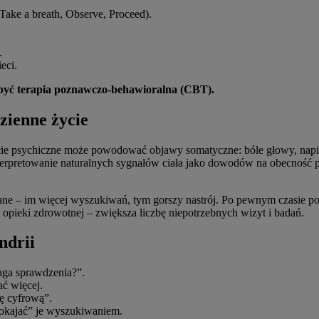
Take a breath, Observe, Proceed).
.
eci.
 być terapia poznawczo-behawioralna (CBT).
zienne życie
ęcie psychiczne może powodować objawy somatyczne: bóle głowy, napię
erpretowanie naturalnych sygnałów ciała jako dowodów na obecność po
ane – im więcej wyszukiwań, tym gorszy nastrój. Po pewnym czasie po
pieki zdrowotnej – zwiększa liczbę niepotrzebnych wizyt i badań.
ndrii
aga sprawdzenia?”.
ać więcej.
ę cyfrową”.
okajać” je wyszukiwaniem.