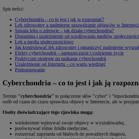
Spis treści:
Cyberchondria – co to jest i jak ją rozpoznać?
Lęk zdrowotny a nadmierne sprawdzanie objawów w Interneci
Spirala lęku o zdrowie – jak działa cyberchondria?
Dopamina i uzależnienie od scrollowania mediów społecznoś
Lęk a media społecznościowe
Jak kontrolować lęk zdrowotny i ograniczyć nadmierne wyszuk
Efekty cyberchondrii – samopoczucie i codzienne życie
Praktyczne strategie na unikanie cyberchondrii
Uzależnienie od Internetu – co warto wiedzieć
Podsumowanie
Cyberchondria – co to jest i jak ją rozpoz
Termin
"cyberchondria"
to połączenie słów "cyber" i "hipochondri
osób od czasu do czasu sprawdza objawy w Internecie, ale w przypadk
Osoby doświadczające tego zjawiska mogą:
wielokrotnie wpisywać swoje objawy w wyszukiwarkę,
porównywać różne źródła medyczne,
rozszerzać zapytania od błahych do poważnych diagnoz,