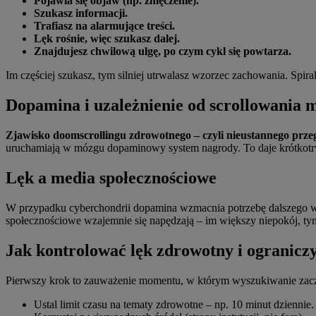
Pojawia się objaw (np. zmęczenie).
Szukasz informacji.
Trafiasz na alarmujące treści.
Lęk rośnie, więc szukasz dalej.
Znajdujesz chwilową ulgę, po czym cykl się powtarza.
Im częściej szukasz, tym silniej utrwalasz wzorzec zachowania. Spira
Dopamina i uzależnienie od scrollowania 
Zjawisko doomscrollingu zdrowotnego – czyli nieustannego prze
uruchamiają w mózgu dopaminowy system nagrody. To daje krótkotrwał
Lęk a media społecznościowe
W przypadku cyberchondrii dopamina wzmacnia potrzebę dalszego wys
społecznościowe wzajemnie się napędzają – im większy niepokój, tym 
Jak kontrolować lęk zdrowotny i ogranicz
Pierwszy krok to zauważenie momentu, w którym wyszukiwanie zaczy
Ustal limit czasu na tematy zdrowotne – np. 10 minut dziennie.