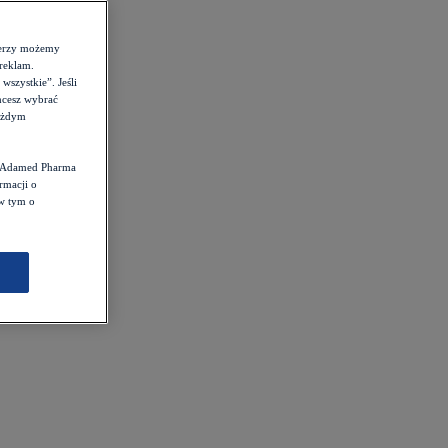
tnerzy możemy
reklam.
szystkie”. Jeśli
hcesz wybrać
każdym
st Adamed Pharma
rmacji o
 w tym o