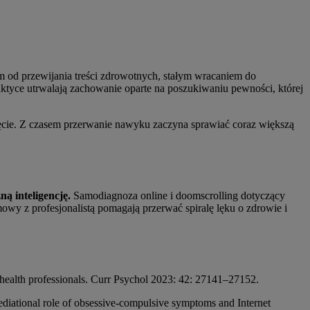
iem od przewijania treści zdrowotnych, stałym wracaniem do
tyce utrwalają zachowanie oparte na poszukiwaniu pewności, której
ięcie. Z czasem przerwanie nawyku zaczyna sprawiać coraz większą
ną inteligencję.
Samodiagnoza online i doomscrolling dotyczący
mowy z profesjonalistą pomagają przerwać spiralę lęku o zdrowie i
 health professionals. Curr Psychol 2023: 42: 27141–27152.
ediational role of obsessive-compulsive symptoms and Internet