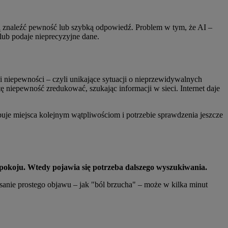
ją znaleźć pewność lub szybką odpowiedź. Problem w tym, że AI –
lub podaje nieprecyzyjne dane.
ji niepewności – czyli unikające sytuacji o nieprzewidywalnych
tę niepewność zredukować, szukając informacji w sieci. Internet daje
e miejsca kolejnym wątpliwościom i potrzebie sprawdzenia jeszcze
epokoju. Wtedy pojawia się potrzeba dalszego wyszukiwania.
nie prostego objawu – jak "ból brzucha" – może w kilka minut