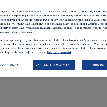
ezbędne pliki cookie w celu zapewnienia prawidłowego funkcjonowania serwisu. My i nasi par
zystywać opcjonalne pliki cookie w innych celach, w tym analitycznych i do personalizowania 
 opcjonalnych plików cookie wymaga Twojej zgody, którą możesz wyrazić, klikając „Zaakceptuj w
zgody na wykorzystywanie jakichkolwiek opcjonalnych plików cookie, kliknij „Odrzuć”. Jeśli c
 na których stosowanie wyrażasz zgodę, kliknij „Zarządzaj cookies”. Zgodę możesz wycofać w 
ieniając wybrane ustawienia.
z plików cookie wiąże się z przetwarzaniem Twoich danych osobowych. Ich Administratorem je
ch przypadkach administratorami Twoich danych mogą być również nasi partnerzy. Więcej info
przez nas i naszych partnerów z plików cookie oraz o przetwarzaniu Twoich danych osobowych,
ch Ci uprawnieniach, znajdziesz w naszej
Polityce prywatności
ZAJ COOKIES
ZAAKCEPTUJ WSZYSTKIE
ODRZUĆ