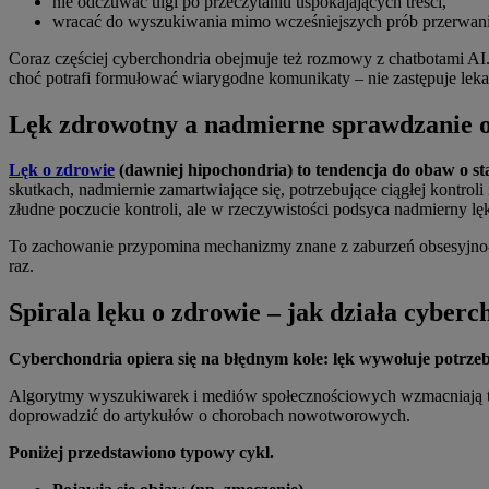
nie odczuwać ulgi po przeczytaniu uspokajających treści,
wracać do wyszukiwania mimo wcześniejszych prób przerwani
Coraz częściej cyberchondria obejmuje też rozmowy z chatbotami AI.
choć potrafi formułować wiarygodne komunikaty – nie zastępuje lekar
Lęk zdrowotny a nadmierne sprawdzanie 
Lęk o zdrowie
(dawniej hipochondria) to tendencja do obaw o s
skutkach, nadmiernie zamartwiające się, potrzebujące ciągłej kontrol
złudne poczucie kontroli, ale w rzeczywistości podsyca nadmierny l
To zachowanie przypomina mechanizmy znane z zaburzeń obsesyjno-
raz.
Spirala lęku o zdrowie – jak działa cyber
Cyberchondria opiera się na błędnym kole: lęk wywołuje potrzeb
Algorytmy wyszukiwarek i mediów społecznościowych wzmacniają ten
doprowadzić do artykułów o chorobach nowotworowych.
Poniżej przedstawiono typowy cykl.