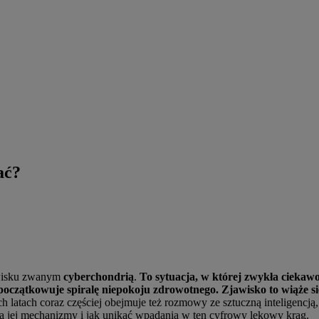
ać?
jawisku zwanym
cyberchondrią
.
To sytuacja, w której zwykła ciekaw
początkowuje spiralę niepokoju zdrowotnego. Zjawisko to wiąże 
ch latach coraz częściej obejmuje też rozmowy ze sztuczną inteligencją
 są jej mechanizmy i jak unikać wpadania w ten cyfrowy lękowy krąg.