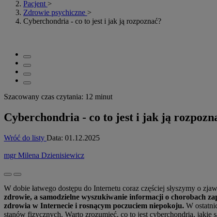
Pacjent
>
Zdrowie psychiczne
>
Cyberchondria - co to jest i jak ją rozpoznać?
Szacowany czas czytania: 12 minut
Cyberchondria - co to jest i jak ją rozpozn
Wróć do listy
Data:
01.12.2025
mgr Milena Dzienisiewicz
W dobie łatwego dostępu do Internetu coraz częściej słyszymy o z
zdrowie, a samodzielne wyszukiwanie informacji o chorobach za
zdrowia w Internecie i rosnącym poczuciem niepokoju.
W ostatni
stanów fizycznych. Warto zrozumieć, co to jest cyberchondria, jakie