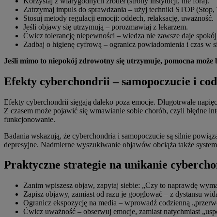
Korzystaj z wiarygodnych źródeł (strony instytucji, nie fora).
Zatrzymaj impuls do sprawdzania – użyj techniki STOP (Stop, 
Stosuj metody regulacji emocji: oddech, relaksację, uważność.
Jeśli objawy się utrzymują – porozmawiaj z lekarzem.
Ćwicz tolerancję niepewności – wiedza nie zawsze daje spokój
Zadbaj o higienę cyfrową – ogranicz powiadomienia i czas w si
Jeśli mimo to niepokój zdrowotny się utrzymuje, pomocna może
Efekty cyberchondrii – samopoczucie i cod
Efekty cyberchondrii sięgają daleko poza emocje. Długotrwałe napi
Z czasem może pojawić się wmawianie sobie chorób, czyli błędne int
funkcjonowanie.
Badania wskazują, że cyberchondria i samopoczucie są silnie powiąz
depresyjne. Nadmierne wyszukiwanie objawów obciąża także system o
Praktyczne strategie na unikanie cybercho
Zanim wpiszesz objaw, zapytaj siebie: „Czy to naprawdę wym
Zapisz objawy, zamiast od razu je googlować – z dystansu wid
Ogranicz ekspozycję na media – wprowadź codzienną „przerw
Ćwicz uważność – obserwuj emocje, zamiast natychmiast „usp