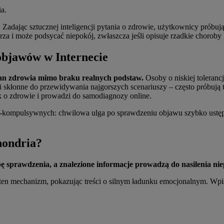
a.
 Zadając sztucznej inteligencji pytania o zdrowie, użytkownicy próbu
za i może podsycać niepokój, zwłaszcza jeśli opisuje rzadkie choroby 
objawów w Internecie
tan zdrowia mimo braku realnych podstaw.
Osoby o niskiej toleranc
i i skłonne do przewidywania najgorszych scenariuszy – często próbują 
ęk o zdrowie i prowadzi do samodiagnozy online.
kompulsywnych: chwilowa ulga po sprawdzeniu objawu szybko ustępuj
chondria?
ę sprawdzenia, a znalezione informacje prowadzą do nasilenia ni
 mechanizm, pokazując treści o silnym ładunku emocjonalnym. Wpisa