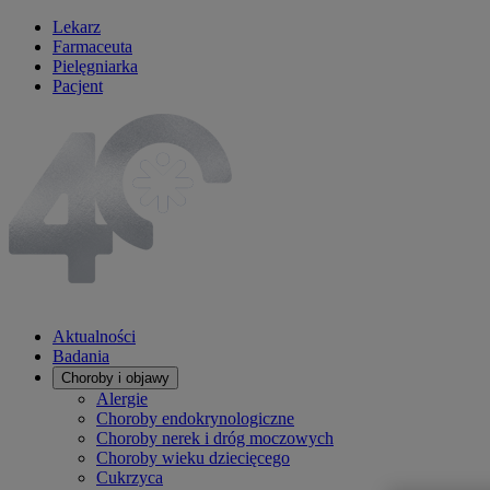
Lekarz
Farmaceuta
Pielęgniarka
Pacjent
Aktualności
Badania
Choroby i objawy
Alergie
Choroby endokrynologiczne
Choroby nerek i dróg moczowych
Choroby wieku dziecięcego
Cukrzyca