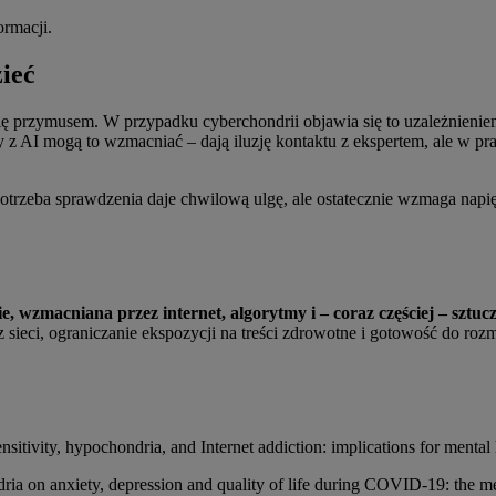
ormacji.
zieć
je się przymusem. W przypadku cyberchondrii objawia się to uzależnien
I mogą to wzmacniać – dają iluzję kontaktu z ekspertem, ale w prak
otrzeba sprawdzenia daje chwilową ulgę, ale ostatecznie wzmaga nap
wzmacniana przez internet, algorytmy i – coraz częściej – sztucz
 sieci, ograniczanie ekspozycji na treści zdrowotne i gotowość do roz
itivity, hypochondria, and Internet addiction: implications for mental
ria on anxiety, depression and quality of life during COVID-19: the m