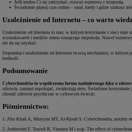
Jeśli trudno Ci się zatrzymać, rozważ rozmowę z terapeutą.
Świadomie planuj czas online – ustal, kiedy i gdzie szukasz inf
Uzależnienie od Internetu – co warto wied
Uzależnienie od Internetu to stan, w którym korzystanie z sieci sta
wyszukiwarek i mediów mimo rosnącego niepokoju. Nawet rozmowy z A
nie da się uzyskać.
Dopamina i uzależnienie od Internetu tworzą mechanizm, w którym p
trudność.
Podsumowanie
Cyberchondria to współczesna forma nadmiernego lęku o zdrowie, 
zdrowia, zamiast uspokajać, zwiększają stres. Świadome korzystanie z
chronić zdrowie psychiczne w cyfrowym świecie.
Piśmiennictwo:
1. Abu Khait A, Mrayyan MT, Al-Rjoub S. Cyberchondria, anxiety sens
2. Ambrosini F, Truzoli R, Vismara M i wsp. The effect of cyberchond