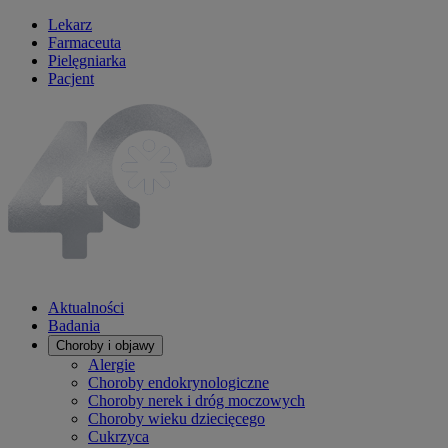
Lekarz
Farmaceuta
Pielęgniarka
Pacjent
Aktualności
Badania
Choroby i objawy
Alergie
Choroby endokrynologiczne
Choroby nerek i dróg moczowych
Choroby wieku dziecięcego
Cukrzyca