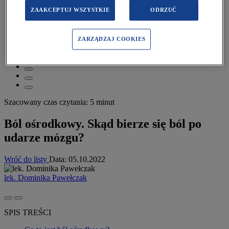
Pacjent
>
ZAAKCEPTUJ WSZYSTKIE
ODRZUĆ
Ból i stan zapalny
>
Ból ośrodkowy. Skąd bierze się ból po udarze mózgu?
ZARZĄDZAJ COOKIES
Szacowany czas czytania: 5 minut
Ból ośrodkowy. Skąd bierze się ból po
udarze mózgu?
Wróć do listy
Data:
05.10.2022
lek. Dominika Pawełczak
SPIS TREŚCI