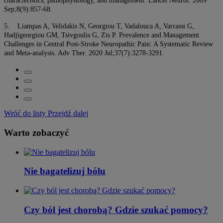
characteristics, pathophysiology, and management. Lancet Neurol. 2009
Sep;8(9):857-68.
5. Liampas A, Velidakis N, Georgiou T, Vadalouca A, Varrassi G,
Hadjigeorgiou GM, Tsivgoulis G, Zis P. Prevalence and Management
Challenges in Central Post-Stroke Neuropathic Pain: A Systematic Review
and Meta-analysis. Adv Ther. 2020 Jul;37(7):3278-3291.
Wróć do listy
Przejdź dalej
Warto zobaczyć
Nie bagatelizuj bólu
Czy ból jest chorobą? Gdzie szukać pomocy?