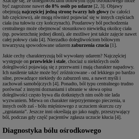
Szacuje się, że dolegliwościami bólowymi typu ośrodkowego może
być zagrożone nawet
do 8% osób po udarze
[2, 3]. Objawy
obejmują
najczęściej jedną stronę twarzy lub głowy
(w całości
lub częściowo), ale mogą również pojawiać się w innych częściach
ciała (na tułowiu czy kończynach). Poudarowy ból pochodzenia
centralnego może obejmować stosunkowo niewielką okolicę ciała
(np. powierzchnię jednej dłoni), ale możliwe jest także zajęcie nawet
całej połowy ciała [4]. Nierzadko dolegliwościom bólowym
towarzyszą spowodowane udarem
zaburzenia czucia
[1].
Jakie cechy charakteryzują ból wywołany udarem? Najczęściej
występuje on
przewlekle i stale
, chociaż u niektórych osób
dolegliwości pojawiają się z przerwami i mają charakter napadowy.
Ich nasilenie także może być zróżnicowane - od lekkiego po bardzo
silne, prowadzące niekiedy do zaburzeń snu, a nawet myśli i
zachowań samobójczych [4]. Ponadto, ból typu centralnego trudno
porównać z innymi doznaniami i ubranie w słowa opisu
dolegliwości często bywa dla dotkniętych nim osób nie lada
wyzwaniem. Miewa on charakter nieprzyjemnego pieczenia, u
innych osób zaś - bólu mięśniowego z uczuciem skurczu czy
„zgniatania”. Jeszcze inni określają go jako nagły, przeszywający
ból, podczas gdy część pacjentów zgłasza uczucie kłucia [4].
Diagnostyka bólu ośrodkowego