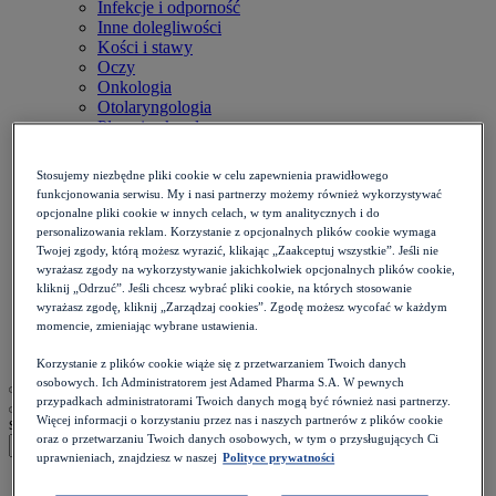
Infekcje i odporność
Inne dolegliwości
Kości i stawy
Oczy
Onkologia
Otolaryngologia
Płuca i oskrzela
Przewód pokarmowy
Reumatologia
Stosujemy niezbędne pliki cookie w celu zapewnienia prawidłowego
Serce i naczynia
funkcjonowania serwisu. My i nasi partnerzy możemy również wykorzystywać
Skóra i paznokcie
opcjonalne pliki cookie w innych celach, w tym analitycznych i do
Stomatologia
personalizowania reklam. Korzystanie z opcjonalnych plików cookie wymaga
Układ nerwowy
Twojej zgody, którą możesz wyrazić, klikając „Zaakceptuj wszystkie”. Jeśli nie
Diety
wyrażasz zgody na wykorzystywanie jakichkolwiek opcjonalnych plików cookie,
Kalkulatory
kliknij „Odrzuć”. Jeśli chcesz wybrać pliki cookie, na których stosowanie
Zdrowie psychiczne
wyrażasz zgodę, kliknij „Zarządzaj cookies”. Zgodę możesz wycofać w każdym
Ból i stan zapalny
momencie, zmieniając wybrane ustawienia.
Życie intymne
Korzystanie z plików cookie wiąże się z przetwarzaniem Twoich danych
osobowych. Ich Administratorem jest Adamed Pharma S.A. W pewnych
przypadkach administratorami Twoich danych mogą być również nasi partnerzy.
Więcej informacji o korzystaniu przez nas i naszych partnerów z plików cookie
szukaj
oraz o przetwarzaniu Twoich danych osobowych, w tym o przysługujących Ci
uprawnieniach, znajdziesz w naszej
Polityce prywatności
Strona główna
>