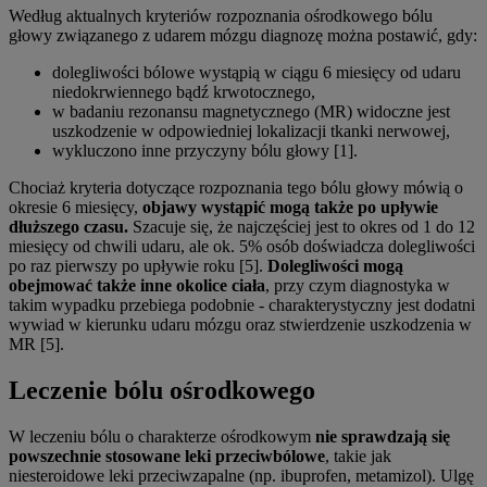
Według aktualnych kryteriów rozpoznania ośrodkowego bólu
głowy związanego z udarem mózgu diagnozę można postawić, gdy:
dolegliwości bólowe wystąpią w ciągu 6 miesięcy od udaru
niedokrwiennego bądź krwotocznego,
w badaniu rezonansu magnetycznego (MR) widoczne jest
uszkodzenie w odpowiedniej lokalizacji tkanki nerwowej,
wykluczono inne przyczyny bólu głowy [1].
Chociaż kryteria dotyczące rozpoznania tego bólu głowy mówią o
okresie 6 miesięcy,
objawy wystąpić mogą także po upływie
dłuższego czasu.
Szacuje się, że najczęściej jest to okres od 1 do 12
miesięcy od chwili udaru, ale ok. 5% osób doświadcza dolegliwości
po raz pierwszy po upływie roku [5].
Dolegliwości mogą
obejmować także inne okolice ciała
, przy czym diagnostyka w
takim wypadku przebiega podobnie - charakterystyczny jest dodatni
wywiad w kierunku udaru mózgu oraz stwierdzenie uszkodzenia w
MR [5].
Leczenie bólu ośrodkowego
W leczeniu bólu o charakterze ośrodkowym
nie sprawdzają się
powszechnie stosowane leki przeciwbólowe
, takie jak
niesteroidowe leki przeciwzapalne (np. ibuprofen, metamizol). Ulgę