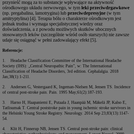
przynieść mogą za to substancje wpływające na aktywność
ośrodkowego układu nerwowego, w tym
leki przeciwdrgawkowe
(np. pregabalina, lamotrygina) lub
przeciwdepresyjne
(w tym
amitryptylina) [4]. Terapia bólu o charakterze ośrodkowym jest
jednak trudna i wymaga specjalistycznej wiedzy oraz
doświadczenia, a z powodu możliwych skutków ubocznych
stosowanych leków (szczególnie wśród osób starszych) nie zawsze
udaje się osiągnąć w pełni zadowalający efekt [5].
Referencje:
1. Headache Classification Committee of the International Headache
Society (IHS): „Central Neuropathic Pain”, w: The International
Classification of Headache Disorders, 3rd edition. Cephalalgia. 2018
Jan;38(1):1-211.
2. Andersen G, Vestergaard K, Ingeman-Nielsen M, Jensen TS. Incidence
of central post-stroke pain. Pain. 1995 May;61(2):187-193.
3. Harno H, Haapaniemi E, Putaala J, Haanpää M, Mäkelä JP, Kalso E,
Tatlisumak T. Central poststroke pain in young ischemic stroke survivors in
the Helsinki Young Stroke Registry. Neurology. 2014 Sep 23;83(13):1147-
54.
4. Klit H, Finnerup NB, Jensen TS. Central post-stroke pain: clinical