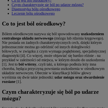
Co to jest ból ośrodkowy?
Czym charakteryzuje się ból po udarze mózgu?
Diagnostyka bólu ośrodkowego
Leczenie bólu ośrodkowego
Co to jest ból ośrodkowy?
Bólem ośrodkowym nazywa się ból spowodowany
uszkodzeniem
centralnego układu nerwowego
(mózgu lub rdzenia kręgowego).
Nie posiada on żadnych charakterystycznych cech, dzięki którym
jednoznacznie można go odróżnić od innych dolegliwości
bólowych, w związku z czym wymaga pogłębionej, specjalistycznej
diagnostyki [4]. Co więcej, może objawiać się bardzo różnie - na
przykład w zależności od miejsca, w którym doszło do uszkodzenia
[1]. Jest to
ból wtórny
, czyli taki, u którego podłoża leży inna
choroba, będąca przyczyną powstania uszkodzenia w ośrodkowym
układzie nerwowym. Obecnie w klasyfikacji bólów głowy
wyróżnia się dwie takie jednostki:
udar mózgu oraz stwardnienie
rozsiane
[1].
Czym charakteryzuje się ból po udarze
mózgu?