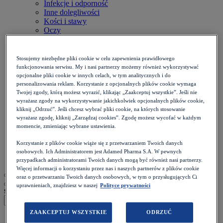
Infekcje i odporność
Inne dolegliwości
Kości i stawy
Oczy
Onkologia
Otolaryngologia
Płuca i oskrzela
Stosujemy niezbędne pliki cookie w celu zapewnienia prawidłowego
Przewód pokarmowy
funkcjonowania serwisu. My i nasi partnerzy możemy również wykorzystywać
Reumatologia
opcjonalne pliki cookie w innych celach, w tym analitycznych i do
Serce i naczynia
personalizowania reklam. Korzystanie z opcjonalnych plików cookie wymaga
Skóra i paznokcie
Twojej zgody, którą możesz wyrazić, klikając „Zaakceptuj wszystkie”. Jeśli nie
Stomatologia
wyrażasz zgody na wykorzystywanie jakichkolwiek opcjonalnych plików cookie,
kliknij „Odrzuć”. Jeśli chcesz wybrać pliki cookie, na których stosowanie
Układ nerwowy
wyrażasz zgodę, kliknij „Zarządzaj cookies”. Zgodę możesz wycofać w każdym
Diety
momencie, zmieniając wybrane ustawienia.
Kalkulatory
Zdrowie psychiczne
Korzystanie z plików cookie wiąże się z przetwarzaniem Twoich danych
Ból i stan zapalny
osobowych. Ich Administratorem jest Adamed Pharma S.A. W pewnych
Życie intymne
przypadkach administratorami Twoich danych mogą być również nasi partnerzy.
Więcej informacji o korzystaniu przez nas i naszych partnerów z plików cookie
oraz o przetwarzaniu Twoich danych osobowych, w tym o przysługujących Ci
uprawnieniach, znajdziesz w naszej
Polityce prywatności
szukaj
ZAAKCEPTUJ WSZYSTKIE
ODRZUĆ
Strona główna
>