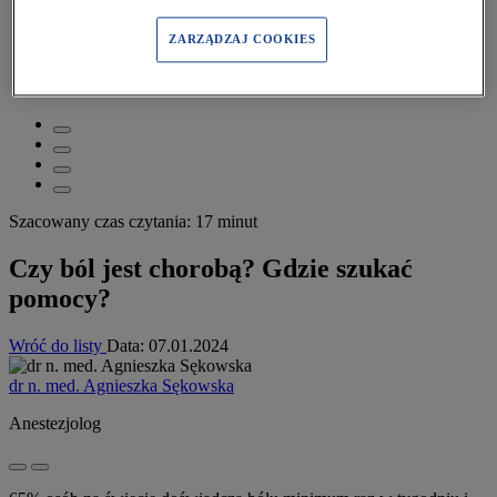
Pacjent
>
Ból i stan zapalny
>
ZARZĄDZAJ COOKIES
Czy ból jest chorobą? Gdzie szukać pomocy?
Szacowany czas czytania: 17 minut
Czy ból jest chorobą? Gdzie szukać
pomocy?
Wróć do listy
Data:
07.01.2024
dr n. med. Agnieszka Sękowska
Anestezjolog