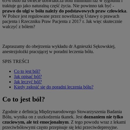
65% osób na świecie doświadcza bólu minimum raz w tygodniu i
traktuje go jako naturalną część życia. Nie powinno tak być -
prawo do ulgi w bólu należy do podstawowych praw człowieka
.
W Polsce jest regulowane przez nowelizację Ustawy o prawach
pacjenta i Rzeczniku Praw Pacjenta z 2017 r. Jak więc skutecznie
walczyć z bólem?
Zapraszamy do obejrzenia wykładu dr Agnieszki Sękowskiej,
anestezjolożki pracującej w poradni leczenia bólu.
SPIS TREŚCI
Co to jest ból?
Jak opisać ból?
Jak leczyć ból?
Kiedy zgłosić się do poradni leczenia bólu?
Co to jest ból?
Zgodnie z definicją Międzynarodowego Stowarzyszenia Badania
Bólu, wynika on z uszkodzenia tkanek. Jest
doznaniem nie tylko
czuciowym, ale też emocjonalnym
. Z tego powodu wraz z lekami
przeciwbólowymi często przepisuje się leki przeciwdepresyjne.