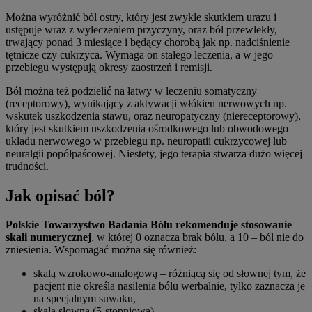
Można wyróżnić ból ostry, który jest zwykle skutkiem urazu i
ustępuje wraz z wyleczeniem przyczyny, oraz ból przewlekły,
trwający ponad 3 miesiące i będący chorobą jak np. nadciśnienie
tętnicze czy cukrzyca. Wymaga on stałego leczenia, a w jego
przebiegu występują okresy zaostrzeń i remisji.
Ból można też podzielić na łatwy w leczeniu somatyczny
(receptorowy), wynikający z aktywacji włókien nerwowych np.
wskutek uszkodzenia stawu, oraz neuropatyczny (niereceptorowy),
który jest skutkiem uszkodzenia ośrodkowego lub obwodowego
układu nerwowego w przebiegu np. neuropatii cukrzycowej lub
neuralgii popółpaścowej. Niestety, jego terapia stwarza dużo więcej
trudności.
Jak opisać ból?
Polskie Towarzystwo Badania Bólu rekomenduje stosowanie
skali numerycznej
, w której 0 oznacza brak bólu, a 10 – ból nie do
zniesienia. Wspomagać można się również:
skalą wzrokowo-analogową – różniącą się od słownej tym, że
pacjent nie określa nasilenia bólu werbalnie, tylko zaznacza je
na specjalnym suwaku,
skalą słowną (5-stopniową),