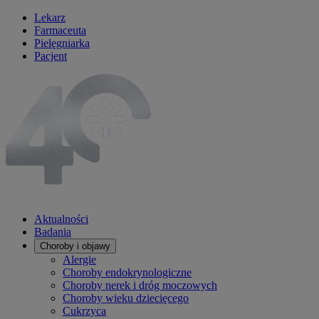
Lekarz
Farmaceuta
Pielęgniarka
Pacjent
Aktualności
Badania
Choroby i objawy
Alergie
Choroby endokrynologiczne
Choroby nerek i dróg moczowych
Choroby wieku dziecięcego
Cukrzyca