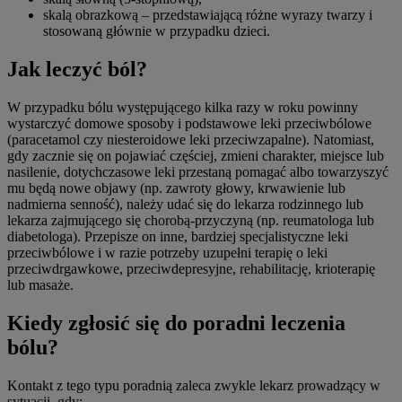
skalą obrazkową – przedstawiającą różne wyrazy twarzy i
stosowaną głównie w przypadku dzieci.
Jak leczyć ból?
W przypadku bólu występującego kilka razy w roku powinny
wystarczyć domowe sposoby i podstawowe leki przeciwbólowe
(paracetamol czy niesteroidowe leki przeciwzapalne). Natomiast,
gdy zacznie się on pojawiać częściej, zmieni charakter, miejsce lub
nasilenie, dotychczasowe leki przestaną pomagać albo towarzyszyć
mu będą nowe objawy (np. zawroty głowy, krwawienie lub
nadmierna senność), należy udać się do lekarza rodzinnego lub
lekarza zajmującego się chorobą-przyczyną (np. reumatologa lub
diabetologa). Przepisze on inne, bardziej specjalistyczne leki
przeciwbólowe i w razie potrzeby uzupełni terapię o leki
przeciwdrgawkowe, przeciwdepresyjne, rehabilitację, krioterapię
lub masaże.
Kiedy zgłosić się do poradni leczenia
bólu?
Kontakt z tego typu poradnią zaleca zwykle lekarz prowadzący w
sytuacji, gdy: