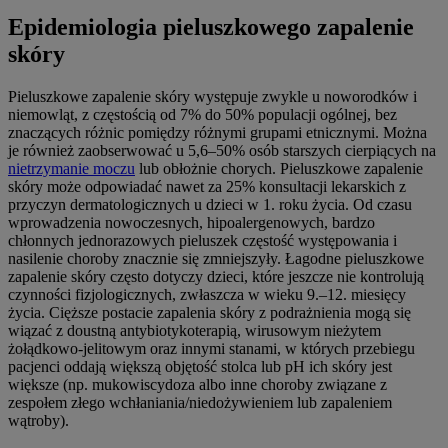
Epidemiologia pieluszkowego zapalenie
skóry
Pieluszkowe zapalenie skóry występuje zwykle u noworodków i
niemowląt, z częstością od 7% do 50% populacji ogólnej, bez
znaczących różnic pomiędzy różnymi grupami etnicznymi. Można
je również zaobserwować u 5,6–50% osób starszych cierpiących na
nietrzymanie moczu
lub obłożnie chorych. Pieluszkowe zapalenie
skóry może odpowiadać nawet za 25% konsultacji lekarskich z
przyczyn dermatologicznych u dzieci w 1. roku życia. Od czasu
wprowadzenia nowoczesnych, hipoalergenowych, bardzo
chłonnych jednorazowych pieluszek częstość występowania i
nasilenie choroby znacznie się zmniejszyły. Łagodne pieluszkowe
zapalenie skóry często dotyczy dzieci, które jeszcze nie kontrolują
czynności fizjologicznych, zwłaszcza w wieku 9.–12. miesięcy
życia. Cięższe postacie zapalenia skóry z podrażnienia mogą się
wiązać z doustną antybiotykoterapią, wirusowym nieżytem
żołądkowo-jelitowym oraz innymi stanami, w których przebiegu
pacjenci oddają większą objętość stolca lub pH ich skóry jest
większe (np. mukowiscydoza albo inne choroby związane z
zespołem złego wchłaniania/niedożywieniem lub zapaleniem
wątroby).