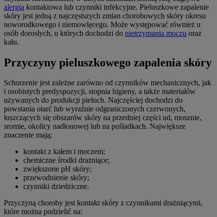
alergia
kontaktowa lub czynniki infekcyjne. Pieluszkowe zapalenie
skóry jest jedną z najczęstszych zmian chorobowych skóry okresu
noworodkowego i niemowlęcego. Może występować również u
osób dorosłych, u których dochodzi do
nietrzymania moczu
oraz
kału.
Przyczyny pieluszkowego zapalenia skóry
Schorzenie jest zależne zarówno od czynników mechanicznych, jak
i osobistych predyspozycji, stopnia higieny, a także materiałów
używanych do produkcji pieluch. Najczęściej dochodzi do
powstania otarć lub wyraźnie odgraniczonych czerwonych,
łuszczących się obszarów skóry na przedniej części ud, mosznie,
sromie, okolicy nadłonowej lub na pośladkach. Największe
znaczenie mają:
kontakt z kałem i moczem;
chemiczne środki drażniące;
zwiększone pH skóry;
przewodnienie skóry;
czynniki dziedziczne.
Przyczyną choroby jest kontakt skóry z czynnikami drażniącymi,
które można podzielić na: