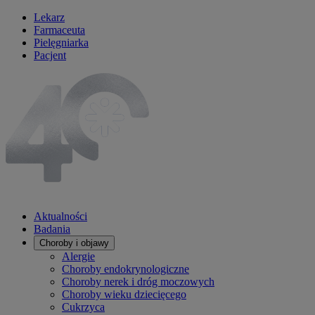
Lekarz
Farmaceuta
Pielęgniarka
Pacjent
Aktualności
Badania
Choroby i objawy
Alergie
Choroby endokrynologiczne
Choroby nerek i dróg moczowych
Choroby wieku dziecięcego
Cukrzyca