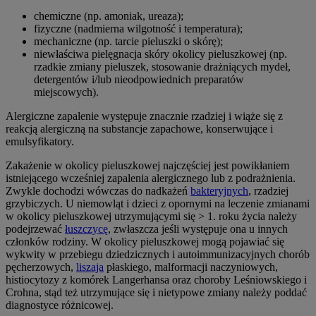
chemiczne (np. amoniak, ureaza);
fizyczne (nadmierna wilgotność i temperatura);
mechaniczne (np. tarcie pieluszki o skórę);
niewłaściwa pielęgnacja skóry okolicy pieluszkowej (np.
rzadkie zmiany pieluszek, stosowanie drażniących mydeł,
detergentów i/lub nieodpowiednich preparatów
miejscowych).
Alergiczne zapalenie występuje znacznie rzadziej i wiąże się z
reakcją alergiczną na substancje zapachowe, konserwujące i
emulsyfikatory.
Zakażenie w okolicy pieluszkowej najczęściej jest powikłaniem
istniejącego wcześniej zapalenia alergicznego lub z podrażnienia.
Zwykle dochodzi wówczas do nadkażeń
bakteryjnych
, rzadziej
grzybiczych. U niemowląt i dzieci z opornymi na leczenie zmianami
w okolicy pieluszkowej utrzymującymi się > 1. roku życia należy
podejrzewać
łuszczycę
, zwłaszcza jeśli występuje ona u innych
członków rodziny. W okolicy pieluszkowej mogą pojawiać się
wykwity w przebiegu dziedzicznych i autoimmunizacyjnych chorób
pęcherzowych,
liszaja
płaskiego, malformacji naczyniowych,
histiocytozy z komórek Langerhansa oraz choroby Leśniowskiego i
Crohna, stąd też utrzymujące się i nietypowe zmiany należy poddać
diagnostyce różnicowej.