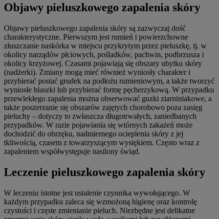
Objawy pieluszkowego zapalenia skóry
Objawy pieluszkowego zapalenia skóry są zazwyczaj dość
charakterystyczne. Pierwszym jest rumień i powierzchowne
złuszczanie naskórka w miejscu przykrytym przez pieluszkę, tj. w
okolicy narządów płciowych, pośladków, pachwin, podbrzusza i
okolicy krzyżowej. Czasami pojawiają się obszary ubytku skóry
(nadżerki). Zmiany mogą mieć również wyniosły charakter i
przybierać postać grudek na podłożu rumieniowym, a także tworzyć
wyniosłe blaszki lub przybierać formę pęcherzykową. W przypadku
przewlekłego zapalenia można obserwować guzki ziarniniakowe, a
także poszerzanie się obszarów zajętych chorobowo poza zasięg
pieluchy – dotyczy to zwłaszcza długotrwałych, zaniedbanych
przypadków. W razie pojawiania się wtórnych zakażeń może
dochodzić do obrzęku, nadmiernego ocieplenia skóry z jej
tkliwością, czasem z towarzyszącym wysiękiem. Często wraz z
zapaleniem współwystępuje nasilony świąd.
Leczenie pieluszkowego zapalenia skóry
W leczeniu istotne jest ustalenie czynnika wywołującego. W
każdym przypadku zaleca się wzmożoną higienę oraz kontrolę
czystości i częste zmienianie pieluch. Niezbędne jest delikatne