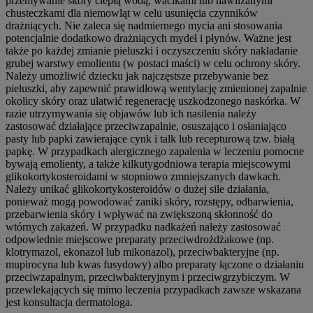
przemywanie skóry ciepłą wodą, wacikami lub nawilżanymi
chusteczkami dla niemowląt w celu usunięcia czynników
drażniących. Nie zaleca się nadmiernego mycia ani stosowania
potencjalnie dodatkowo drażniących mydeł i płynów. Ważne jest
także po każdej zmianie pieluszki i oczyszczeniu skóry nakładanie
grubej warstwy emolientu (w postaci maści) w celu ochrony skóry.
Należy umożliwić dziecku jak najczęstsze przebywanie bez
pieluszki, aby zapewnić prawidłową wentylację zmienionej zapalnie
okolicy skóry oraz ułatwić regenerację uszkodzonego naskórka. W
razie utrzymywania się objawów lub ich nasilenia należy
zastosować działające przeciwzapalnie, osuszająco i osłaniająco
pasty lub papki zawierające cynk i talk lub recepturową tzw. białą
papkę. W przypadkach alergicznego zapalenia w leczeniu pomocne
bywają emolienty, a także kilkutygodniowa terapia miejscowymi
glikokortykosteroidami w stopniowo zmniejszanych dawkach.
Należy unikać glikokortykosteroidów o dużej sile działania,
ponieważ mogą powodować zaniki skóry, rozstępy, odbarwienia,
przebarwienia skóry i wpływać na zwiększoną skłonność do
wtórnych zakażeń. W przypadku nadkażeń należy zastosować
odpowiednie miejscowe preparaty przeciwdrożdżakowe (np.
klotrymazol, ekonazol lub mikonazol), przeciwbakteryjne (np.
mupirocyna lub kwas fusydowy) albo preparaty łączone o działaniu
przeciwzapalnym, przeciwbakteryjnym i przeciwgrzybiczym. W
przewlekających się mimo leczenia przypadkach zawsze wskazana
jest konsultacja dermatologa.