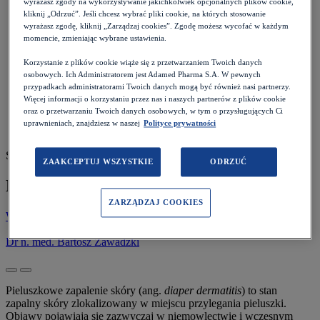
wyrażasz zgody na wykorzystywanie jakichkolwiek opcjonalnych plików cookie,
Pacjent
>
kliknij „Odrzuć”. Jeśli chcesz wybrać pliki cookie, na których stosowanie
Choroby i objawy
>
wyrażasz zgodę, kliknij „Zarządzaj cookies”. Zgodę możesz wycofać w każdym
Choroby wieku dziecięcego
>
momencie, zmieniając wybrane ustawienia.
Pieluszkowe zapalenie skóry
Korzystanie z plików cookie wiąże się z przetwarzaniem Twoich danych
osobowych. Ich Administratorem jest Adamed Pharma S.A. W pewnych
przypadkach administratorami Twoich danych mogą być również nasi partnerzy.
Więcej informacji o korzystaniu przez nas i naszych partnerów z plików cookie
oraz o przetwarzaniu Twoich danych osobowych, w tym o przysługujących Ci
uprawnieniach, znajdziesz w naszej
Polityce prywatności
Szacowany czas czytania: 10 minut
ZAAKCEPTUJ WSZYSTKIE
ODRZUĆ
Pieluszkowe zapalenie skóry
ZARZĄDZAJ COOKIES
Wróć do listy
Data:
26.01.2024
Dr n. med. Bartosz Zawadzki
Pieluszkowe zapalenie skóry (ang.
diaper dermatitis
) to stan
zapalny skóry zlokalizowany w miejscu przylegania pieluszki.
Objawy pojawiają się zazwyczaj w niemowlęctwie i wczesnym