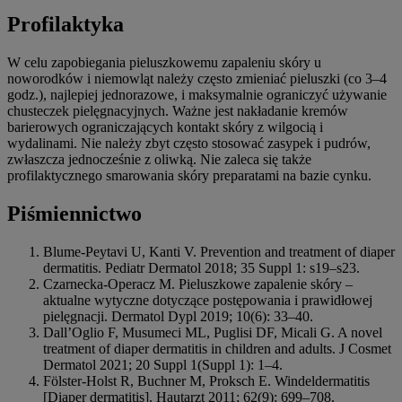
Profilaktyka
W celu zapobiegania pieluszkowemu zapaleniu skóry u
noworodków i niemowląt należy często zmieniać pieluszki (co 3–4
godz.), najlepiej jednorazowe, i maksymalnie ograniczyć używanie
chusteczek pielęgnacyjnych. Ważne jest nakładanie kremów
barierowych ograniczających kontakt skóry z wilgocią i
wydalinami. Nie należy zbyt często stosować zasypek i pudrów,
zwłaszcza jednocześnie z oliwką. Nie zaleca się także
profilaktycznego smarowania skóry preparatami na bazie cynku.
Piśmiennictwo
Blume-Peytavi U, Kanti V. Prevention and treatment of diaper
dermatitis. Pediatr Dermatol 2018; 35 Suppl 1: s19–s23.
Czarnecka-Operacz M. Pieluszkowe zapalenie skóry –
aktualne wytyczne dotyczące postępowania i prawidłowej
pielęgnacji. Dermatol Dypl 2019; 10(6): 33–40.
Dall’Oglio F, Musumeci ML, Puglisi DF, Micali G. A novel
treatment of diaper dermatitis in children and adults. J Cosmet
Dermatol 2021; 20 Suppl 1(Suppl 1): 1–4.
Fölster-Holst R, Buchner M, Proksch E. Windeldermatitis
[Diaper dermatitis]. Hautarzt 2011; 62(9): 699–708.