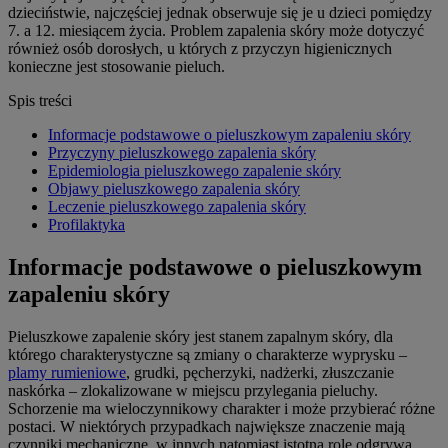
dzieciństwie, najczęściej jednak obserwuje się je u dzieci pomiędzy
7. a 12. miesiącem życia. Problem zapalenia skóry może dotyczyć
również osób dorosłych, u których z przyczyn higienicznych
konieczne jest stosowanie pieluch.
Spis treści
Informacje podstawowe o pieluszkowym zapaleniu skóry
Przyczyny pieluszkowego zapalenia skóry
Epidemiologia pieluszkowego zapalenie skóry
Objawy pieluszkowego zapalenia skóry
Leczenie pieluszkowego zapalenia skóry
Profilaktyka
Informacje podstawowe o pieluszkowym
zapaleniu skóry
Pieluszkowe zapalenie skóry jest stanem zapalnym skóry, dla
którego charakterystyczne są zmiany o charakterze wyprysku –
plamy rumieniowe
, grudki, pęcherzyki, nadżerki, złuszczanie
naskórka – zlokalizowane w miejscu przylegania pieluchy.
Schorzenie ma wieloczynnikowy charakter i może przybierać różne
postaci. W niektórych przypadkach największe znaczenie mają
czynniki mechaniczne, w innych natomiast istotną rolę odgrywa