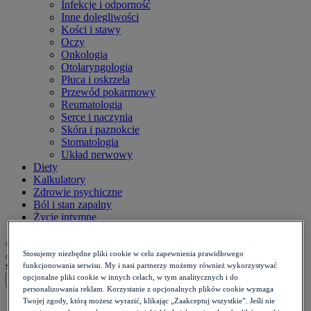
Infekcje i odporność
Inne dolegliwości
Kości i stawy
Oczy
Onkologia
Otolaryngologia
Płuca i oskrzela
Przewód pokarmowy
Reumatologia
Serce i naczynia
Skóra i paznokcie
Stomatologia
Układ nerwowy
Diety
Kalkulatory
Zdrowie psychiczne
Ból i stan zapalny
Życie intymne
Stosujemy niezbędne pliki cookie w celu zapewnienia prawidłowego
szukaj
funkcjonowania serwisu. My i nasi partnerzy możemy również wykorzystywać
opcjonalne pliki cookie w innych celach, w tym analitycznych i do
personalizowania reklam. Korzystanie z opcjonalnych plików cookie wymaga
Twojej zgody, którą możesz wyrazić, klikając „Zaakceptuj wszystkie”. Jeśli nie
Strona główna
>