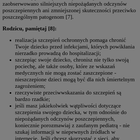
zaobserwowano silniejszych niepożądanych odczynów
poszczepiennych ani zmniejszonej skuteczności przeciwko
poszczególnym patogenom [7].
Rodzicu, pamiętaj [8]:
realizacja szczepień ochronnych pomaga chronić
Twoje dziecko przed infekcjami, których powikłania
nierzadko prowadzą do hospitalizacji;
szczepiąc swoje dziecko, chronisz nie tylko swoją
pociechę, ale także osoby, które ze wskazań
medycznych nie mogą zostać zaszczepione -
nieszczepione dzieci mogą być dla nich śmiertelnym
zagrożeniem;
rzeczywiste przeciwwskazania do szczepień są
bardzo rzadkie;
jeśli masz jakiekolwiek wątpliwości dotyczące
szczepienia swojego dziecka, w tym odnośnie do
niepożądanych odczynów poszczepiennych,
koniecznie porozmawiaj z zaufanym pediatrą - nie
szukaj informacji w niepewnych źródłach w
internecie. Jeśli chcesz skorzystać z sieci, aby