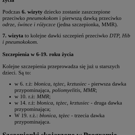
Podczas
6. wizyty
dziecko zostanie zaszczepione
przeciwko
pneumokokom
i pierwszą dawką przeciwko
odrze, śwince i różyczce
(jedna szczepionka, MMR).
7. wizyta
to kolejne dawki szczepień przeciwko
DTP, Hib
i pneumokokom.
Szczepienia w 6-19. roku życia
Kolejne szczepienia przeprowadza się już u starszych
dzieci. Są to:
w 6. r.ż:
błonica, tężec, krztusiec
- pierwsza dawka
przypominająca,
poliomyelitis
,
MMR
;
w 10. r.ż:
MMR
;
w 14. r.ż:
błonica, tężec, krztusiec
- druga dawka
przypominająca;
W 19. r.ż.:
błonica, tężec
- trzecia dawka
przypominająca.
Szczepionki skojarzone w Programie