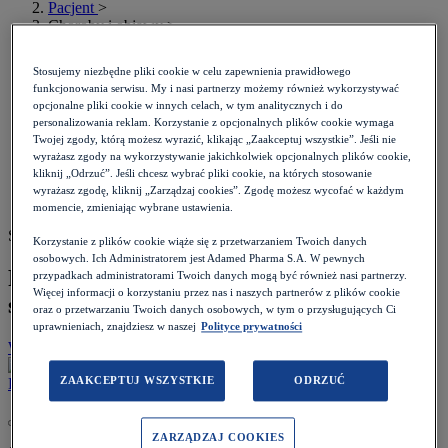
Pacjent
>
Choroby i objawy
>
Choroby wieku dziecięcego
>
Program szczepień ochronnych - jakie szczepionki są
Stosujemy niezbędne pliki cookie w celu zapewnienia prawidłowego
obowiązkowe dla dzieci?
funkcjonowania serwisu. My i nasi partnerzy możemy również wykorzystywać
opcjonalne pliki cookie w innych celach, w tym analitycznych i do
personalizowania reklam. Korzystanie z opcjonalnych plików cookie wymaga
Twojej zgody, którą możesz wyrazić, klikając „Zaakceptuj wszystkie”. Jeśli nie
wyrażasz zgody na wykorzystywanie jakichkolwiek opcjonalnych plików cookie,
kliknij „Odrzuć”. Jeśli chcesz wybrać pliki cookie, na których stosowanie
wyrażasz zgodę, kliknij „Zarządzaj cookies”. Zgodę możesz wycofać w każdym
momencie, zmieniając wybrane ustawienia.
Szacowany czas czytania: 10 minut
Korzystanie z plików cookie wiąże się z przetwarzaniem Twoich danych
osobowych. Ich Administratorem jest Adamed Pharma S.A. W pewnych
Program szczepień ochronnych - jakie
przypadkach administratorami Twoich danych mogą być również nasi partnerzy.
Więcej informacji o korzystaniu przez nas i naszych partnerów z plików cookie
szczepionki są obowiązkowe dla dzieci?
oraz o przetwarzaniu Twoich danych osobowych, w tym o przysługujących Ci
uprawnieniach, znajdziesz w naszej
Polityce prywatności
Wróć do listy
Data:
18.10.2022
ZAAKCEPTUJ WSZYSTKIE
ODRZUĆ
Lek. Katarzyna Gugała
ZARZĄDZAJ COOKIES