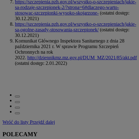
https://szczepienia.pzh.gov.pl/wszystko-o-szczepieniach/jakie-
sa-rodzaje-szczepionek-2/?strona=6#dlaczego-warto-
stosowac-szczepionki-wysoko-skojarzone-
(ostatni dostęp:
30.12.2021)
https://szczepienia.pzh.gov.pl/wszystko-o-szczepieniach/jakie-
sa-ogolne-zasady-stosowania-szczepionek/
(ostatni dostęp:
30.12.2021)
Komunikat Głównego Inspektora Sanitarnego z dnia 28
października 2021 r. W sprawie Programu Szczepień
Ochronnych na rok
2022.
http://dziennikmz.mz.gov.pl/DUM_MZ/2021/85/akt.pdf
(ostatni dostęp: 2.01.2022)
Wróć do listy
Przejdź dalej
POLECAMY