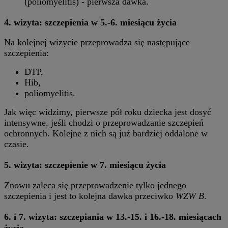
(poliomyelitis) - pierwsza dawka.
4. wizyta: szczepienia w 5.-6. miesiącu życia
Na kolejnej wizycie przeprowadza się następujące
szczepienia:
DTP,
Hib,
poliomyelitis.
Jak więc widzimy, pierwsze pół roku dziecka jest dosyć
intensywne, jeśli chodzi o przeprowadzanie szczepień
ochronnych. Kolejne z nich są już bardziej oddalone w
czasie.
5. wizyta: szczepienie w 7. miesiącu życia
Znowu zaleca się przeprowadzenie tylko jednego
szczepienia i jest to kolejna dawka przeciwko
WZW B
.
6. i 7. wizyta: szczepiania w 13.-15. i 16.-18. miesiącach
życia