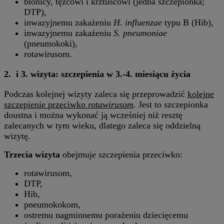
błonicy, tężcowi i krztuścowi (jedna szczepionka;
DTP),
inwazyjnemu zakażeniu
H. influenzae
typu B (Hib),
inwazyjnemu zakażeniu
S. pneumoniae
(pneumokoki),
rotawirusom.
2. i 3. wizyta: szczepienia w 3.-4. miesiącu życia
Podczas kolejnej wizyty zaleca się przeprowadzić
kolejne
szczepienie przeciwko
rotawirusom
. Jest to szczepionka
doustna i można wykonać ją wcześniej niż resztę
zalecanych w tym wieku, dlatego zaleca się oddzielną
wizytę.
Trzecia wizyta
obejmuje szczepienia przeciwko:
rotawirusom,
DTP,
Hib,
pneumokokom,
ostremu nagminnemu porażeniu dziecięcemu