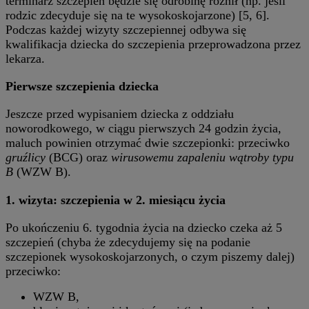
terminarz szczepień będzie się odrobinę różnił (np. jeśli
rodzic zdecyduje się na te wysokoskojarzone) [5, 6].
Podczas każdej wizyty szczepiennej odbywa się
kwalifikacja dziecka do szczepienia przeprowadzona przez
lekarza.
Pierwsze szczepienia dziecka
Jeszcze przed wypisaniem dziecka z oddziału
noworodkowego, w ciągu pierwszych 24 godzin życia,
maluch powinien otrzymać dwie szczepionki: przeciwko
gruźlicy
(BCG) oraz
wirusowemu zapaleniu wątroby typu
B
(WZW B).
1. wizyta: szczepienia w 2. miesiącu życia
Po ukończeniu 6. tygodnia życia na dziecko czeka aż 5
szczepień (chyba że zdecydujemy się na podanie
szczepionek wysokoskojarzonych, o czym piszemy dalej)
przeciwko:
WZW B,