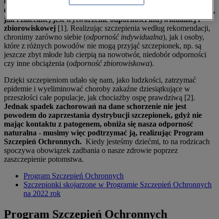
Głównym celem wprowadzenia Programu Szczepień
Ochronnych (zawierającego zarówno szczepienia obowiązkowe,
jak i zalecane) jest wytworzenie odporności indywidualnej i
zbiorowiskowej
[1]. Realizując szczepienia według rekomendacji,
chronimy zarówno siebie (
odporność indywidualna
), jak i osoby,
które z różnych powodów nie mogą przyjąć szczepionek, np. są
jeszcze zbyt młode lub cierpią na nowotwór, niedobór odporności
czy inne obciążenia (
odporność zbiorowiskowa
).
Dzięki szczepieniom udało się nam, jako ludzkości, zatrzymać
epidemie i wyeliminować choroby zakaźne dziesiątkujące w
przeszłości całe populacje, jak chociażby ospę prawdziwą [2].
Jednak spadek zachorowań na dane schorzenie nie jest
powodem do zaprzestania dystrybucji szczepionek, gdyż nie
mając kontaktu z patogenem, obniża się nasza odporność
naturalna - musimy więc podtrzymać ją, realizując Program
Szczepień Ochronnych.
Kiedy jesteśmy dziećmi, to na rodzicach
spoczywa obowiązek zadbania o nasze zdrowie poprzez
zaszczepienie potomstwa.
Program Szczepień Ochronnych
Szczepionki skojarzone w Programie Szczepień Ochronnych
na 2022 rok
Program Szczepień Ochronnych