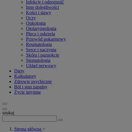
Infekcje i odporność
Inne dolegliwości
Kości i stawy
Oczy
Onkologia
Otolaryngologia
Płuca i oskrzela
Przewód pokarmowy
Reumatologia
Serce i naczynia
Skóra i paznokcie
Stomatologia
Układ nerwowy
Diety
Kalkulatory
Zdrowie psychiczne
Ból i stan zapalny
Życie intymne
szukaj
Strona główna
>