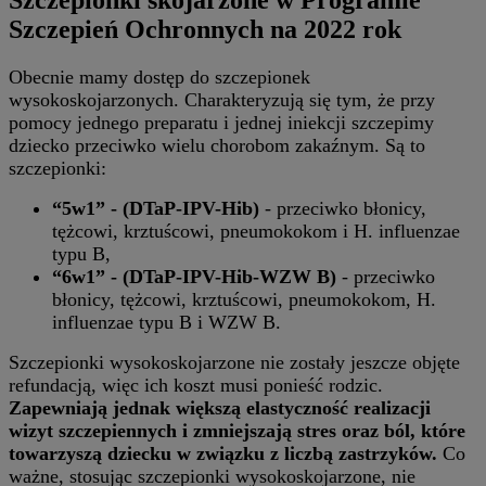
Szczepień Ochronnych na 2022 rok
Obecnie mamy dostęp do szczepionek
wysokoskojarzonych. Charakteryzują się tym, że przy
pomocy jednego preparatu i jednej iniekcji szczepimy
dziecko przeciwko wielu chorobom zakaźnym. Są to
szczepionki:
“5w1” - (DTaP-IPV-Hib)
- przeciwko błonicy,
tężcowi, krztuścowi, pneumokokom i H. influenzae
typu B,
“6w1” - (DTaP-IPV-Hib-WZW B)
- przeciwko
błonicy, tężcowi, krztuścowi, pneumokokom, H.
influenzae typu B i WZW B.
Szczepionki wysokoskojarzone nie zostały jeszcze objęte
refundacją, więc ich koszt musi ponieść rodzic.
Zapewniają jednak większą elastyczność realizacji
wizyt szczepiennych i zmniejszają stres oraz ból, które
towarzyszą dziecku w związku z liczbą zastrzyków.
Co
ważne, stosując szczepionki wysokoskojarzone, nie