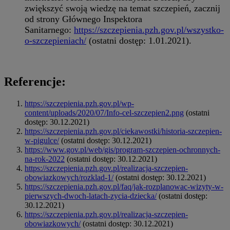
zwiększyć swoją wiedzę na temat szczepień, zacznij
od strony Głównego Inspektora
Sanitarnego:
https://szczepienia.pzh.gov.pl/wszystko-
o-szczepieniach/
(ostatni dostęp: 1.01.2021).
Referencje:
https://szczepienia.pzh.gov.pl/wp-
content/uploads/2020/07/Info-cel-szczepien2.png
(ostatni
dostęp: 30.12.2021)
https://szczepienia.pzh.gov.pl/ciekawostki/historia-szczepien-
w-pigulce/
(ostatni dostęp: 30.12.2021)
https://www.gov.pl/web/gis/program-szczepien-ochronnych-
na-rok-2022
(ostatni dostęp: 30.12.2021)
https://szczepienia.pzh.gov.pl/realizacja-szczepien-
obowiazkowych/rozklad-1/
(ostatni dostęp: 30.12.2021)
https://szczepienia.pzh.gov.pl/faq/jak-rozplanowac-wizyty-w-
pierwszych-dwoch-latach-zycia-dziecka/
(ostatni dostęp:
30.12.2021)
https://szczepienia.pzh.gov.pl/realizacja-szczepien-
obowiazkowych/
(ostatni dostęp: 30.12.2021)