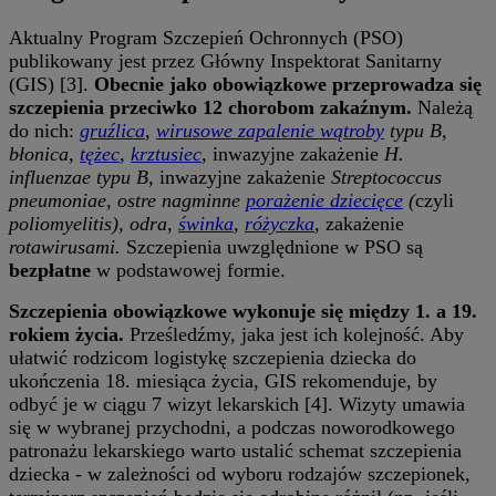
Aktualny Program Szczepień Ochronnych (PSO)
publikowany jest przez Główny Inspektorat Sanitarny
(GIS) [3].
Obecnie jako obowiązkowe przeprowadza się
szczepienia przeciwko 12 chorobom zakaźnym.
Należą
do nich:
gruźlica
,
wirusowe zapalenie wątroby
typu B,
błonica,
tężec
,
krztusiec
,
inwazyjne zakażenie
H.
influenzae typu B,
inwazyjne zakażenie
Streptococcus
pneumoniae, ostre nagminne
porażenie dziecięce
(
czyli
poliomyelitis), odra,
świnka
,
różyczka
,
zakażenie
rotawirusami.
Szczepienia uwzględnione w PSO są
bezpłatne
w podstawowej formie.
Szczepienia obowiązkowe wykonuje się między 1. a 19.
rokiem życia.
Prześledźmy, jaka jest ich kolejność. Aby
ułatwić rodzicom logistykę szczepienia dziecka do
ukończenia 18. miesiąca życia, GIS rekomenduje, by
odbyć je w ciągu 7 wizyt lekarskich [4]. Wizyty umawia
się w wybranej przychodni, a podczas noworodkowego
patronażu lekarskiego warto ustalić schemat szczepienia
dziecka - w zależności od wyboru rodzajów szczepionek,