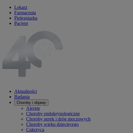
Lekarz
Farmaceuta
Pielęgniarka
Pacjent
Aktualności
Badania
Choroby i objawy
Alergie
Choroby endokrynologiczne
Choroby nerek i dróg moczowych
Choroby wieku dziecięcego
Cukrzyca