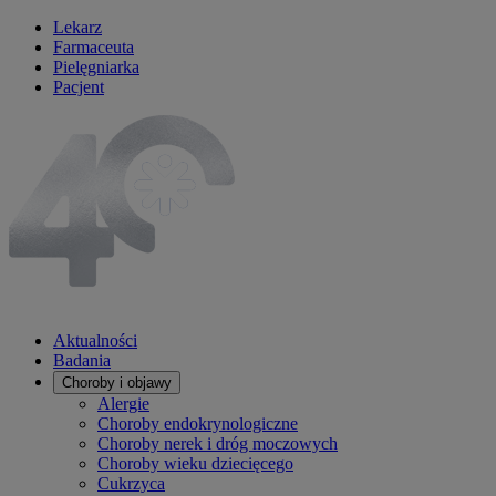
Lekarz
Farmaceuta
Pielęgniarka
Pacjent
Aktualności
Badania
Choroby i objawy
Alergie
Choroby endokrynologiczne
Choroby nerek i dróg moczowych
Choroby wieku dziecięcego
Cukrzyca