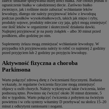
zalecić unikanie spożywania dużej ilości białka. Nie chodzi jednak o
ograniczenie białka w całodziennej diecie. Zarówno białko
zwierzęce, jak i roślinne może zaburzać wchłanianie leków
lewodopy, dlatego nie należy przyjmować leków z lewodopą
podczas posiłków wysokobiałkowych, takich jak mięso i ryby,
produkty sojowe, produkty mleczne czy jaja, gdyż mogą zmniejszyć
one ilość leków w organizmie i skuteczność działania dawki.
Najlepiej przyjmować je na pusty żołądek – albo 30 minut przed
posiłkiem, albo godzinę po nim.
Suplementy żelaza mogą zmniejszać wchłanianie lewodopy. W
przypadku ich przyjmowania należy to robić co najmniej 2 godziny
przed przyjęciem lub 2 godziny po przyjęciu lewodopy.
Aktywność fizyczna a choroba
Parkinsona
Warto połączyć zdrową dietę z ćwiczeniami fizycznymi. Badania
wykazały, że regularne ćwiczenia fizyczne mogą zmniejszyć
objawy u osób chorych. Należy wykonywać takie ćwiczenia, które
podnoszą tętno. Powinno się ćwiczyć około 30 minut dziennie, 5
dni w tygodniu. Warto połączyć ćwiczenia z pobytem na świeżym
powietrzu i w celu syntezy witaminy D przebywać na słońcu 15–20
minut z odkrytymi ramionami i nogami.