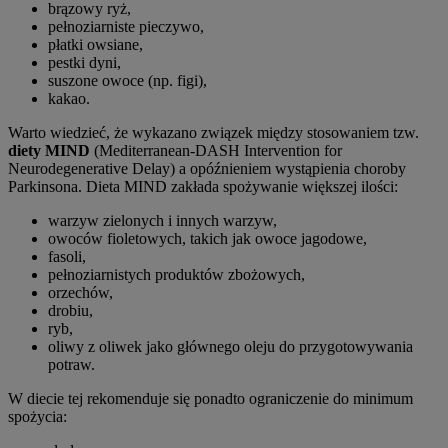
brązowy ryż,
pełnoziarniste pieczywo,
płatki owsiane,
pestki dyni,
suszone owoce (np. figi),
kakao.
Warto wiedzieć, że wykazano związek między stosowaniem tzw.
diety MIND
(Mediterranean-DASH Intervention for
Neurodegenerative Delay) a opóźnieniem wystąpienia choroby
Parkinsona. Dieta MIND zakłada spożywanie większej ilości:
warzyw zielonych i innych warzyw,
owoców fioletowych, takich jak owoce jagodowe,
fasoli,
pełnoziarnistych produktów zbożowych,
orzechów,
drobiu,
ryb,
oliwy z oliwek jako głównego oleju do przygotowywania
potraw.
W diecie tej rekomenduje się ponadto ograniczenie do minimum
spożycia: