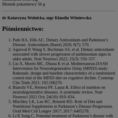
Błonnik pokarmowy 56 g
dr Katarzyna Wolnicka,
mgr Klaudia Wiśniewska
Piśmiennictwo:
Park HA, Ellis AC. Dietary Antioxidants and Parkinson’s
Disease. Antioxidants (Basel) 2020; 9(7): 570.
Agarwal P, Wang Y, Buchman AS, et al. Dietary antioxidants
associated with slower progression of parkinsonian signs in
older adults. Nutr Neurosci 2022; 25(3): 550–557.
Liu X, Morris MC, Dhana K et al. Mediterranean-DASH
Intervention for Neurodegenerative Delay (MIND) study:
Rationale, design and baseline characteristics of a randomized
control trial of the MIND diet on cognitive decline. Contemp
Clin Trials 2021; 102:106270.
Bianchi VE, Herrera PF, Laura R. Effect of nutrition on
neurodegenerative diseases. A systematic review. Nutr
Neurosci 2021 Oct; 24(10): 810–834.
Mischley LK, Lau RC, Bennett RD. Role of Diet and
Nutritional Supplements in Parkinson’s Disease Progression.
Oxid Med Cell Longev 2017; 2017: 6405278.
Li P, Song C. Potential treatment of Parkinson’s disease with