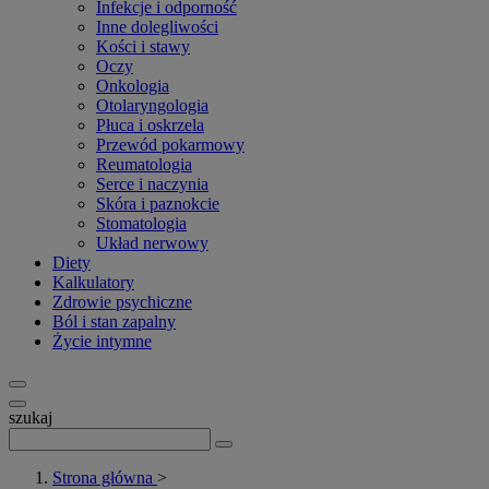
Infekcje i odporność
Inne dolegliwości
Kości i stawy
Oczy
Onkologia
Otolaryngologia
Płuca i oskrzela
Przewód pokarmowy
Reumatologia
Serce i naczynia
Skóra i paznokcie
Stomatologia
Układ nerwowy
Diety
Kalkulatory
Zdrowie psychiczne
Ból i stan zapalny
Życie intymne
szukaj
Strona główna
>