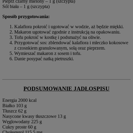
Pieprz czarny mielony – 1 g (szczypta)
Sól biała – 1 g (szczypta)
Sposób przygotowania:
Kalafiora pokroić i ugotować w wodzie, aż będzie miękki.
Makaron ugotować zgodnie z instrukcją na opakowaniu.
Tofu pokroić w kostkę i podsmażyć na oliwie.
Przygotować sos: zblendować kalafiora i mleczko kokosowe
z czosnkiem granulowanym, solą oraz pieprzem.
Wymieszać makaron z sosem i tofu.
Danie posypać natką pietruszki.
PODSUMOWANIE JADŁOSPISU
Energia 2000 kcal
Białko 103 g
Tłuszcz 62 g
Nasycone kwasy tłuszczowe 13 g
Węglowodany 225 g
Cukry proste 60 g
Cholesterol 115,5 mg