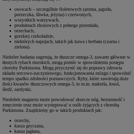
owocach – szczególnie fioletowych (aronia, jagoda,
porzeczka, śliwka, jeżyna) i czerwonych,
wszystkich warzywach,
produktach zbożowych z pełnego przemiału,
orzechach,
gorzkiej czekoladzie,
niektórych napojach, takich jak kawa i herbata (czarna i
zielona).
Niektóre badania sugerują, że tłuszcze omega-3, zawarte głównie w
tłustych rybach morskich, mogą pomóc w spowolnieniu postępu
choroby Parkinsona. Mogą przyczynić się do poprawy zdrowia
układu sercowo-naczyniowego, funkcjonowania mózgu i spowolnić
tempo spadku zdolności poznawczych. Ryby, które zawierają duże
ilości kwasów tłuszczowych omega-3, to m.in. makrela, łosoś,
śledź, sardynki.
Niedobór magnezu może powodować skurcze nóg, bezsenność i
zmęczenie oraz może występować u osób żyjących z chorobą
Parkinsona. Znajdziemy go w takich produktach jak:
orzechy,
kasza gryczana,
kasza jaglana,