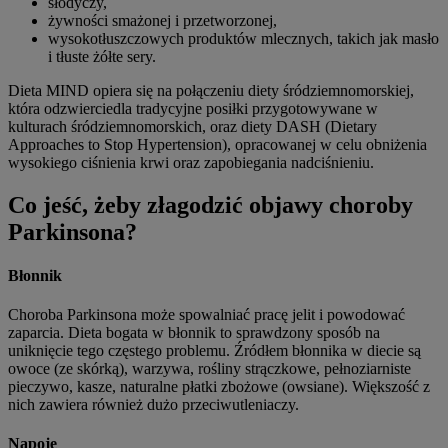
słodyczy,
żywności smażonej i przetworzonej,
wysokotłuszczowych produktów mlecznych, takich jak masło
i tłuste żółte sery.
Dieta MIND opiera się na połączeniu diety śródziemnomorskiej,
która odzwierciedla tradycyjne posiłki przygotowywane w
kulturach śródziemnomorskich, oraz diety DASH (Dietary
Approaches to Stop Hypertension), opracowanej w celu obniżenia
wysokiego ciśnienia krwi oraz zapobiegania nadciśnieniu.
Co jeść, żeby złagodzić objawy choroby
Parkinsona?
Błonnik
Choroba Parkinsona może spowalniać pracę jelit i powodować
zaparcia. Dieta bogata w błonnik to sprawdzony sposób na
uniknięcie tego częstego problemu. Źródłem błonnika w diecie są
owoce (ze skórką), warzywa, rośliny strączkowe, pełnoziarniste
pieczywo, kasze, naturalne płatki zbożowe (owsiane). Większość z
nich zawiera również dużo przeciwutleniaczy.
Napoje