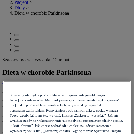
Pacjent
>
Diety
>
Dieta w chorobie Parkinsona
Szacowany czas czytania: 12 minut
Dieta w chorobie Parkinsona
Wróć do listy
Data:
09.09.2022
Stosujemy niezbędne pliki cookie w celu zapewnienia prawidłowego
Osoby cierpiące na chorobę Parkinsona mogą wspierać leczenie
funkcjonowania serwisu. My i nasi partnerzy możemy również wykorzystywać
odpowiednią dietą. W chorobie Parkinsona przyjmowanie leków
opcjonalne pliki cookie w innych celach, w tym analitycznych i do
personalizowania reklam. Korzystanie z opcjonalnych plików cookie wymaga
może wymagać zmiany pór posiłków, a zmiany w diecie takie jak
Twojej zgody, którą możesz wyrazić, klikając „Zaakceptuj wszystkie”. Jeśli nie
spożywanie większej ilości przeciwutleniaczy, kwasów
wyrażasz zgody na wykorzystywanie jakichkolwiek opcjonalnych plików cookie,
tłuszczowych omega-3, błonnika i magnezu mogą pomóc w
kliknij „Odrzuć”. Jeśli chcesz wybrać pliki cookie, na których stosowanie
złagodzeniu niektórych objawów. Lekarz lub dietetyk może zalecić
wyrażasz zgodę, kliknij „Zarządzaj cookies”. Zgodę możesz wycofać w każdym
zdrową, zbilansowaną dietę, która będzie odpowiadać potrzebom