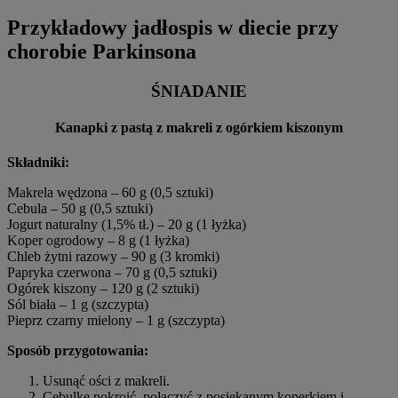
Przykładowy jadłospis w diecie przy
chorobie Parkinsona
ŚNIADANIE
Kanapki z pastą z makreli z ogórkiem kiszonym
Składniki:
Makrela wędzona – 60 g (0,5 sztuki)
Cebula – 50 g (0,5 sztuki)
Jogurt naturalny (1,5% tł.) – 20 g (1 łyżka)
Koper ogrodowy – 8 g (1 łyżka)
Chleb żytni razowy – 90 g (3 kromki)
Papryka czerwona – 70 g (0,5 sztuki)
Ogórek kiszony – 120 g (2 sztuki)
Sól biała – 1 g (szczypta)
Pieprz czarny mielony – 1 g (szczypta)
Sposób przygotowania:
Usunąć ości z makreli.
Cebulkę pokroić, połączyć z posiekanym koperkiem i