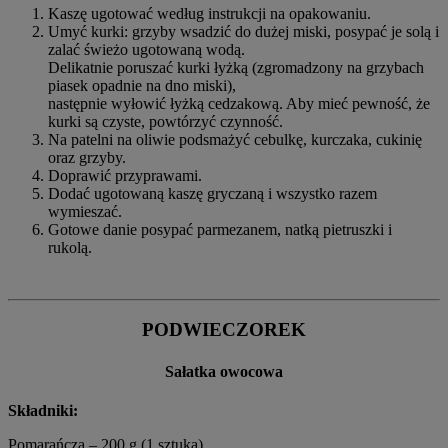
Kaszę ugotować według instrukcji na opakowaniu.
Umyć kurki: grzyby wsadzić do dużej miski, posypać je solą i
zalać świeżo ugotowaną wodą.
Delikatnie poruszać kurki łyżką (zgromadzony na grzybach
piasek opadnie na dno miski),
następnie wyłowić łyżką cedzakową. Aby mieć pewność, że
kurki są czyste, powtórzyć czynność.
Na patelni na oliwie podsmażyć cebulkę, kurczaka, cukinię
oraz grzyby.
Doprawić przyprawami.
Dodać ugotowaną kaszę gryczaną i wszystko razem
wymieszać.
Gotowe danie posypać parmezanem, natką pietruszki i
rukolą.
PODWIECZOREK
Sałatka owocowa
Składniki:
Pomarańcza – 200 g (1 sztuka)