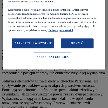
momencie, zmieniając wybrane ustawienia.
pacjenta i poprawi jego samopoczucie. Pomocne mogą być również
ćwiczenia fizyczne.
Korzystanie z plików cookie wiąże się z przetwarzaniem Twoich danych
osobowych. Ich Administratorem jest Adamed Pharma S.A. W pewnych
Spis treści:
przypadkach administratorami Twoich danych mogą być również nasi partnerzy.
Więcej informacji o korzystaniu przez nas i naszych partnerów z plików cookie
Zasady zdrowego żywienia w chorobie Parkinsona
oraz o przetwarzaniu Twoich danych osobowych, w tym o przysługujących Ci
Co jeść, żeby złagodzić objawy choroby Parkinsona?
uprawnieniach, znajdziesz w naszej
Polityce prywatności
Leki a dieta przy chorobie Parkinsona
Aktywność fizyczna a choroba Parkinsona
Przykładowy jadłospis w diecie przy chorobie Parkinsona
ZAAKCEPTUJ WSZYSTKIE
ODRZUĆ
Zasady zdrowego żywienia w chorobie
Parkinsona
ZARZĄDZAJ COOKIES
Niektóre produkty spożywcze mogą korzystnie wpływać na
spowolnienie postępu choroby lub obniżenie ryzyka jej wystąpienia.
Jednym z elementów zdrowej diety w chorobie Parkinsona jest
spożywanie produktów zawierających przeciwutleniacze
.
Pomagają one chronić komórki m.in. przed takimi szkodliwymi
czynnikami jak zanieczyszczenie powietrza czy dym papierosowy.
Wykazano, że mogą mieć korzystne działanie w opóźnianiu
rozwijania się objawów choroby. Przeciwutleniacze, czyli
antyoksydanty, znajdują się w: