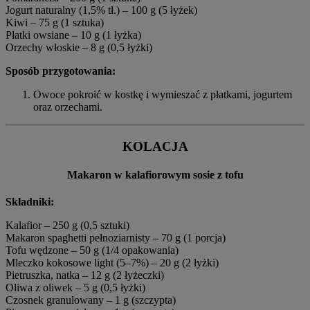
Jogurt naturalny (1,5% tł.) – 100 g (5 łyżek)
Kiwi – 75 g (1 sztuka)
Płatki owsiane – 10 g (1 łyżka)
Orzechy włoskie – 8 g (0,5 łyżki)
Sposób przygotowania:
Owoce pokroić w kostkę i wymieszać z płatkami, jogurtem
oraz orzechami.
KOLACJA
Makaron w kalafiorowym sosie z tofu
Składniki:
Kalafior – 250 g (0,5 sztuki)
Makaron spaghetti pełnoziarnisty – 70 g (1 porcja)
Tofu wędzone – 50 g (1/4 opakowania)
Mleczko kokosowe light (5–7%) – 20 g (2 łyżki)
Pietruszka, natka – 12 g (2 łyżeczki)
Oliwa z oliwek – 5 g (0,5 łyżki)
Czosnek granulowany – 1 g (szczypta)