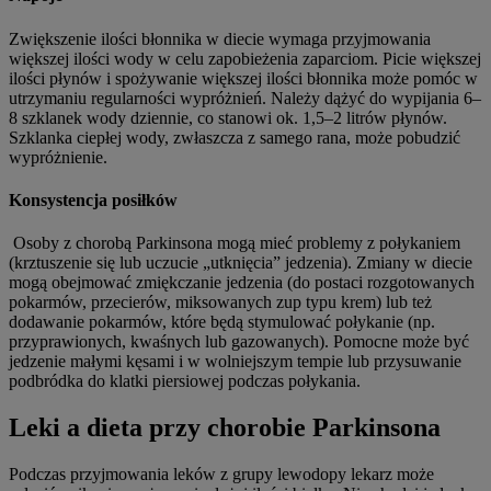
Zwiększenie ilości błonnika w diecie wymaga przyjmowania
większej ilości wody w celu zapobieżenia zaparciom. Picie większej
ilości płynów i spożywanie większej ilości błonnika może pomóc w
utrzymaniu regularności wypróżnień. Należy dążyć do wypijania 6–
8 szklanek wody dziennie, co stanowi ok. 1,5–2 litrów płynów.
Szklanka ciepłej wody, zwłaszcza z samego rana, może pobudzić
wypróżnienie.
Konsystencja posiłków
Osoby z chorobą Parkinsona mogą mieć problemy z połykaniem
(krztuszenie się lub uczucie „utknięcia” jedzenia). Zmiany w diecie
mogą obejmować zmiękczanie jedzenia (do postaci rozgotowanych
pokarmów, przecierów, miksowanych zup typu krem) lub też
dodawanie pokarmów, które będą stymulować połykanie (np.
przyprawionych, kwaśnych lub gazowanych). Pomocne może być
jedzenie małymi kęsami i w wolniejszym tempie lub przysuwanie
podbródka do klatki piersiowej podczas połykania.
Leki a dieta przy chorobie Parkinsona
Podczas przyjmowania leków z grupy lewodopy lekarz może