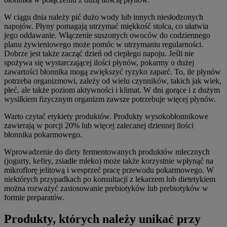
W ciągu dnia należy pić dużo wody lub innych niesłodzonych
napojów. Płyny pomagają utrzymać miękkość stolca, co ułatwia
jego oddawanie. Włączenie suszonych owoców do codziennego
planu żywieniowego może pomóc w utrzymaniu regularności.
Dobrze jest także zacząć dzień od ciepłego napoju. Jeśli nie
spożywa się wystarczającej ilości płynów, pokarmy o dużej
zawartości błonnika mogą zwiększyć ryzyko zaparć. To, ile płynów
potrzeba organizmowi, zależy od wielu czynników, takich jak wiek,
płeć, ale także poziom aktywności i klimat. W dni gorące i z dużym
wysiłkiem fizycznym organizm zawsze potrzebuje więcej płynów.
Warto czytać etykiety produktów. Produkty wysokobłonnikowe
zawierają w porcji 20% lub więcej zalecanej dziennej ilości
błonnika pokarmowego.
Wprowadzenie do diety fermentowanych produktów mlecznych
(jogurty, kefiry, zsiadłe mleko) może także korzystnie wpłynąć na
mikroflorę jelitową i wesprzeć pracę przewodu pokarmowego. W
niektórych przypadkach po konsultacji z lekarzem lub dietetykiem
można rozważyć zastosowanie prebiotyków lub prebiotyków w
formie preparatów.
Produkty, których należy unikać przy