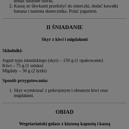
dodać suszone śliwki.
Kaszę ze śliwkami przełożyć do miseczki, dodać kawałki
banana i nasiona słonecznika. Polać jogurtem.
II ŚNIADANIE
Skyr z kiwi i migdałami
Składniki:
Jogurt typu islandzkiego (skyr) – 150 g (1 opakowanie)
Kiwi – 75 g (1 sztuka)
Migdały – 30 g (2 łyżki)
Sposób przygotowania:
Skyr wymieszać z pokrojonym i obranym kiwi oraz
migdałami.
OBIAD
Wegetariański gulasz z kiszoną kapustą i kaszą