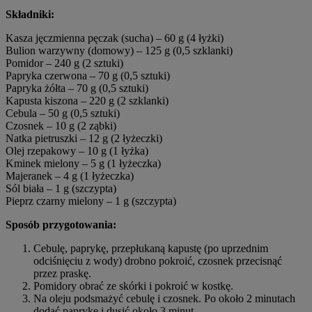
Składniki:
Kasza jęczmienna pęczak (sucha) – 60 g (4 łyżki)
Bulion warzywny (domowy) – 125 g (0,5 szklanki)
Pomidor – 240 g (2 sztuki)
Papryka czerwona – 70 g (0,5 sztuki)
Papryka żółta – 70 g (0,5 sztuki)
Kapusta kiszona – 220 g (2 szklanki)
Cebula – 50 g (0,5 sztuki)
Czosnek – 10 g (2 ząbki)
Natka pietruszki – 12 g (2 łyżeczki)
Olej rzepakowy – 10 g (1 łyżka)
Kminek mielony – 5 g (1 łyżeczka)
Majeranek – 4 g (1 łyżeczka)
Sól biała – 1 g (szczypta)
Pieprz czarny mielony – 1 g (szczypta)
Sposób przygotowania:
Cebulę, paprykę, przepłukaną kapustę (po uprzednim
odciśnięciu z wody) drobno pokroić, czosnek przecisnąć
przez praskę.
Pomidory obrać ze skórki i pokroić w kostkę.
Na oleju podsmażyć cebulę i czosnek. Po około 2 minutach
dodać paprykę i dusić około 3 minut.