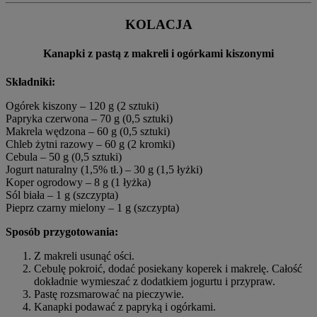
KOLACJA
Kanapki z pastą z makreli i ogórkami kiszonymi
Składniki:
Ogórek kiszony – 120 g (2 sztuki)
Papryka czerwona – 70 g (0,5 sztuki)
Makrela wędzona – 60 g (0,5 sztuki)
Chleb żytni razowy – 60 g (2 kromki)
Cebula – 50 g (0,5 sztuki)
Jogurt naturalny (1,5% tł.) – 30 g (1,5 łyżki)
Koper ogrodowy – 8 g (1 łyżka)
Sól biała – 1 g (szczypta)
Pieprz czarny mielony – 1 g (szczypta)
Sposób przygotowania:
Z makreli usunąć ości.
Cebulę pokroić, dodać posiekany koperek i makrelę. Całość
dokładnie wymieszać z dodatkiem jogurtu i przypraw.
Pastę rozsmarować na pieczywie.
Kanapki podawać z papryką i ogórkami.