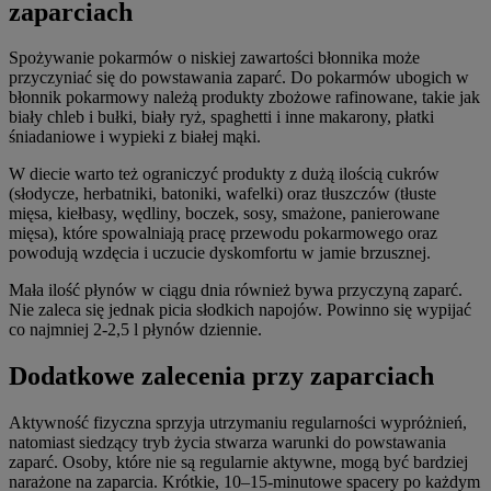
zaparciach
Spożywanie pokarmów o niskiej zawartości błonnika może
przyczyniać się do powstawania zaparć. Do pokarmów ubogich w
błonnik pokarmowy należą produkty zbożowe rafinowane, takie jak
biały chleb i bułki, biały ryż, spaghetti i inne makarony, płatki
śniadaniowe i wypieki z białej mąki.
W diecie warto też ograniczyć produkty z dużą ilością cukrów
(słodycze, herbatniki, batoniki, wafelki) oraz tłuszczów (tłuste
mięsa, kiełbasy, wędliny, boczek, sosy, smażone, panierowane
mięsa), które spowalniają pracę przewodu pokarmowego oraz
powodują wzdęcia i uczucie dyskomfortu w jamie brzusznej.
Mała ilość płynów w ciągu dnia również bywa przyczyną zaparć.
Nie zaleca się jednak picia słodkich napojów. Powinno się wypijać
co najmniej 2-2,5 l płynów dziennie.
Dodatkowe zalecenia przy zaparciach
Aktywność fizyczna sprzyja utrzymaniu regularności wypróżnień,
natomiast siedzący tryb życia stwarza warunki do powstawania
zaparć. Osoby, które nie są regularnie aktywne, mogą być bardziej
narażone na zaparcia. Krótkie, 10–15-minutowe spacery po każdym