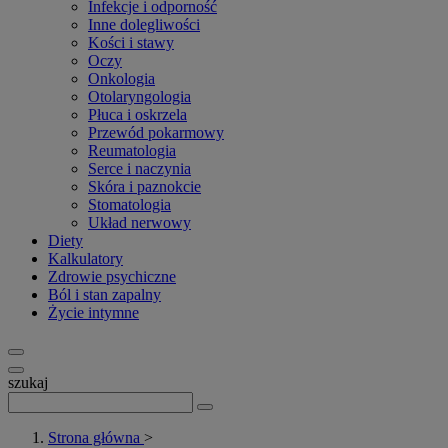
Infekcje i odporność
Inne dolegliwości
Kości i stawy
Oczy
Onkologia
Otolaryngologia
Płuca i oskrzela
Przewód pokarmowy
Reumatologia
Serce i naczynia
Skóra i paznokcie
Stomatologia
Układ nerwowy
Diety
Kalkulatory
Zdrowie psychiczne
Ból i stan zapalny
Życie intymne
szukaj
Strona główna
>