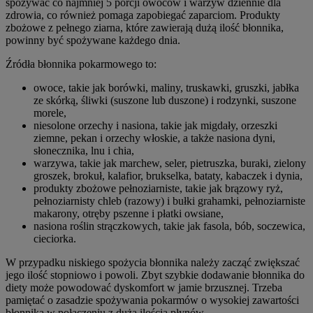
spożywać co najmniej 5 porcji owoców i warzyw dziennie dla
zdrowia, co również pomaga zapobiegać zaparciom. Produkty
zbożowe z pełnego ziarna, które zawierają dużą ilość błonnika,
powinny być spożywane każdego dnia.
Źródła błonnika pokarmowego to:
owoce, takie jak borówki, maliny, truskawki, gruszki, jabłka
ze skórką, śliwki (suszone lub duszone) i rodzynki, suszone
morele,
niesolone orzechy i nasiona, takie jak migdały, orzeszki
ziemne, pekan i orzechy włoskie, a także nasiona dyni,
słonecznika, lnu i chia,
warzywa, takie jak marchew, seler, pietruszka, buraki, zielony
groszek, brokuł, kalafior, brukselka, bataty, kabaczek i dynia,
produkty zbożowe pełnoziarniste, takie jak brązowy ryż,
pełnoziarnisty chleb (razowy) i bułki grahamki, pełnoziarniste
makarony, otręby pszenne i płatki owsiane,
nasiona roślin strączkowych, takie jak fasola, bób, soczewica,
cieciorka.
W przypadku niskiego spożycia błonnika należy zacząć zwiększać
jego ilość stopniowo i powoli. Zbyt szybkie dodawanie błonnika do
diety może powodować dyskomfort w jamie brzusznej. Trzeba
pamiętać o zasadzie spożywania pokarmów o wysokiej zawartości
błonnika w połączeniu z dużą ilością płynów.