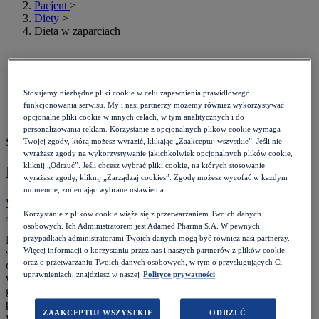
Pacjent
>
Diety
>
Dieta w zaparciach
Stosujemy niezbędne pliki cookie w celu zapewnienia prawidłowego
funkcjonowania serwisu. My i nasi partnerzy możemy również wykorzystywać
opcjonalne pliki cookie w innych celach, w tym analitycznych i do
personalizowania reklam. Korzystanie z opcjonalnych plików cookie wymaga
Szacowany czas czytania: 9 minut
Twojej zgody, którą możesz wyrazić, klikając „Zaakceptuj wszystkie”. Jeśli nie
wyrażasz zgody na wykorzystywanie jakichkolwiek opcjonalnych plików cookie,
kliknij „Odrzuć”. Jeśli chcesz wybrać pliki cookie, na których stosowanie
Dieta w zaparciach
wyrażasz zgodę, kliknij „Zarządzaj cookies”. Zgodę możesz wycofać w każdym
momencie, zmieniając wybrane ustawienia.
Wróć do listy
Data:
20.09.2022
Korzystanie z plików cookie wiąże się z przetwarzaniem Twoich danych
osobowych. Ich Administratorem jest Adamed Pharma S.A. W pewnych
Na zaparcia cierpi wiele osób. O zaparciach mówimy wtedy, kiedy
przypadkach administratorami Twoich danych mogą być również nasi partnerzy.
Więcej informacji o korzystaniu przez nas i naszych partnerów z plików cookie
stolec jest oddawany rzadziej niż 3 razy w tygodniu. Objawy mogą
oraz o przetwarzaniu Twoich danych osobowych, w tym o przysługujących Ci
obejmować trudności w oddawaniu stolca i uczucie, że nie został
uprawnieniach, znajdziesz w naszej
Polityce prywatności
wydalony cały stolec. Stolce mogą być twarde, suche lub
grudkowate. Przyczyny zaparć są różne. Niekiedy jest to objaw
poważnej choroby, dlatego w przypadku zmiany cyklu wypróżnień
ZAAKCEPTUJ WSZYSTKIE
ODRZUĆ
warto skonsultować się z lekarzem.