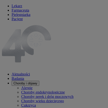
Lekarz
Farmaceuta
Pielęgniarka
Pacjent
Aktualności
Badania
Choroby i objawy
Alergie
Choroby endokrynologiczne
Choroby nerek i dróg moczowych
Choroby wieku dziecięcego
Cukrzyca