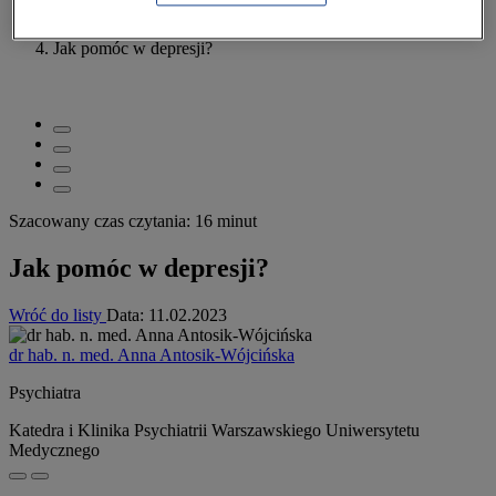
Pacjent
>
Zdrowie psychiczne
>
Jak pomóc w depresji?
Szacowany czas czytania: 16 minut
Jak pomóc w depresji?
Wróć do listy
Data:
11.02.2023
dr hab. n. med. Anna Antosik-Wójcińska
Psychiatra
Katedra i Klinika Psychiatrii Warszawskiego Uniwersytetu
Medycznego