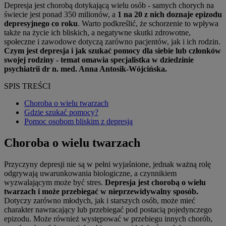
Depresja jest chorobą dotykającą wielu osób - samych chorych na
świecie jest ponad 350 milionów, a
1 na 20 z nich doznaje epizodu
depresyjnego co roku
. Warto podkreślić, że schorzenie to wpływa
także na życie ich bliskich, a negatywne skutki zdrowotne,
społeczne i zawodowe dotyczą zarówno pacjentów, jak i ich rodzin.
C
zym jest depresja i jak szukać pomocy dla siebie lub członków
swojej rodziny - temat omawia specjalistka w dziedzinie
psychiatrii dr n. med. Anna Antosik-Wójcińska.
SPIS TREŚCI
Choroba o wielu twarzach
Gdzie szukać pomocy?
Pomoc osobom bliskim z depresją
Choroba o wielu twarzach
Przyczyny depresji nie są w pełni wyjaśnione, jednak ważną rolę
odgrywają uwarunkowania biologiczne, a czynnikiem
wyzwalającym może być stres.
Depresja jest chorobą o wielu
twarzach i może przebiegać w nieprzewidywalny sposób.
Dotyczy zarówno młodych, jak i starszych osób, może mieć
charakter nawracający lub przebiegać pod postacią pojedynczego
epizodu. Może również występować w przebiegu innych chorób,