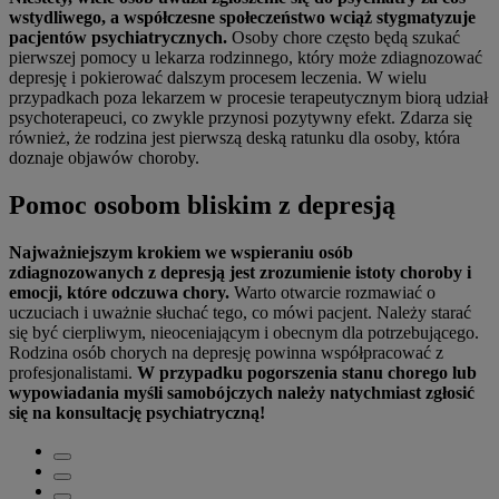
wstydliwego, a współczesne społeczeństwo wciąż stygmatyzuje
pacjentów psychiatrycznych.
Osoby chore często będą szukać
pierwszej pomocy u lekarza rodzinnego, który może zdiagnozować
depresję i pokierować dalszym procesem leczenia. W wielu
przypadkach poza lekarzem w procesie terapeutycznym biorą udział
psychoterapeuci, co zwykle przynosi pozytywny efekt. Zdarza się
również, że rodzina jest pierwszą deską ratunku dla osoby, która
doznaje objawów choroby.
Pomoc osobom bliskim z depresją
Najważniejszym krokiem we wspieraniu osób
zdiagnozowanych z depresją jest zrozumienie istoty choroby i
emocji, które odczuwa chory.
Warto otwarcie rozmawiać o
uczuciach i uważnie słuchać tego, co mówi pacjent. Należy starać
się być cierpliwym, nieoceniającym i obecnym dla potrzebującego.
Rodzina osób chorych na depresję powinna współpracować z
profesjonalistami.
W przypadku pogorszenia stanu chorego lub
wypowiadania myśli samobójczych należy natychmiast zgłosić
się na konsultację psychiatryczną!