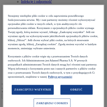
Infekcje i odporność
Inne dolegliwości
Kości i stawy
Oczy
Stosujemy niezbędne pliki cookie w celu zapewnienia prawidłowego
Onkologia
funkcjonowania serwisu. My i nasi partnerzy możemy również wykorzystywać
Otolaryngologia
opcjonalne pliki cookie w innych celach, w tym analitycznych i do
Płuca i oskrzela
personalizowania reklam. Korzystanie z opcjonalnych plików cookie wymaga
Przewód pokarmowy
Twojej zgody, którą możesz wyrazić, klikając „Zaakceptuj wszystkie”. Jeśli nie
Reumatologia
wyrażasz zgody na wykorzystywanie jakichkolwiek opcjonalnych plików cookie,
Serce i naczynia
kliknij „Odrzuć”. Jeśli chcesz wybrać pliki cookie, na których stosowanie
Skóra i paznokcie
wyrażasz zgodę, kliknij „Zarządzaj cookies”. Zgodę możesz wycofać w każdym
Stomatologia
momencie, zmieniając wybrane ustawienia.
Układ nerwowy
Korzystanie z plików cookie wiąże się z przetwarzaniem Twoich danych
Diety
osobowych. Ich Administratorem jest Adamed Pharma S.A. W pewnych
Kalkulatory
przypadkach administratorami Twoich danych mogą być również nasi partnerzy.
Zdrowie psychiczne
Więcej informacji o korzystaniu przez nas i naszych partnerów z plików cookie
Ból i stan zapalny
oraz o przetwarzaniu Twoich danych osobowych, w tym o przysługujących Ci
Życie intymne
uprawnieniach, znajdziesz w naszej
Polityce prywatności
ZAAKCEPTUJ WSZYSTKIE
ODRZUĆ
szukaj
ZARZĄDZAJ COOKIES
Strona główna
>