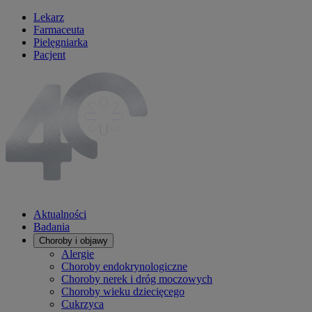
Lekarz
Farmaceuta
Pielęgniarka
Pacjent
Aktualności
Badania
Choroby i objawy
Alergie
Choroby endokrynologiczne
Choroby nerek i dróg moczowych
Choroby wieku dziecięcego
Cukrzyca