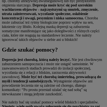
np. choroby afektywnej dwubiegunowej lub być predyktorem
otępienia starczego.
Depresja może kryć się pod szerokim
wachlarzem objawów - najczęstszymi są smutek, zmęczenie,
utrata zainteresowań, wycofanie społeczne, osłabienie
koncentracji i uwagi, pesymizm i niska samoocena.
Choroba
może zaburzać też rytmy biologiczne poprzez wpływ na sen,
łaknienie czy libido. Kolejną maską depresji są zaburzenia
somatyczne manifestujące się jako dolegliwości z różnych części
ciała, które nie reagują na standardowe leczenie. Nie należy
ignorować takich objawów u siebie ani u bliskich!
Gdzie szukać pomocy?
Depresja jest chorobą, którą należy leczyć.
Nie jest chwilowym
zaburzeniem samopoczucia i może nie ustąpić samoistnie. W
zaawansowanych stadiach prowadzi do izolacji społecznej,
wycofania się z relacji z bliskim, zarzucenia aktywności
zawodowej.
Może być też chorobą śmiertelną, prowadzącą do
myśli i tendencji samobójczych.
Wystąpienie objawów ani
powodzenie leczenia nie są zależne od chorego, dlatego
komunikaty: “Po prostu przestań użalać się nad sobą” są
niewskazane i mogą jedynie zaszkodzić.
Nie należy bać się szukać pomocy wśród bliskich i specjalistów.
Niestety, wiele osób uważa zgłoszenie się do psychiatry za coś