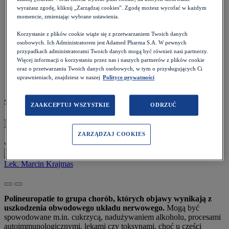
Pacjent
>
wyrażasz zgodę, kliknij „Zarządzaj cookies”. Zgodę możesz wycofać w każdym
Ból i stan zapalny
>
momencie, zmieniając wybrane ustawienia.
Polineuropatie - co warto wiedzieć?
Korzystanie z plików cookie wiąże się z przetwarzaniem Twoich danych
osobowych. Ich Administratorem jest Adamed Pharma S.A. W pewnych
przypadkach administratorami Twoich danych mogą być również nasi partnerzy.
Więcej informacji o korzystaniu przez nas i naszych partnerów z plików cookie
oraz o przetwarzaniu Twoich danych osobowych, w tym o przysługujących Ci
uprawnieniach, znajdziesz w naszej
Polityce prywatności
Szacowany czas czytania: 8 minut
ZAAKCEPTUJ WSZYSTKIE
ODRZUĆ
Polineuropatie - co warto wiedzieć?
ZARZĄDZAJ COOKIES
Wróć do listy
Data:
29.11.2023
Lek. Marcin Krajmas
Polineuropatie to grupa chorób, których objawy wynikają z
uszkodzenia obwodowego układu nerwowego.
Mogą być
spowodowane m.in. cukrzycą, nadużywaniem alkoholu, procesami
autoimmunologicznymi, lekami czy toksynami, choć u części