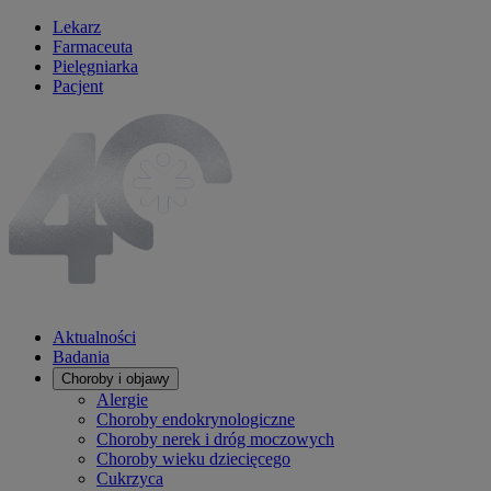
Lekarz
Farmaceuta
Pielęgniarka
Pacjent
Aktualności
Badania
Choroby i objawy
Alergie
Choroby endokrynologiczne
Choroby nerek i dróg moczowych
Choroby wieku dziecięcego
Cukrzyca