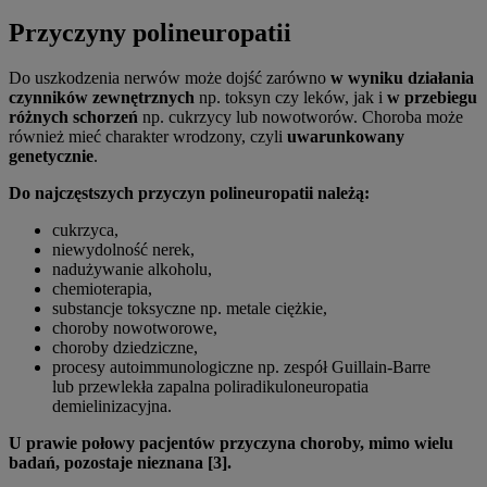
Przyczyny polineuropatii
Do uszkodzenia nerwów może dojść zarówno
w wyniku działania
czynników zewnętrznych
np. toksyn czy leków, jak i
w przebiegu
różnych schorzeń
np. cukrzycy lub nowotworów. Choroba może
również mieć charakter wrodzony, czyli
uwarunkowany
genetycznie
.
Do najczęstszych przyczyn polineuropatii należą:
cukrzyca,
niewydolność nerek,
nadużywanie alkoholu,
chemioterapia,
substancje toksyczne np. metale ciężkie,
choroby nowotworowe,
choroby dziedziczne,
procesy autoimmunologiczne np. zespół Guillain-Barre
lub przewlekła zapalna poliradikuloneuropatia
demielinizacyjna.
U prawie połowy pacjentów przyczyna choroby, mimo wielu
badań, pozostaje nieznana [3].