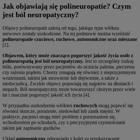
Jak objawiają się polineuropatie? Czym
jest ból neuropatyczny?
Objawy polineuropatii zależą od tego, jakiego typu włókna
nerwowe zostały uszkodzone. Na tej podstawie można wyróżnić
polineuropatie czuciowe, ruchowe, autonomiczne oraz mieszane
[1].
Objawem, który może znacząco pogorszyć jakość życia osób z
polineuropatią jest ból neuropatyczny.
Jest to szczególny rodzaj
bólu, porównywany przez pacjentów do uczucia palenia, pieczenia
czy rażenia prądem. Chorzy zmagają się również z nieprzyjemnymi
wrażeniami, takimi jak mrowienie lub drętwienie, a także z
niedoczulicą. Zwykle objawy pojawiają się najpierw na dłoniach i
stopach. Ból neuropatyczny może towarzyszyć chorym przez wiele
lat i znacznie pogorszyć jakość ich życia [4].
W przypadku uszkodzenia włókien
ruchowych
mogą pojawić się
również skurcze, porażenie, niedowład lub zanik mięśni. W
praktyce, pacjenci mogą mieć problem z poruszaniem się,
wchodzeniem po schodach, czy z precyzyjnymi czynnościami
takimi jak zapinanie guzików.
Układ
autonomiczny
odpowiada z kolei za przekazywanie