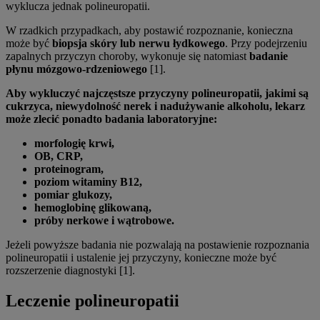
wyklucza jednak polineuropatii.
W rzadkich przypadkach, aby postawić rozpoznanie, konieczna
może być
biopsja skóry
lub nerwu łydkowego
. Przy podejrzeniu
zapalnych przyczyn choroby, wykonuje się natomiast
badanie
płynu mózgowo-rdzeniowego
[1].
Aby wykluczyć najczęstsze przyczyny polineuropatii, jakimi są
cukrzyca, niewydolność nerek i nadużywanie alkoholu, lekarz
może zlecić ponadto badania laboratoryjne:
morfologię krwi,
OB, CRP,
proteinogram,
poziom witaminy B12,
pomiar glukozy,
hemoglobinę glikowaną,
próby nerkowe i wątrobowe.
Jeżeli powyższe badania nie pozwalają na postawienie rozpoznania
polineuropatii i ustalenie jej przyczyny, konieczne może być
rozszerzenie diagnostyki [1].
Leczenie polineuropatii