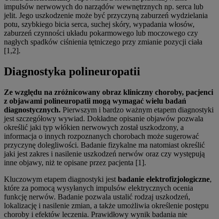
impulsów nerwowych do narządów wewnętrznych np. serca lub
jelit. Jego uszkodzenie może być przyczyną zaburzeń wydzielania
potu, szybkiego bicia serca, suchej skóry, wypadania włosów,
zaburzeń czynności układu pokarmowego lub moczowego czy
nagłych spadków ciśnienia tętniczego przy zmianie pozycji ciała
[1,2].
Diagnostyka polineuropatii
Ze względu na zróżnicowany obraz kliniczny choroby, pacjenci
z objawami polineuropatii mogą wymagać wielu badań
diagnostycznych.
Pierwszym i bardzo ważnym etapem diagnostyki
jest szczegółowy wywiad. Dokładne opisanie objawów pozwala
określić jaki typ włókien nerwowych został uszkodzony, a
informacja o innych rozpoznanych chorobach może sugerować
przyczynę dolegliwości. Badanie fizykalne ma natomiast określić
jaki jest zakres i nasilenie uszkodzeń nerwów oraz czy występują
inne objawy, niż te opisane przez pacjenta [1].
Kluczowym etapem diagnostyki jest
badanie elektrofizjologiczne
,
które za pomocą wysyłanych impulsów elektrycznych ocenia
funkcję nerwów. Badanie pozwala ustalić rodzaj uszkodzeń,
lokalizację i nasilenie zmian, a także umożliwia określenie postępu
choroby i efektów leczenia. Prawidłowy wynik badania nie