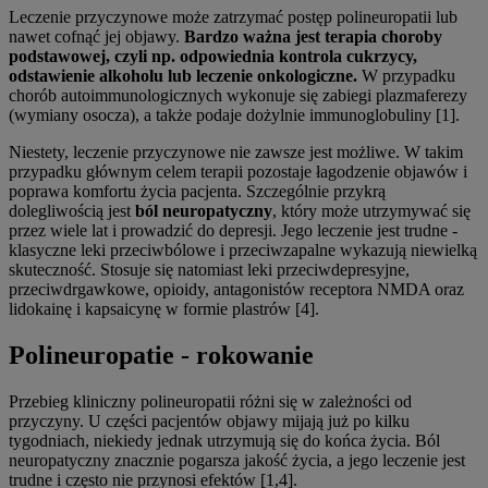
Leczenie przyczynowe może zatrzymać postęp polineuropatii lub
nawet cofnąć jej objawy.
Bardzo ważna jest terapia choroby
podstawowej, czyli np. odpowiednia kontrola cukrzycy,
odstawienie alkoholu lub leczenie onkologiczne.
W przypadku
chorób autoimmunologicznych wykonuje się zabiegi plazmaferezy
(wymiany osocza), a także podaje dożylnie immunoglobuliny [1].
Niestety, leczenie przyczynowe nie zawsze jest możliwe. W takim
przypadku głównym celem terapii pozostaje łagodzenie objawów i
poprawa komfortu życia pacjenta. Szczególnie przykrą
dolegliwością jest
ból neuropatyczny
, który może utrzymywać się
przez wiele lat i prowadzić do depresji. Jego leczenie jest trudne -
klasyczne leki przeciwbólowe i przeciwzapalne wykazują niewielką
skuteczność. Stosuje się natomiast leki przeciwdepresyjne,
przeciwdrgawkowe, opioidy, antagonistów receptora NMDA oraz
lidokainę i kapsaicynę w formie plastrów [4].
Polineuropatie - rokowanie
Przebieg kliniczny polineuropatii różni się w zależności od
przyczyny. U części pacjentów objawy mijają już po kilku
tygodniach, niekiedy jednak utrzymują się do końca życia. Ból
neuropatyczny znacznie pogarsza jakość życia, a jego leczenie jest
trudne i często nie przynosi efektów [1,4].