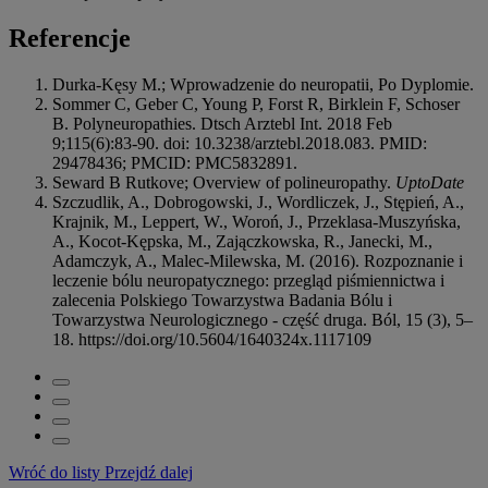
Referencje
Durka-Kęsy M.; Wprowadzenie do neuropatii, Po Dyplomie.
Sommer C, Geber C, Young P, Forst R, Birklein F, Schoser
B. Polyneuropathies. Dtsch Arztebl Int. 2018 Feb
9;115(6):83-90. doi: 10.3238/arztebl.2018.083. PMID:
29478436; PMCID: PMC5832891.
Seward B Rutkove; Overview of polineuropathy.
UptoDate
Szczudlik, A., Dobrogowski, J., Wordliczek, J., Stępień, A.,
Krajnik, M., Leppert, W., Woroń, J., Przeklasa-Muszyńska,
A., Kocot-Kępska, M., Zajączkowska, R., Janecki, M.,
Adamczyk, A., Malec-Milewska, M. (2016). Rozpoznanie i
leczenie bólu neuropatycznego: przegląd piśmiennictwa i
zalecenia Polskiego Towarzystwa Badania Bólu i
Towarzystwa Neurologicznego - część druga. Ból, 15 (3), 5–
18. https://doi.org/10.5604/1640324x.1117109
Wróć do listy
Przejdź dalej