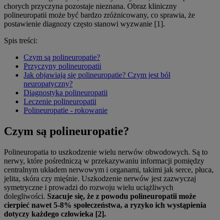
chorych przyczyna pozostaje nieznana. Obraz kliniczny
polineuropatii może być bardzo zróżnicowany, co sprawia, że
postawienie diagnozy często stanowi wyzwanie [1].
Spis treści:
Czym są polineuropatie?
Przyczyny polineuropatii
Jak objawiają się polineuropatie? Czym jest ból
neuropatyczny?
Diagnostyka polineuropatii
Leczenie polineuropatii
Polineuropatie - rokowanie
Czym są polineuropatie?
Polineuropatia to uszkodzenie wielu nerwów obwodowych. Są to
nerwy, które pośredniczą w przekazywaniu informacji pomiędzy
centralnym układem nerwowym i organami, takimi jak serce, płuca,
jelita, skóra czy mięśnie. Uszkodzenie nerwów jest zazwyczaj
symetryczne i prowadzi do rozwoju wielu uciążliwych
dolegliwości.
Szacuje się, że z powodu polineuropatii może
cierpieć nawet 5-8% społeczeństwa, a ryzyko ich wystąpienia
dotyczy każdego człowieka [2].