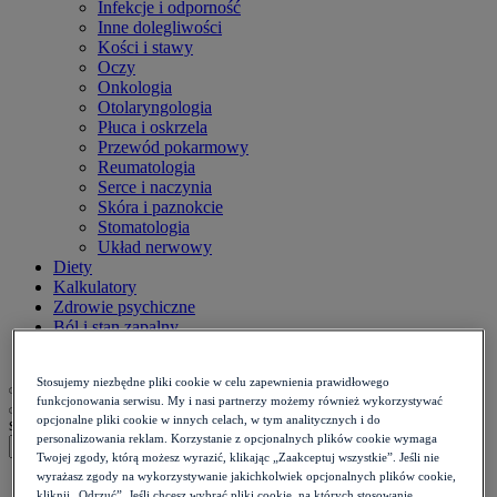
Infekcje i odporność
Inne dolegliwości
Kości i stawy
Oczy
Onkologia
Otolaryngologia
Płuca i oskrzela
Przewód pokarmowy
Reumatologia
Serce i naczynia
Skóra i paznokcie
Stomatologia
Układ nerwowy
Diety
Kalkulatory
Zdrowie psychiczne
Ból i stan zapalny
Życie intymne
Stosujemy niezbędne pliki cookie w celu zapewnienia prawidłowego
funkcjonowania serwisu. My i nasi partnerzy możemy również wykorzystywać
opcjonalne pliki cookie w innych celach, w tym analitycznych i do
szukaj
personalizowania reklam. Korzystanie z opcjonalnych plików cookie wymaga
Twojej zgody, którą możesz wyrazić, klikając „Zaakceptuj wszystkie”. Jeśli nie
wyrażasz zgody na wykorzystywanie jakichkolwiek opcjonalnych plików cookie,
Strona główna
>
kliknij „Odrzuć”. Jeśli chcesz wybrać pliki cookie, na których stosowanie