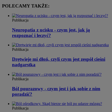
POLECAMY TAKŻE:
Publikacja
Neuropatia z ucisku - czym jest, jak ją
rozpoznać i leczyć?
Publikacja
Drętwieje mi dłoń, czyli czym jest zespół cieśni
nadgarstka
Publikacja
Ból pourazowy - czym jest i jak sobie z nim
poradzić?
Publikacja