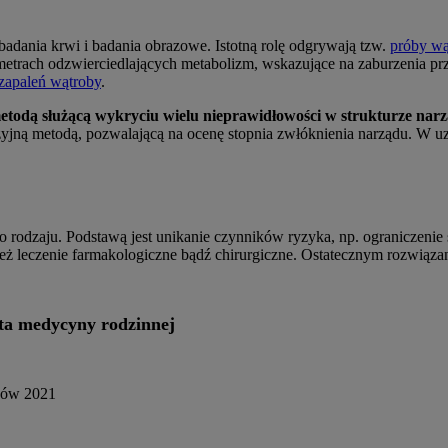
badania krwi i badania obrazowe. Istotną rolę odgrywają tzw.
próby w
trach odzwierciedlających metabolizm, wskazujące na zaburzenia pr
zapaleń wątroby
.
metodą służącą wykryciu wielu nieprawidłowości w strukturze nar
wazyjną metodą, pozwalającą na ocenę stopnia zwłóknienia narządu. W
.
 rodzaju. Podstawą jest unikanie czynników ryzyka, np. ograniczenie
eż leczenie farmakologiczne bądź chirurgiczne. Ostatecznym rozwiązan
sta medycyny rodzinnej
aków 2021