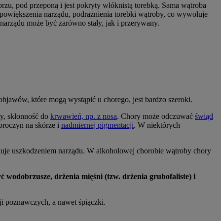
zu, pod przeponą i jest pokryty włóknistą torebką. Sama wątroba
 powiększenia narządu, podrażnienia torebki wątroby, co wywołuje
narządu może być zarówno stały, jak i przerywany.
objawów, które mogą wystąpić u chorego, jest bardzo szeroki.
ty, skłonność do
krwawień, np. z nosa
. Chory może odczuwać
świąd
roczyn na skórze i
nadmiernej pigmentacji
. W niektórych
tkuje uszkodzeniem narządu. W alkoholowej chorobie wątroby chory
wodobrzusze, drżenia mięśni (tzw. drżenia grubofaliste) i
i poznawczych, a nawet śpiączki.