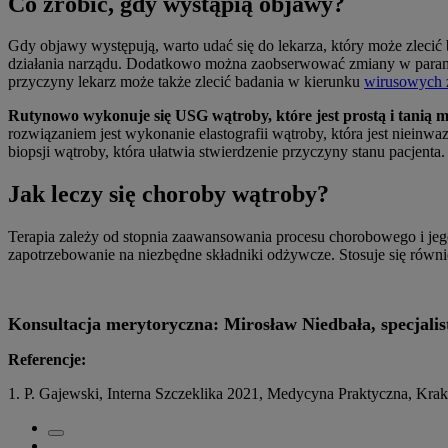
Co zrobić, gdy wystąpią objawy?
Gdy objawy występują, warto udać się do lekarza, który może zlecić 
działania narządu. Dodatkowo można zaobserwować zmiany w parame
przyczyny lekarz może także zlecić badania w kierunku
wirusowych 
Rutynowo wykonuje się USG wątroby, które jest prostą i tanią 
rozwiązaniem jest wykonanie elastografii wątroby, która jest niein
biopsji wątroby, która ułatwia stwierdzenie przyczyny stanu pacjenta
Jak leczy się choroby wątroby?
Terapia zależy od stopnia zaawansowania procesu chorobowego i jego
zapotrzebowanie na niezbędne składniki odżywcze. Stosuje się równi
Konsultacja merytoryczna: Mirosław Niedbała, specjali
Referencje:
1. P. Gajewski, Interna Szczeklika 2021, Medycyna Praktyczna, Kr