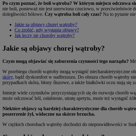
Po czym poznać, że boli wątroba? W którym miejscu odczuwa si
nie boli, ponieważ nie jest unerwiona czuciowo, w przeciwieństwie 
dolegliwości bólowe.
Czy wątroba boli cały czas?
Na to pytanie ni
Jakie są objawy chorej wątroby?
Co zrobić, gdy wystąpią objawy?
Jak leczy się choroby wątroby?
Jakie są objawy chorej wątroby?
Czym mogą objawiać się zaburzenia czynności tego narządu?
Mno
W przebiegu chorób wątroby mogą wystąpić niecharakterystyczne ob
skóry
, bądź dyskomfort w nadbrzuszu. Do obrazu chorób wątroby nie
przypadkach skóra, błony śluzowe, a także białkówki oczu stają się 
Istnieje wiele czynników przyczyniających się do rozwoju chorób 
może odczuwać ból, osłabienie, utratę apetytu, może też wystąpić żół
Niektóre objawy są bardziej charakterystyczne dla chorób wątro
poszerzenie żył, widoczne na skórze brzucha.
W ciężkich chorobach wątroby dochodzi do nieprawidłowości w funk