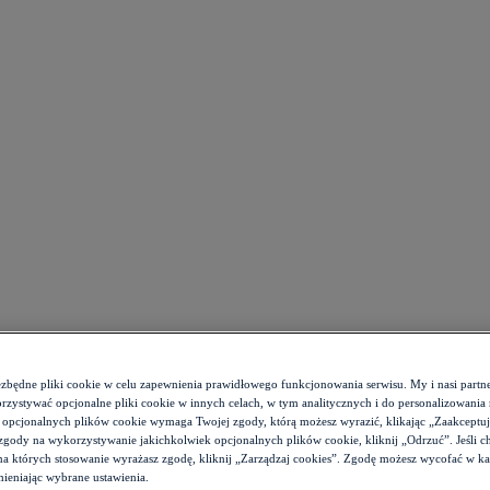
ezbędne pliki cookie w celu zapewnienia prawidłowego funkcjonowania serwisu. My i nasi par
zystywać opcjonalne pliki cookie w innych celach, w tym analitycznych i do personalizowania 
 opcjonalnych plików cookie wymaga Twojej zgody, którą możesz wyrazić, klikając „Zaakceptuj w
zgody na wykorzystywanie jakichkolwiek opcjonalnych plików cookie, kliknij „Odrzuć”. Jeśli c
 na których stosowanie wyrażasz zgodę, kliknij „Zarządzaj cookies”. Zgodę możesz wycofać w 
ieniając wybrane ustawienia.