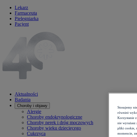
Lekarz
Farmaceuta
Pielęgniarka
Pacjent
Aktualności
Badania
Choroby i objawy
Stosujemy ni
Alergie
również wykor
Choroby endokrynologiczne
Korzystanie z
Choroby nerek i dróg moczowych
nie wyrażasz 
Choroby wieku dziecięcego
pliki cookie,
Cukrzyca
momencie, zm