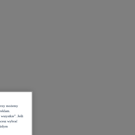
tnerzy możemy
reklam.
szystkie”. Jeśli
hcesz wybrać
każdym