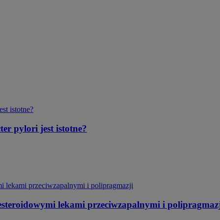
r pylori jest istotne?
iesteroidowymi lekami przeciwzapalnymi i polipragmazj