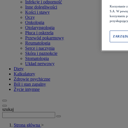
Infekcje i odporność
Inne dolegliwości
Korzystanie 
S.A. W pewny
Kości i stawy
korzystaniu 
Oczy
przysługujący
Onkologia
Otolaryngologia
Płuca i oskrzela
ZARZĄD
Przewód pokarmowy
Reumatologia
Serce i naczynia
Skóra i paznokcie
Stomatologia
Układ nerwowy
Diety
Kalkulatory
Zdrowie psychiczne
Ból i stan zapalny
Życie intymne
szukaj
Strona główna
>