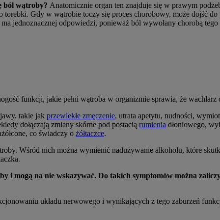
ę ból wątroby?
Anatomicznie organ ten znajduje się w prawym podżebr
do torebki. Gdy w wątrobie toczy się proces chorobowy, może dojść do
e ma jednoznacznej odpowiedzi, ponieważ ból wywołany chorobą tego 
gość funkcji, jakie pełni wątroba w organizmie sprawia, że wachlarz 
jawy, takie jak
przewlekłe zmęczenie
, utrata apetytu, nudności, wymio
kiedy dołączają zmiany skórne pod postacią
rumienia
dłoniowego, wyb
zażółcone, co świadczy o
żółtaczce
.
wątroby. Wśród nich można wymienić nadużywanie alkoholu, które sku
taczka.
by i mogą na nie wskazywać. Do takich symptomów można zaliczyć 
cjonowaniu układu nerwowego i wynikających z tego zaburzeń funkcj