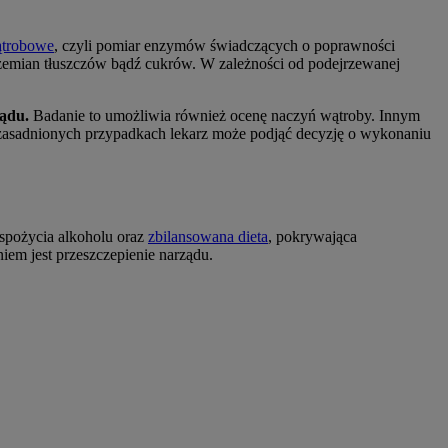
ątrobowe
, czyli pomiar enzymów świadczących o poprawności
zemian tłuszczów bądź cukrów. W zależności od podejrzewanej
ządu.
Badanie to umożliwia również ocenę naczyń wątroby. Innym
 uzasadnionych przypadkach lekarz może podjąć decyzję o wykonaniu
 spożycia alkoholu oraz
zbilansowana dieta
, pokrywająca
iem jest przeszczepienie narządu.