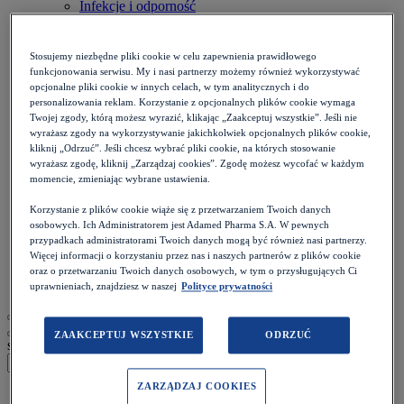
Infekcje i odporność
Inne dolegliwości
Kości i stawy
Oczy
Stosujemy niezbędne pliki cookie w celu zapewnienia prawidłowego
Onkologia
funkcjonowania serwisu. My i nasi partnerzy możemy również wykorzystywać
Otolaryngologia
opcjonalne pliki cookie w innych celach, w tym analitycznych i do
Płuca i oskrzela
personalizowania reklam. Korzystanie z opcjonalnych plików cookie wymaga
Przewód pokarmowy
Twojej zgody, którą możesz wyrazić, klikając „Zaakceptuj wszystkie”. Jeśli nie
wyrażasz zgody na wykorzystywanie jakichkolwiek opcjonalnych plików cookie,
Reumatologia
kliknij „Odrzuć”. Jeśli chcesz wybrać pliki cookie, na których stosowanie
Serce i naczynia
wyrażasz zgodę, kliknij „Zarządzaj cookies”. Zgodę możesz wycofać w każdym
Skóra i paznokcie
momencie, zmieniając wybrane ustawienia.
Stomatologia
Układ nerwowy
Korzystanie z plików cookie wiąże się z przetwarzaniem Twoich danych
Diety
osobowych. Ich Administratorem jest Adamed Pharma S.A. W pewnych
Kalkulatory
przypadkach administratorami Twoich danych mogą być również nasi partnerzy.
Zdrowie psychiczne
Więcej informacji o korzystaniu przez nas i naszych partnerów z plików cookie
Ból i stan zapalny
oraz o przetwarzaniu Twoich danych osobowych, w tym o przysługujących Ci
Życie intymne
uprawnieniach, znajdziesz w naszej
Polityce prywatności
ZAAKCEPTUJ WSZYSTKIE
ODRZUĆ
szukaj
ZARZĄDZAJ COOKIES
Strona główna
>