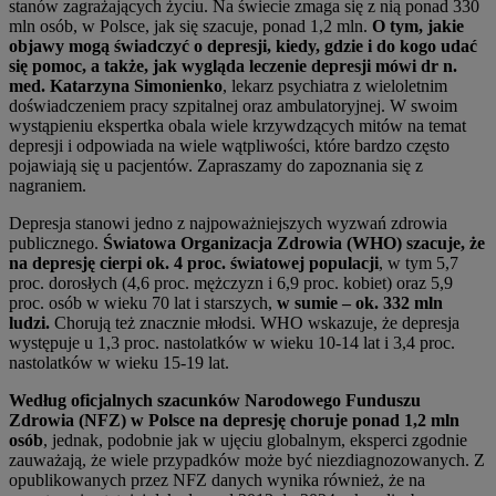
stanów zagrażających życiu. Na świecie zmaga się z nią ponad 330
mln osób, w Polsce, jak się szacuje, ponad 1,2 mln.
O tym, jakie
objawy mogą świadczyć o depresji, kiedy, gdzie i do kogo udać
się pomoc, a także, jak wygląda leczenie depresji mówi dr n.
med. Katarzyna Simonienko
, lekarz psychiatra z wieloletnim
doświadczeniem pracy szpitalnej oraz ambulatoryjnej. W swoim
wystąpieniu ekspertka obala wiele krzywdzących mitów na temat
depresji i odpowiada na wiele wątpliwości, które bardzo często
pojawiają się u pacjentów. Zapraszamy do zapoznania się z
nagraniem.
Depresja stanowi jedno z najpoważniejszych wyzwań zdrowia
publicznego.
Światowa Organizacja Zdrowia (WHO) szacuje, że
na depresję cierpi ok. 4 proc. światowej populacji
, w tym 5,7
proc. dorosłych (4,6 proc. mężczyzn i 6,9 proc. kobiet) oraz 5,9
proc. osób w wieku 70 lat i starszych,
w sumie – ok. 332 mln
ludzi.
Chorują też znacznie młodsi. WHO wskazuje, że depresja
występuje u 1,3 proc. nastolatków w wieku 10-14 lat i 3,4 proc.
nastolatków w wieku 15-19 lat.
Według oficjalnych szacunków Narodowego Funduszu
Zdrowia (NFZ) w Polsce na depresję choruje ponad 1,2 mln
osób
, jednak, podobnie jak w ujęciu globalnym, eksperci zgodnie
zauważają, że wiele przypadków może być niezdiagnozowanych. Z
opublikowanych przez NFZ danych wynika również, że na