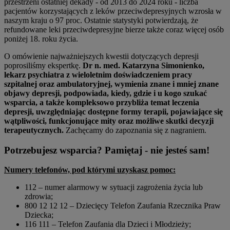
przestrzeni ostatniej dekady - od 2013 do 2024 roku - liczba
pacjentów korzystających z leków przeciwdepresyjnych wzrosła w
naszym kraju o 97 proc. Ostatnie statystyki potwierdzają, że
refundowane leki przeciwdepresyjne bierze także coraz więcej osób
poniżej 18. roku życia.
O omówienie najważniejszych kwestii dotyczących depresji
poprosiliśmy ekspertkę.
Dr n. med. Katarzyna Simonienko,
lekarz psychiatra z wieloletnim doświadczeniem pracy
szpitalnej oraz ambulatoryjnej, wymienia znane i mniej znane
objawy depresji, podpowiada, kiedy, gdzie i u kogo szukać
wsparcia, a także kompleksowo przybliża temat leczenia
depresji, uwzględniając dostępne formy terapii, pojawiające się
wątpliwości, funkcjonujące mity oraz możliwe skutki
decyzji
terapeutycznych.
Zachęcamy do zapoznania się z nagraniem.
Potrzebujesz wsparcia? Pamiętaj - nie jesteś sam!
Numery telefonów, pod którymi uzyskasz pomoc:
112 – numer alarmowy w sytuacji zagrożenia życia lub
zdrowia;
800 12 12 12 – Dziecięcy Telefon Zaufania Rzecznika Praw
Dziecka;
116 111 – Telefon Zaufania dla Dzieci i Młodzieży;