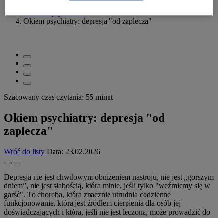
Pacjent
>
Zdrowie psychiczne
>
Okiem psychiatry: depresja "od zaplecza"
Szacowany czas czytania: 55 minut
Okiem psychiatry: depresja "od
zaplecza"
Wróć do listy
Data:
23.02.2026
Depresja nie jest chwilowym obniżeniem nastroju, nie jest „gorszym
dniem”, nie jest słabością, która minie, jeśli tylko "weźmiemy się w
garść". To choroba, która znacznie utrudnia codzienne
funkcjonowanie, która jest źródłem cierpienia dla osób jej
doświadczających i która, jeśli nie jest leczona, może prowadzić do