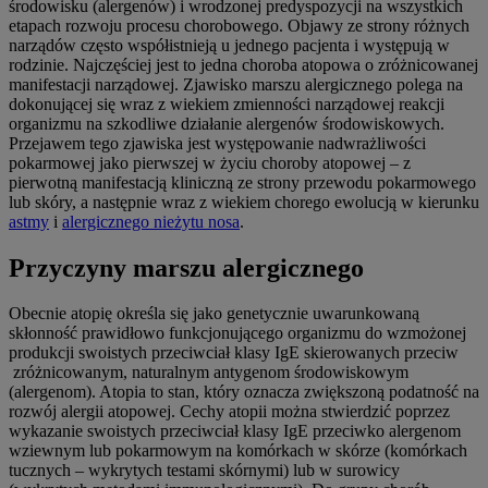
środowisku (alergenów) i wrodzonej predyspozycji na wszystkich
etapach rozwoju procesu chorobowego. Objawy ze strony różnych
narządów często współistnieją u jednego pacjenta i występują w
rodzinie. Najczęściej jest to jedna choroba atopowa o zróżnicowanej
manifestacji narządowej. Zjawisko marszu alergicznego polega na
dokonującej się wraz z wiekiem zmienności narządowej reakcji
organizmu na szkodliwe działanie alergenów środowiskowych.
Przejawem tego zjawiska jest występowanie nadwrażliwości
pokarmowej jako pierwszej w życiu choroby atopowej – z
pierwotną manifestacją kliniczną ze strony przewodu pokarmowego
lub skóry, a następnie wraz z wiekiem chorego ewolucją w kierunku
astmy
i
alergicznego nieżytu nosa
.
Przyczyny marszu alergicznego
Obecnie atopię określa się jako genetycznie uwarunkowaną
skłonność prawidłowo funkcjonującego organizmu do wzmożonej
produkcji swoistych przeciwciał klasy IgE skierowanych przeciw
zróżnicowanym, naturalnym antygenom środowiskowym
(alergenom). Atopia to stan, który oznacza zwiększoną podatność na
rozwój alergii atopowej. Cechy atopii można stwierdzić poprzez
wykazanie swoistych przeciwciał klasy IgE przeciwko alergenom
wziewnym lub pokarmowym na komórkach w skórze (komórkach
tucznych – wykrytych testami skórnymi) lub w surowicy