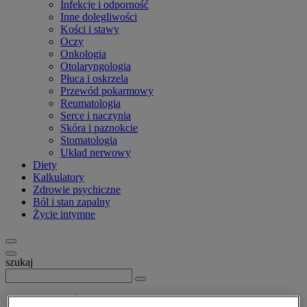
Infekcje i odporność
Inne dolegliwości
Kości i stawy
Oczy
Onkologia
Otolaryngologia
Płuca i oskrzela
Przewód pokarmowy
Reumatologia
Serce i naczynia
Skóra i paznokcie
Stomatologia
Układ nerwowy
Diety
Kalkulatory
Zdrowie psychiczne
Ból i stan zapalny
Życie intymne
szukaj
Strona główna
>