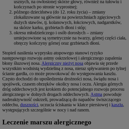
usznych, na owłosionej skórze głowy, również na tułowiu i
kończynach po stronie wyprostnej;
późnego dzieciństwa (do 12. roku życia) – zmiany
zlokalizowane są głównie na powierzchniach zgięciowych
dużych stawów, tj. kolanowych, łokciowych, nadgarstków,
na skórze karku, grzbietach dłoni i stóp;
okresu młodzieńczego i osób dorosłych – zmiany
umiejscowione są symetrycznie na twarzy, górnej części ciała,
obręczy kończyny górnej oraz grzbietach dłoni.
Stopień nasilenia wyprysku atopowego stanowi ryzyko
następowego rozwoju astmy oskrzelowej i alergicznego zapalenia
błony śluzowej nosa.
Alergiczny nieżyt nosa
objawia się przede
wszystkim wodnistą wydzieliną z nosa, nieraz spływaniem po tylnej
ścianie gardła, co może prowokować do występowania kaszlu.
Często dochodzi do upośledzenia drożności nosa, świądu nosa i
spojówek, czasem obrzęków okolicy nosa i oczu. Alergia górnych
dróg oddechowych jest krokiem do potencjalnego rozwoju procesu
alergicznego w dolnych drogach oddechowych.
Astma
powoduje
nadreaktywność oskrzeli, prowadzącą do napadów świszczącego
oddechu,
duszności
, uczucia ściskania w klatce piersiowej i
kaszlu
,
występujących szczególnie w nocy i nad ranem.
Leczenie marszu alergicznego