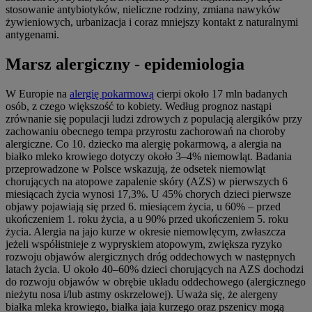
stosowanie antybiotyków, nieliczne rodziny, zmiana nawyków
żywieniowych, urbanizacja i coraz mniejszy kontakt z naturalnymi
antygenami.
Marsz alergiczny - epidemiologia
W Europie na
alergię pokarmową
cierpi około 17 mln badanych
osób, z czego większość to kobiety. Według prognoz nastąpi
zrównanie się populacji ludzi zdrowych z populacją alergików przy
zachowaniu obecnego tempa przyrostu zachorowań na choroby
alergiczne. Co 10. dziecko ma alergię pokarmową, a alergia na
białko mleko krowiego dotyczy około 3–4% niemowląt. Badania
przeprowadzone w Polsce wskazują, że odsetek niemowląt
chorujących na atopowe zapalenie skóry (AZS) w pierwszych 6
miesiącach życia wynosi 17,3%. U 45% chorych dzieci pierwsze
objawy pojawiają się przed 6. miesiącem życia, u 60% – przed
ukończeniem 1. roku życia, a u 90% przed ukończeniem 5. roku
życia. Alergia na jajo kurze w okresie niemowlęcym, zwłaszcza
jeżeli współistnieje z wypryskiem atopowym, zwiększa ryzyko
rozwoju objawów alergicznych dróg oddechowych w następnych
latach życia. U około 40–60% dzieci chorujących na AZS dochodzi
do rozwoju objawów w obrębie układu oddechowego (alergicznego
nieżytu nosa i/lub astmy oskrzelowej). Uważa się, że alergeny
białka mleka krowiego, białka jaja kurzego oraz pszenicy mogą