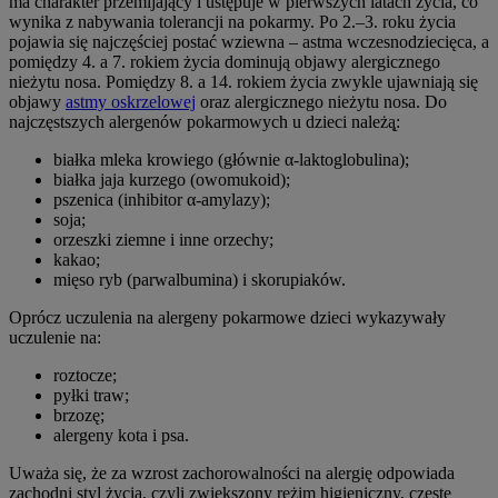
ma charakter przemijający i ustępuje w pierwszych latach życia, co
wynika z nabywania tolerancji na pokarmy. Po 2.–3. roku życia
pojawia się najczęściej postać wziewna – astma wczesnodziecięca, a
pomiędzy 4. a 7. rokiem życia dominują objawy alergicznego
nieżytu nosa. Pomiędzy 8. a 14. rokiem życia zwykle ujawniają się
objawy
astmy oskrzelowej
oraz alergicznego nieżytu nosa. Do
najczęstszych alergenów pokarmowych u dzieci należą̨:
białka mleka krowiego (głównie α-laktoglobulina);
białka jaja kurzego (owomukoid);
pszenica (inhibitor α-amylazy);
soja;
orzeszki ziemne i inne orzechy;
kakao;
mięso ryb (parwalbumina) i skorupiaków.
Oprócz uczulenia na alergeny pokarmowe dzieci wykazywały
uczulenie na:
roztocze;
pyłki traw;
brzozę;
alergeny kota i psa.
Uważa się, że za wzrost zachorowalności na alergię odpowiada
zachodni styl życia, czyli zwiększony reżim higieniczny, częste