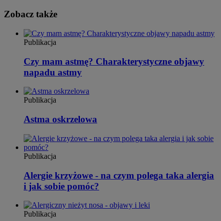
Zobacz także
Publikacja
Czy mam astmę? Charakterystyczne objawy
napadu astmy
Publikacja
Astma oskrzelowa
Publikacja
Alergie krzyżowe - na czym polega taka alergia
i jak sobie pomóc?
Publikacja