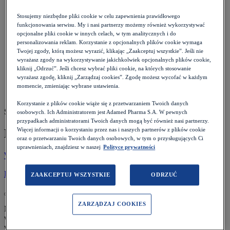
Pacjent
>
Choroby i objawy
>
Stosujemy niezbędne pliki cookie w celu zapewnienia prawidłowego
Alergie
>
funkcjonowania serwisu. My i nasi partnerzy możemy również wykorzystywać
Marsz alergiczny
opcjonalne pliki cookie w innych celach, w tym analitycznych i do
personalizowania reklam. Korzystanie z opcjonalnych plików cookie wymaga
Twojej zgody, którą możesz wyrazić, klikając „Zaakceptuj wszystkie”. Jeśli nie
wyrażasz zgody na wykorzystywanie jakichkolwiek opcjonalnych plików cookie,
kliknij „Odrzuć”. Jeśli chcesz wybrać pliki cookie, na których stosowanie
wyrażasz zgodę, kliknij „Zarządzaj cookies”. Zgodę możesz wycofać w każdym
momencie, zmieniając wybrane ustawienia.
Korzystanie z plików cookie wiąże się z przetwarzaniem Twoich danych
Szacowany czas czytania: 12 minut
osobowych. Ich Administratorem jest Adamed Pharma S.A. W pewnych
przypadkach administratorami Twoich danych mogą być również nasi partnerzy.
Więcej informacji o korzystaniu przez nas i naszych partnerów z plików cookie
Marsz alergiczny
oraz o przetwarzaniu Twoich danych osobowych, w tym o przysługujących Ci
uprawnieniach, znajdziesz w naszej
Polityce prywatności
Wróć do listy
Data:
26.01.2024
Dr n. med. Bartosz Zawadzki
ZAAKCEPTUJ WSZYSTKIE
ODRZUĆ
ZARZĄDZAJ COOKIES
Mianem marszu alergicznego nazywa się naturalną, postępującą
wraz z wiekiem ewolucję chorób alergicznych, która może
występować w populacji od wieku niemowlęcego aż do dorosłości.