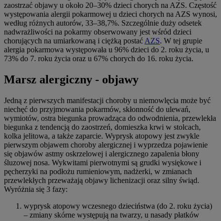
zaostrzać objawy u około 20–30% dzieci chorych na AZS. Częstość
występowania alergii pokarmowej u dzieci chorych na AZS wynosi,
według różnych autorów, 33–38,7%. Szczególnie duży odsetek
nadwrażliwości na pokarmy obserwowany jest wśród dzieci
chorujących na umiarkowaną i ciężką postać
AZS
. W tej grupie
alergia pokarmowa występowała u 96% dzieci do 2. roku życia, u
73% do 7. roku życia oraz u 67% chorych do 16. roku życia.
Marsz alergiczny - objawy
Jedną z pierwszych manifestacji choroby u niemowlęcia może być
niechęć do przyjmowania pokarmów, skłonność do ulewań,
wymiotów, ostra biegunka prowadząca do odwodnienia, przewlekła
biegunka z tendencją do zaostrzeń, domieszka krwi w stolcach,
kolka jelitowa, a także zaparcie. Wyprysk atopowy jest zwykle
pierwszym objawem choroby alergicznej i wyprzedza pojawienie
się objawów astmy oskrzelowej i alergicznego zapalenia błony
śluzowej nosa. Wykwitami pierwotnymi są grudki wysiękowe i
pęcherzyki na podłożu rumieniowym, nadżerki, w zmianach
przewlekłych przeważają objawy lichenizacji oraz silny świąd.
Wyróżnia się 3 fazy:
wyprysk atopowy wczesnego dzieciństwa (do 2. roku życia)
– zmiany skórne występują na twarzy, u nasady płatków