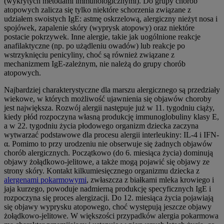
(wykrytych metodami immunologicznymi). Do grupy chorób
atopowych zalicza się tylko niektóre schorzenia związane z
udziałem swoistych IgE: astmę oskrzelową, alergiczny nieżyt nosa i
spojówek, zapalenie skóry (wyprysk atopowy) oraz niektóre
postacie pokrzywek. Inne alergie, takie jak uogólnione reakcje
anafilaktyczne (np. po użądleniu owadów) lub reakcje po
wstrzyknięciu penicyliny, choć są również związane z
mechanizmem IgE-zależnym, nie należą do grupy chorób
atopowych.
Najbardziej charakterystyczne dla marszu alergicznego są przedziały
wiekowe, w których możliwość ujawnienia się objawów choroby
jest największa. Rozwój alergii następuje już w 11. tygodniu ciąży,
kiedy płód rozpoczyna własną produkcję immunoglobuliny klasy E,
a w 22. tygodniu życia płodowego organizm dziecka zaczyna
wytwarzać podstawowe dla procesu alergii interleukiny: IL-4 i IFN-
α. Pomimo to przy urodzeniu nie obserwuje się żadnych objawów
chorób alergicznych. Początkowo (do 6. miesiąca życia) dominują
objawy żołądkowo-jelitowe, a także mogą pojawić się objawy ze
strony skóry. Kontakt kilkumiesięcznego organizmu dziecka z
alergenami pokarmowymi
, zwłaszcza z białkami mleka krowiego i
jaja kurzego, powoduje nadmierną produkcję specyficznych IgE i
rozpoczyna się proces alergizacji. Do 12. miesiąca życia pojawiają
się objawy wyprysku atopowego, choć występują jeszcze objawy
żołądkowo-jelitowe. W większości przypadków alergia pokarmowa