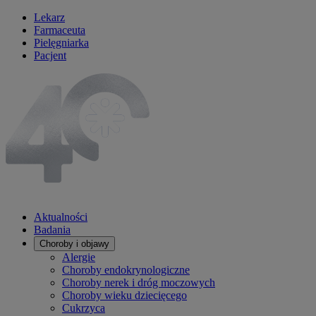
Lekarz
Farmaceuta
Pielęgniarka
Pacjent
Aktualności
Badania
Choroby i objawy
Alergie
Choroby endokrynologiczne
Choroby nerek i dróg moczowych
Choroby wieku dziecięcego
Cukrzyca