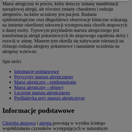
Marsz alergiczny to proces, który dotyczy zmiany manifestacji
narządowej alergii, ale również zmiany charakteru i rodzaju
alergenów, na które uczulony jest pacjent. Badania
epidemiologiczne oraz długofalowe obserwacje kliniczne wskazują
na istnienie określonej sekwencji występowania chorób atopowych
u danej osoby. Typowym przykładem marszu alergicznego jest
transformacja alergii pokarmowych do atopowego zapalenia skóry i
rozwój w astmę. Mianem tym określa się nabywanie tolerancji na
różnego rodzaju alergeny pokarmowe i narastanie uczulenia na
alergeny wziewne.
Spis treści
Informacje podstawowe
Przyczyny marszu alergicznego
Marsz alergiczny - epidemiologia
Marsz alergiczny - objawy
Leczenie marszu alergicznego
Profilaktyka przy marszu alergicznym
Informacje podstawowe
Choroba atopowa
i
alergia
powstają w wyniku ścisłego
współdziałania czynników występujących w naturalnym