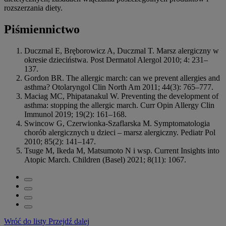
rozszerzania diety.
Piśmiennictwo
Duczmal E, Bręborowicz A, Duczmal T. Marsz alergiczny w
okresie dzieciństwa. Post Dermatol Alergol 2010; 4: 231–
137.
Gordon BR. The allergic march: can we prevent allergies and
asthma? Otolaryngol Clin North Am 2011; 44(3): 765–777.
Maciag MC, Phipatanakul W. Preventing the development of
asthma: stopping the allergic march. Curr Opin Allergy Clin
Immunol 2019; 19(2): 161–168.
Swincow G, Czerwionka-Szaflarska M. Symptomatologia
chorób alergicznych u dzieci – marsz alergiczny. Pediatr Pol
2010; 85(2): 141–147.
Tsuge M, Ikeda M, Matsumoto N i wsp. Current Insights into
Atopic March. Children (Basel) 2021; 8(11): 1067.
Wróć do listy
Przejdź dalej