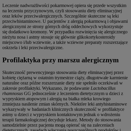
Leczenie nadwrażliwości pokarmowej opiera się przede wszystkim
na leczeniu przyczynowym, czyli stosowaniu diety eliminacyjnej
oraz leków przeciwalergicznych. Szczególnie skuteczne są leki
przeciwhistaminowe. U pacjentów z alergią pokarmową i objawami
alergicznymi ze strony górnych dróg oddechowych wykorzystuje
się dodatkowo kromony. W przypadku rozwinięcia się alergicznego
nieżytu nosa i astmy stosuje się głównie glikokortykosteroidy
miejscowo i/lub wziewnie, a także wziewne preparaty rozszerzające
oskrzela i leki przeciwalergiczne.
Profilaktyka przy marszu alergicznym
Skuteczność prewencyjnego stosowania diety eliminacyjnej przez
kobietę ciężarną w ostatnim trymestrze ciąży, długotrwałe karmienie
naturalne oraz późne rozszerzanie diety nie spełniło oczekiwań w
zakresie profilaktyki. Wykazano, że podawanie
Lactobacillus
rhamnosus
GG jednocześnie z leczeniem dietetycznym u dzieci z
wypryskiem atopowym i alergią na białka mleka krowiego
zmniejsza nasilenie zmian skórnych. Niektóre leki antyhistaminowe
wykazywały w badaniach klinicznych skuteczność w profilaktyce
astmy u dzieci z wypryskiem kontaktowym jednak o wdrożeniu
terapii farmakologicznej decyduje lekarz. Metody do stosowania
samodzielnie przez pacjenta mogą opierać się na zaleceniach
dietetycznych, zasadach włączania poszczególnych produktów i