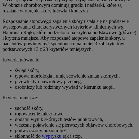
W obrazie chorobowym dominują grudki i nadżerki, które są
rozsiane w obrębie skóry tułowia i kończyn.
Rozpoznanie atopowego zapalenia skóry ustala się na podstawie
występowania charakterystycznych kryteriów klinicznych wg
Hanifina i Rajki, które podzielono na kryteria podstawowe (główne)
i kryteria mniejsze. Aby rozpoznać atopowe zapalenie skóry, u
pacjentów powinny być spełnione co najmniej 3 z 4 kryteriów
podstawowych i 3 z 23 kryteriów mniejszych.
Kryteria główne to:
świąd skóry,
typowa morfologia i umiejscowienie zmian skórnych,
przewlekły i nawrotowy przebieg,
osobniczy lub rodzinny wywiad w kierunku atopii.
Kryteria mniejsze:
suchość skóry,
rogowacenie mieszkowe,
dodatni wynik skórnych testów punktowych,
wczesne pojawienie się pierwszych objawów chorobowych,
podwyższony poziom IgE,
skłonność do
wyprysku
rąk i stóp,