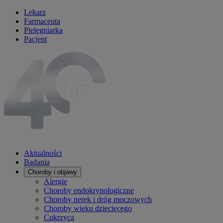
Lekarz
Farmaceuta
Pielęgniarka
Pacjent
Aktualności
Badania
Choroby i objawy
Alergie
Choroby endokrynologiczne
Choroby nerek i dróg moczowych
Choroby wieku dziecięcego
Cukrzyca