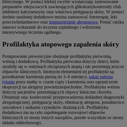
klinicznego. W postaci lekkiej zwykle wystarczają: zastosowanie
preparatów miejscowych zawierających glikokortykosteroidy i/lub
inhibitory kalcyneuryny oraz właściwa pielęgnacja skóry. W postaci
średnio nasilonej dodatkowo można zastosować fototerapię, leki
przeciwhistaminowe oraz
immunoterapię alergenową
. Postać ciężka
stanowi wskazanie do leczenia szpitalnego i wdrożenia
intensywnego leczenia ogólnego.
Profilaktyka atopowego zapalenia skóry
Postępowanie prewencyjne obejmuje profilaktykę pierwotną,
wtórną i dodatkową. Profilaktyka pierwotna dotyczy dzieci, które
urodziły się w rodzinach obciążonych atopią i nie prezentują jeszcze
objawów klinicznych. Istotnymi elementami tej profilaktyki są:
przedłużenie karmienia piersią do 3–6 miesięcy,
zakaz palenia
tytoniu
przez matkę w czasie ciąży i karmienia oraz ograniczenie
ekspozycji na alergeny powietrznopochodne. Profilaktyka wtórna
dotyczy pacjentów prezentujących objawy kliniczne choroby.
Obejmuje ona: konieczność przeprowadzenia dokładnej diagnostyki
alergologicznej, pielęgnację skóry, eliminację alergenu, poradnictwo
zawodowe i unikanie czynników drażniących. Profilaktyka
dodatkowa ma na celu zapobieganie rozwojowi objawów
klinicznych ze strony innych narządów, przede wszystkim ze strony
układu oddechowego.