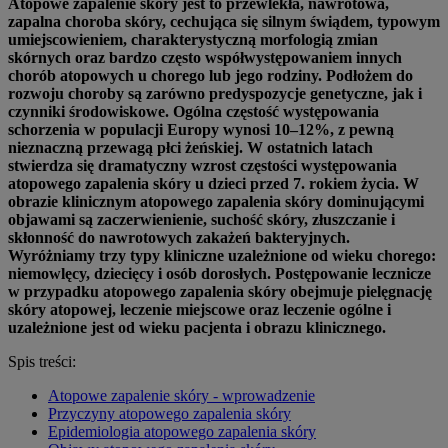
Atopowe zapalenie skóry jest to przewlekła, nawrotowa,
zapalna choroba skóry, cechująca się silnym świądem, typowym
umiejscowieniem, charakterystyczną morfologią zmian
skórnych oraz bardzo często współwystępowaniem innych
chorób atopowych u chorego lub jego rodziny. Podłożem do
rozwoju choroby są zarówno predyspozycje genetyczne, jak i
czynniki środowiskowe. Ogólna częstość występowania
schorzenia w populacji Europy wynosi 10–12%, z pewną
nieznaczną przewagą płci żeńskiej. W ostatnich latach
stwierdza się dramatyczny wzrost częstości występowania
atopowego zapalenia skóry u dzieci przed 7. rokiem życia. W
obrazie klinicznym atopowego zapalenia skóry dominującymi
objawami są zaczerwienienie, suchość skóry, złuszczanie i
skłonność do nawrotowych zakażeń bakteryjnych.
Wyróżniamy trzy typy kliniczne uzależnione od wieku chorego:
niemowlęcy, dziecięcy i osób dorosłych. Postępowanie lecznicze
w przypadku atopowego zapalenia skóry obejmuje pielęgnację
skóry atopowej, leczenie miejscowe oraz leczenie ogólne i
uzależnione jest od wieku pacjenta i obrazu klinicznego.
Spis treści:
Atopowe zapalenie skóry - wprowadzenie
Przyczyny atopowego zapalenia skóry
Epidemiologia atopowego zapalenia skóry