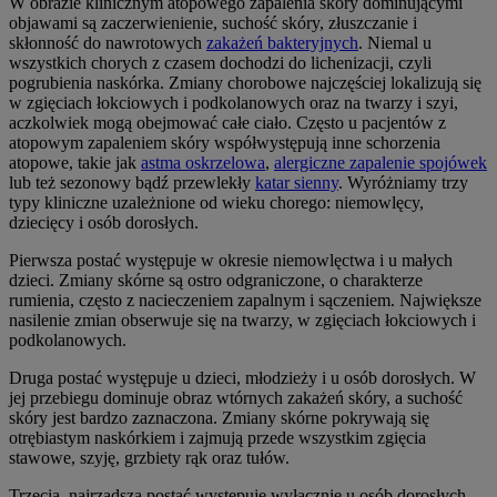
W obrazie klinicznym atopowego zapalenia skóry dominującymi
objawami są zaczerwienienie, suchość skóry, złuszczanie i
skłonność do nawrotowych
zakażeń bakteryjnych
. Niemal u
wszystkich chorych z czasem dochodzi do lichenizacji, czyli
pogrubienia naskórka. Zmiany chorobowe najczęściej lokalizują się
w zgięciach łokciowych i podkolanowych oraz na twarzy i szyi,
aczkolwiek mogą obejmować całe ciało. Często u pacjentów z
atopowym zapaleniem skóry współwystępują inne schorzenia
atopowe, takie jak
astma oskrzelowa
,
alergiczne zapalenie spojówek
lub też sezonowy bądź przewlekły
katar sienny
. Wyróżniamy trzy
typy kliniczne uzależnione od wieku chorego: niemowlęcy,
dziecięcy i osób dorosłych.
Pierwsza postać występuje w okresie niemowlęctwa i u małych
dzieci. Zmiany skórne są ostro odgraniczone, o charakterze
rumienia, często z nacieczeniem zapalnym i sączeniem. Największe
nasilenie zmian obserwuje się na twarzy, w zgięciach łokciowych i
podkolanowych.
Druga postać występuje u dzieci, młodzieży i u osób dorosłych. W
jej przebiegu dominuje obraz wtórnych zakażeń skóry, a suchość
skóry jest bardzo zaznaczona. Zmiany skórne pokrywają się
otrębiastym naskórkiem i zajmują przede wszystkim zgięcia
stawowe, szyję, grzbiety rąk oraz tułów.
Trzecia, najrzadsza postać występuje wyłącznie u osób dorosłych.