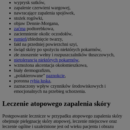
wyprysk sutków,
zapalenie czerwieni wargowej,
nawracające zapalenia spojówek,
stożek rogówki,
objaw Dennie-Morgana,
zaćma
podtorebkowa,
zaciemnienie okolic oczodołów,
rumień
/zblednięcie twarzy,
fałd na przedniej powierzchni szyi,
świąd skóry po spożyciu niektórych pokarmów,
złe znoszenie wełny i rozpuszczalników tłuszczowych,
nietolerancja niektórych pokarmów
,
wzmożona akcentacja okołomieszkowa,
biały dermografizm,
„polakierowane”
paznokcie
,
poronna
rybia łuska
,
zaznaczony wpływ czynników środowiskowych i
emocjonalnych na przebieg schorzenia.
Leczenie atopowego zapalenia skóry
Postępowanie lecznicze w przypadku atopowego zapalenia skóry
obejmuje pielęgnację skóry atopowej, leczenie miejscowe oraz
leczenie ogólne i uzależnione jest od wieku pacjenta i obrazu