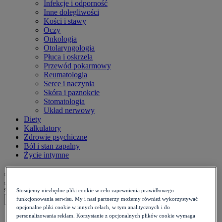
Infekcje i odporność
Inne dolegliwości
Kości i stawy
Oczy
Onkologia
Otolaryngologia
Płuca i oskrzela
Przewód pokarmowy
Reumatologia
Serce i naczynia
Skóra i paznokcie
Stomatologia
Układ nerwowy
Diety
Kalkulatory
Zdrowie psychiczne
Ból i stan zapalny
Życie intymne
szukaj
Stosujemy niezbędne pliki cookie w celu zapewnienia prawidłowego
funkcjonowania serwisu. My i nasi partnerzy możemy również wykorzystywać
opcjonalne pliki cookie w innych celach, w tym analitycznych i do
Strona główna
>
personalizowania reklam. Korzystanie z opcjonalnych plików cookie wymaga