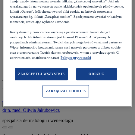
Twojej zgody, którą możesz wyrazić, klikając „Zaakceptuj wszystkie”. Jeśli nie
Pacjent
>
wyrażasz zgody na wykorzystywanie jakichkolwiek opcjonalnych plików cookie,
Choroby i objawy
>
kliknij „Odrzuć”. Jeśli chcesz wybrać pliki cookie, na których stosowanie
Skóra i paznokcie
>
wyrażasz zgodę, kliknij „Zarządzaj cookies”. Zgodę możesz wycofać w każdym
Atopowe zapalenie skóry - objawy, leczenie, profilaktyka
momencie, zmieniając wybrane ustawienia.
Korzystanie z plików cookie wiąże się z przetwarzaniem Twoich danych
osobowych. Ich Administratorem jest Adamed Pharma S.A. W pewnych
przypadkach administratorami Twoich danych mogą być również nasi partnerzy.
Więcej informacji o korzystaniu przez nas i naszych partnerów z plików cookie
oraz o przetwarzaniu Twoich danych osobowych, w tym o przysługujących Ci
uprawnieniach, znajdziesz w naszej
Polityce prywatności
Szacowany czas czytania: 11 minut
ZAAKCEPTUJ WSZYSTKIE
ODRZUĆ
Atopowe zapalenie skóry - objawy,
leczenie, profilaktyka
ZARZĄDZAJ COOKIES
Wróć do listy
Data:
07.12.2022
dr n. med. Oliwia Jakubowicz
specjalista dermatologii i wenerologii