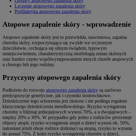
Objawy atopowego zapalenia skóry
Leczenie atopowego zapalenia skóry
Profilaktyka atopowego zapalenia skóry
Atopowe zapalenie skóry - wprowadzenie
Atopowe zapalenie skóry jest to przewlekła, nawrotowa, zapalna
choroba skóry, rozpoczynająca się zwykle we wczesnym
dzieciństwie, cechująca się silnym świądem, typowym
umiejscowieniem, charakterystyczną morfologią zmian skórnych
oraz bardzo często współwystępowaniem innych chorób atopowych
u chorego lub jego rodziny.
Przyczyny atopowego zapalenia skóry
Podłożem do rozwoju
atopowego zapalenia skóry
są zarówno
predyspozycje genetyczne, jak i czynniki środowiskowe.
Dziedziczenie tego schorzenia jest złożone i nie podlega regułom
klasycznego dziedziczenia mendlowskiego. Ryzyko wystąpienia
choroby u bliźniąt jednojajowych wynosi 70%, a u dwujajowych –
między 20% a 30%. W przypadku gdy jedno z rodziców prezentuje
objawy atopii, ryzyko wystąpienia atopii u dzieci wynosi ok. 50%,
natomiast jeżeli oboje rodzice dotknięci są atopią, ryzyko to wzrasta
do ponad 75%. Z kolei ryzyko wystąpienia choroby u dzieci,