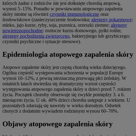
których żadne z rodziców nie jest dotknięte chorobą atopową,
wynosi 5–15%. Ponadto w powstawaniu atopowego zapalenia
skóry istotne są również
czynniki immunologiczne
oraz
środowiskowe (zanieczyszczenie środowiska;
alergeny pokarmowe
:
mleko, jajo kurze, ryby, soja, pszenica, orzeszki ziemne;
alergeny
powietrznopochodne
: roztocze kurzu domowego, pyłki roślin;
alergeny pochodzenia zwierzęcego
, bakteryjnego lub grzybiczego;
czynniki psychiczne i sytuacje stresowe).
Epidemiologia atopowego zapalenia skóry
Atopowe zapalenie skóry jest częstą chorobą wieku dziecięcego.
Ogólna częstość występowania schorzenia w populacji Europy
wynosi 10–12%, z pewną nieznaczną przewagą płci żeńskiej. W
ostatnich latach stwierdza się dramatyczny wzrost częstości
występowania atopowego zapalenia skóry u dzieci przed 7. rokiem
życia. Początek choroby obserwuje się zwykle pomiędzy 3. a 6.
miesiącem życia. U ok. 40% dzieci choroba ustępuje z wiekiem. U
pozostałych zdarzają się nawroty w wieku dorosłym. Odsetek
chorych z dodatnim wywiadem rodzinnym wynosi 60–70%.
Objawy atopowego zapalenia skóry