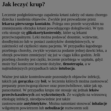
Jak leczyć krup?
Leczenie podgłośniowego zapalenia krtani zależy od stanu chorego
dziecka i nasilenia objawów. Zwykle jest prowadzone przez
lekarza pierwszego kontaktu
. Polega ono przede wszystkim na
zmniejszaniu obrzęku krtani powodującego dolegliwości. W tym
celu stosuje się
glikokortykosteroidy
, które są lekami
przeciwzapalnymi. Leki można podawać doustnie, wziewnie,
doodbytniczo lub w postaci zastrzyków domięśniowych, w
zależności od ciężkości stanu pacjenta. W przypadku łagodnego
przebiegu choroby, zwykle wystarcza podanie jednej dawki leku, a
obrzęk powinien zmniejszyć się już w ciągu kilku godzin. Jeśli
przebieg choroby jest ciężki, leczenie przebiega w szpitalu, gdyż
może być konieczne leczenie dożylne,
tlenoterapia
, a w
najtrudniejszych przypadkach także
intubacja
.
Ważne jest także kontrolowanie pozostałych objawów infekcji,
takich jak
gorączka
czy
ból
, w leczeniu których można zastosować
preparaty przeciwgorączkowe oraz przeciwbólowe, takie jak np.
paracetamol. W przypadku krupu nie stosuje się jednak
l
eków
przeciwkaszlowych
ani
wykrztuśnych
. Ze względu na wirusową
etiologię infekcji, nieodpowiednie jest także
zastosowanie
antybiotyków
. Można natomiast stosować
inhalacje
wilgotnym powietrzem lub
nebulizacje
roztworem soli