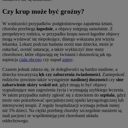
Czy krup może być groźny?
W większości przypadków podgłośniowego zapalenia krtani,
choroba przebiega
łagodnie
, a objawy ustępują samoistnie. Z
perspektywy rodzica, w przypadku krupu nawet łagodne objawy
mogą wydawać się niepokojące, dlatego wskazana jest wizyta
lekarska. Lekarz podczas badania oceni stan dziecka, może je
osłuchać, ocenić saturację, a także wykluczyć inne stany
chorobowe, które objawiają się świstami i dusznością jak np.
aspiracja
ciała obcego
czy napad
astmy
.
Czasem jednak zdarza się, że dolegliwości są bardzo nasilone, a
dziecku towarzyszą
lęk czy zaburzenia świadomości
. Zaniepokoić
rodziców powinno także wystąpienie
nasilonej duszności
czy
sine
zabarwienie skóry wokół ust
, gdyż mogą to być objawy
sygnalizujące stan zagrożenia życia i wymagają szybkiego leczenia.
W takim przypadku należy zgłosić się z dzieckiem do
szpitala
, gdyż
może ono potrzebować specjalistycznej opieki laryngologicznej lub
intensywnej terapii. Z reguły hospitalizacji wymaga jednak mniej
niż 5% dzieci. Na ciężki przebieg choroby szczególnie narażeni są
mali pacjenci ze współistniejącymi chorobami układu
oddechowego.