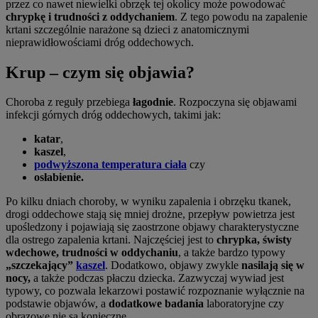
przez co nawet niewielki obrzęk tej okolicy może powodować
chrypkę i trudności z oddychaniem
. Z tego powodu na zapalenie
krtani szczególnie narażone są dzieci z anatomicznymi
nieprawidłowościami dróg oddechowych.
Krup – czym się objawia?
Choroba z reguły przebiega
łagodnie
. Rozpoczyna się objawami
infekcji górnych dróg oddechowych, takimi jak:
katar
,
kaszel
,
podwyższona temperatura ciała
czy
osłabienie.
Po kilku dniach choroby, w wyniku zapalenia i obrzęku tkanek,
drogi oddechowe stają się mniej drożne, przepływ powietrza jest
upośledzony i pojawiają się zaostrzone objawy charakterystyczne
dla ostrego zapalenia krtani. Najczęściej jest to
chrypka, świsty
wdechowe, trudności w oddychaniu
, a także bardzo typowy
„szczekający”
kaszel
. Dodatkowo, objawy zwykle
nasilają się w
nocy,
a także podczas płaczu dziecka. Zazwyczaj wywiad jest
typowy, co pozwala lekarzowi postawić rozpoznanie wyłącznie na
podstawie objawów, a
dodatkowe badania
laboratoryjne czy
obrazowe nie są konieczne.