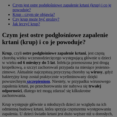
Czym jest ostre podgłośniowe zapalenie krtani (krup) i co je
powoduje?
Krup - czym się objawia?
Czy krup może być groźny?
Jak leczyć krup?
Czym jest ostre podgłośniowe zapalenie
krtani (krup) i co je powoduje?
Krup
, czyli
ostre podgłośniowe zapalenie krtani
, jest częstą
chorobą wieku wczesnodziecięcego występującą głównie u dzieci
w wieku
od 6 miesięcy do 5 lat
. Infekcja przenoszona jest drogą
kropelkową, a szczyt zachorowań przypada na miesiące jesienno-
zimowe. Aktualnie najczęstszą przyczyną choroby są
wirusy
, gdyż
bakteryjny krup został praktycznie wyeliminowany dzięki
powszechnym
szczepieniom
. Niestety, w przypadku wirusowego
zapalenia krtani, po przechorowaniu nie nabywa się
trwałej
odporności
, dlatego też mogą zdarzać się kilkukrotne
zachorowania.
Krup występuje głównie u młodszych dzieci ze względu na ich
odmienną budowę krtani, która sprzyja częstszemu występowaniu
zapalenia. U dzieci światło krtani jest dużo węższe niż u dorosłych,