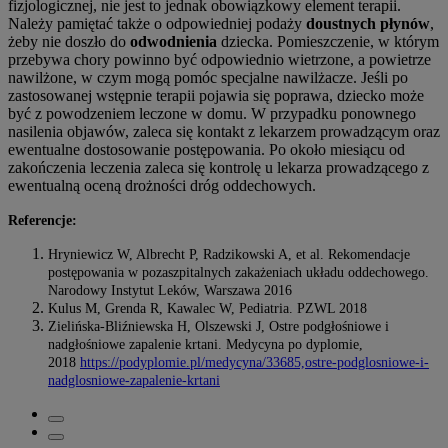
fizjologicznej, nie jest to jednak obowiązkowy element terapii.
Należy pamiętać także o odpowiedniej podaży
doustnych płynów
,
żeby nie doszło do
odwodnienia
dziecka. Pomieszczenie, w którym
przebywa chory powinno być odpowiednio wietrzone, a powietrze
nawilżone, w czym mogą pomóc specjalne nawilżacze. Jeśli po
zastosowanej wstępnie terapii pojawia się poprawa, dziecko może
być z powodzeniem leczone w domu. W przypadku ponownego
nasilenia objawów, zaleca się kontakt z lekarzem prowadzącym oraz
ewentualne dostosowanie postępowania. Po około miesiącu od
zakończenia leczenia zaleca się kontrolę u lekarza prowadzącego z
ewentualną oceną drożności dróg oddechowych.
Referencje:
Hryniewicz W, Albrecht P, Radzikowski A, et al. Rekomendacje
postępowania w pozaszpitalnych zakażeniach układu oddechowego.
Narodowy Instytut Leków, Warszawa 2016
Kulus M, Grenda R, Kawalec W, Pediatria. PZWL 2018
Zielińska-Bliźniewska H, Olszewski J, Ostre podgłośniowe i
nadgłośniowe zapalenie krtani. Medycyna po dyplomie,
2018
https://podyplomie.pl/medycyna/33685,ostre-podglosniowe-i-
nadglosniowe-zapalenie-krtani