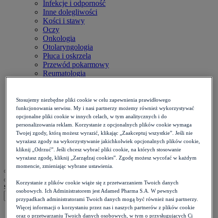
Infekcje i odporność
Inne dolegliwości
Kości i stawy
Oczy
Onkologia
Otolaryngologia
Płuca i oskrzela
Przewód pokarmowy
Reumatologia
Serce i naczynia
Skóra i paznokcie
Stomatologia
Stosujemy niezbędne pliki cookie w celu zapewnienia prawidłowego
Układ nerwowy
funkcjonowania serwisu. My i nasi partnerzy możemy również wykorzystywać
Diety
opcjonalne pliki cookie w innych celach, w tym analitycznych i do
personalizowania reklam. Korzystanie z opcjonalnych plików cookie wymaga
Kalkulatory
Twojej zgody, którą możesz wyrazić, klikając „Zaakceptuj wszystkie”. Jeśli nie
Zdrowie psychiczne
wyrażasz zgody na wykorzystywanie jakichkolwiek opcjonalnych plików cookie,
Ból i stan zapalny
kliknij „Odrzuć”. Jeśli chcesz wybrać pliki cookie, na których stosowanie
Życie intymne
wyrażasz zgodę, kliknij „Zarządzaj cookies”. Zgodę możesz wycofać w każdym
momencie, zmieniając wybrane ustawienia.
Korzystanie z plików cookie wiąże się z przetwarzaniem Twoich danych
szukaj
osobowych. Ich Administratorem jest Adamed Pharma S.A. W pewnych
przypadkach administratorami Twoich danych mogą być również nasi partnerzy.
Więcej informacji o korzystaniu przez nas i naszych partnerów z plików cookie
Strona główna
>
oraz o przetwarzaniu Twoich danych osobowych, w tym o przysługujących Ci