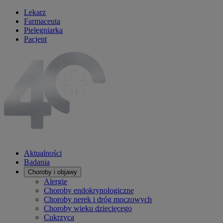
Lekarz
Farmaceuta
Pielęgniarka
Pacjent
Aktualności
Badania
Choroby i objawy
Alergie
Choroby endokrynologiczne
Choroby nerek i dróg moczowych
Choroby wieku dziecięcego
Cukrzyca