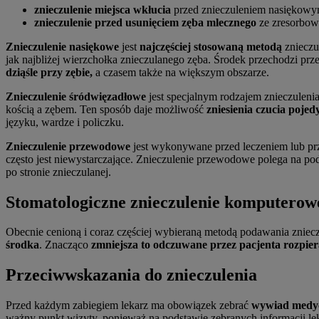
znieczulenie miejsca wkłucia
przed znieczuleniem nasiękow
znieczulenie przed usunięciem zęba mlecznego
ze zresorbow
Znieczulenie nasiękowe
jest
najczęściej stosowaną metodą
znieczu
jak najbliżej wierzchołka znieczulanego zęba. Środek przechodzi pr
dziąśle przy zębie,
a czasem także na większym obszarze.
Znieczulenie śródwięzadłowe
jest specjalnym rodzajem znieczule
kością a zębem. Ten sposób daje możliwość
zniesienia czucia pojed
języku, wardze i policzku.
Znieczulenie przewodowe
jest wykonywane przed leczeniem lub p
często jest niewystarczające. Znieczulenie przewodowe polega na p
po stronie znieczulanej.
Stomatologiczne znieczulenie komputerow
Obecnie cenioną i coraz częściej wybieraną metodą podawania zniecz
środka
. Znacząco
zmniejsza to odczuwane przez pacjenta rozpier
Przeciwwskazania do znieczulenia
Przed każdym zabiegiem lekarz ma obowiązek zebrać
wywiad medy
ważny punkt wizyty, ponieważ na podstawie zebranych informacji le