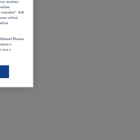
tnerzy możemy
reklam.
szystkie”. Jeśli
hcesz wybrać
każdym
st Adamed Pharma
rmacji o
 w tym o