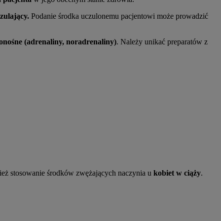
czulający.
Podanie środka uczulonemu pacjentowi może prowadzić
onośne (adrenaliny, noradrenaliny)
. Należy unikać preparatów z
ież stosowanie środków zwężających naczynia u
kobiet w ciąży
.