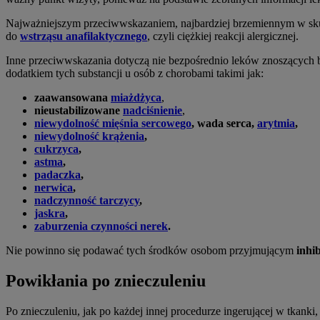
Najważniejszym przeciwwskazaniem, najbardziej brzemiennym w skut
do
wstrząsu anafilaktycznego
, czyli ciężkiej reakcji alergicznej.
Inne przeciwwskazania dotyczą nie bezpośrednio leków znoszących 
dodatkiem tych substancji u osób z chorobami takimi jak:
zaawansowana
miażdżyca
,
nieustabilizowane
nadciśnienie
,
niewydolność mięśnia sercowego
, wada serca,
arytmia
,
niewydolność krążenia
,
cukrzyca
,
astma
,
padaczka
,
nerwica
,
nadczynność tarczycy
,
jaskra
,
zaburzenia czynności nerek
.
Nie powinno się podawać tych środków osobom przyjmującym
inhi
Powikłania po znieczuleniu
Po znieczuleniu, jak po każdej innej procedurze ingerującej w tkanki