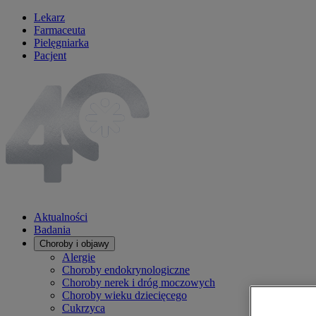
Lekarz
Farmaceuta
Pielęgniarka
Pacjent
Aktualności
Badania
Choroby i objawy
Alergie
Choroby endokrynologiczne
Choroby nerek i dróg moczowych
Choroby wieku dziecięcego
Cukrzyca