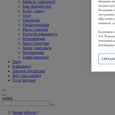
Infekcje i odporność
Stosujemy ni
również wykor
Inne dolegliwości
Korzystanie z
Kości i stawy
nie wyrażasz 
Oczy
pliki cookie,
Onkologia
momencie, zm
Otolaryngologia
Płuca i oskrzela
Korzystanie 
Przewód pokarmowy
S.A. W pewny
Reumatologia
korzystaniu 
Serce i naczynia
przysługujący
Skóra i paznokcie
Stomatologia
Układ nerwowy
ZARZĄD
Diety
Kalkulatory
Zdrowie psychiczne
Ból i stan zapalny
Życie intymne
szukaj
Strona główna
>