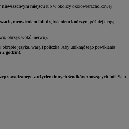
 niewłaściwym miejscu
lub w okolicy okołowierzchołkowej
szach, mrowieniem lub drętwieniem kończyn
, później mogą
rwu, obrzęk wokół nerwu),
w obrębie języka, warg i policzka. Aby uniknąć tego powikłania
 2 godzin)
.
rzeprowadzanego z użyciem innych środków znoszących ból
. Sam