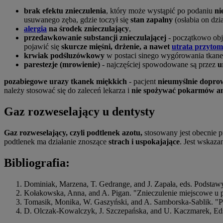
brak efektu znieczulenia
, który może wystąpić po podaniu
ni
usuwanego zęba, gdzie toczył się
stan zapalny
(osłabia on dzi
alergia
na środek znieczulający
,
przedawkowanie substancji znieczulającej
- początkowo obj
pojawić się
skurcze mięśni, drżenie, a nawet
utrata przytomn
krwiak podśluzówkowy
w postaci sinego wygórowania tkane
parestezje (mrowienie)
- najczęściej spowodowane są przez
u
pozabiegowe urazy tkanek miękkich
- pacjent
nieumyślnie dopr
należy stosować się do zaleceń lekarza i
nie spożywać pokarmów ani 
Gaz rozweselający u dentysty
Gaz rozweselający, czyli podtlenek azotu,
stosowany jest obecnie 
podtlenek ma działanie znoszące
strach i uspokajające
. Jest wskaz
Bibliografia:
Dominiak, Marzena, T. Gedrange, and J. Zapała, eds. Podstaw
Kołakowska, Anna, and A. Pigan. "Znieczulenie miejscowe u
Tomasik, Monika, W. Gaszyński, and A. Samborska-Sablik. "Pod
D. Olczak-Kowalczyk, J. Szczepańska, and U. Kaczmarek, Ed