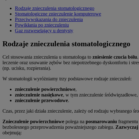
Rodzaje znieczulenia stomatologicznego
Stomatologiczne znieczulenie komputerowe
Przeciwwskazania do znieczulenia
Powikłania po znieczuleniu
Gaz rozweselający u dentysty
Rodzaje znieczulenia stomatologicznego
Cel stosowania znieczulenia u stomatologa to
zniesienie czucia bólu
leczenie oraz usuwanie zębów bez niepotrzebnego dyskomfortu i stre
(np. ucisku, rozpierania).
W stomatologii wyróżniamy trzy podstawowe rodzaje znieczuleń:
znieczulenie powierzchniowe
,
znieczulenie nasiękowe
, w tym znieczulenie śródwięzadłowe,
znieczulenie przewodowe
.
Czas, przez jaki działa znieczulenie, zależy od rodzaju wybranego śr
Znieczulenie powierzchniowe
polega na
posmarowaniu
fragmentu 
bezbolesnego przeprowadzenia poważniejszego zabiegu.
Zazwyczaj j
obejmują: