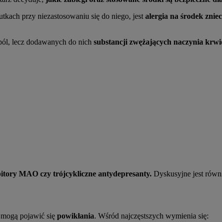
kach przy niezastosowaniu się do niego, jest
alergia na środek znie
ból, lecz dodawanych do nich
substancji zwężających naczynia krwi
bitory MAO czy trójcykliczne antydepresanty.
Dyskusyjne jest równ
, mogą pojawić się
powikłania
. Wśród najczęstszych wymienia się: