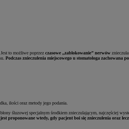
. Jest to możliwe poprzez
czasowe ,,zablokowanie” nerwów
znieczula
su.
Podczas znieczulenia miejscowego u stomatologa zachowana po
odka, ilości oraz metody jego podania.
błony śluzowej specjalnym środkiem znieczulającym, najczęściej wys
est proponowane wtedy, gdy pacjent boi się znieczulenia oraz lecz