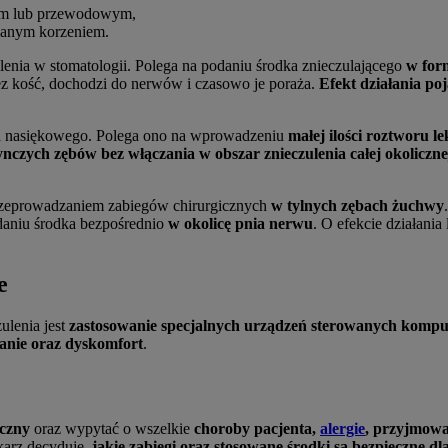
ym lub przewodowym,
anym korzeniem.
lenia w stomatologii. Polega na podaniu środka znieczulającego
w for
zez kość, dochodzi do nerwów i czasowo je poraża.
Efekt działania po
nia nasiękowego. Polega ono na wprowadzeniu
małej ilości roztworu l
ynczych zębów bez włączania w obszar znieczulenia całej okoliczne
rzeprowadzaniem zabiegów chirurgicznych
w tylnych zębach żuchwy
odaniu środka bezpośrednio
w okolicę pnia nerwu
. O efekcie działani
e
ulenia jest
zastosowanie specjalnych urządzeń sterowanych komp
anie oraz dyskomfort
.
czny
oraz wypytać o wszelkie
choroby pacjenta,
alergie
, przyjmowa
karz decyduje,
jakie zabiegi oraz stosowane środki są bezpieczne dl