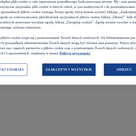
ezbędne pliki cookie w celu zapewnienia prawidłowego funkcjonowania serwisu. My i nasi par
zystywać opcjonalne pliki cookie w innych celach, w tym analitycznych i do personalizowania 
 opcjonalnych plików cookie wymaga Twojej zgody, którą możesz wyrazić, klikając „Zaakceptuj w
zgody na wykorzystywanie jakichkolwiek opcjonalnych plików cookie, kliknij „Odrzuć”. Jeśli c
 na których stosowanie wyrażasz zgodę, kliknij „Zarządzaj cookies”. Zgodę możesz wycofać w 
ieniając wybrane ustawienia.
z plików cookie wiąże się z przetwarzaniem Twoich danych osobowych. Ich Administratorem je
ch przypadkach administratorami Twoich danych mogą być również nasi partnerzy. Więcej info
przez nas i naszych partnerów z plików cookie oraz o przetwarzaniu Twoich danych osobowych,
ch Ci uprawnieniach, znajdziesz w naszej
Polityce prywatności
ZAJ COOKIES
ZAAKCEPTUJ WSZYSTKIE
ODRZUĆ