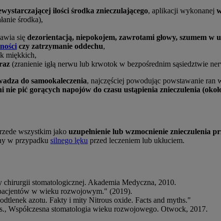
ewystarczającej ilości środka znieczulającego
, aplikacji wykonanej
w
ałanie środka),
awia się
dezorientacją, niepokojem, zawrotami głowy, szumem w u
ości
czy zatrzymanie oddechu
,
k miękkich,
raz
(zranienie igłą nerwu lub krwotok w bezpośrednim sąsiedztwie ne
owadza do samookaleczenia
, najczęściej powodując powstawanie ran 
nie pić gorących napojów do czasu ustąpienia znieczulenia (około
przede wszystkim jako
uzupełnienie lub wzmocnienie znieczulenia p
any w przypadku
silnego lęku
przed leczeniem lub ukłuciem.
y chirurgii stomatologicznej. Akademia Medyczna, 2010.
 pacjentów w wieku rozwojowym." (2019).
tlenek azotu. Fakty i mity Nitrous oxide. Facts and myths."
s., Współczesna stomatologia wieku rozwojowego. Otwock, 2017.