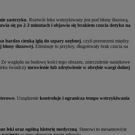
mie zastrzyku
. Roztwór leku wstrzykiwany jest pod błonę śluzową,
jawia się po 2-3 minutach i objawia się brakiem czucia dotyku na
eku bardzo cienką igłą do szpary ozębnej
, czyli przestrzeni między
j błony śluzowej.
Eliminuje to przykry, długotrwały brak czucia na
. Ze względu na budowę kości tego obszaru, znieczulenie nasiękowe
a leku świadczy
mrowienie lub zdrętwienie w obrębie wargi dolnej
uterowo
. Urządzenie
kontroluje i ogranicza tempo wstrzykiwania
ne leki oraz ogólną historię medyczną
. Stanowi to niesamowicie
a pacjenta
w jego obecnym stanie zdrowia.