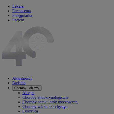
Lekarz
Farmaceuta
Pielęgniarka
Pacjent
Aktualności
Badania
Choroby i objawy
Alergie
Choroby endokrynologiczne
Choroby nerek i dróg moczowych
Choroby wieku dziecięcego
Cukrzyca