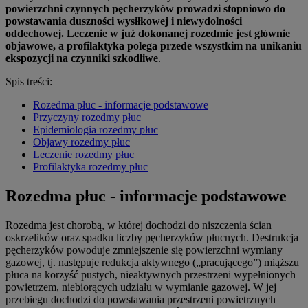
powierzchni czynnych pęcherzyków prowadzi stopniowo do
powstawania duszności wysiłkowej i niewydolności
oddechowej. Leczenie w już dokonanej rozedmie jest głównie
objawowe, a profilaktyka polega przede wszystkim na unikaniu
ekspozycji na czynniki szkodliwe
.
Spis treści:
Rozedma płuc - informacje podstawowe
Przyczyny rozedmy płuc
Epidemiologia rozedmy płuc
Objawy rozedmy płuc
Leczenie rozedmy płuc
Profilaktyka rozedmy płuc
Rozedma płuc - informacje podstawowe
Rozedma jest chorobą, w której dochodzi do niszczenia ścian
oskrzelików oraz spadku liczby pęcherzyków płucnych. Destrukcja
pęcherzyków powoduje zmniejszenie się powierzchni wymiany
gazowej, tj. następuje redukcja aktywnego („pracującego”) miąższu
płuca na korzyść pustych, nieaktywnych przestrzeni wypełnionych
powietrzem, niebiorących udziału w wymianie gazowej. W jej
przebiegu dochodzi do powstawania przestrzeni powietrznych