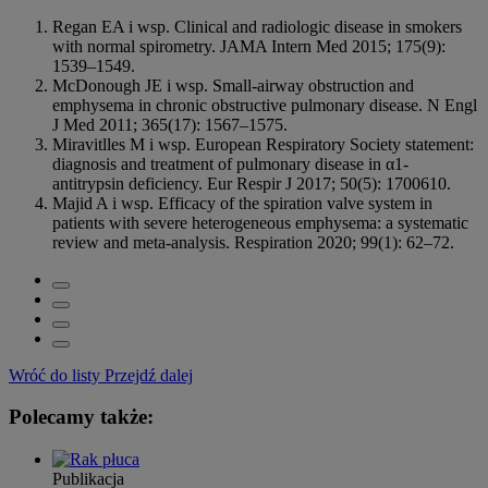
Regan EA i wsp. Clinical and radiologic disease in smokers
with normal spirometry. JAMA Intern Med 2015; 175(9):
1539–1549.
McDonough JE i wsp. Small-airway obstruction and
emphysema in chronic obstructive pulmonary disease. N Engl
J Med 2011; 365(17): 1567–1575.
Miravitlles M i wsp. European Respiratory Society statement:
diagnosis and treatment of pulmonary disease in α1-
antitrypsin deficiency. Eur Respir J 2017; 50(5): 1700610.
Majid A i wsp. Efficacy of the spiration valve system in
patients with severe heterogeneous emphysema: a systematic
review and meta-analysis. Respiration 2020; 99(1): 62–72.
Wróć do listy
Przejdź dalej
Polecamy także:
Publikacja