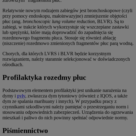
zdrowszym” fragmentom płuc.
Relatywnie nowym rodzajem zabiegów jest bronchoskopowe (czyli
przy pomocy endoskopu, małoinwazyjne) zmniejszenie objętości
płuc (ang.
bronchoscopic lung volume reduction
,
BLVR). Są to
zabiegi, w trakcie których wykorzystuje się wszczepiane zastawki
lub sprężynki, które mają doprowadzić do zapadnięcia się
rozedmowego fragmentu płuca. Stosuje się również ablację
(niszczenie) rozedmowo zmienionych fragmentów płuc parą wodną.
Chorych, dla których LVRS i BLVR będzie korzystnym
rozwiązaniem, należy starannie selekcjonować w doświadczonych
ośrodkach.
Profilaktyka rozedmy płuc
Podstawowym elementem profilaktyki jest unikanie narażenia na
dymy i
pyły
, zwłaszcza dym tytoniowy (również z IQOS, a także
dym ze spalania marihuany i innych). W przypadku pracy z
czynnikami szkodliwymi należy pamiętać o przestrzeganiu norm i
stosowaniu odpowiednich zabezpieczeń. Urządzenia do ogrzewania
mieszkań i paliwo do nich powinny spełniać odpowiednie normy.
Piśmiennictwo