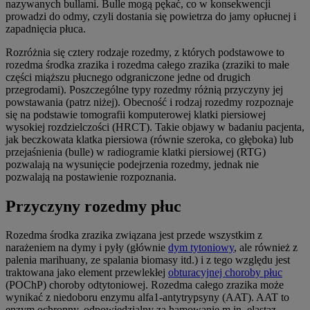
nazywanych bullami. Bulle mogą pękać, co w konsekwencji
prowadzi do odmy, czyli dostania się powietrza do jamy opłucnej i
zapadnięcia płuca.
Rozróżnia się cztery rodzaje rozedmy, z których podstawowe to
rozedma środka zrazika i rozedma całego zrazika (zraziki to małe
części miąższu płucnego odgraniczone jedne od drugich
przegrodami). Poszczególne typy rozedmy różnią przyczyny jej
powstawania (patrz niżej). Obecność i rodzaj rozedmy rozpoznaje
się na podstawie tomografii komputerowej klatki piersiowej
wysokiej rozdzielczości (HRCT). Takie objawy w badaniu pacjenta,
jak beczkowata klatka piersiowa (równie szeroka, co głęboka) lub
przejaśnienia (bulle) w radiogramie klatki piersiowej (RTG)
pozwalają na wysunięcie podejrzenia rozedmy, jednak nie
pozwalają na postawienie rozpoznania.
Przyczyny rozedmy płuc
Rozedma środka zrazika związana jest przede wszystkim z
narażeniem na dymy i pyły (głównie
dym tytoniowy
, ale również z
palenia marihuany, ze spalania biomasy itd.) i z tego względu jest
traktowana jako element przewlekłej
obturacyjnej choroby płuc
(POChP) choroby odtytoniowej. Rozedma całego zrazika może
wynikać z niedoboru enzymu alfa1-antytrypsyny (AAT). AAT to
enzym ochronny, odpowiedzialny za hamowanie m.in. elastaz