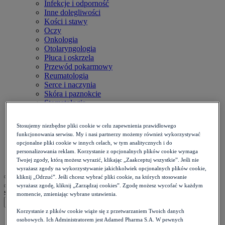
Infekcje i odporność
Inne dolegliwości
Kości i stawy
Oczy
Onkologia
Otolaryngologia
Płuca i oskrzela
Przewód pokarmowy
Reumatologia
Serce i naczynia
Skóra i paznokcie
Stomatologia
Układ nerwowy
Diety
Stosujemy niezbędne pliki cookie w celu zapewnienia prawidłowego
Kalkulatory
funkcjonowania serwisu. My i nasi partnerzy możemy również wykorzystywać
Zdrowie psychiczne
opcjonalne pliki cookie w innych celach, w tym analitycznych i do
Ból i stan zapalny
personalizowania reklam. Korzystanie z opcjonalnych plików cookie wymaga
Życie intymne
Twojej zgody, którą możesz wyrazić, klikając „Zaakceptuj wszystkie”. Jeśli nie
wyrażasz zgody na wykorzystywanie jakichkolwiek opcjonalnych plików cookie,
kliknij „Odrzuć”. Jeśli chcesz wybrać pliki cookie, na których stosowanie
wyrażasz zgodę, kliknij „Zarządzaj cookies”. Zgodę możesz wycofać w każdym
szukaj
momencie, zmieniając wybrane ustawienia.
Korzystanie z plików cookie wiąże się z przetwarzaniem Twoich danych
Strona główna
>
osobowych. Ich Administratorem jest Adamed Pharma S.A. W pewnych