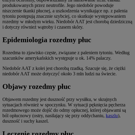
produkowanych przez neutrofile. Jego niedobór powoduje
niszczenie tkanki płucnej, a uszkodzenia wynikające np. z palenia
tytoniu postępują znacznie szybciej, co skutkuje występowaniem
rozedmy w młodym wieku. Niedobór AAT jest chorobą dziedziczną
i dotyczy również wątroby i czasem skóry.
Epidemiologia rozedmy płuc
Rozedma to zjawisko częste, związane z paleniem tytoniu. Według
szacunków amerykańskich występuje u ok. 14% palaczy.
Niedobór AAT z kolei jest chorobą rzadką. Szacuje się, że ciężki
niedobór AAT może dotyczyć około 3 mln ludzi na świecie.
Objawy rozedmy płuc
Objawem rozedmy jest duszność przy wysiłku, w skrajnych
sytuacjach również w spoczynku. W sytuacji pęknięcia pęcherza
rozedmowego może dojść do odmy opłucnej, której objawami są
ból opłucnowy (ostry, nasilający się przy oddychaniu,
kaszlu
),
duszność i suchy kaszel.
Leczenie rozedmy płuc