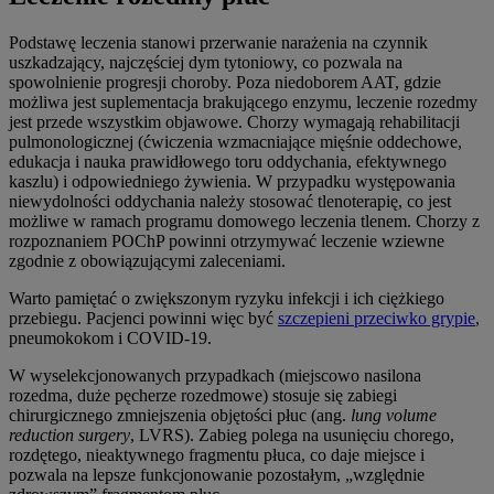
Podstawę leczenia stanowi przerwanie narażenia na czynnik
uszkadzający, najczęściej dym tytoniowy, co pozwala na
spowolnienie progresji choroby. Poza niedoborem AAT, gdzie
możliwa jest suplementacja brakującego enzymu, leczenie rozedmy
jest przede wszystkim objawowe. Chorzy wymagają rehabilitacji
pulmonologicznej (ćwiczenia wzmacniające mięśnie oddechowe,
edukacja i nauka prawidłowego toru oddychania, efektywnego
kaszlu) i odpowiedniego żywienia. W przypadku występowania
niewydolności oddychania należy stosować tlenoterapię, co jest
możliwe w ramach programu domowego leczenia tlenem. Chorzy z
rozpoznaniem POChP powinni otrzymywać leczenie wziewne
zgodnie z obowiązującymi zaleceniami.
Warto pamiętać o zwiększonym ryzyku infekcji i ich ciężkiego
przebiegu. Pacjenci powinni więc być
szczepieni przeciwko grypie
,
pneumokokom i COVID-19.
W wyselekcjonowanych przypadkach (miejscowo nasilona
rozedma, duże pęcherze rozedmowe) stosuje się zabiegi
chirurgicznego zmniejszenia objętości płuc (ang.
lung volume
reduction surgery
, LVRS). Zabieg polega na usunięciu chorego,
rozdętego, nieaktywnego fragmentu płuca, co daje miejsce i
pozwala na lepsze funkcjonowanie pozostałym, „względnie