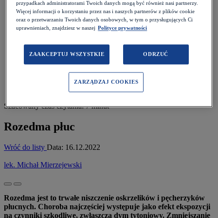
Pacjent
>
przypadkach administratorami Twoich danych mogą być również nasi partnerzy.
Choroby i objawy
>
Więcej informacji o korzystaniu przez nas i naszych partnerów z plików cookie
oraz o przetwarzaniu Twoich danych osobowych, w tym o przysługujących Ci
Płuca i oskrzela
>
uprawnieniach, znajdziesz w naszej
Polityce prywatności
Rozedma płuc
ZAAKCEPTUJ WSZYSTKIE
ODRZUĆ
ZARZĄDZAJ COOKIES
Szacowany czas czytania: 7 minut
Rozedma płuc
Wróć do listy
Data:
16.12.2022
lek. Michał Mierzejewski
Rozedma jest to trwałe niszczenie oskrzelików i pęcherzyków
płucnych. Choroba najczęściej występuje jako efekt ekspozycji
na czynniki szkodliwe, zwłaszcza dym tytoniowy. Zmniejszanie