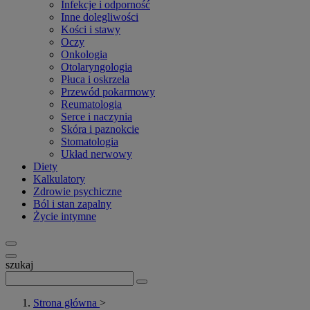
Infekcje i odporność
Inne dolegliwości
Kości i stawy
Oczy
Onkologia
Otolaryngologia
Płuca i oskrzela
Przewód pokarmowy
Reumatologia
Serce i naczynia
Skóra i paznokcie
Stomatologia
Układ nerwowy
Diety
Kalkulatory
Zdrowie psychiczne
Ból i stan zapalny
Życie intymne
szukaj
Strona główna
>