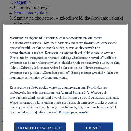
Pacjent
>
Choroby i objawy
>
Serce i naczynia
>
Statyny na cholesterol – szkodliwość, dawkowanie i skutki
uboczne
Stosujemy niezbędne pliki cookie w celu zapewnienia prawidłowego
funkcjonowania serwisu. My i nasi partnerzy możemy również wykorzystywać
opcjonalne pliki cookie w innych celach, w tym analitycznych i do
personalizowania reklam. Korzystanie z opcjonalnych plików cookie wymaga
Twojej zgody, którą możesz wyrazić, klikając „Zaakceptuj wszystkie”. Jeśli nie
wyrażasz zgody na wykorzystywanie jakichkolwiek opcjonalnych plików cookie,
kliknij „Odrzuć”. Jeśli chcesz wybrać pliki cookie, na których stosowanie
Szacowany czas czytania: 8 minut
wyrażasz zgodę, kliknij „Zarządzaj cookies”. Zgodę możesz wycofać w każdym
momencie, zmieniając wybrane ustawienia.
Statyny na cholesterol – szkodliwość,
dawkowanie i skutki uboczne
Korzystanie z plików cookie wiąże się z przetwarzaniem Twoich danych
osobowych. Ich Administratorem jest Adamed Pharma S.A. W pewnych
przypadkach administratorami Twoich danych mogą być również nasi partnerzy.
Wróć do listy
Data:
20.09.2023
Więcej informacji o korzystaniu przez nas i naszych partnerów z plików cookie
oraz o przetwarzaniu Twoich danych osobowych, w tym o przysługujących Ci
uprawnieniach, znajdziesz w naszej
Polityce prywatności
Statyna na cholesterol
to obecnie częsty standard leczenia przy
występowaniu niektórych czynników ryzyka. To leki stosowane
rutynowo, bezpieczne i wykazujące stosunkowo niewiele
ZAAKCEPTUJ WSZYSTKIE
ODRZUĆ