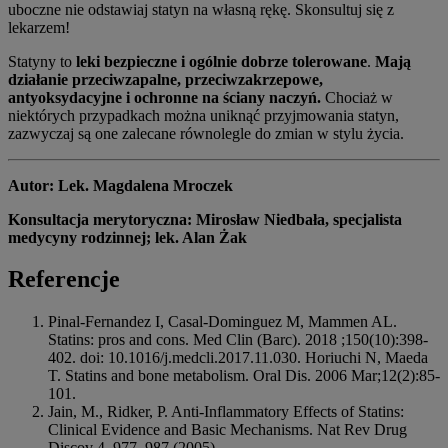
uboczne nie odstawiaj statyn na własną rękę. Skonsultuj się z
lekarzem!
Statyny to
leki bezpieczne i ogólnie dobrze tolerowane
.
Mają
działanie przeciwzapalne, przeciwzakrzepowe,
antyoksydacyjne i ochronne na ściany naczyń.
Chociaż w
niektórych przypadkach można uniknąć przyjmowania statyn,
zazwyczaj są one zalecane równolegle do zmian w stylu życia.
Autor:
Lek. Magdalena Mroczek
K
onsultacja merytoryczna: Mirosław Niedbała, specjalista
medycyny rodzinnej; lek. Alan Żak
Referencje
Pinal-Fernandez I, Casal-Dominguez M, Mammen AL.
Statins: pros and cons. Med Clin (Barc). 2018 ;150(10):398-
402. doi: 10.1016/j.medcli.2017.11.030. Horiuchi N, Maeda
T. Statins and bone metabolism. Oral Dis. 2006 Mar;12(2):85-
101.
Jain, M., Ridker, P. Anti-Inflammatory Effects of Statins:
Clinical Evidence and Basic Mechanisms. Nat Rev Drug
Discov 4, 977–987 (2005).