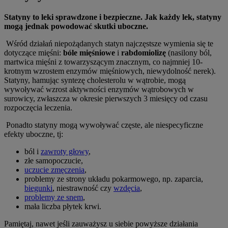
Statyny to leki sprawdzone i bezpieczne. Jak każdy lek, statyny
mogą jednak powodować skutki uboczne.
Wśród działań niepożądanych statyn najczęstsze wymienia się te
dotyczące mięśni:
bóle mięśniowe
i
rabdomiolizę
(nasilony ból,
martwica mięśni z towarzyszącym znacznym, co najmniej 10-
krotnym wzrostem enzymów mięśniowych, niewydolność nerek).
Statyny, hamując syntezę cholesterolu w wątrobie, mogą
wywoływać wzrost aktywności enzymów wątrobowych w
surowicy, zwłaszcza w okresie pierwszych 3 miesięcy od czasu
rozpoczęcia leczenia.
Ponadto statyny mogą wywoływać częste, ale niespecyficzne
efekty uboczne, tj:
ból i
zawroty głowy
,
złe samopoczucie,
uczucie zmęczenia
,
problemy ze strony układu pokarmowego, np. zaparcia,
biegunki
, niestrawność czy
wzdęcia
,
problemy ze snem
,
mała liczba płytek krwi.
Pamiętaj, nawet jeśli zauważysz u siebie powyższe działania