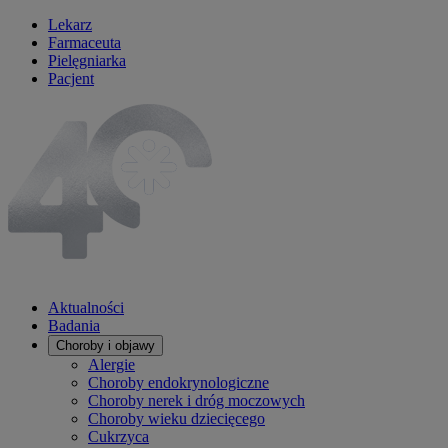
Lekarz
Farmaceuta
Pielęgniarka
Pacjent
Aktualności
Badania
Choroby i objawy
Alergie
Choroby endokrynologiczne
Choroby nerek i dróg moczowych
Choroby wieku dziecięcego
Cukrzyca