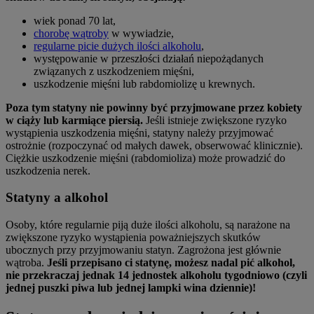
wiek ponad 70 lat,
chorobę wątroby
w wywiadzie,
regularne picie dużych ilości alkoholu
,
występowanie w przeszłości działań niepożądanych
związanych z uszkodzeniem mięśni,
uszkodzenie mięśni lub rabdomiolizę u krewnych.
Poza tym statyny nie powinny być przyjmowane przez kobiety
w ciąży lub karmiące piersią.
Jeśli istnieje zwiększone ryzyko
wystąpienia uszkodzenia mięśni, statyny należy przyjmować
ostrożnie (rozpoczynać od małych dawek, obserwować klinicznie).
Ciężkie uszkodzenie mięśni (rabdomioliza) może prowadzić do
uszkodzenia nerek.
Statyny a alkohol
Osoby, które regularnie piją duże ilości alkoholu, są narażone na
zwiększone ryzyko wystąpienia poważniejszych skutków
ubocznych przy przyjmowaniu statyn. Zagrożona jest głównie
wątroba.
Jeśli przepisano ci statynę, możesz nadal pić alkohol,
nie przekraczaj jednak 14 jednostek alkoholu tygodniowo
(czyli
jednej puszki piwa lub jednej lampki wina dziennie)!