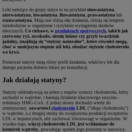
Leki należące do grupy statyn to na przykład
simwastatyna
,
atorwastatyna
,
lowastatyna
,
fluwastatyna
,
prawastatyna
lub
rozuwastatyna
. Mają one różną siłę działania, różnią się tempem
metabolizmu w organizmie i ryzykiem wystąpienia skutków
ubocznych.
Co ciekawe, w
produktach spożywczych
, takich jak
czerwony ryż, awokado, siemię lniane czy grzyb twardziak
jadalny, znajdują się
“statyny naturalne”, które również mogą,
choć w mniejszym stopniu niż leki, obniżać stężenie cholesterolu
we krwi.
Ponieważ statyny mają różny profil działania, właściwy lek dla
danego pacjenta dobiera lekarz po konsultacji.
Jak działają statyny?
Statyny oddziaływują na jeden z etapów syntezy cholesterolu, który
zachodzi w wątrobie, i hamują działanie kluczowego enzymu -
reduktazy HMG-CoA. Z jednej strony dochodzi wtedy do
zmniejszonej
zawartości
cholesterolu
LDL
(“złego cholesterolu”)
w wątrobie, a z drugiej strony do zwiększenia produkcji receptorów
LDL w hepatocytach, aby zachować równowagę w organizmie. W
wyniku tego,
więcej cholesterolu LDL jest wchłaniane do
komórek wątroby
, powodując spadek jego poziomu w surowicy.