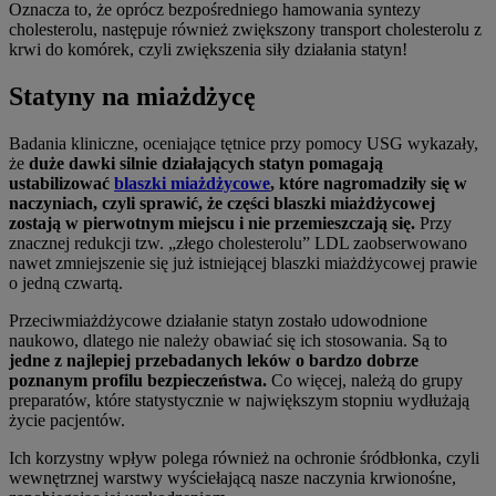
Oznacza to, że oprócz bezpośredniego hamowania syntezy
cholesterolu, następuje również zwiększony transport cholesterolu z
krwi do komórek, czyli zwiększenia siły działania statyn!
Statyny na miażdżycę
Badania kliniczne, oceniające tętnice przy pomocy USG wykazały,
że
duże dawki silnie działających statyn pomagają
ustabilizować
blaszki miażdżycowe
, które nagromadziły się w
naczyniach, czyli sprawić, że części blaszki miażdżycowej
zostają w pierwotnym miejscu i nie przemieszczają się.
Przy
znacznej redukcji tzw. „złego cholesterolu” LDL zaobserwowano
nawet zmniejszenie się już istniejącej blaszki miażdżycowej prawie
o jedną czwartą.
Przeciwmiażdżycowe działanie statyn zostało udowodnione
naukowo, dlatego nie należy obawiać się ich stosowania. Są to
jedne z najlepiej przebadanych leków o bardzo dobrze
poznanym profilu bezpieczeństwa.
Co więcej, należą do grupy
preparatów, które statystycznie w największym stopniu wydłużają
życie pacjentów.
Ich korzystny wpływ polega również na ochronie śródbłonka, czyli
wewnętrznej warstwy wyściełającą nasze naczynia krwionośne,