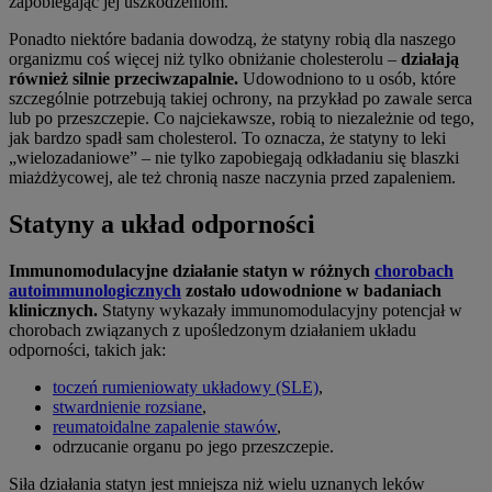
zapobiegając jej uszkodzeniom.
Ponadto niektóre badania dowodzą, że statyny robią dla naszego
organizmu coś więcej niż tylko obniżanie cholesterolu –
działają
również silnie przeciwzapalnie.
Udowodniono to u osób, które
szczególnie potrzebują takiej ochrony, na przykład po zawale serca
lub po przeszczepie. Co najciekawsze, robią to niezależnie od tego,
jak bardzo spadł sam cholesterol. To oznacza, że statyny to leki
„wielozadaniowe” – nie tylko zapobiegają odkładaniu się blaszki
miażdżycowej, ale też chronią nasze naczynia przed zapaleniem.
Statyny a układ odporności
Immunomodulacyjne działanie statyn w różnych
chorobach
autoimmunologicznych
zostało udowodnione w badaniach
klinicznych.
Statyny wykazały immunomodulacyjny potencjał w
chorobach związanych z upośledzonym działaniem układu
odporności, takich jak:
toczeń rumieniowaty układowy (SLE)
,
stwardnienie rozsiane
,
reumatoidalne zapalenie stawów
,
odrzucanie organu po jego przeszczepie.
Siła działania statyn jest mniejsza niż wielu uznanych leków