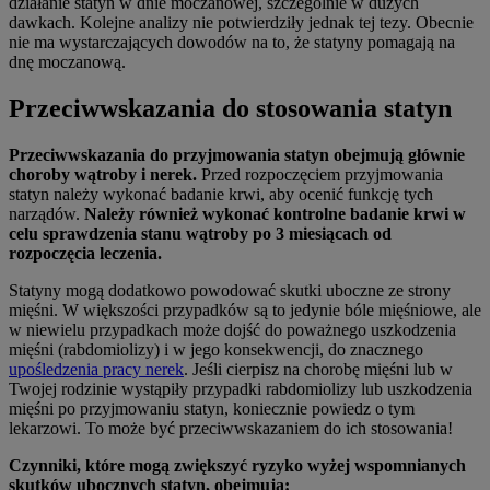
działanie statyn w dnie moczanowej, szczególnie w dużych
dawkach. Kolejne analizy nie potwierdziły jednak tej tezy. Obecnie
nie ma wystarczających dowodów na to, że statyny pomagają na
dnę moczanową.
Przeciwwskazania do stosowania statyn
Przeciwwskazania do przyjmowania statyn obejmują głównie
choroby wątroby i nerek.
Przed rozpoczęciem przyjmowania
statyn należy wykonać badanie krwi, aby ocenić funkcję tych
narządów.
Należy również wykonać kontrolne badanie krwi w
celu sprawdzenia stanu wątroby po 3 miesiącach od
rozpoczęcia leczenia.
Statyny mogą dodatkowo powodować skutki uboczne ze strony
mięśni. W większości przypadków są to jedynie bóle mięśniowe, ale
w niewielu przypadkach może dojść do poważnego uszkodzenia
mięśni (rabdomiolizy) i w jego konsekwencji, do znacznego
upośledzenia pracy nerek
. Jeśli cierpisz na chorobę mięśni lub w
Twojej rodzinie wystąpiły przypadki rabdomiolizy lub uszkodzenia
mięśni po przyjmowaniu statyn, koniecznie powiedz o tym
lekarzowi. To może być przeciwwskazaniem do ich stosowania!
Czynniki, które mogą zwiększyć ryzyko wyżej wspomnianych
skutków ubocznych statyn, obejmują: