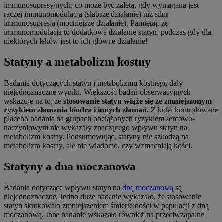
immunosupresyjnych, co może być zaletą, gdy wymagana jest
raczej immunomodulacja (słabsze działanie) niż silna
immunosupresja (mocniejsze działanie). Pamiętaj, że
immunomodulacja to dodatkowe działanie statyn, podczas gdy dla
niektórych leków jest to ich główne działanie!
Statyny a metabolizm kostny
Badania dotyczących statyn i metabolizmu kostnego dały
niejednoznaczne wyniki. Większość badań obserwacyjnych
wskazuje na to, że
stosowanie statyn wiąże się ze zmniejszonym
ryzykiem złamania biodra i innych złamań.
Z kolei kontrolowane
placebo badania na grupach obciążonych ryzykiem sercowo-
naczyniowym nie wykazały znaczącego wpływu statyn na
metabolizm kostny. Podsumowując, statyny nie szkodzą na
metabolizm kostny, ale nie wiadomo, czy wzmacniają kości.
Statyny a dna moczanowa
Badania dotyczące wpływu statyn na
dnę moczanową
są
niejednoznaczne. Jedno duże badanie wykazało, że stosowanie
statyn skutkowało zmniejszeniem śmiertelności w populacji z dną
moczanową. Inne badanie wskazało również na przeciwzapalne