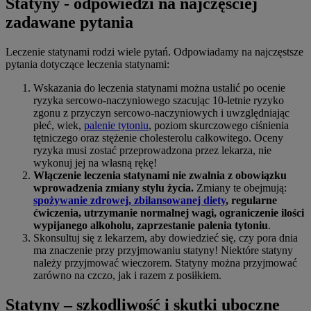
Statyny - odpowiedzi na najczęściej
zadawane pytania
Leczenie statynami rodzi wiele pytań. Odpowiadamy na najczęstsze
pytania dotyczące leczenia statynami:
Wskazania do leczenia statynami można ustalić po ocenie
ryzyka sercowo-naczyniowego szacując 10-letnie ryzyko
zgonu z przyczyn sercowo-naczyniowych i uwzględniając
płeć, wiek,
palenie tytoniu
, poziom skurczowego ciśnienia
tętniczego oraz stężenie cholesterolu całkowitego. Oceny
ryzyka musi zostać przeprowadzona przez lekarza, nie
wykonuj jej na własną rękę!
Włączenie leczenia statynami nie zwalnia z obowiązku
wprowadzenia zmiany stylu życia.
Zmiany te obejmują:
spożywanie zdrowej, zbilansowanej diety
, regularne
ćwiczenia, utrzymanie normalnej wagi, ograniczenie ilości
wypijanego alkoholu, zaprzestanie palenia tytoniu
.
Skonsultuj się z lekarzem, aby dowiedzieć się, czy pora dnia
ma znaczenie przy przyjmowaniu statyny! Niektóre statyny
należy przyjmować wieczorem. Statyny można przyjmować
zarówno na czczo, jak i razem z posiłkiem.
Statyny – szkodliwość i skutki uboczne