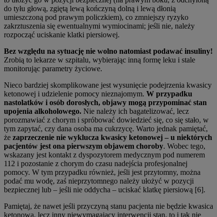
do tyłu głową, zgiętą lewą kończyną dolną i lewą dłonią
umieszczoną pod prawym policzkiem), co zmniejszy ryzyko
zakrztuszenia się ewentualnymi wymiocinami; jeśli nie, należy
rozpocząć uciskanie klatki piersiowej.
Bez względu na sytuację nie wolno natomiast podawać insuliny!
Zrobią to lekarze w szpitalu, wybierając inną formę leku i stale
monitorując parametry życiowe.
Nieco bardziej skomplikowane jest wysunięcie podejrzenia kwasicy
ketonowej i udzielenie pomocy nieznajomym.
W przypadku
nastolatków i osób dorosłych, objawy mogą przypominać stan
upojenia alkoholowego.
Nie należy ich bagatelizować, lecz
porozmawiać z chorym i spróbować dowiedzieć się, co się stało, w
tym zapytać, czy dana osoba ma cukrzycę. Warto jednak pamiętać,
że
zaprzeczenie nie wyklucza kwasicy ketonowej – u niektórych
pacjentów jest ona pierwszym objawem choroby
. Wobec tego,
wskazany jest kontakt z dyspozytorem medycznym pod numerem
112 i pozostanie z chorym do czasu nadejścia profesjonalnej
pomocy. W tym przypadku również, jeśli jest przytomny, można
podać mu wodę, zaś nieprzytomnego należy ułożyć w pozycji
bezpiecznej lub – jeśli nie oddycha – uciskać klatkę piersiową [6].
Pamiętaj, że nawet jeśli przyczyną stanu pacjenta nie będzie kwasica
ketonowa, lecz inny niewymagający interwencji stan, to i tak nie