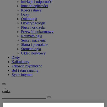
Infekcje i odporność
Inne dolegliwości
Kości i stawy
Oczy
Onkologia
Otolaryngologia
Płuca i oskrzela
Przewód pokarmowy
Reumatologia
Serce i naczynia
Skóra i paznokcie
Stomatologia
Układ nerwowy
Diety
Kalkulatory
Zdrowie psychiczne
Ból i stan zapalny
Życie intymne
szukaj
Strona główna
>