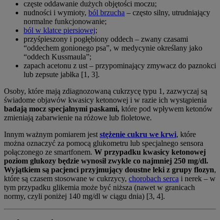
częste oddawanie dużych objętości moczu;
nudności i wymioty,
ból brzucha
– często silny, utrudniający
normalne funkcjonowanie;
ból w klatce piersiowej
;
przyśpieszony i pogłębiony oddech – zwany czasami
“oddechem gonionego psa”, w medycynie określany jako
“oddech Kussmaula”;
zapach acetonu z ust – przypominający zmywacz do paznokci
lub zepsute jabłka [1, 3].
Osoby, które mają zdiagnozowaną cukrzycę typu 1, zazwyczaj są
świadome objawów kwasicy ketonowej i w razie ich wystąpienia
badają mocz specjalnymi paskami,
które pod wpływem ketonów
zmieniają zabarwienie na różowe lub fioletowe.
Innym ważnym pomiarem jest
stężenie cukru we krwi
, które
można oznaczyć za pomocą glukometru lub specjalnego sensora
połączonego ze smartfonem.
W przypadku kwasicy ketonowej
poziom glukozy będzie wynosił zwykle co najmniej 250 mg/dl.
Wyjątkiem są pacjenci przyjmujący doustne leki z grupy flozyn
,
które są czasem stosowane w cukrzycy,
chorobach serca
i nerek – w
tym przypadku glikemia może być niższa (nawet w granicach
normy, czyli poniżej 140 mg/dl w ciągu dnia) [3, 4].