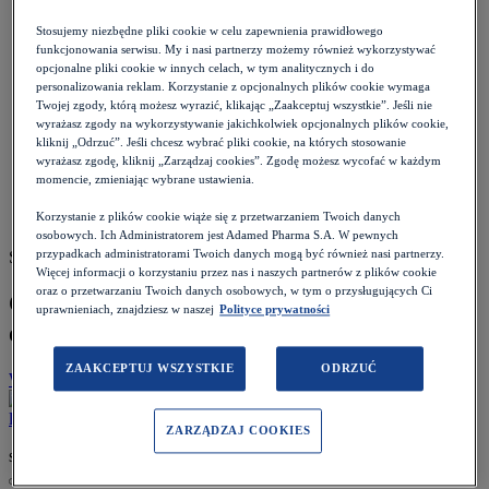
Pacjent
>
Choroby i objawy
>
Stosujemy niezbędne pliki cookie w celu zapewnienia prawidłowego
Cukrzyca
>
funkcjonowania serwisu. My i nasi partnerzy możemy również wykorzystywać
Czym jest kwasica ketonowa? Przyczyny, objawy, pierwsza
opcjonalne pliki cookie w innych celach, w tym analitycznych i do
pomoc
personalizowania reklam. Korzystanie z opcjonalnych plików cookie wymaga
Twojej zgody, którą możesz wyrazić, klikając „Zaakceptuj wszystkie”. Jeśli nie
wyrażasz zgody na wykorzystywanie jakichkolwiek opcjonalnych plików cookie,
kliknij „Odrzuć”. Jeśli chcesz wybrać pliki cookie, na których stosowanie
wyrażasz zgodę, kliknij „Zarządzaj cookies”. Zgodę możesz wycofać w każdym
momencie, zmieniając wybrane ustawienia.
Korzystanie z plików cookie wiąże się z przetwarzaniem Twoich danych
osobowych. Ich Administratorem jest Adamed Pharma S.A. W pewnych
przypadkach administratorami Twoich danych mogą być również nasi partnerzy.
Szacowany czas czytania: 6 minut
Więcej informacji o korzystaniu przez nas i naszych partnerów z plików cookie
oraz o przetwarzaniu Twoich danych osobowych, w tym o przysługujących Ci
Czym jest kwasica ketonowa? Przyczyny,
uprawnieniach, znajdziesz w naszej
Polityce prywatności
objawy, pierwsza pomoc
ZAAKCEPTUJ WSZYSTKIE
ODRZUĆ
Wróć do listy
Data:
18.12.2023
lek. Mirosław Niedbała
ZARZĄDZAJ COOKIES
specjalista medycyny rodzinnej