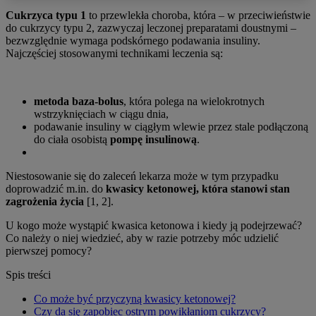
Cukrzyca typu 1
to przewlekła choroba, która – w przeciwieństwie
do cukrzycy typu 2, zazwyczaj leczonej preparatami doustnymi –
bezwzględnie wymaga podskórnego podawania insuliny.
Najczęściej stosowanymi technikami leczenia są:
metoda baza-bolus
, która polega na wielokrotnych
wstrzyknięciach w ciągu dnia,
podawanie insuliny w ciągłym wlewie przez stale podłączoną
do ciała osobistą
pompę insulinową
.
Niestosowanie się do zaleceń lekarza może w tym przypadku
doprowadzić m.in. do
kwasicy ketonowej, która stanowi stan
zagrożenia życia
[1, 2].
U kogo może wystąpić kwasica ketonowa i kiedy ją podejrzewać?
Co należy o niej wiedzieć, aby w razie potrzeby móc udzielić
pierwszej pomocy?
Spis treści
Co może być przyczyną kwasicy ketonowej?
Czy da się zapobiec ostrym powikłaniom cukrzycy?