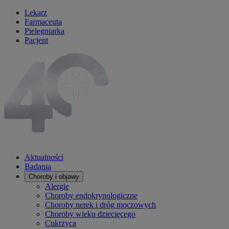
Lekarz
Farmaceuta
Pielęgniarka
Pacjent
Aktualności
Badania
Choroby i objawy
Alergie
Choroby endokrynologiczne
Choroby nerek i dróg moczowych
Choroby wieku dziecięcego
Cukrzyca