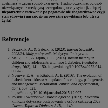
zostaniesz w żaden sposób ukarany/a. Trudno oczekiwać od osób
niezwiązanych z medycyną szczegółowej oceny sytuacji, a
lepiej
niepotrzebnie zadzwonić po pogotowie niż zbagatelizować czyjś
stan zdrowia i narazić go na poważne powikłania lub utratę
życia!
Referencje
Szczeklik, A., & Gałecki, P. (2023).
Interna Szczeklika
2023/24. Mały podręcznik
. Medycyna Praktyczna.
Malik, F. S., & Taplin, C. E. (2014). Insulin therapy in
children and adolescents with type 1 diabetes.
Paediatric
drugs
,
16
(2), 141–150. https://doi.org/10.1007/s40272-014-
0064-6
Nyenwe, E. A., & Kitabchi, A. E. (2016). The evolution of
diabetic ketoacidosis: An update of its etiology, pathogenesis
and management.
Metabolism: clinical and experimental
,
65
(4), 507–521.
https://doi.org/10.1016/j.metabol.2015.12.007
Polskie Towarzystwo Diabetologiczne. (2023). Zalecenia
kliniczne dotyczące postępowania u osób z cukrzycą 2023.
Current Topics in Diabetes
,
3 (I)
, 1–140.