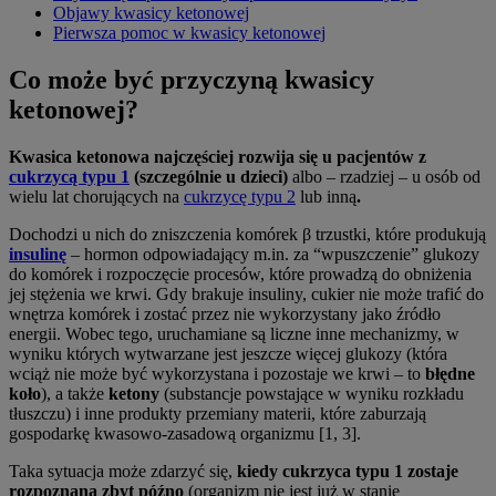
Objawy kwasicy ketonowej
Pierwsza pomoc w kwasicy ketonowej
Co może być przyczyną kwasicy
ketonowej?
Kwasica ketonowa najczęściej rozwija się u pacjentów z
cukrzycą typu 1
(szczególnie u dzieci)
albo – rzadziej – u osób od
wielu lat chorujących na
cukrzycę typu 2
lub inną
.
Dochodzi u nich do zniszczenia komórek β trzustki, które produkują
insulinę
– hormon odpowiadający m.in. za “wpuszczenie” glukozy
do komórek i rozpoczęcie procesów, które prowadzą do obniżenia
jej stężenia we krwi. Gdy brakuje insuliny, cukier nie może trafić do
wnętrza komórek i zostać przez nie wykorzystany jako źródło
energii. Wobec tego, uruchamiane są liczne inne mechanizmy, w
wyniku których wytwarzane jest jeszcze więcej glukozy (która
wciąż nie może być wykorzystana i pozostaje we krwi – to
błędne
koło
), a także
ketony
(substancje powstające w wyniku rozkładu
tłuszczu) i inne produkty przemiany materii, które zaburzają
gospodarkę kwasowo-zasadową organizmu [1, 3].
Taka sytuacja może zdarzyć się,
kiedy cukrzyca typu 1 zostaje
rozpoznana zbyt późno
(organizm nie jest już w stanie