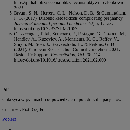
https://ptdiab.pl/zalecenia-ptd/zalecania-aktywni-czlonkowie-
2023
Bryant, S. N., Herrera, C. L., Nelson, D. B., & Cunningham,
F. G. (2017). Diabetic ketoacidosis complicating pregnancy.
Journal of neonatal-perinatal medicine
,
10
(1), 17–23.
https://doi.org/10.3233/NPM-1663
Olasveengen, T. M., Semeraro, F., Ristagno, G., Castren, M.,
Handley, A., Kuzovlev, A., Monsieurs, K. G., Raffay, V.,
Smyth, M., Soar, J., Svavarsdottir, H., & Perkins, G. D.
(2021). European Resuscitation Council Guidelines 2021:
Basic Life Support.
Resuscitation
,
161
, 98–114.
https://doi.org/10.1016/j.resuscitation.2021.02.009
Pdf
Cukrzyca w pytaniach i odpowiedziach - poradnik dla pacjentów
dr n. med. Piotr Gajda
Pobierz