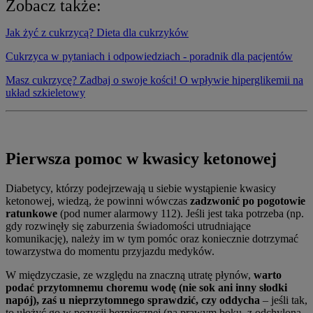
Zobacz także:
Jak żyć z cukrzycą? Dieta dla cukrzyków
Cukrzyca w pytaniach i odpowiedziach - poradnik dla pacjentów
Masz cukrzycę? Zadbaj o swoje kości! O wpływie hiperglikemii na
układ szkieletowy
Pierwsza pomoc w kwasicy ketonowej
Diabetycy, którzy podejrzewają u siebie wystąpienie kwasicy
ketonowej, wiedzą, że powinni wówczas
zadzwonić po pogotowie
ratunkowe
(pod numer alarmowy 112). Jeśli jest taka potrzeba (np.
gdy rozwinęły się zaburzenia świadomości utrudniające
komunikację), należy im w tym pomóc oraz koniecznie dotrzymać
towarzystwa do momentu przyjazdu medyków.
W międzyczasie, ze względu na znaczną utratę płynów,
warto
podać przytomnemu choremu wodę (nie sok ani inny słodki
napój), zaś u nieprzytomnego sprawdzić, czy oddycha
– jeśli tak,
to ułożyć go w pozycji bezpiecznej (na prawym boku, z odchyloną