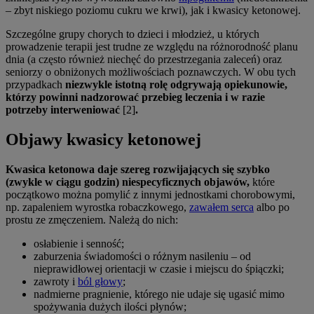
– zbyt niskiego poziomu cukru we krwi), jak i kwasicy ketonowej.
Szczególne grupy chorych to dzieci i młodzież, u których
prowadzenie terapii jest trudne ze względu na różnorodność planu
dnia (a często również niechęć do przestrzegania zaleceń) oraz
seniorzy o obniżonych możliwościach poznawczych. W obu tych
przypadkach
niezwykle istotną rolę odgrywają opiekunowie,
którzy powinni nadzorować przebieg leczenia i w razie
potrzeby interweniować
[2]
.
Objawy kwasicy ketonowej
Kwasica ketonowa daje szereg rozwijających się szybko
(zwykle w ciągu godzin) niespecyficznych objawów,
które
początkowo można pomylić z innymi jednostkami chorobowymi,
np. zapaleniem wyrostka robaczkowego,
zawałem serca
albo po
prostu ze zmęczeniem. Należą do nich:
osłabienie i senność;
zaburzenia świadomości o różnym nasileniu – od
nieprawidłowej orientacji w czasie i miejscu do śpiączki;
zawroty i
ból głowy
;
nadmierne pragnienie, którego nie udaje się ugasić mimo
spożywania dużych ilości płynów;