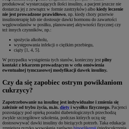
produkować wystarczających ilości insuliny, a pacjent jeszcze nie
dostarcza jej z zewnątrz w formie zastrzyków) albo
kiedy leczenie
nie jest prowadzone prawidłowo
, np. kiedy chory przerwie
insulinoterapię lub nie dostosuje dawki hormonu do zawartości
węglowodanów w posiłku, planowanej aktywności fizycznej czy
też innych czynników, np.:
spożycia alkoholu,
występowania infekcji o ciężkim przebiegu,
ciąży [1, 4, 5].
W przypadku wystąpienia tych stanów, konieczny jest
pilny
kontakt z lekarzem prowadzącym w celu omówienia
ewentualnej tymczasowej modyfikacji dawek insuliny.
Czy da się zapobiec ostrym powikłaniom
cukrzycy?
Zapotrzebowanie na insulinę jest indywidualne i zmienia się
zależnie od trybu życia, m.in.
diety
i wysiłku fizycznego.
Pacjenci
pozostający pod opieką poradni diabetologicznych przechodzą
zwykle szczegółowe szkolenia, podczas których uczą się
dostosowywać dawki insuliny do bieżących potrzeb. Taka edukacja
zmniejsza ryzyko wywołania zarówno
hipoglikemii
(niedocukrzenia