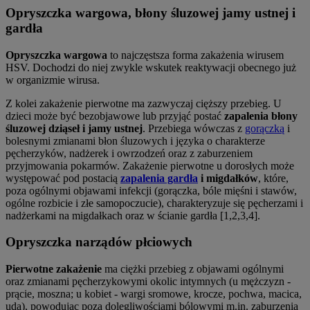
Opryszczka wargowa, błony śluzowej jamy ustnej i
gardła
Opryszczka wargowa
to najczęstsza forma zakażenia wirusem
HSV. Dochodzi do niej zwykle wskutek reaktywacji obecnego już
w organizmie wirusa.
Z kolei zakażenie pierwotne ma zazwyczaj cięższy przebieg. U
dzieci może być bezobjawowe lub przyjąć postać
zapalenia błony
śluzowej dziąseł i jamy ustnej
. Przebiega wówczas z
gorączką
i
bolesnymi zmianami błon śluzowych i języka o charakterze
pęcherzyków, nadżerek i owrzodzeń oraz z zaburzeniem
przyjmowania pokarmów. Zakażenie pierwotne u dorosłych może
występować pod postacią
zapalenia gardła
i migdałków
, które,
poza ogólnymi objawami infekcji (gorączka, bóle mięśni i stawów,
ogólne rozbicie i złe samopoczucie), charakteryzuje się pęcherzami i
nadżerkami na migdałkach oraz w ścianie gardła [1,2,3,4].
Opryszczka narządów płciowych
Pierwotne zakażenie
ma ciężki przebieg z objawami ogólnymi
oraz zmianami pęcherzykowymi okolic intymnych (u mężczyzn -
prącie, moszna; u kobiet - wargi sromowe, krocze, pochwa, macica,
uda), powodując poza dolegliwościami bólowymi m.in. zaburzenia