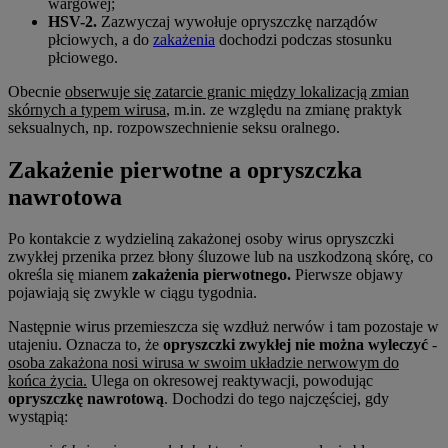
wargowej;
HSV-2.
Zazwyczaj wywołuje opryszczkę narządów
płciowych, a do
zakażenia
dochodzi podczas stosunku
płciowego.
Obecnie
obserwuje się zatarcie granic między lokalizacją zmian
skórnych a typem wirusa
, m.in. ze względu na zmianę praktyk
seksualnych, np. rozpowszechnienie seksu oralnego.
Zakażenie pierwotne a opryszczka
nawrotowa
Po kontakcie z wydzieliną zakażonej osoby wirus opryszczki
zwykłej przenika przez błony śluzowe lub na uszkodzoną skórę, co
określa się mianem
zakażenia pierwotnego.
Pierwsze objawy
pojawiają się zwykle w ciągu tygodnia.
Następnie wirus przemieszcza się wzdłuż nerwów i tam pozostaje w
utajeniu. Oznacza to, że
opryszczki zwykłej nie można wyleczyć
-
osoba zakażona nosi wirusa w swoim układzie nerwowym do
końca życia.
Ulega on okresowej reaktywacji, powodując
opryszczkę nawrotową
. Dochodzi do tego najczęściej, gdy
wystąpią: