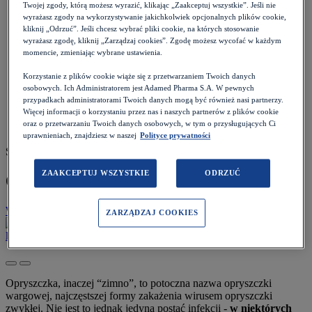
Pacjent
>
Twojej zgody, którą możesz wyrazić, klikając „Zaakceptuj wszystkie”. Jeśli nie
Choroby i objawy
>
wyrażasz zgody na wykorzystywanie jakichkolwiek opcjonalnych plików cookie,
Infekcje i odporność
>
kliknij „Odrzuć”. Jeśli chcesz wybrać pliki cookie, na których stosowanie
wyrażasz zgodę, kliknij „Zarządzaj cookies”. Zgodę możesz wycofać w każdym
Opryszczka - zakażenie wirusem HSV
momencie, zmieniając wybrane ustawienia.
Korzystanie z plików cookie wiąże się z przetwarzaniem Twoich danych
osobowych. Ich Administratorem jest Adamed Pharma S.A. W pewnych
przypadkach administratorami Twoich danych mogą być również nasi partnerzy.
Więcej informacji o korzystaniu przez nas i naszych partnerów z plików cookie
oraz o przetwarzaniu Twoich danych osobowych, w tym o przysługujących Ci
uprawnieniach, znajdziesz w naszej
Polityce prywatności
Szacowany czas czytania: 11 minut
ZAAKCEPTUJ WSZYSTKIE
ODRZUĆ
Opryszczka - zakażenie wirusem HSV
Wróć do listy
Data:
29.11.2023
ZARZĄDZAJ COOKIES
lek. Aleksandra Szmajdzińska
Opryszczka, inaczej “zimno”, to potoczna nazwa opryszczki
wargowej, najczęstszej formy zakażenia wirusem opryszczki
zwykłej. Nie jest to jednak jedyna postać infekcji -
w niektórych