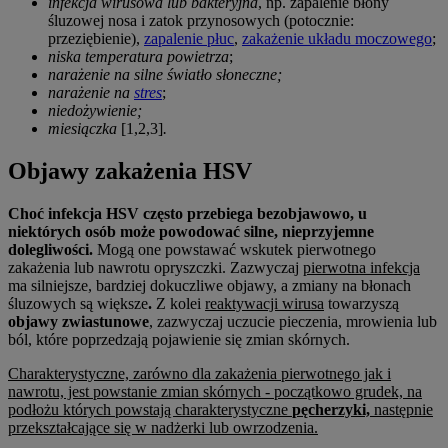
infekcja wirusowa lub bakteryjna
, np. zapalenie błony
śluzowej nosa i zatok przynosowych (potocznie:
przeziębienie),
zapalenie płuc
,
zakażenie układu moczowego
;
niska temperatura powietrza
;
narażenie na silne światło słoneczne;
narażenie na
stres
;
niedożywienie;
miesiączka
[1,2,3]
.
Objawy zakażenia HSV
Choć infekcja HSV często przebiega bezobjawowo, u
niektórych osób może powodować silne, nieprzyjemne
dolegliwości.
Mogą one powstawać wskutek pierwotnego
zakażenia lub nawrotu opryszczki. Zazwyczaj
pierwotna infekcja
ma silniejsze, bardziej dokuczliwe objawy, a zmiany na błonach
śluzowych są większe
.
Z kolei
reaktywacji wirusa
towarzyszą
objawy zwiastunowe
, zazwyczaj uczucie pieczenia, mrowienia lub
ból, które poprzedzają pojawienie się zmian skórnych.
Charakterystyczne, zarówno dla zakażenia pierwotnego jak i
nawrotu, jest powstanie zmian skórnych - początkowo grudek, na
podłożu których powstają charakterystyczne
pęcherzyki,
następnie
przekształcające się w nadżerki lub owrzodzenia.