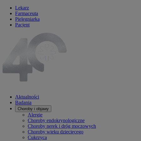
Lekarz
Farmaceuta
Pielęgniarka
Pacjent
Aktualności
Badania
Choroby i objawy
Alergie
Choroby endokrynologiczne
Choroby nerek i dróg moczowych
Choroby wieku dziecięcego
Cukrzyca