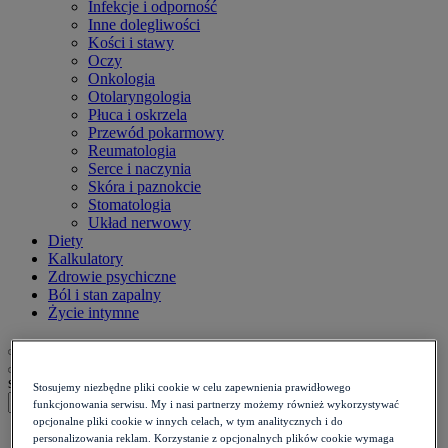
Infekcje i odporność
Inne dolegliwości
Kości i stawy
Oczy
Onkologia
Otolaryngologia
Płuca i oskrzela
Przewód pokarmowy
Reumatologia
Serce i naczynia
Skóra i paznokcie
Stomatologia
Układ nerwowy
Diety
Kalkulatory
Zdrowie psychiczne
Ból i stan zapalny
Życie intymne
szukaj
Stosujemy niezbędne pliki cookie w celu zapewnienia prawidłowego
funkcjonowania serwisu. My i nasi partnerzy możemy również wykorzystywać
opcjonalne pliki cookie w innych celach, w tym analitycznych i do
Strona główna
>
personalizowania reklam. Korzystanie z opcjonalnych plików cookie wymaga