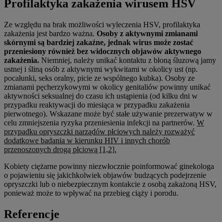
Profilaktyka zakażenia wirusem HSV
Ze względu na brak możliwości wyleczenia HSV, profilaktyka
zakażenia jest bardzo ważna.
Osoby z aktywnymi zmianami
skórnymi są bardziej zakaźne, jednak wirus może zostać
przeniesiony również bez widocznych objawów aktywnego
zakażenia.
Niemniej, należy unikać kontaktu z błoną śluzową jamy
ustnej i śliną osób z aktywnymi wykwitami w okolicy ust (np.
pocałunki, seks oralny, picie ze wspólnego kubka). Osoby ze
zmianami pęcherzykowymi w okolicy genitaliów powinny unikać
aktywności seksualnej do czasu ich ustąpienia (od kilku dni w
przypadku reaktywacji do miesiąca w przypadku zakażenia
pierwotnego). Wskazane może być stałe używanie prezerwatyw w
celu zmniejszenia ryzyka przeniesienia infekcji na partnerów.
W
przypadku opryszczki narządów płciowych należy rozważyć
dodatkowe badania w kierunku HIV i innych chorób
przenoszonych drogą płciową [1,2].
Kobiety ciężarne powinny niezwłocznie poinformować ginekologa
o pojawieniu się jakichkolwiek objawów budzących podejrzenie
opryszczki lub o niebezpiecznym kontakcie z osobą zakażoną HSV,
ponieważ może to wpływać na przebieg ciąży i porodu.
Referencje