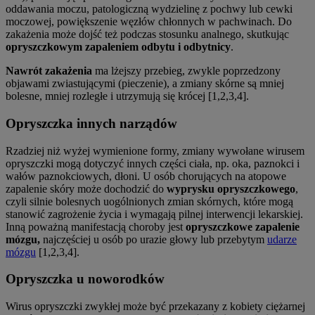
oddawania moczu, patologiczną wydzielinę z pochwy lub cewki
moczowej, powiększenie węzłów chłonnych w pachwinach. Do
zakażenia może dojść też podczas stosunku analnego, skutkując
opryszczkowym zapaleniem odbytu i odbytnicy
.
Nawrót zakażenia
ma lżejszy przebieg, zwykle poprzedzony
objawami zwiastującymi (pieczenie), a zmiany skórne są mniej
bolesne, mniej rozległe i utrzymują się krócej [1,2,3,4].
Opryszczka innych narządów
Rzadziej niż wyżej wymienione formy, zmiany wywołane wirusem
opryszczki mogą dotyczyć innych części ciała, np. oka, paznokci i
wałów paznokciowych, dłoni. U osób chorujących na atopowe
zapalenie skóry może dochodzić do
wyprysku opryszczkowego
,
czyli silnie bolesnych uogólnionych zmian skórnych, które mogą
stanowić zagrożenie życia i wymagają pilnej interwencji lekarskiej.
Inną poważną manifestacją choroby jest
opryszczkowe zapalenie
mózgu,
najczęściej u osób po urazie głowy lub przebytym
udarze
mózgu
[1,2,3,4].
Opryszczka u noworodków
Wirus opryszczki zwykłej może być przekazany z kobiety ciężarnej