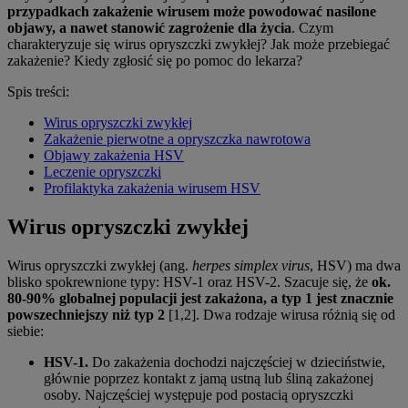
przypadkach zakażenie wirusem może powodować nasilone
objawy, a nawet stanowić zagrożenie dla życia
. Czym
charakteryzuje się wirus opryszczki zwykłej? Jak może przebiegać
zakażenie? Kiedy zgłosić się po pomoc do lekarza?
Spis treści:
Wirus opryszczki zwykłej
Zakażenie pierwotne a opryszczka nawrotowa
Objawy zakażenia HSV
Leczenie opryszczki
Profilaktyka zakażenia wirusem HSV
Wirus opryszczki zwykłej
Wirus opryszczki zwykłej (ang.
herpes simplex virus
, HSV) ma dwa
blisko spokrewnione typy: HSV-1 oraz HSV-2. Szacuje się, że
ok.
80-90% globalnej populacji jest zakażona, a typ 1 jest znacznie
powszechniejszy niż typ 2
[1,2]. Dwa rodzaje wirusa różnią się od
siebie:
HSV-1.
Do zakażenia dochodzi najczęściej w dzieciństwie,
głównie poprzez kontakt z jamą ustną lub śliną zakażonej
osoby. Najczęściej występuje pod postacią opryszczki