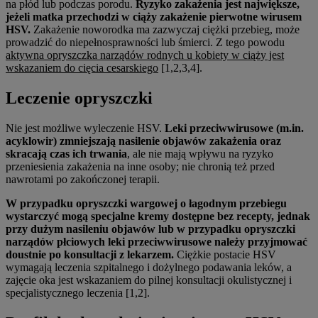
na płód lub podczas porodu.
Ryzyko zakażenia jest największe,
jeżeli matka przechodzi w ciąży zakażenie pierwotne wirusem
HSV.
Zakażenie noworodka ma zazwyczaj ciężki przebieg, może
prowadzić do niepełnosprawności lub śmierci. Z tego powodu
aktywna opryszczka narządów rodnych u kobiety w ciąży jest
wskazaniem do cięcia cesarskiego
[1,2,3,4].
Leczenie opryszczki
Nie jest możliwe wyleczenie HSV.
Leki przeciwwirusowe (m.in.
acyklowir) zmniejszają nasilenie objawów zakażenia oraz
skracają czas ich trwania
, ale nie mają wpływu na ryzyko
przeniesienia zakażenia na inne osoby; nie chronią też przed
nawrotami po zakończonej terapii.
W przypadku opryszczki wargowej o łagodnym przebiegu
wystarczyć mogą specjalne kremy dostępne bez recepty, jednak
przy dużym nasileniu objawów lub w przypadku opryszczki
narządów płciowych leki przeciwwirusowe należy przyjmować
doustnie po konsultacji z lekarzem.
Ciężkie postacie HSV
wymagają leczenia szpitalnego i dożylnego podawania leków, a
zajęcie oka jest wskazaniem do pilnej konsultacji okulistycznej i
specjalistycznego leczenia [1,2].