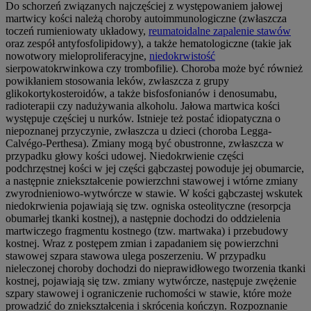
Do schorzeń związanych najczęściej z występowaniem jałowej
martwicy kości należą choroby autoimmunologiczne (zwłaszcza
toczeń rumieniowaty układowy,
reumatoidalne zapalenie stawów
oraz zespół antyfosfolipidowy), a także hematologiczne (takie jak
nowotwory mieloproliferacyjne,
niedokrwistość
sierpowatokrwinkowa czy trombofilie). Choroba może być również
powikłaniem stosowania leków, zwłaszcza z grupy
glikokortykosteroidów, a także bisfosfonianów i denosumabu,
radioterapii czy nadużywania alkoholu. Jałowa martwica kości
występuje częściej u nurków. Istnieje też postać idiopatyczna o
niepoznanej przyczynie, zwłaszcza u dzieci (choroba Legga-
Calvégo-Perthesa). Zmiany mogą być obustronne, zwłaszcza w
przypadku głowy kości udowej. Niedokrwienie części
podchrzęstnej kości w jej części gąbczastej powoduje jej obumarcie,
a następnie zniekształcenie powierzchni stawowej i wtórne zmiany
zwyrodnieniowo-wytwórcze w stawie. W kości gąbczastej wskutek
niedokrwienia pojawiają się tzw. ogniska osteolityczne (resorpcja
obumarłej tkanki kostnej), a następnie dochodzi do oddzielenia
martwiczego fragmentu kostnego (tzw. martwaka) i przebudowy
kostnej. Wraz z postępem zmian i zapadaniem się powierzchni
stawowej szpara stawowa ulega poszerzeniu. W przypadku
nieleczonej choroby dochodzi do nieprawidłowego tworzenia tkanki
kostnej, pojawiają się tzw. zmiany wytwórcze, następuje zwężenie
szpary stawowej i ograniczenie ruchomości w stawie, które może
prowadzić do zniekształcenia i skrócenia kończyn. Rozpoznanie