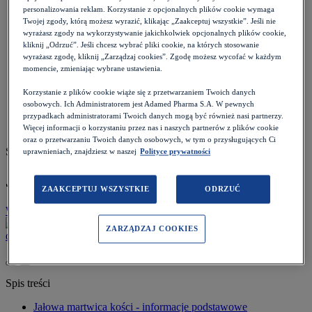
Pacjent
>
personalizowania reklam. Korzystanie z opcjonalnych plików cookie wymaga
Choroby i objawy
>
Twojej zgody, którą możesz wyrazić, klikając „Zaakceptuj wszystkie”. Jeśli nie
Kości i stawy
>
wyrażasz zgody na wykorzystywanie jakichkolwiek opcjonalnych plików cookie,
Jałowa martwica kości
kliknij „Odrzuć”. Jeśli chcesz wybrać pliki cookie, na których stosowanie
wyrażasz zgodę, kliknij „Zarządzaj cookies”. Zgodę możesz wycofać w każdym
momencie, zmieniając wybrane ustawienia.
Korzystanie z plików cookie wiąże się z przetwarzaniem Twoich danych
osobowych. Ich Administratorem jest Adamed Pharma S.A. W pewnych
przypadkach administratorami Twoich danych mogą być również nasi partnerzy.
Więcej informacji o korzystaniu przez nas i naszych partnerów z plików cookie
oraz o przetwarzaniu Twoich danych osobowych, w tym o przysługujących Ci
Szacowany czas czytania: 10 minut
uprawnieniach, znajdziesz w naszej
Polityce prywatności
Jałowa martwica kości
ZAAKCEPTUJ WSZYSTKIE
ODRZUĆ
Wróć do listy
Data:
23.12.2022
ZARZĄDZAJ COOKIES
dr n. med. Bartosz Zawadzki
Spis treści
Jałowa martwica kości - informacje podstawowe