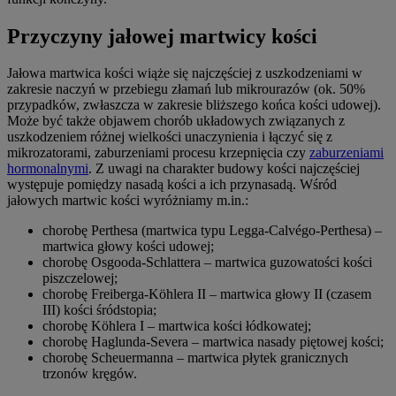
Przyczyny jałowej martwicy kości
Jałowa martwica kości wiąże się najczęściej z uszkodzeniami w
zakresie naczyń w przebiegu złamań lub mikrourazów (ok. 50%
przypadków, zwłaszcza w zakresie bliższego końca kości udowej).
Może być także objawem chorób układowych związanych z
uszkodzeniem różnej wielkości unaczynienia i łączyć się z
mikrozatorami, zaburzeniami procesu krzepnięcia czy
zaburzeniami
hormonalnymi
. Z uwagi na charakter budowy kości najczęściej
występuje pomiędzy nasadą kości a ich przynasadą. Wśród
jałowych martwic kości wyróżniamy m.in.:
chorobę Perthesa (martwica typu Legga-Calvégo-Perthesa) –
martwica głowy kości udowej;
chorobę Osgooda-Schlattera – martwica guzowatości kości
piszczelowej;
chorobę Freiberga-Köhlera II – martwica głowy II (czasem
III) kości śródstopia;
chorobę Köhlera I – martwica kości łódkowatej;
chorobę Haglunda-Severa – martwica nasady piętowej kości;
chorobę Scheuermanna – martwica płytek granicznych
trzonów kręgów.