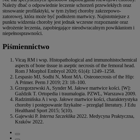
Należy dbać o odpowiednie leczenie schorzeń przewlekłych oraz
stosowanie profilaktyki, w tym żylnej choroby zakrzepowo-
zatorowej, która może być podłożem martwicy. Najistotniejsze z
punktu widzenia choroby jest jednak wczesne rozpoznanie oraz
wdrożenie leczenia, zapobiegające nieodwracalnym powikłaniom i
niepełnosprawności.
Piśmiennictwo
Vicaş RM i wsp. Histopathological and immunohistochemical
aspects of bone tissue in aseptic necrosis of the femoral head.
Rom J Morphol Embryol 2020; 61(4): 1249–1258.
Lespasio MJ, Sodhi N, Mont MA. Osteonecrosis of the Hip:
A Primer. Perm J 2019; 23: 18–100.
Grzegorzewski A, Synder M. Jałowe martwice kości. [W]:
Gaździk T. Ortopedia i traumalogia. PZWL, Warszawa 2009.
Radzimińska A i wsp. Jałowe martwice kości, charakterystyka
choroby i postępowanie fizykalne – przegląd literatury. J Edu
Healthand Sport 2015; 5(10).
Gajewski P.
Interna Szczeklika
2022. Medycyna Praktyczna,
Kraków 2022.