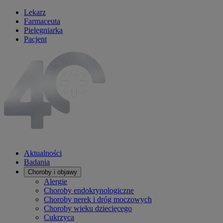
Lekarz
Farmaceuta
Pielęgniarka
Pacjent
Aktualności
Badania
Choroby i objawy
Alergie
Choroby endokrynologiczne
Choroby nerek i dróg moczowych
Choroby wieku dziecięcego
Cukrzyca