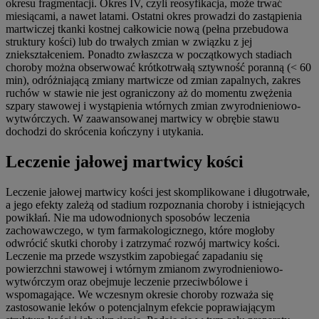
okresu fragmentacji. Okres IV, czyli reosyfikacja, może trwać
miesiącami, a nawet latami. Ostatni okres prowadzi do zastąpienia
martwiczej tkanki kostnej całkowicie nową (pełna przebudowa
struktury kości) lub do trwałych zmian w związku z jej
zniekształceniem. Ponadto zwłaszcza w początkowych stadiach
choroby można obserwować krótkotrwałą sztywność poranną (< 60
min), odróżniającą zmiany martwicze od zmian zapalnych, zakres
ruchów w stawie nie jest ograniczony aż do momentu zwężenia
szpary stawowej i wystąpienia wtórnych zmian zwyrodnieniowo-
wytwórczych. W zaawansowanej martwicy w obrębie stawu
dochodzi do skrócenia kończyny i utykania.
Leczenie jałowej martwicy kości
Leczenie jałowej martwicy kości jest skomplikowane i długotrwałe,
a jego efekty zależą od stadium rozpoznania choroby i istniejących
powikłań. Nie ma udowodnionych sposobów leczenia
zachowawczego, w tym farmakologicznego, które mogłoby
odwrócić skutki choroby i zatrzymać rozwój martwicy kości.
Leczenie ma przede wszystkim zapobiegać zapadaniu się
powierzchni stawowej i wtórnym zmianom zwyrodnieniowo-
wytwórczym oraz obejmuje leczenie przeciwbólowe i
wspomagające. We wczesnym okresie choroby rozważa się
zastosowanie leków o potencjalnym efekcie poprawiającym