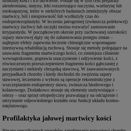
strukturę kości i ich ukrwienie. Podaje się w tym celu preparaty
alendronianu, statyny, leki rozszerzające naczynia, warfarynę lub
enoksaparynę, które w niektórych badaniach zmniejszyły obszar
martwicy, ból i niesprawność lub wydłużyły czas do
endoprotezoplastyki. W leczeniu jatrogennej (zwłaszcza polekowej)
martwicy żuchwy lub szczęki można rozważyć zastosowanie
teryparatydu. W początkowym okresie przy zachowanej szerokości
szpary stawowej dąży się do zahamowania postępu zmian –
najlepsze efekty zapewnia leczenie chirurgiczne wspomagane
intensywną rehabilitacją ruchową. Stosuje się metody polegające na
usuwaniu fragmentu martwiczego kości, co zmniejsza ciśnienie
wewnątrzkostne, poprawia unaczynienie i odżywienie kości, z
równoczesnym przeszczepieniem fragmentu kości gąbczastej z
naczyniami i niekiedy chrząstką stawową. W zaawansowanych
przypadkach choroby i kiedy dochodzi do zwężenia szpary
stawowej, leczeniem z wyboru są operacje rekonstrukcyjne z
wszczepianiem endoprotezy stawu, zwłaszcza biodrowego i
kolanowego. Dodatkowo stosuje się elementy usztywniające –
ortezy – oraz sprzęt ortopedyczny pozwalający na odciążenie i
utrzymanie odpowiedniego kształtu oraz funkcji układu kostno-
mięśniowego.
Profilaktyka jałowej martwicy kości
Nie ma specyficznych sposobów zapobiegania rozwojowi choroby.