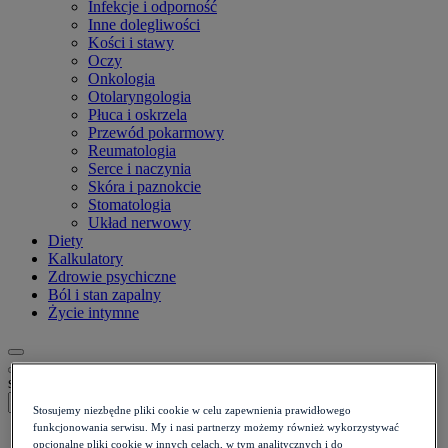
Infekcje i odporność
Inne dolegliwości
Kości i stawy
Oczy
Onkologia
Otolaryngologia
Płuca i oskrzela
Przewód pokarmowy
Reumatologia
Serce i naczynia
Skóra i paznokcie
Stomatologia
Układ nerwowy
Diety
Kalkulatory
Zdrowie psychiczne
Ból i stan zapalny
Życie intymne
szukaj
Stosujemy niezbędne pliki cookie w celu zapewnienia prawidłowego
funkcjonowania serwisu. My i nasi partnerzy możemy również wykorzystywać
Strona główna
>
opcjonalne pliki cookie w innych celach, w tym analitycznych i do