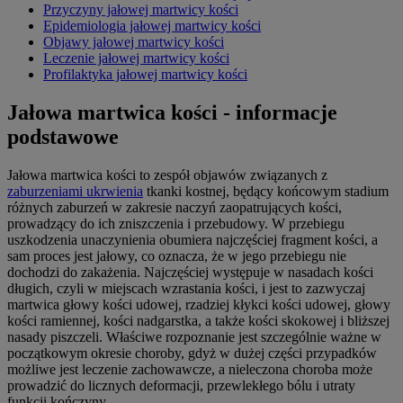
Przyczyny jałowej martwicy kości
Epidemiologia jałowej martwicy kości
Objawy jałowej martwicy kości
Leczenie jałowej martwicy kości
Profilaktyka jałowej martwicy kości
Jałowa martwica kości - informacje
podstawowe
Jałowa martwica kości to zespół objawów związanych z
zaburzeniami ukrwienia
tkanki kostnej, będący końcowym stadium
różnych zaburzeń w zakresie naczyń zaopatrujących kości,
prowadzący do ich zniszczenia i przebudowy. W przebiegu
uszkodzenia unaczynienia obumiera najczęściej fragment kości, a
sam proces jest jałowy, co oznacza, że w jego przebiegu nie
dochodzi do zakażenia. Najczęściej występuje w nasadach kości
długich, czyli w miejscach wzrastania kości, i jest to zazwyczaj
martwica głowy kości udowej, rzadziej kłykci kości udowej, głowy
kości ramiennej, kości nadgarstka, a także kości skokowej i bliższej
nasady piszczeli. Właściwe rozpoznanie jest szczególnie ważne w
początkowym okresie choroby, gdyż w dużej części przypadków
możliwe jest leczenie zachowawcze, a nieleczona choroba może
prowadzić do licznych deformacji, przewlekłego bólu i utraty
funkcji kończyny.