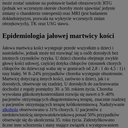
może zostać ustalone na podstawie badań obrazowych: RTG
(jednak we wczesnym okresie choroby może ujawniać jedynie
zmiany o charakterze osteopenii) oraz MRI (jest badaniem
dokładniejszym, pozwala na wykrycie wczesnych zmian
obrzękowych), TK oraz USG stawu.
Epidemiologia jałowej martwicy kości
Jałowa martwica kości występuje przede wszystkim u dzieci i
nastolatków, jednak może też rozwinąć się u osób dorosłych bez
istotnych czynników ryzyka. U dzieci choroba obejmuje zwykle
głowę kości udowej, częściej dotyka chłopców (stosunek chorych
chłopców do dziewcząt waha się w granicach od 2,8 : 1 do 4,5 : 1) i
rasy białej. W 8–24% przypadków choroba występuje obustronnie.
Martwicę dotyczącą innych kości, zarówno u dzieci, jak i u
dorosłych, obserwuje się rzadziej. U dorosłych do zachorowania
dochodzi z reguły pomiędzy 30. a 50. rokiem życia. Choroba
wywołana glikokortykosteroidami rozwija się nawet u 9–40%
pacjentów otrzymujących długoterminową terapię, znacznie rzadziej
u pacjentów otrzymujących terapię krótkoterminową. Nadużywanie
alkoholu
obserwowano u 31% chorych. U pacjentów z
niedokrwistością sierpowatokrwinkową ponad 50% przypadków
obserwuje się do ukończenia 35. roku życia. Zidentyfikowano
liczne inne schorzenia i stany mające związek z występowaniem