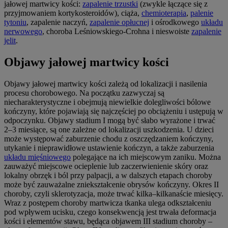
jałowej martwicy kości:
zapalenie trzustki
(zwykle łączące się z
przyjmowaniem kortykosteroidów), ciąża,
chemioterapia
,
palenie
tytoniu
, zapalenie naczyń,
zapalenie opłucnej
i ośrodkowego
układu
nerwowego
, choroba Leśniowskiego-Crohna i nieswoiste
zapalenie
jelit
.
Objawy jałowej martwicy kości
Objawy jałowej martwicy kości zależą od lokalizacji i nasilenia
procesu chorobowego. Na początku zazwyczaj są
niecharakterystyczne i obejmują niewielkie dolegliwości bólowe
kończyny, które pojawiają się najczęściej po obciążeniu i ustępują w
odpoczynku. Objawy stadium I mogą być słabo wyrażone i trwać
2–3 miesiące, są one zależne od lokalizacji uszkodzenia. U dzieci
może występować zaburzenie chodu z oszczędzaniem kończyny,
utykanie i nieprawidłowe ustawienie kończyn, a także zaburzenia
układu mięśniowego
polegające na ich miejscowym zaniku. Można
zauważyć miejscowe ocieplenie lub zaczerwienienie skóry oraz
lokalny obrzęk i ból przy palpacji, a w dalszych etapach choroby
może być zauważalne zniekształcenie obrysów kończyny. Okres II
choroby, czyli sklerotyzacja, może trwać kilka–kilkanaście miesięcy.
Wraz z postępem choroby martwicza tkanka ulega odkształceniu
pod wpływem ucisku, czego konsekwencją jest trwała deformacja
kości i elementów stawu, będąca objawem III stadium choroby –