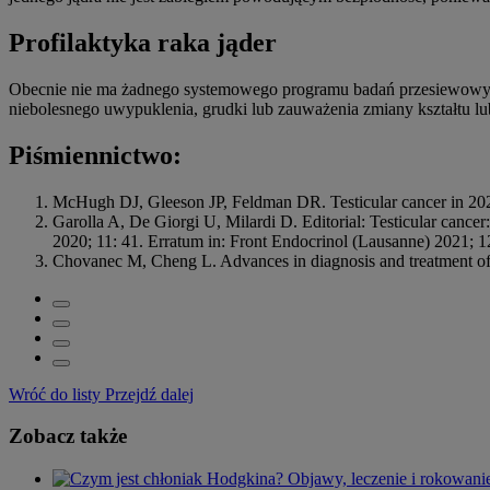
Profilaktyka raka jąder
Obecnie nie ma żadnego systemowego programu badań przesiewowych 
niebolesnego uwypuklenia, grudki lub zauważenia zmiany kształtu lub 
Piśmiennictwo:
McHugh DJ, Gleeson JP, Feldman DR. Testicular cancer in 2023
Garolla A, De Giorgi U, Milardi D. Editorial: Testicular cancer: 
2020; 11: 41. Erratum in: Front Endocrinol (Lausanne) 2021; 1
Chovanec M, Cheng L. Advances in diagnosis and treatment of 
Wróć do listy
Przejdź dalej
Zobacz także