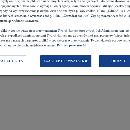
zystywać opcjonalne pliki cookie w innych celach, w tym analitycznych i do personalizowania 
 opcjonalnych plików cookie wymaga Twojej zgody, którą możesz wyrazić, klikając „Zaakceptuj w
zgody na wykorzystywanie jakichkolwiek opcjonalnych plików cookie, kliknij „Odrzuć”. Jeśli c
 na których stosowanie wyrażasz zgodę, kliknij „Zarządzaj cookies”. Zgodę możesz wycofać w 
ieniając wybrane ustawienia.
z plików cookie wiąże się z przetwarzaniem Twoich danych osobowych. Ich Administratorem je
ch przypadkach administratorami Twoich danych mogą być również nasi partnerzy. Więcej info
przez nas i naszych partnerów z plików cookie oraz o przetwarzaniu Twoich danych osobowych,
ch Ci uprawnieniach, znajdziesz w naszej
Polityce prywatności
ZAJ COOKIES
ZAAKCEPTUJ WSZYSTKIE
ODRZUĆ