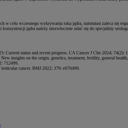
w celu wczesnego wykrywania raka jądra, natomiast zaleca się regu
konsystencji jądra należy niezwłocznie udać się do specjalisty urolog
: Current status and recent progress. CA Cancer J Clin 2024; 74(2): 
New insights on the origin, genetics, treatment, fertility, general healt
2: 712499.
testicular cancer. BMJ 2022; 379: e070499.