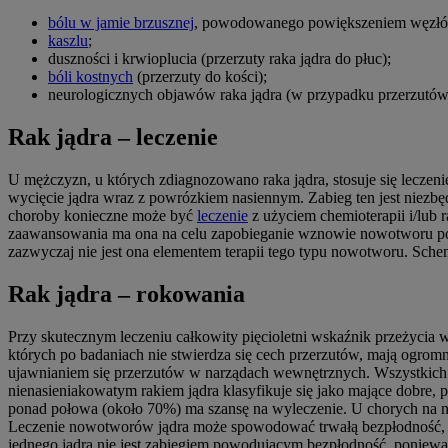
bólu w jamie brzusznej
, powodowanego powiększeniem węzłó
kaszlu
;
duszności i krwioplucia (przerzuty raka jądra do płuc);
bóli kostnych
(przerzuty do kości);
neurologicznych objawów raka jądra (w przypadku przerzutó
Rak jądra – leczenie
U mężczyzn, u których zdiagnozowano raka jądra, stosuje się leczen
wycięcie jądra wraz z powrózkiem nasiennym. Zabieg ten jest niezb
choroby konieczne może być
leczenie
z użyciem chemioterapii i/lub 
zaawansowania ma ona na celu zapobieganie wznowie nowotworu po ope
zazwyczaj nie jest ona elementem terapii tego typu nowotworu. Schem
Rak jądra – rokowania
Przy skutecznym leczeniu całkowity pięcioletni wskaźnik przeżycia 
których po badaniach nie stwierdza się cech przerzutów, mają ogro
ujawnianiem się przerzutów w narządach wewnętrznych. Wszystkich p
nienasieniakowatym rakiem jądra klasyfikuje się jako mające dobre,
ponad połowa (około 70%) ma szansę na wyleczenie. U chorych na na
Leczenie nowotworów jądra może spowodować trwałą bezpłodność, d
jednego jądra nie jest zabiegiem powodującym bezpłodność, poniewa