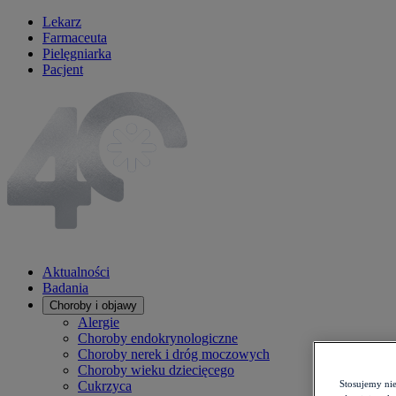
Lekarz
Farmaceuta
Pielęgniarka
Pacjent
Aktualności
Badania
Choroby i objawy
Alergie
Choroby endokrynologiczne
Choroby nerek i dróg moczowych
Choroby wieku dziecięcego
Cukrzyca
Stosujemy ni