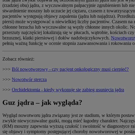
(rzadziej obu) jądra, z wyczuwalnym palpacyjnie zgrubieniem lub ni
stwardnienie moszny lub uczucie jej ciężaru, czasem z towarzysz
pacjentów występują objawy zapalenia (jądra lub najądrza). Przedłu
piersi) może występować u niewielkiej liczby pacjentów. Czasem 
chłonne brzucha lub wyczuwalne są węzły chłonne innych okolic. N
przerzuty najczęściej lokalizują się w płucach, wątrobie, kościa
brzusznej, klatki piersiowej i dołów nadobojczykowych.
Nowotworow
pełnią ważną funkcję w ocenie stopnia zaawansowania i rokowania 
Zobacz również:
>>>
Ból nowotworowy - czy pacjent onkologiczny musi cierpieć?
>>>
Nowotwór stercza
>>>
Orchidektomia - kiedy wykonuje się zabieg usunięcia jądra
Guz jądra – jak wygląda?
Wygląd nowotworu jądra związany jest ze stadium, w którym posta
zwykle niewyczuwalne guzki, mogą mieć łagodny charakter. Najczęst
(RM) moszny zapewnia wyższą czułość i swoistość w diagnostyce ra
się objawy i symptomy postępującej choroby nowotworowej w postac