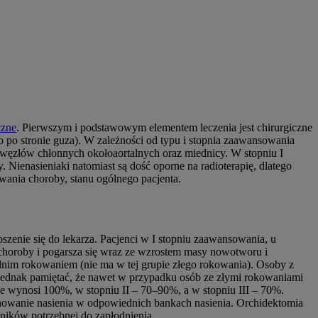
czne
. Pierwszym i podstawowym elementem leczenia jest chirurgiczne
 po stronie guza). W zależności od typu i stopnia zaawansowania
ą węzłów chłonnych okołoaortalnych oraz miednicy. W stopniu I
Nienasieniaki natomiast są dość oporne na radioterapię, dlatego
owania choroby, stanu ogólnego pacjenta.
szenie się do lekarza. Pacjenci w I stopniu zaawansowania, u
 choroby i pogarsza się wraz ze wzrostem masy nowotworu i
dnim rokowaniem (nie ma w tej grupie złego rokowania). Osoby z
y jednak pamiętać, że nawet w przypadku osób ze złymi rokowaniami
e wynosi 100%, w stopniu II – 70–90%, a w stopniu III – 70%.
owanie nasienia w odpowiednich bankach nasienia. Orchidektomia
ników potrzebnej do zapłodnienia.