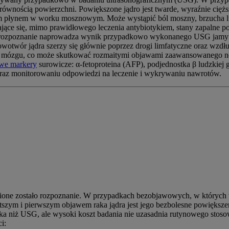
erównością powierzchni. Powiększone jądro jest twarde, wyraźnie ciężs
ącym płynem w worku mosznowym. Może wystąpić ból moszny, brzucha
żające się, mimo prawidłowego leczenia antybiotykiem, stany zapalne p
na rozpoznanie naprowadza wynik przypadkowo wykonanego USG jamy b
owotwór jądra szerzy się głównie poprzez drogi limfatyczne oraz wz
ch czy mózgu, co może skutkować rozmaitymi objawami zaawansowaneg
e markery
surowicze: α-fetoproteina (AFP), podjednostka β ludzki
oraz monitorowaniu odpowiedzi na leczenie i wykrywaniu nawrotów.
wione zostało rozpoznanie. W przypadkach bezobjawowych, w których
szym i pierwszym objawem raka jądra jest jego bezbolesne powiększeni
ka niż USG, ale wysoki koszt badania nie uzasadnia rutynowego stos
i: