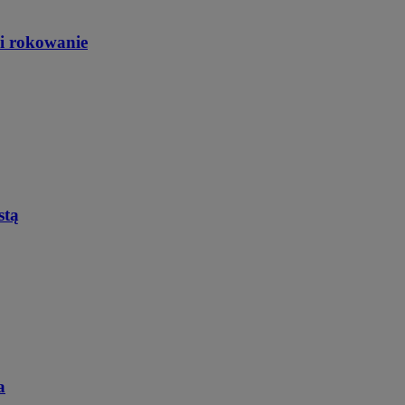
 i rokowanie
stą
a