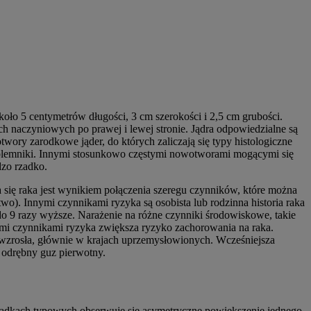
o 5 centymetrów długości, 3 cm szerokości i 2,5 cm grubości.
ch naczyniowych po prawej i lewej stronie. Jądra odpowiedzialne są
ry zarodkowe jąder, do których zaliczają się typy histologiczne
h plemniki. Innymi stosunkowo częstymi nowotworami mogącymi się
zo rzadko.
się raka jest wynikiem połączenia szeregu czynników, które można
wo). Innymi czynnikami ryzyka są osobista lub rodzinna historia raka
 do 9 razy wyższe. Narażenie na różne czynniki środowiskowe, takie
imi czynnikami ryzyka zwiększa ryzyko zachorowania na raka.
r wzrosła, głównie w krajach uprzemysłowionych. Wcześniejsza
a odrębny guz pierwotny.
adkach typowych obserwuje się asymetryczne powiększenie jednego