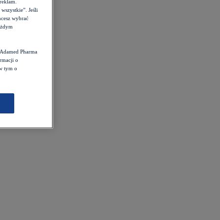
reklam.
szystkie”. Jeśli
hcesz wybrać
każdym
st Adamed Pharma
rmacji o
 w tym o