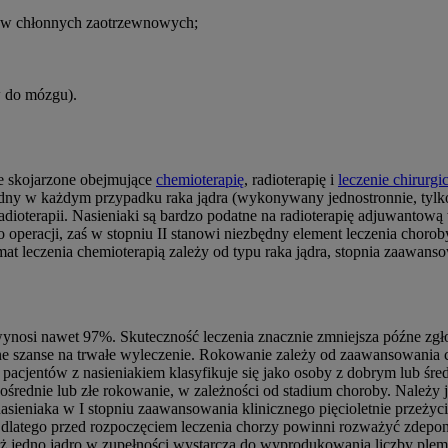
w chłonnych zaotrzewnowych;
w do mózgu).
ie skojarzone obejmujące
chemioterapię
, radioterapię i
leczenie chirurgi
ędny w każdym przypadku raka jądra (wykonywany jednostronnie, tylko
radioterapii. Nasieniaki są bardzo podatne na radioterapię adjuwantow
racji, zaś w stopniu II stanowi niezbędny element leczenia choroby. 
at leczenia chemioterapią zależy od typu raka jądra, stopnia zaawans
wynosi nawet 97%. Skuteczność leczenia znacznie zmniejsza późne zgło
mne szanse na trwałe wyleczenie. Rokowanie zależy od zaawansowania
acjentów z nasieniakiem klasyfikuje się jako osoby z dobrym lub śre
 pośrednie lub złe rokowanie, w zależności od stadium choroby. Należ
sieniaka w I stopniu zaawansowania klinicznego pięcioletnie przeżyci
latego przed rozpoczęciem leczenia chorzy powinni rozważyć zdepon
ż jedno jądro w zupełności wystarcza do wyprodukowania liczby plem