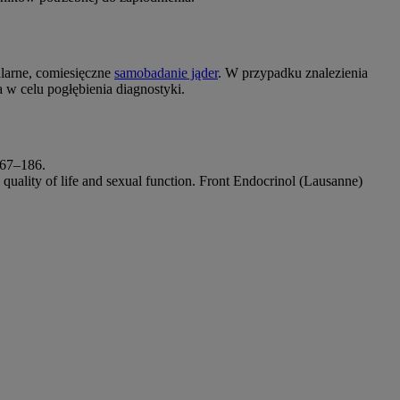
larne, comiesięczne
samobadanie jąder
. W przypadku znalezienia
a w celu pogłębienia diagnostyki.
167–186.
h, quality of life and sexual function. Front Endocrinol (Lausanne)