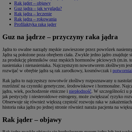
Rak jąder – objawy
Guz jądra – jak wygląda?
Rak jądra – leczenie
Rak jądra – rokowania
Profilaktyka raka jąder
Guz na jądrze – przyczyny raka jądra
Jądra to owalne narządy męskie zawieszone przez powrózek nasienn
Jądra są położone poza obrębem ciała. Zwykle jedno jądro znajduje s
za produkcję plemników oraz męskich hormonów płciowych (m.in. tes
nasieniaka i nienasieniaka. Najczęstszym nowotworem złośliwym jes
rozwijać w obrębie jądra są rak zarodkowy, kosmówczak i
potwornia
Rak jądra to najczęstszy nowotwór złośliwy rozpoznawany u nastola
rozróżnić na czynniki genetyczne, środowiskowe i hormonalne. Najczę
jądra, wiek, pochodzenie etniczne i
niepłodność
. W szczególności u p
jak pestycydy i niesteroidowe estrogeny, może zwiększać ryzyko ro
Obserwuje się również większą częstość rozwoju raka w zakażeniac
historia raka jądra po jednej stronie również naraża pacjenta na wię
Rak jąder – objawy
Rak jądra zwykle objawia się bezbolesnym guzem jądra lub jest w