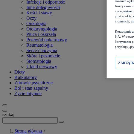
również wykor
Infekcje i odporność
Korzystanie z
Inne dolegliwości
nie wyrażasz 
Kości i stawy
pliki cookie,
Oczy
momencie, zm
Onkologia
Otolaryngologia
Korzystanie 
Płuca i oskrzela
S.A. W pewny
Przewód pokarmowy
korzystaniu 
Reumatologia
przysługujący
Serce i naczynia
Skóra i paznokcie
Stomatologia
ZARZĄD
Układ nerwowy
Diety
Kalkulatory
Zdrowie psychiczne
Ból i stan zapalny
Życie intymne
szukaj
Strona główna
>