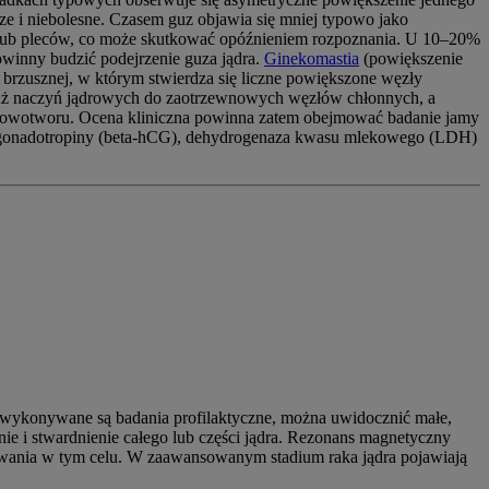
ze i niebolesne. Czasem guz objawia się mniej typowo jako
 lub pleców, co może skutkować opóźnieniem rozpoznania. U 10–20%
owinny budzić podejrzenie guza jądra.
Ginekomastia
(powiększenie
rzusznej, w którym stwierdza się liczne powiększone węzły
dłuż naczyń jądrowych do zaotrzewnowych węzłów chłonnych, a
o nowotworu. Ocena kliniczna powinna zatem obejmować badanie jamy
ej gonadotropiny (beta-hCG), dehydrogenaza kwasu mlekowego (LDH)
 wykonywane są badania profilaktyczne, można uwidocznić małe,
e i stwardnienie całego lub części jądra. Rezonans magnetyczny
owania w tym celu. W zaawansowanym stadium raka jądra pojawiają