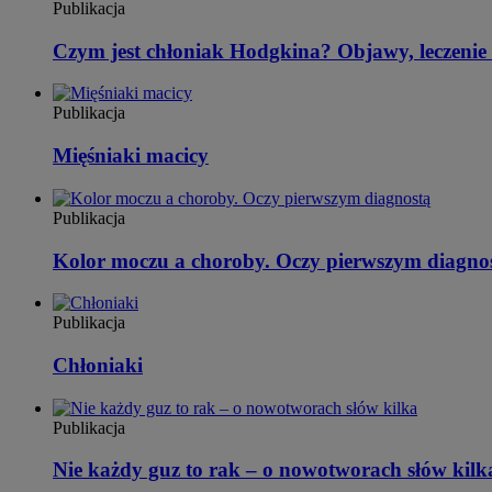
Publikacja
Czym jest chłoniak Hodgkina? Objawy, leczenie
Publikacja
Mięśniaki macicy
Publikacja
Kolor moczu a choroby. Oczy pierwszym diagno
Publikacja
Chłoniaki
Publikacja
Nie każdy guz to rak – o nowotworach słów kilk