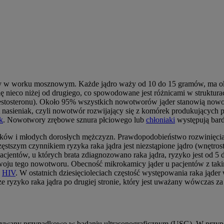
y w worku mosznowym. Każde jądro waży od 10 do 15 gramów, ma okoł
ię nieco niżej od drugiego, co spowodowane jest różnicami w struktura
tosteronu). Około 95% wszystkich nowotworów jąder stanowią nowotwo
t nasieniak, czyli nowotwór rozwijający się z komórek produkującyc
k
. Nowotwory zrębowe sznura płciowego lub
chłoniaki
występują bard
tków i młodych dorosłych mężczyzn. Prawdopodobieństwo rozwinięcia 
stszym czynnikiem ryzyka raka jądra jest niezstąpione jądro (wnętrost
acjentów, u których brata zdiagnozowano raka jądra, ryzyko jest od 5
zwoju tego nowotworu. Obecność mikrokamicy jąder u pacjentów z tak
h
HIV
. W ostatnich dziesięcioleciach częstość występowania raka jąde
ksze ryzyko raka jądra po drugiej stronie, który jest uważany wówczas z
ykrywany przypadkowo w badaniu ultrasonograficznym (USG). W przyp